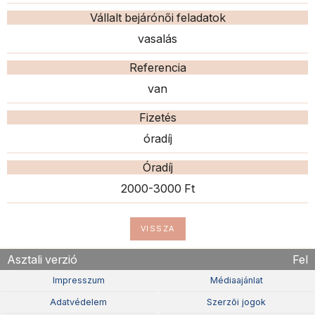
Vállalt bejárónői feladatok
vasalás
Referencia
van
Fizetés
óradíj
Óradíj
2000-3000 Ft
VISSZA
Asztali verzió
Fel
Impresszum
Médiaajánlat
Adatvédelem
Szerzõi jogok