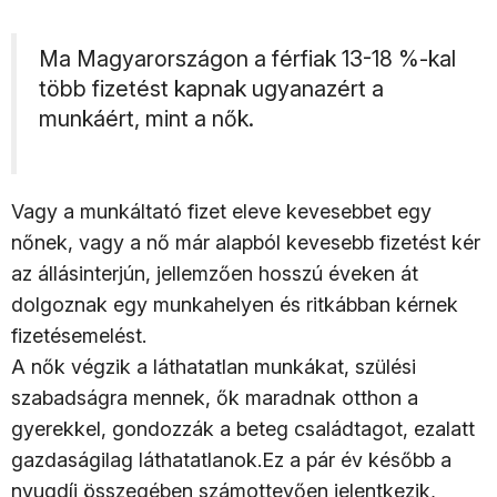
Ma Magyarországon a férfiak 13-18 %-kal
több fizetést kapnak ugyanazért a
munkáért, mint a nők.
Vagy a munkáltató fizet eleve kevesebbet egy
nőnek, vagy a nő már alapból kevesebb fizetést kér
az állásinterjún, jellemzően hosszú éveken át
dolgoznak egy munkahelyen és ritkábban kérnek
fizetésemelést.
A nők végzik a láthatatlan munkákat, szülési
szabadságra mennek, ők maradnak otthon a
gyerekkel, gondozzák a beteg családtagot, ezalatt
gazdaságilag láthatatlanok.Ez a pár év később a
nyugdíj összegében számottevően jelentkezik,