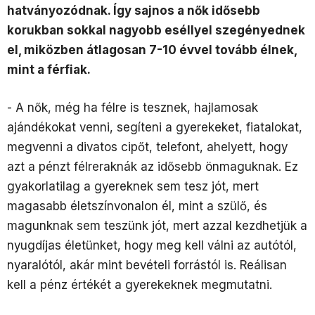
hatványozódnak. Így sajnos a nők idősebb
korukban sokkal nagyobb eséllyel szegényednek
el, miközben átlagosan 7-10 évvel tovább élnek,
mint a férfiak.
- A nők, még ha félre is tesznek, hajlamosak
ajándékokat venni, segíteni a gyerekeket, fiatalokat,
megvenni a divatos cipőt, telefont, ahelyett, hogy
azt a pénzt félreraknák az idősebb önmaguknak. Ez
gyakorlatilag a gyereknek sem tesz jót, mert
magasabb életszínvonalon él, mint a szülő, és
magunknak sem teszünk jót, mert azzal kezdhetjük a
nyugdíjas életünket, hogy meg kell válni az autótól,
nyaralótól, akár mint bevételi forrástól is. Reálisan
kell a pénz értékét a gyerekeknek megmutatni.