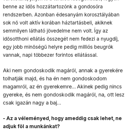
benne az idős hozzátartozónk a gondosóra
rendszerben. Azonban édesanyám korosztályában
sok nő volt aktív korában háztartásbeli, akiknek
semmilyen látható jövedelme nem volt. Így az
idősotthoni ellátás összegét nem fedezi a nyugdíj,
egy jobb minőségű helyre pedig milliós beugrók
vannak, napi többezer forintos ellátással.
Aki nem gondoskodik magáról, annak a gyerekére
tolhatják majd, és ha én nem gondoskodom
magamról, az én gyerekemre…
Akinek pedig nincs
gyereke, és nem gondoskodik magáról, na, ott lesz
csak igazán nagy a baj…
- Az a véleményed, hogy ameddig csak lehet, ne
adjuk föl a munkánkat?