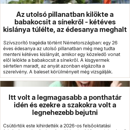
Az utolsó pillanatban kilökte a
babakocsit a sínekről - kétéves
kislánya túlélte, az édesanya meghalt
Szívszorító tragédia történt Németországban: egy 26
éves édesanya az utolsó pillanatban még meg tudta
menteni kétéves kislányát, amikor egy közeledő vonat
elől lelökte a babakocsit a sínekről. A kisgyermek
sértetlen maradt, az anyát azonban elgázolta a
szerelvény. A baleset körülményeit még vizsgálják.
Itt volt a legmagasabb a ponthatár
idén és ezekre a szakokra volt a
legnehezebb bejutni
Csütörtök este kihirdették a 2026-os felsőoktatási