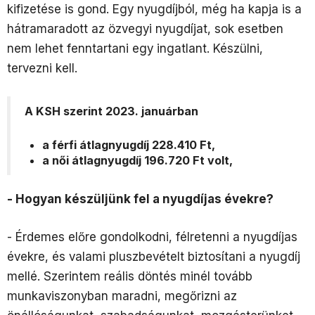
kifizetése is gond. Egy nyugdíjból, még ha kapja is a
hátramaradott az özvegyi nyugdíjat, sok esetben
nem lehet fenntartani egy ingatlant. Készülni,
tervezni kell.
A KSH szerint 2023. januárban
a férfi átlagnyugdíj 228.410 Ft,
a női átlagnyugdíj 196.720 Ft volt,
- Hogyan készüljünk fel a nyugdíjas évekre?
- Érdemes előre gondolkodni, félretenni a nyugdíjas
évekre, és valami pluszbevételt biztosítani a nyugdíj
mellé. Szerintem reális döntés minél tovább
munkaviszonyban maradni, megőrizni az