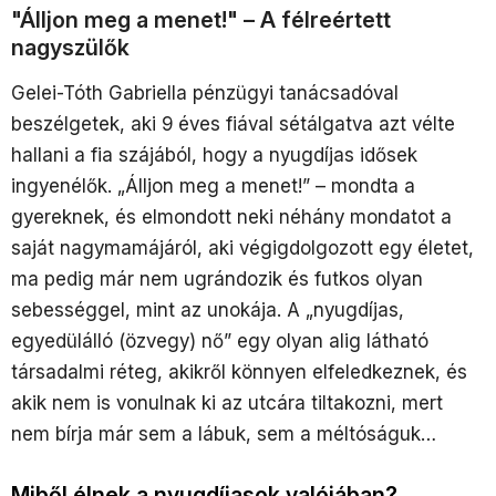
"Álljon meg a menet!" – A félreértett
nagyszülők
Gelei-Tóth Gabriella pénzügyi tanácsadóval
beszélgetek, aki 9 éves fiával sétálgatva azt vélte
hallani a fia szájából, hogy a nyugdíjas idősek
ingyenélők. „Álljon meg a menet!” – mondta a
gyereknek, és elmondott neki néhány mondatot a
saját nagymamájáról, aki végigdolgozott egy életet,
ma pedig már nem ugrándozik és futkos olyan
sebességgel, mint az unokája. A „nyugdíjas,
egyedülálló (özvegy) nő” egy olyan alig látható
társadalmi réteg, akikről könnyen elfeledkeznek, és
akik nem is vonulnak ki az utcára tiltakozni, mert
nem bírja már sem a lábuk, sem a méltóságuk…
Miből élnek a nyugdíjasok valójában?