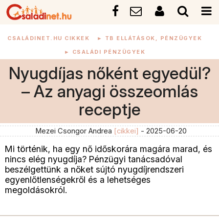
CSALÁDINET.HU CIKKEK
►
TB ELLÁTÁSOK, PÉNZÜGYEK
►
CSALÁDI PÉNZÜGYEK
Nyugdíjas nőként egyedül?
– Az anyagi összeomlás
receptje
Mezei Csongor Andrea
[cikkei]
- 2025-06-20
Mi történik, ha egy nő időskorára magára marad, és
nincs elég nyugdíja? Pénzügyi tanácsadóval
beszélgettünk a nőket sújtó nyugdíjrendszeri
egyenlőtlenségekről és a lehetséges
megoldásokról.