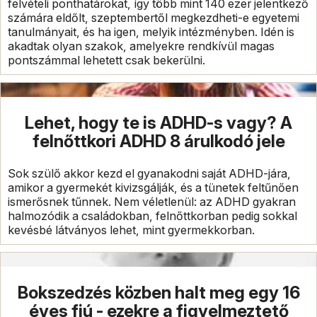
felvételi ponthatárokat, így több mint 140 ezer jelentkező
számára eldőlt, szeptembertől megkezdheti-e egyetemi
tanulmányait, és ha igen, melyik intézményben. Idén is
akadtak olyan szakok, amelyekre rendkívül magas
pontszámmal lehetett csak bekerülni.
Lehet, hogy te is ADHD-s vagy? A
felnőttkori ADHD 8 árulkodó jele
Sok szülő akkor kezd el gyanakodni saját ADHD-jára,
amikor a gyermekét kivizsgálják, és a tünetek feltűnően
ismerősnek tűnnek. Nem véletlenül: az ADHD gyakran
halmozódik a családokban, felnőttkorban pedig sokkal
kevésbé látványos lehet, mint gyermekkorban.
Bokszedzés közben halt meg egy 16
éves fiú - ezekre a figyelmeztető