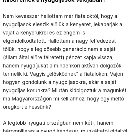
Nem kevésszer hallottam már fiataloktól, hogy a
nyugdíjasok eleszik előlük a kenyeret, lekaparják a
vajat a kenyerükről és ez engem is
elgondolkodtatott. Hallottam a nagy felfedezést
tőlük, hogy a legidősebb generáció nem a saját
(állam által előre félretett) pénzét kapja vissza,
hanem nyugdíjukat a mindenkori aktívan dolgozók
termelik ki. Vagyis „élősködnek” a fiatalokon. Vajon
hogyan gondolunk a nyugdíjasokra, akár a saját
nyugdíjas korunkra? Miután kidolgoztuk a magunkét,
ma Magyarországon mi kell ahhoz, hogy egy méltó
öregkort élhessünk?
A legtöbb nyugati országban nem két-, hanem
hárompilléres a nyugdíjrendszer, munkáltatói oldalról