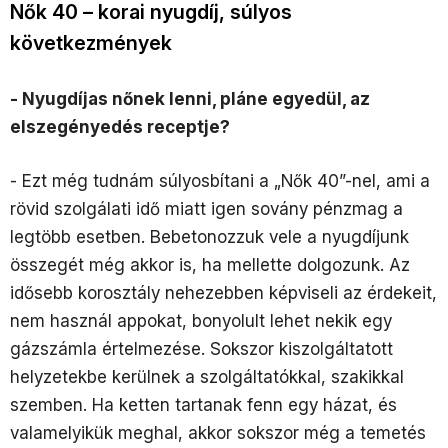
Nők 40 – korai nyugdíj, súlyos
következmények
- Nyugdíjas nőnek lenni, pláne egyedül, az
elszegényedés receptje?
- Ezt még tudnám súlyosbítani a „Nők 40”-nel, ami a
rövid szolgálati idő miatt igen sovány pénzmag a
legtöbb esetben. Bebetonozzuk vele a nyugdíjunk
összegét még akkor is, ha mellette dolgozunk. Az
idősebb korosztály nehezebben képviseli az érdekeit,
nem használ appokat, bonyolult lehet nekik egy
gázszámla értelmezése. Sokszor kiszolgáltatott
helyzetekbe kerülnek a szolgáltatókkal, szakikkal
szemben. Ha ketten tartanak fenn egy házat, és
valamelyikük meghal, akkor sokszor még a temetés