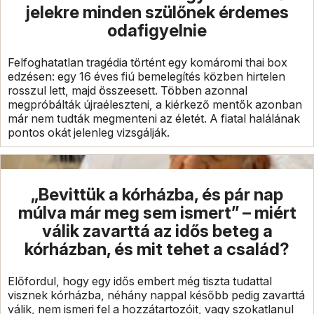
jelekre minden szülőnek érdemes
odafigyelnie
Felfoghatatlan tragédia történt egy komáromi thai box
edzésen: egy 16 éves fiú bemelegítés közben hirtelen
rosszul lett, majd összeesett. Többen azonnal
megpróbálták újraéleszteni, a kiérkező mentők azonban
már nem tudták megmenteni az életét. A fiatal halálának
pontos okát jelenleg vizsgálják.
„Bevittük a kórházba, és pár nap
múlva már meg sem ismert” – miért
válik zavarttá az idős beteg a
kórházban, és mit tehet a család?
Előfordul, hogy egy idős embert még tiszta tudattal
visznek kórházba, néhány nappal később pedig zavarttá
válik, nem ismeri fel a hozzátartozóit, vagy szokatlanul