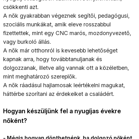
csökkenti azt.
A nők gyakrabban végeznek segítői, pedagógusi,
szociális munkákat, amik eleve rosszabbul
fizettettek, mint egy CNC marós, mozdonyvezető,
vagy burkoló állás.
A nők már otthonról is kevesebb lehetőséget
kapnak arra, hogy továbbtanuljanak és
dolgozzanak, illetve alig vannak ott a közéletben,
mint meghatározó szereplők.
A nők ráadásul hajlamosak leértékelni magukat,
háttérbe szorítani az érdekeiket a családért.
Hogyan készüljünk fel a nyugíjas évekre
nőként?
- Mégis hogyan dönthetnénk, ha dolgozó nőként,