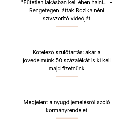
"Fűtetlen lakásban kell éhen halni..." -
Rengetegen látták Rozika néni
szívszorító videóját
Kötelező szülőtartás: akár a
jövedelmünk 50 százalékát is ki kell
majd fizetnünk
Megjelent a nyugdíjemelésről szóló
kormányrendelet