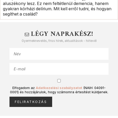
aluszékony lesz. Ez nem feltétlenül demencia, hanem
gyakran kórházi delírium. Mit kell erről tudni, és hogyan
segíthet a család?
LÉGY NAPRAKÉSZ!
Gyermeknevelés, friss hírek, aktualitások - hírlevél
Elfogadom az
Adatkezelési szabályzatot
(NAIH: 04091-
0001) és hozzájárulok, hogy számomra értesítést küldjenek.