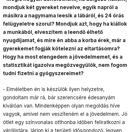
mondjuk két gyereket nevelve, egyik napról a
másikra a nagymama leesik a lábáról, és 24 órás
felügyeletre szorul? Mondjuk azt, hogy ha kiállok
a munkából, elveszítem a leendő élhető
nyugdíjamat, és mire én abba a korba érek, már a
gyerekemet fogják kötelezni az eltartásomra?
Hogy ha most elengedem a jövedelmemet, és a
statisztikát igazolva megözvegyülök, nem fogom
tudni fizetni a gyógyszereimet?
- Elméletben én is készülök ilyen helyzetre,
gondoltam már rá, bár szerencsére édesanyám
kiválóan van. Mindenképpen olyan megoldás híve
vagyok, amivel nem veszíteném el a jövedelmem. Jó
ötlet egy színvonalas otthonba időben feliratkozni a
várólistára, járjon ki a területi idősgondozó, legyen