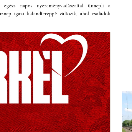
egész napos nyereményvadászattal ünnepli a
znap igazi kalandtereppé változik, ahol családok