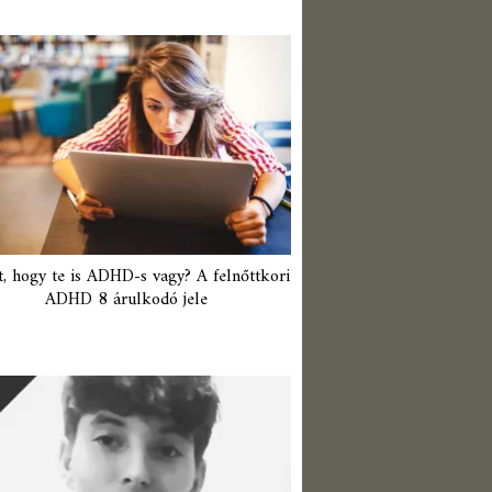
t, hogy te is ADHD-s vagy? A felnőttkori
ADHD 8 árulkodó jele