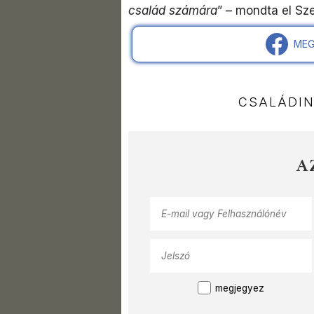
család számára​​​​​​​​​​​​​​
​” – mondta el Sz
MEG
CSALÁDI
A
megjegyez