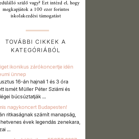
edülálló szülő vagy? Ezt intézd el, hogy
megkapjátok a 100 ezer forintos
iskolakezdési támogatást
TOVÁBBI CIKKEK A
KATEGÓRIÁBÓL
iget ikonikus zárókoncertje idén
leumi ünnep
sztus 16-án hajnali 1 és 3 óra
tt ismét Müller Péter Sziámi és
égei búcsúztatják ...
mis nagykoncert Budapesten!
án ritkaságnak számít manapság,
 hetvenes évek legendás zenekara,
ai ...