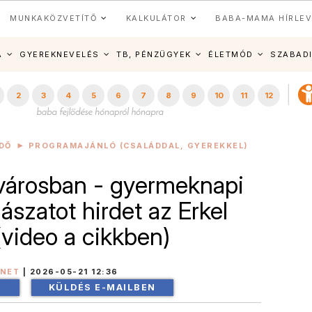
MUNKAKÖZVETÍTŐ
KALKULÁTOR
BABA-MAMA HÍRLEV
A
GYEREKNEVELÉS
TB, PÉNZÜGYEK
ÉLETMÓD
SZABAD
2
3
4
5
6
7
8
9
10
11
12
DŐ
PROGRAMAJÁNLÓ (CSALÁDDAL, GYEREKKEL)
városban - gyermeknapi
szatot hirdet az Erkel
(video a cikkben)
INET
|
2026-05-21 12:36
!
KÜLDÉS E-MAILBEN