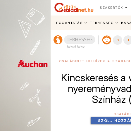
SZAKÉRTŐK
FOGANTATÁS
TERHESSÉG
BAB
0
1
CSALÁDINET.HU HÍREK
SZABADI
Kincskeresés a 
nyereményvadá
Színház 
CSALÁD
SZÓLJ HOZZÁ