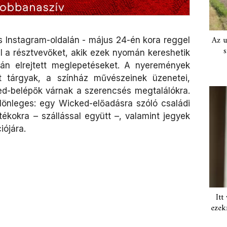
Az u
s Instagram-oldalán - május 24-én kora reggel
s
 el a résztvevőket, akik ezek nyomán kereshetik
ján elrejtett meglepetéseket. A nyeremények
t tárgyak, a színház művészeinek üzenetei,
ed-belépők várnak a szerencsés megtalálókra.
önleges: egy Wicked-előadásra szóló családi
ékokra – szállással együtt –, valamint jegyek
iójára.
Itt
ezek