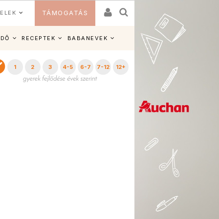
ELEK
TÁMOGATÁS
IDŐ
RECEPTEK
BABANEVEK
1
2
3
4-5
6-7
7-12
12+