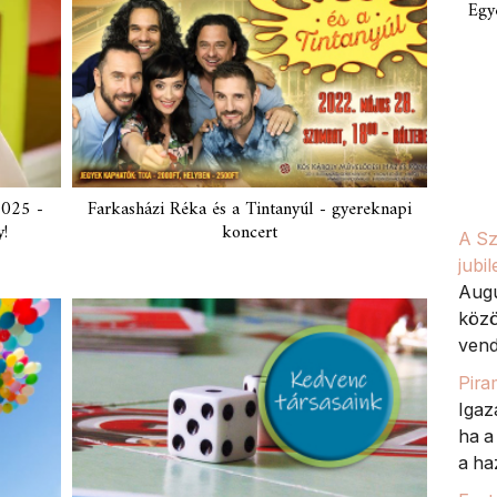
Egy
2025 -
Farkasházi Réka és a Tintanyúl - gyereknapi
!
koncert
A Sz
jubi
Augu
közö
vend
Pira
Igaz
ha a
a haz