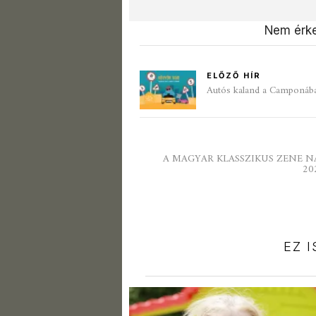
Nem érke
ELŐZŐ HÍR
Autós kaland a Camponában
A MAGYAR KLASSZIKUS ZENE NA
20
EZ 