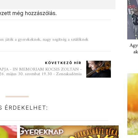
zett még hozzászólás.
: játék a gyerekeknek, nagy segítség a szülőknek
Agys
ak
KÖVETKEZŐ HÍR
PJA - IN MEMORIAM KOCSIS ZOLTÁN -
26. május 30. szombat 19.30 - Zeneakadémia
IS ÉRDEKELHET: