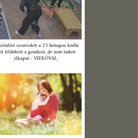
érülést szenvedett a 23 hónapos kisfiú,
it feldobott a gondozó, de nem tudott
elkapni - VIDEÓVAL