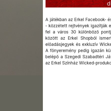
A játékban az Erkel Facebook- é
- közzétett rejtvények igazítják
fel a város 30 különböző pont
között az Erkel Shopból ismer
előadásjegyek és exkluzív Wick
A főnyeremény pedig igazán kül
belépő a Szegedi Szabadtéri Ját
az Erkel Színház Wicked-produkc