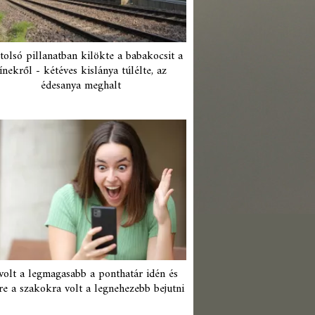
tolsó pillanatban kilökte a babakocsit a
ínekről - kétéves kislánya túlélte, az
édesanya meghalt
 volt a legmagasabb a ponthatár idén és
re a szakokra volt a legnehezebb bejutni