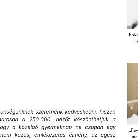
Boks
- 
zönségünknek szeretnénk kedveskedni, hiszen
marosan a 250.000. nézőt köszönthetjük a
 hogy a közelgő gyermeknap ne csupán egy
„Bev
anem közös, emlékezetes élmény, az egész
meg