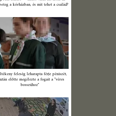
beteg a kórházban, és mit tehet a család?
ltékeny feleség leharapta férje péniszét,
után előtte megélezte a fogait a "véres
bosszúhoz"