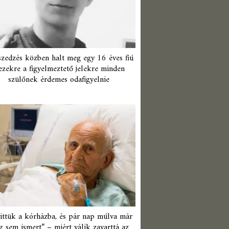
zedzés közben halt meg egy 16 éves fiú
ezekre a figyelmeztető jelekre minden
szülőnek érdemes odafigyelnie
ittük a kórházba, és pár nap múlva már
 sem ismert” – miért válik zavarttá az