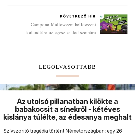
KÖVETKEZŐ HÍR
Campona Malloween: halloweeni
kalandtúra az egész család számára
LEGOLVASOTTABB
Az utolsó pillanatban kilökte a
babakocsit a sínekről - kétéves
kislánya túlélte, az édesanya meghalt
Szívszorító tragédia történt Németországban: egy 26