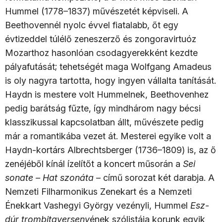
Hummel (1778–1837) művészetét képviseli. A
Beethovennél nyolc évvel fiatalabb, őt egy
évtizeddel túlélő zeneszerző és zongoravirtuóz
Mozarthoz hasonlóan csodagyerekként kezdte
pályafutását; tehetségét maga Wolfgang Amadeus
is oly nagyra tartotta, hogy ingyen vállalta tanítását.
Haydn is mestere volt Hummelnek, Beethovenhez
pedig barátság fűzte, így mindhárom nagy bécsi
klasszikussal kapcsolatban állt, művészete pedig
már a romantikába vezet át. Mesterei egyike volt a
Haydn-kortárs Albrechtsberger (1736–1809) is, az ő
zenéjéből kínál ízelítőt a koncert műsorán a
Sei
sonate – Hat szonáta
– című sorozat két darabja. A
Nemzeti Filharmonikus Zenekart és a Nemzeti
Énekkart Vashegyi György vezényli, Hummel
Esz-
dúr trombitaverseny
ének szólistája korunk egyik