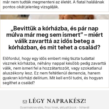
már nem tudták megmenteni az életét. A fiatal halálának
pontos okát jelenleg vizsgálják.
„Bevittük a kórházba, és pár nap
múlva már meg sem ismert” – miért
válik zavarttá az idős beteg a
kórházban, és mit tehet a család?
Előfordul, hogy egy idős embert még tiszta tudattal
visznek kórházba, néhány nappal később pedig zavarttá
válik, nem ismeri fel a hozzátartozóit, vagy szokatlanul
aluszékony lesz. Ez nem feltétlenül demencia, hanem
gyakran kórházi delírium. Mit kell erről tudni, és hogyan
segíthet a család?
LÉGY NAPRAKÉSZ!
Gyermeknevelés, friss hírek, aktualitások - hírlevél