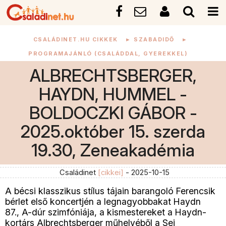
CSALÁDINET.HU CIKKEK
►
SZABADIDŐ
►
PROGRAMAJÁNLÓ (CSALÁDDAL, GYEREKKEL)
ALBRECHTSBERGER,
HAYDN, HUMMEL -
BOLDOCZKI GÁBOR -
2025.október 15. szerda
19.30, Zeneakadémia
Családinet
[cikkei]
- 2025-10-15
A bécsi klasszikus stílus tájain barangoló Ferencsik
bérlet első koncertjén a legnagyobbakat Haydn
87., A-dúr szimfóniája, a kismestereket a Haydn-
kortárs Albrechtsberger műhelyéből a Sei