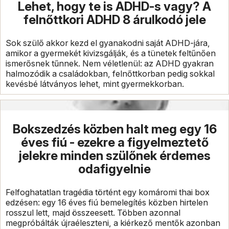
Lehet, hogy te is ADHD-s vagy? A
felnőttkori ADHD 8 árulkodó jele
Sok szülő akkor kezd el gyanakodni saját ADHD-jára,
amikor a gyermekét kivizsgálják, és a tünetek feltűnően
ismerősnek tűnnek. Nem véletlenül: az ADHD gyakran
halmozódik a családokban, felnőttkorban pedig sokkal
kevésbé látványos lehet, mint gyermekkorban.
Bokszedzés közben halt meg egy 16
éves fiú - ezekre a figyelmeztető
jelekre minden szülőnek érdemes
odafigyelnie
Felfoghatatlan tragédia történt egy komáromi thai box
edzésen: egy 16 éves fiú bemelegítés közben hirtelen
rosszul lett, majd összeesett. Többen azonnal
megpróbálták újraéleszteni, a kiérkező mentők azonban