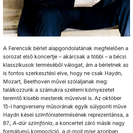
A Ferencsik bérlet alapgondolatának megfelelően a
sorozat első koncertje – akárcsak a többi – a bécsi
klasszikusok terméséből válogat, ám a bérletnek az
is fontos szerkesztési elve, hogy ne csak Haydn,
Mozart, Beethoven művei szólaljanak meg:
találkozzunk a számukra szellemi környezetet
teremtő kisebb mesterek műveivel is. Az október
15-i hangverseny műsorának egyik súlyponti műve
Haydn kései szimfóniatermésének reprezentánsa, a
87.,
A-dúr szimfónia
, a koncertet záró másik nagy
formátumú kompozíció, a
d-moll mise
azonban