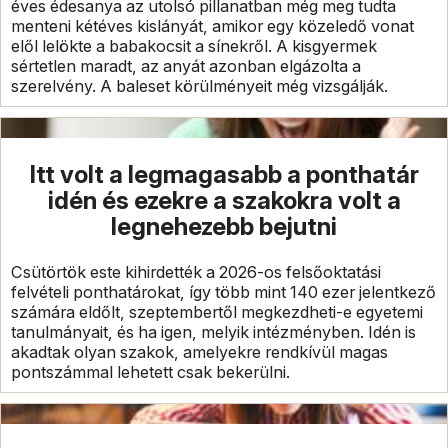
éves édesanya az utolsó pillanatban még meg tudta
menteni kétéves kislányát, amikor egy közeledő vonat
elől lelökte a babakocsit a sínekről. A kisgyermek
sértetlen maradt, az anyát azonban elgázolta a
szerelvény. A baleset körülményeit még vizsgálják.
Itt volt a legmagasabb a ponthatár
idén és ezekre a szakokra volt a
legnehezebb bejutni
Csütörtök este kihirdették a 2026-os felsőoktatási
felvételi ponthatárokat, így több mint 140 ezer jelentkező
számára eldőlt, szeptembertől megkezdheti-e egyetemi
tanulmányait, és ha igen, melyik intézményben. Idén is
akadtak olyan szakok, amelyekre rendkívül magas
pontszámmal lehetett csak bekerülni.