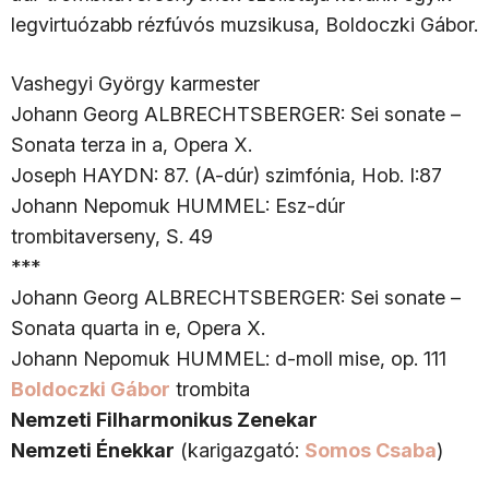
legvirtuózabb rézfúvós muzsikusa, Boldoczki Gábor.
Vashegyi György karmester
Johann Georg ALBRECHTSBERGER: Sei sonate –
Sonata terza in a, Opera X.
Joseph HAYDN: 87. (A-dúr) szimfónia, Hob. I:87
Johann Nepomuk HUMMEL: Esz-dúr
trombitaverseny, S. 49
***
Johann Georg ALBRECHTSBERGER: Sei sonate –
Sonata quarta in e, Opera X.
Johann Nepomuk HUMMEL: d-moll mise, op. 111
Boldoczki Gábor
trombita
Nemzeti Filharmonikus Zenekar
Nemzeti Énekkar
(karigazgató:
Somos Csaba
)