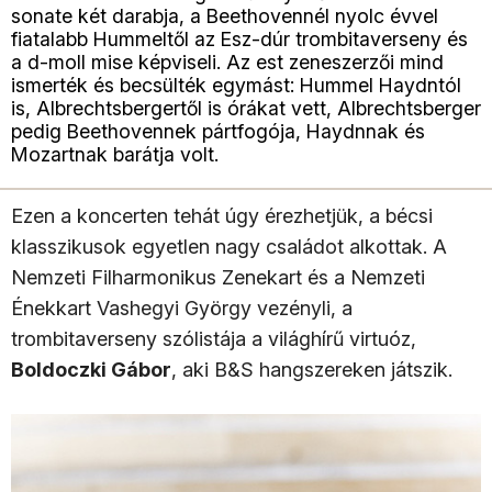
sonate két darabja, a Beethovennél nyolc évvel
fiatalabb Hummeltől az Esz-dúr trombitaverseny és
a d-moll mise képviseli. Az est zeneszerzői mind
ismerték és becsülték egymást: Hummel Haydntól
is, Albrechtsbergertől is órákat vett, Albrechtsberger
pedig Beethovennek pártfogója, Haydnnak és
Mozartnak barátja volt.
Ezen a koncerten tehát úgy érezhetjük, a bécsi
klasszikusok egyetlen nagy családot alkottak. A
Nemzeti Filharmonikus Zenekart és a Nemzeti
Énekkart Vashegyi György vezényli, a
trombitaverseny szólistája a világhírű virtuóz,
Boldoczki Gábor
, aki B&S hangszereken játszik.