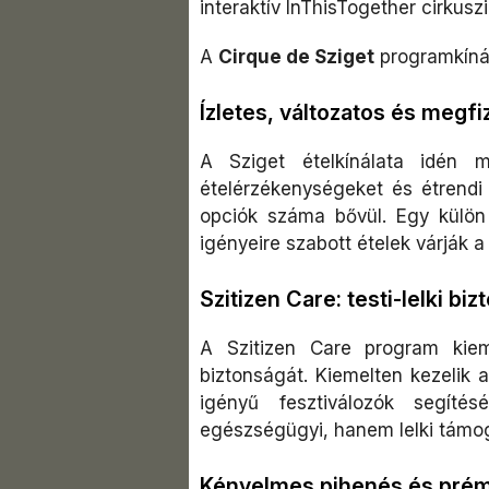
interaktív InThisTogether cirkusz
A
Cirque de Sziget
programkíná
Ízletes, változatos és megf
A Sziget ételkínálata idén 
ételérzékenységeket és étrendi
opciók száma bővül. Egy külön 
igényeire szabott ételek várják 
Szitizen Care: testi-lelki b
A Szitizen Care program kiem
biztonságát. Kiemelten kezelik 
igényű fesztiválozók segít
egészségügyi, hanem lelki támog
Kényelmes pihenés és prém