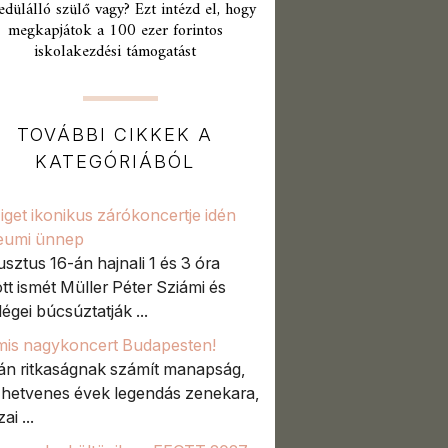
edülálló szülő vagy? Ezt intézd el, hogy
megkapjátok a 100 ezer forintos
iskolakezdési támogatást
TOVÁBBI CIKKEK A
KATEGÓRIÁBÓL
iget ikonikus zárókoncertje idén
leumi ünnep
sztus 16-án hajnali 1 és 3 óra
tt ismét Müller Péter Sziámi és
égei búcsúztatják ...
mis nagykoncert Budapesten!
án ritkaságnak számít manapság,
 hetvenes évek legendás zenekara,
ai ...