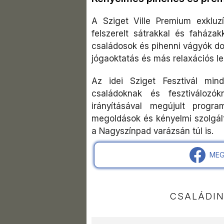
A Sziget Ville Premium exkluzí
felszerelt sátrakkal és faházak
családosok és pihenni vágyók do
jógaoktatás és más relaxációs l
Az idei Sziget Fesztivál min
családoknak és fesztiváloz
irányításával megújult progr
megoldások és kényelmi szolgált
a Nagyszínpad varázsán túl is.
MEG
CSALÁDI