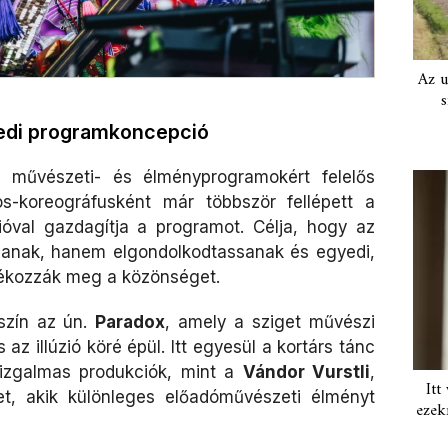
Az u
s
yedi programkoncepció
új művészeti- és élményprogramokért felelős
s-koreográfusként már többször fellépett a
óval gazdagítja a programot. Célja, hogy az
sanak, hanem elgondolkodtassanak és egyedi,
dékozzák meg a közönséget.
szín az ún.
Paradox
, amely a sziget művészi
az illúzió köré épül. Itt egyesül a kortárs tánc
 izgalmas produkciók, mint a
Vándor Vurstli
,
Itt
et, akik különleges előadóművészeti élményt
ezek