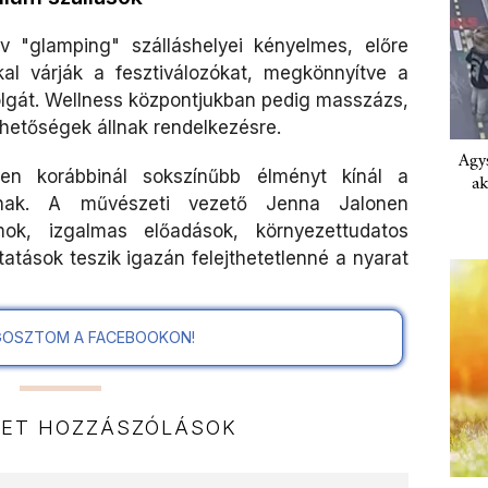
v "glamping" szálláshelyei kényelmes, előre
kal várják a fesztiválozókat, megkönnyítve a
lgát. Wellness központjukban pedig masszázs,
ehetőségek állnak rendelkezésre.
Agys
den korábbinál sokszínűbb élményt kínál a
ak
óknak. A művészeti vezető Jenna Jalonen
amok, izgalmas előadások, környezettudatos
atások teszik igazán felejthetetlenné a nyarat
OSZTOM A FACEBOOKON!
NET HOZZÁSZÓLÁSOK