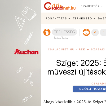
SZAKÉRTŐK
FOGANTATÁS
TERHESSÉG
BAB
0
1
CSALÁDINET.HU HÍREK
SZABADI
Sziget 2025: 
művészi újításo
CSALÁDI
SZÓLJ HOZZÁ
Ahogy közeledik a 2025-ös Sziget Fe