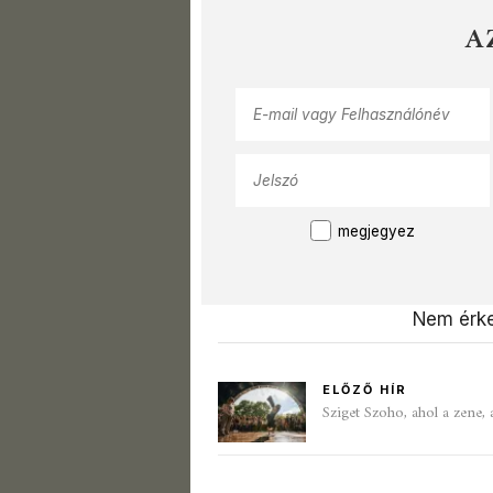
A
megjegyez
Nem érke
ELŐZŐ HÍR
Sziget Szoho, ahol a zene, a