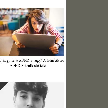
t, hogy te is ADHD-s vagy? A felnőttkori
ADHD 8 árulkodó jele