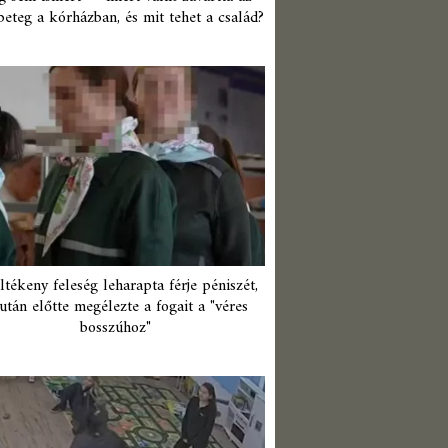
beteg a kórházban, és mit tehet a család?
ltékeny feleség leharapta férje péniszét,
után előtte megélezte a fogait a "véres
bosszúhoz"