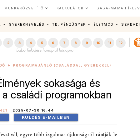
MUNKAKÖZVETÍTŐ
KALKULÁTOR
BABA-MAMA HÍRLEV
A
GYEREKNEVELÉS
TB, PÉNZÜGYEK
ÉLETMÓD
SZABAD
2
3
4
5
6
7
8
9
10
11
12
DŐ
PROGRAMAJÁNLÓ (CSALÁDDAL, GYEREKKEL)
Élmények sokasága és
k a családi programokban
NET
|
2025-07-30 16:44
!
KÜLDÉS E-MAILBEN
sztivál, egyre több izgalmas újdonságról rántják le