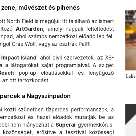
: zene, művészet és pihenés
tt North Field is megújul: itt található az ismert
áltozó
ArtGarden
, amely nappali feltöltődést
ínpad, ahol számos nemzetközi előadó lép fel,
gol Crae Wolf, vagy az osztrák Palffi.
z
Impact Island
, ahol civil szervezetek, az XS-
 a látogatókat saját programjaival. A sziget
Beach
pop-up előadásokkal és lenyűgöző
Lehe
 az ott tartózkodást.
s percek a Nagyszínpadon
i közti szünetben tízperces performanszok, a
emzetközi és hazai előadók mutatják be az
bből nem hiányozhat a
Superar
gyermekkórus,
 közönséget, erősítve a fesztivál közösségi