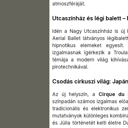
atmoszféráját.
Utcaszínház és légi balett –
Idén a Nagy Utcaszínház is új 
Aerial Ballet látványos légibale
hipnotikus elemeket egyesít.
izgalmasnak ígérkezik a Troul
témája a modern világ kihívása
pirotechnikával.
Csodás cirkuszi világ: Japá
Az új helyszín, a
Cirque du 
színpadán számos izgalmas előad
tradicionális és elektronikus z
mutatványok különleges kombinác
és Júlia történetét kelti életre