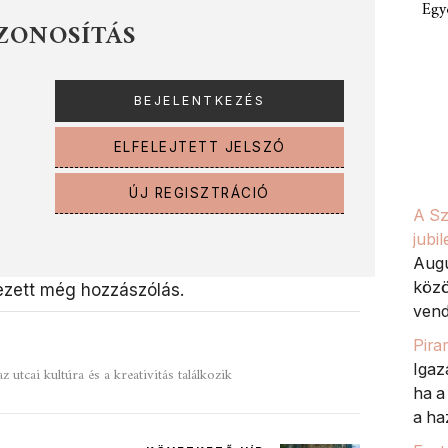
Egy
ZONOSÍTÁS
ELFELEJTETT JELSZÓ
ÚJ REGISZTRÁCIÓ
A Sz
jubi
Augu
közö
zett még hozzászólás.
vend
Pira
Igaz
z utcai kultúra és a kreativitás találkozik
ha a
a haz