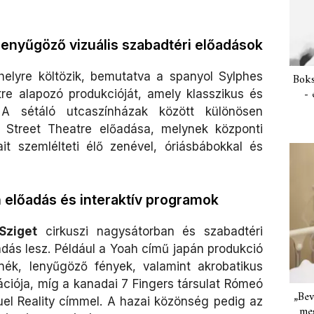
 lenyűgöző vizuális szabadtéri előadások
helyre költözik, bemutatva a spanyol Sylphes
Boks
- 
ttre alapozó produkcióját, amely klasszikus és
 A sétáló utcaszínházak között különösen
a Street Theatre előadása, melynek központi
it szemlélteti élő zenével, óriásbábokkal és
n előadás és interaktív programok
Sziget
cirkuszi nagysátorban és szabadtéri
ás lesz. Például a Yoah című japán produkció
enék, lenyűgöző fények, valamint akrobatikus
iója, míg a kanadai 7 Fingers társulat Rómeó
„Bev
 Duel Reality címmel. A hazai közönség pedig az
meg