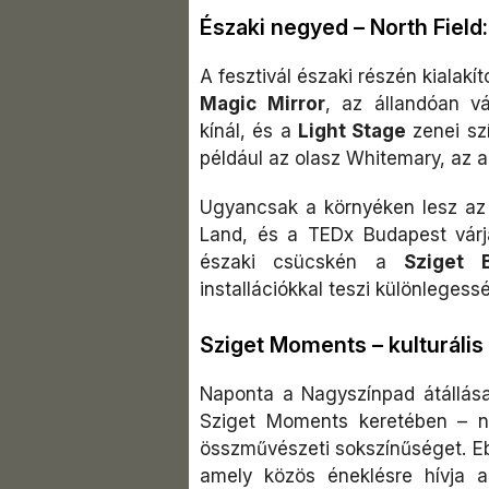
Északi negyed – North Field
A fesztivál északi részén kialakíto
Magic Mirror
, az állandóan v
kínál, és a
Light Stage
zenei sz
például az olasz Whitemary, az an
Ugyancsak a környéken lesz a
Land, és a TEDx Budapest várja
északi csücskén a
Sziget 
installációkkal teszi különlegessé
Sziget Moments – kulturáli
Naponta a Nagyszínpad átállása
Sziget Moments keretében – n
összművészeti sokszínűséget. E
amely közös éneklésre hívja a