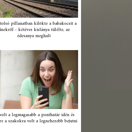
tolsó pillanatban kilökte a babakocsit a
ínekről - kétéves kislánya túlélte, az
édesanya meghalt
 volt a legmagasabb a ponthatár idén és
re a szakokra volt a legnehezebb bejutni