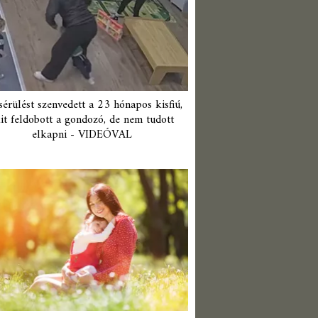
érülést szenvedett a 23 hónapos kisfiú,
it feldobott a gondozó, de nem tudott
elkapni - VIDEÓVAL