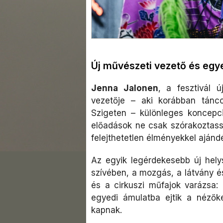
Új művészeti vezető és eg
Jenna Jalonen
, a fesztivál 
vezetője – aki korábban tánco
Szigeten – különleges koncepci
előadások ne csak szórakoztas
felejthetetlen élményekkel aján
Az egyik legérdekesebb új hely
szívében, a mozgás, a látvány és 
és a cirkuszi műfajok varázsa:
egyedi ámulatba ejtik a nézők
kapnak.