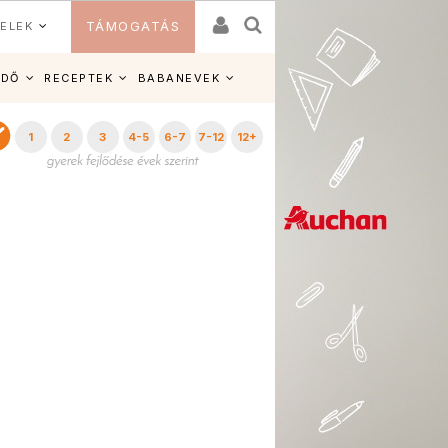
ELEK
TÁMOGATÁS
IDŐ
RECEPTEK
BABANEVEK
1
2
3
4-5
6-7
7-12
12+