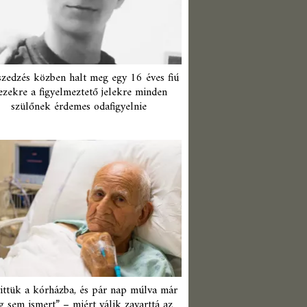
zedzés közben halt meg egy 16 éves fiú
ezekre a figyelmeztető jelekre minden
szülőnek érdemes odafigyelnie
ittük a kórházba, és pár nap múlva már
 sem ismert” – miért válik zavarttá az