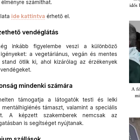
i élményre számíthat.
idős 
lata
ide kattintva
érhető el.
izethető vendéglátás
még inkább figyelembe veszi a különböző
 igényeket: a vegetáriánus, vegán és mentes
stand ötlik ki, ahol kizárólag az érzékenyek
a vendégeket.
iztonság mindenki számára
A fé
mi
elten támogatja a látogatók testi és lelki
a mentálhigiénés támaszt, valamint a speciális
ését. A képzett szakemberek nemcsak az
atásban is segítséget nyújtanak.
ium szállások