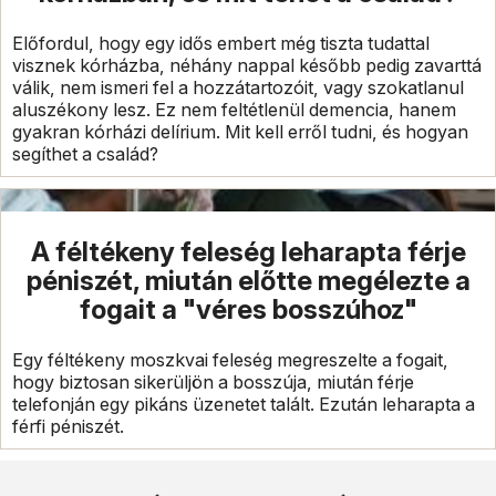
Előfordul, hogy egy idős embert még tiszta tudattal
visznek kórházba, néhány nappal később pedig zavarttá
válik, nem ismeri fel a hozzátartozóit, vagy szokatlanul
aluszékony lesz. Ez nem feltétlenül demencia, hanem
gyakran kórházi delírium. Mit kell erről tudni, és hogyan
segíthet a család?
A féltékeny feleség leharapta férje
péniszét, miután előtte megélezte a
fogait a "véres bosszúhoz"
Egy féltékeny moszkvai feleség megreszelte a fogait,
hogy biztosan sikerüljön a bosszúja, miután férje
telefonján egy pikáns üzenetet talált. Ezután leharapta a
férfi péniszét.