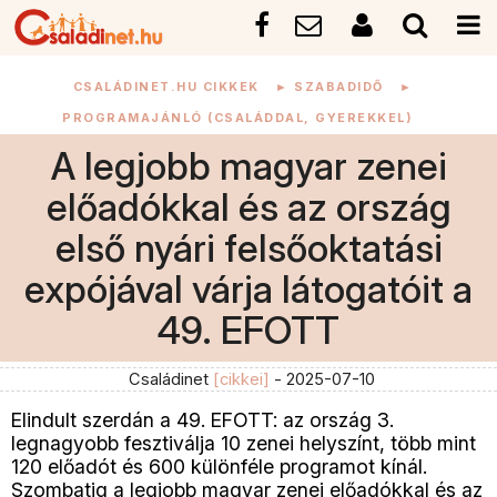
CSALÁDINET.HU CIKKEK
►
SZABADIDŐ
►
PROGRAMAJÁNLÓ (CSALÁDDAL, GYEREKKEL)
A legjobb magyar zenei
előadókkal és az ország
első nyári felsőoktatási
expójával várja látogatóit a
49. EFOTT
Családinet
[cikkei]
- 2025-07-10
Elindult szerdán a 49. EFOTT: az ország 3.
legnagyobb fesztiválja 10 zenei helyszínt, több mint
120 előadót és 600 különféle programot kínál.
Szombatig a legjobb magyar zenei előadókkal és az