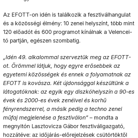
Az EFOTT-on idén is találkozik a fesztiválhangulat
és a közösségi élmény: 10 zenei helyszínt, több mint
120 előadót és 600 programot kínálnak a Velencei-
tó partján, egészen szombatig.
„Idén 49. alkalommal szerveztük meg az EFOTT-
ot. Örömmel látjuk, hogy egyre erősebbek az
egyetemi közösségek és ennek a folyamatnak az
EFOTT is kovásza. Két újdonsággal készültünk a
látogatóknak: az egyik egy diszkóhelyszín a 90-es
évek és 2000-es évek zenéivel és korhű
fényrendszerrel, a másik pedig a techno zenei
műfaj megjelenése a fesztiválon”
– mondta a
megnyitón Lasztovicza Gábor fesztiváligazgató,
hozzátéve: az időjárás-előrejelzések csütörtöktől