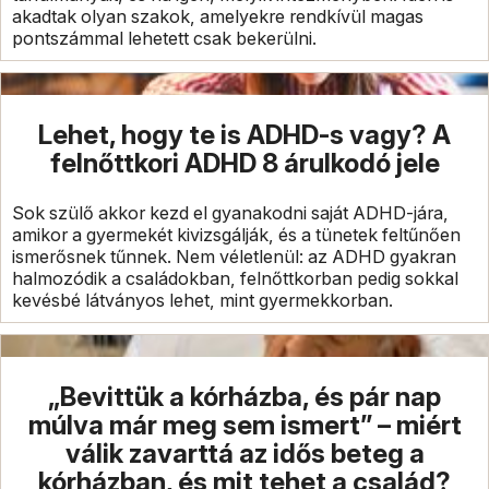
akadtak olyan szakok, amelyekre rendkívül magas
pontszámmal lehetett csak bekerülni.
Lehet, hogy te is ADHD-s vagy? A
felnőttkori ADHD 8 árulkodó jele
Sok szülő akkor kezd el gyanakodni saját ADHD-jára,
amikor a gyermekét kivizsgálják, és a tünetek feltűnően
ismerősnek tűnnek. Nem véletlenül: az ADHD gyakran
halmozódik a családokban, felnőttkorban pedig sokkal
kevésbé látványos lehet, mint gyermekkorban.
„Bevittük a kórházba, és pár nap
múlva már meg sem ismert” – miért
válik zavarttá az idős beteg a
kórházban, és mit tehet a család?