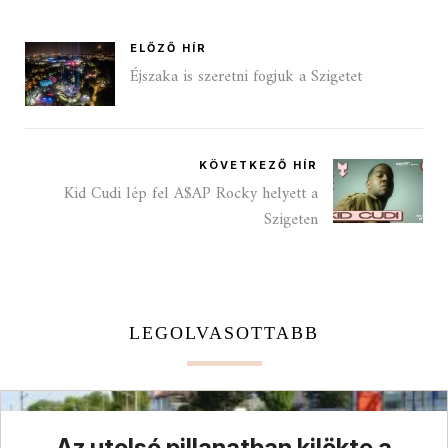
ELŐZŐ HÍR
Éjszaka is szeretni fogjuk a Szigetet
KÖVETKEZŐ HÍR
Kid Cudi lép fel A$AP Rocky helyett a
Szigeten
LEGOLVASOTTABB
Az utolsó pillanatban kilökte a