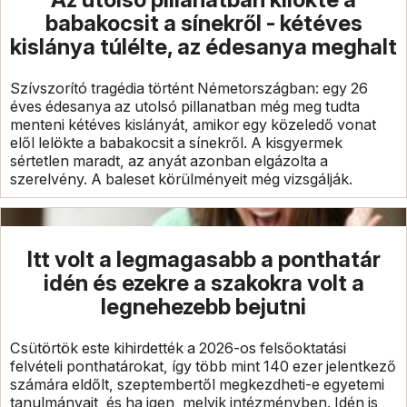
babakocsit a sínekről - kétéves
kislánya túlélte, az édesanya meghalt
Szívszorító tragédia történt Németországban: egy 26
éves édesanya az utolsó pillanatban még meg tudta
menteni kétéves kislányát, amikor egy közeledő vonat
elől lelökte a babakocsit a sínekről. A kisgyermek
sértetlen maradt, az anyát azonban elgázolta a
szerelvény. A baleset körülményeit még vizsgálják.
Itt volt a legmagasabb a ponthatár
idén és ezekre a szakokra volt a
legnehezebb bejutni
Csütörtök este kihirdették a 2026-os felsőoktatási
felvételi ponthatárokat, így több mint 140 ezer jelentkező
számára eldőlt, szeptembertől megkezdheti-e egyetemi
tanulmányait, és ha igen, melyik intézményben. Idén is