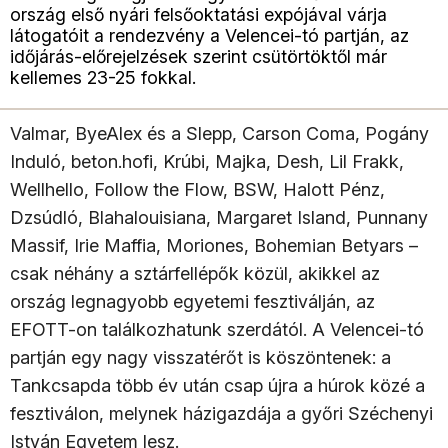
ország első nyári felsőoktatási expójával várja
látogatóit a rendezvény a Velencei-tó partján, az
időjárás-előrejelzések szerint csütörtöktől már
kellemes 23-25 fokkal.
Valmar, ByeAlex és a Slepp, Carson Coma, Pogány
Induló, beton.hofi, Krúbi, Majka, Desh, Lil Frakk,
Wellhello, Follow the Flow, BSW, Halott Pénz,
Dzsúdló, Blahalouisiana, Margaret Island, Punnany
Massif, Irie Maffia, Moriones, Bohemian Betyars –
csak néhány a sztárfellépők közül, akikkel az
ország legnagyobb egyetemi fesztiválján, az
EFOTT-on találkozhatunk szerdától. A Velencei-tó
partján egy nagy visszatérőt is köszöntenek: a
Tankcsapda több év után csap újra a húrok közé a
fesztiválon, melynek házigazdája a győri Széchenyi
István Egyetem lesz.