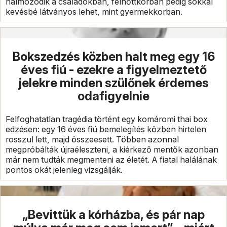
halmozódik a családokban, felnőttkorban pedig sokkal
kevésbé látványos lehet, mint gyermekkorban.
Bokszedzés közben halt meg egy 16
éves fiú - ezekre a figyelmeztető
jelekre minden szülőnek érdemes
odafigyelnie
Felfoghatatlan tragédia történt egy komáromi thai box
edzésen: egy 16 éves fiú bemelegítés közben hirtelen
rosszul lett, majd összeesett. Többen azonnal
megpróbálták újraéleszteni, a kiérkező mentők azonban
már nem tudták megmenteni az életét. A fiatal halálának
pontos okát jelenleg vizsgálják.
„Bevittük a kórházba, és pár nap