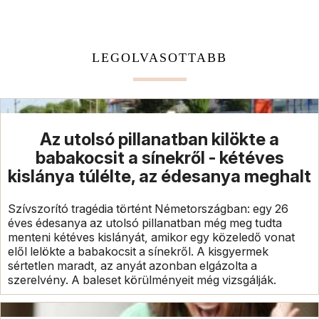
LEGOLVASOTTABB
Az utolsó pillanatban kilökte a
babakocsit a sínekről - kétéves
kislánya túlélte, az édesanya meghalt
Szívszorító tragédia történt Németországban: egy 26
éves édesanya az utolsó pillanatban még meg tudta
menteni kétéves kislányát, amikor egy közeledő vonat
elől lelökte a babakocsit a sínekről. A kisgyermek
sértetlen maradt, az anyát azonban elgázolta a
szerelvény. A baleset körülményeit még vizsgálják.