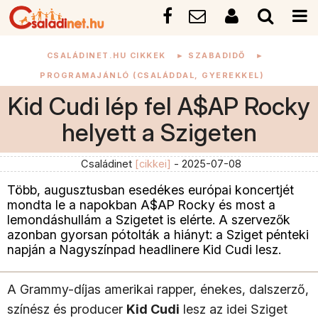
CSALÁDINET.HU CIKKEK
►
SZABADIDŐ
►
PROGRAMAJÁNLÓ (CSALÁDDAL, GYEREKKEL)
Kid Cudi lép fel A$AP Rocky
helyett a Szigeten
Családinet
[cikkei]
- 2025-07-08
Több, augusztusban esedékes európai koncertjét
mondta le a napokban A$AP Rocky és most a
lemondáshullám a Szigetet is elérte. A szervezők
azonban gyorsan pótolták a hiányt: a Sziget pénteki
napján a Nagyszínpad headlinere Kid Cudi lesz.
A Grammy-díjas amerikai rapper, énekes, dalszerző,
színész és producer
Kid Cudi
lesz az idei Sziget