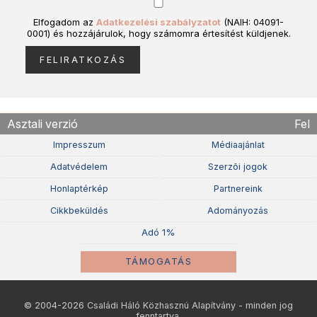
Elfogadom az
Adatkezelési szabályzatot
(NAIH: 04091-
0001) és hozzájárulok, hogy számomra értesítést küldjenek.
Asztali verzió
Fel
Impresszum
Médiaajánlat
Adatvédelem
Szerzõi jogok
Honlaptérkép
Partnereink
Cikkbeküldés
Adományozás
Adó 1%
TÁMOGATÁS
© 2004-2026 Családi Háló Közhasznú Alapítvány - minden jog
fenntartva.