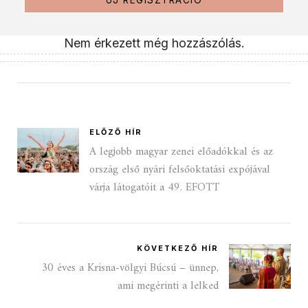
ÚJ REGISZTRÁCIÓ
Nem érkezett még hozzászólás.
ELŐZŐ HÍR
A legjobb magyar zenei előadókkal és az
ország első nyári felsőoktatási expójával
várja látogatóit a 49. EFOTT
KÖVETKEZŐ HÍR
30 éves a Krisna-völgyi Búcsú – ünnep,
ami megérinti a lelked