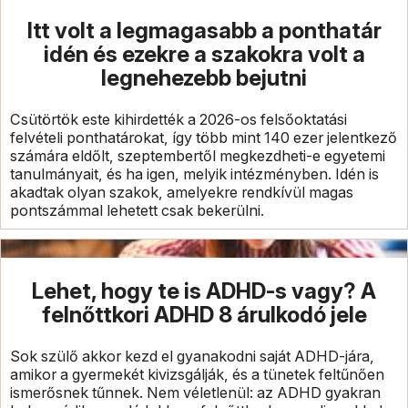
Itt volt a legmagasabb a ponthatár
idén és ezekre a szakokra volt a
legnehezebb bejutni
Csütörtök este kihirdették a 2026-os felsőoktatási
felvételi ponthatárokat, így több mint 140 ezer jelentkező
számára eldőlt, szeptembertől megkezdheti-e egyetemi
tanulmányait, és ha igen, melyik intézményben. Idén is
akadtak olyan szakok, amelyekre rendkívül magas
pontszámmal lehetett csak bekerülni.
Lehet, hogy te is ADHD-s vagy? A
felnőttkori ADHD 8 árulkodó jele
Sok szülő akkor kezd el gyanakodni saját ADHD-jára,
amikor a gyermekét kivizsgálják, és a tünetek feltűnően
ismerősnek tűnnek. Nem véletlenül: az ADHD gyakran