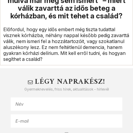
múlva már meg sem ismert” – miért
válik zavarttá az idős beteg a
kórházban, és mit tehet a család?
Előfordul, hogy egy idős embert még tiszta tudattal
visznek kórházba, néhány nappal később pedig zavarttá
válik, nem ismeri fel a hozzátartozóit, vagy szokatlanul
aluszékony lesz. Ez nem feltétlenül demencia, hanem
gyakran kórházi delírium. Mit kell erről tudni, és hogyan
segíthet a család?
LÉGY NAPRAKÉSZ!
Gyermeknevelés, friss hírek, aktualitások - hírlevél