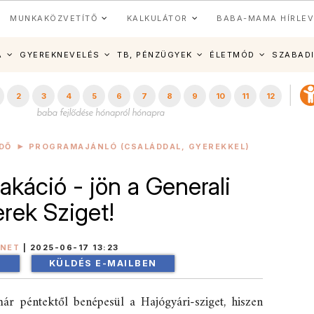
MUNKAKÖZVETÍTŐ
KALKULÁTOR
BABA-MAMA HÍRLEV
A
GYEREKNEVELÉS
TB, PÉNZÜGYEK
ÉLETMÓD
SZABAD
2
3
4
5
6
7
8
9
10
11
12
DŐ
PROGRAMAJÁNLÓ (CSALÁDDAL, GYEREKKEL)
akáció - jön a Generali
rek Sziget!
INET
|
2025-06-17 13:23
!
KÜLDÉS E-MAILBEN
 péntektől benépesül a Hajógyári-sziget, hiszen