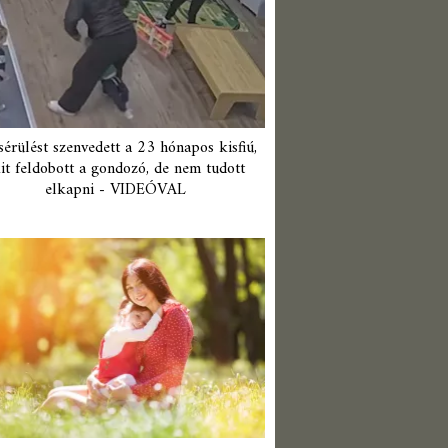
érülést szenvedett a 23 hónapos kisfiú,
it feldobott a gondozó, de nem tudott
elkapni - VIDEÓVAL