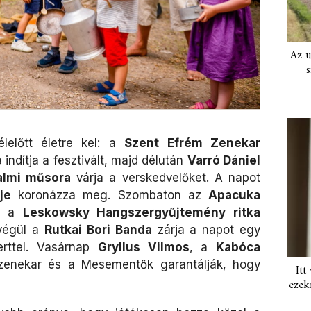
Az u
s
előtt életre kel: a
Szent Efrém Zenekar
e
indítja a fesztivált, majd délután
Varró Dániel
almi műsora
várja a verskedvelőket. A napot
je
koronázza meg. Szombaton az
Apacuka
jd a
Leskowsky Hangszergyűjtemény ritka
végül a
Rutkai Bori Banda
zárja a napot egy
erttel. Vasárnap
Gryllus Vilmos
, a
Kabóca
enekar és a Mesementők garantálják, hogy
Itt
ezek