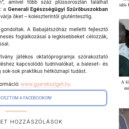
n”, amivel több száz plüssoroszlán találhat
idős 
k: a
Generali Egészségügyi Szűrőbuszokban
rja őket – koleszterintől gluténtesztig.
gondoltak. A Babajátszóház melletti fejlesztő
mesés foglalkozásai a legkisebbeket célozzák,
sal.
ítvány játékos oktatóprogramja szórakoztató
éshez kapcsolódó tudnivalókat, a baleset- és
sok-sok praktikus hétköznapi tudást.
A fé
formáció:
www.gyereksziget.hu
mi
OSZTOM A FACEBOOKON!
NET HOZZÁSZÓLÁSOK