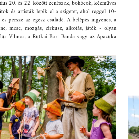
únius 20. és 22. között zenészek, bohócok, kézműves
ok és artisták lepik el a szigetet, ahol reggel 10-
 és persze az egész családé. A belépés ingyenes, a
ne, mese, mozgás, cirkusz, alkotás, játék - olyan
yllus Vilmos, a Rutkai Bori Banda vagy az Apacuka