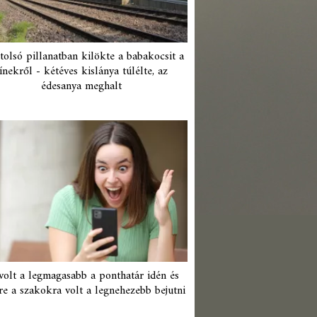
tolsó pillanatban kilökte a babakocsit a
ínekről - kétéves kislánya túlélte, az
édesanya meghalt
 volt a legmagasabb a ponthatár idén és
re a szakokra volt a legnehezebb bejutni