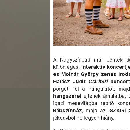
A Nagyszínpad már péntek dél
különleges,
interaktív koncertj
és Molnár György zenés irod
Halász Judit
Csiribiri
koncert
pörgeti fel a hangulatot, ma
hangszerei
ejtenek ámulatba, 
igazi mesevilágba repítő konc
Bábszínház
, majd az
ISZKIRI
z
jókedvből ne legyen hiány.