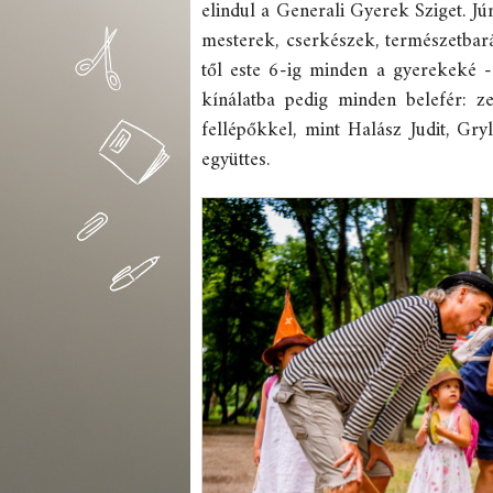
elindul a Generali Gyerek Sziget. J
mesterek, cserkészek, természetbarát
től este 6-ig minden a gyerekeké -
kínálatba pedig minden belefér: ze
fellépőkkel, mint Halász Judit, Gr
együttes.