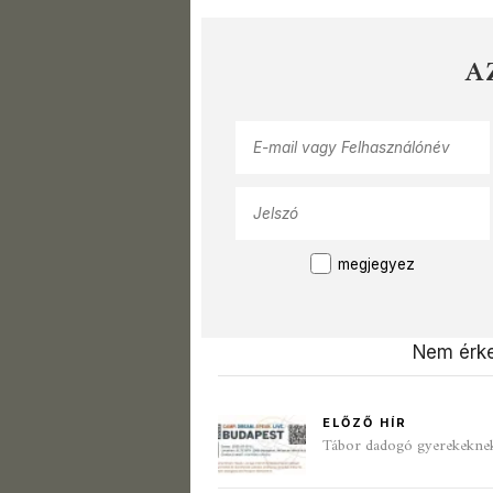
A
megjegyez
Nem érke
ELŐZŐ HÍR
Tábor dadogó gyerekeknek 