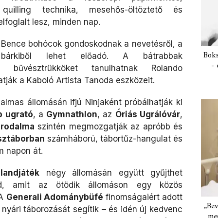
, quilling technika, mesehős-öltöztető és
elfoglalt lesz, minden nap.
 Bence bohócok gondoskodnak a nevetésről, a
Boks
rkiből lehet előadó. A bátrabbak
- 
, bűvésztrükköket tanulhatnak Rolando
tják a Kaboló Artista Tanoda eszközeit.
almas állomásán ifjú Ninjaként próbálhatják ki
 ugrató
, a
Gymnathlon
, az
Óriás Ugrálóvár
,
irodalma
szintén megmozgatják az apróbb és
sztáborban
számháború, tábortűz-hangulat és
 napon át.
landjáték
négy állomásán együtt gyűjthet
ád, amit az ötödik állomáson egy közös
 A
Generali Adománybüfé
finomságaiért adott
„Bev
nyári táborozását segítik – és idén új kedvenc
meg