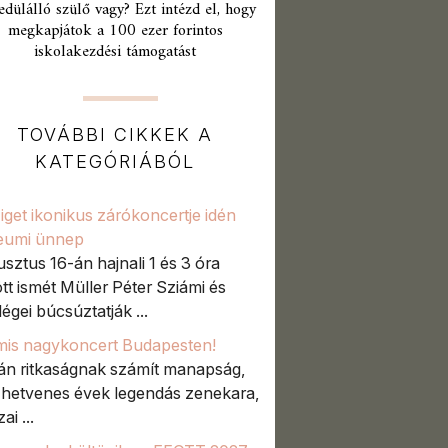
edülálló szülő vagy? Ezt intézd el, hogy
megkapjátok a 100 ezer forintos
iskolakezdési támogatást
TOVÁBBI CIKKEK A
KATEGÓRIÁBÓL
iget ikonikus zárókoncertje idén
leumi ünnep
sztus 16-án hajnali 1 és 3 óra
tt ismét Müller Péter Sziámi és
égei búcsúztatják ...
mis nagykoncert Budapesten!
án ritkaságnak számít manapság,
 hetvenes évek legendás zenekara,
ai ...