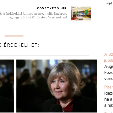
Egy
KÖVETKEZŐ HÍR
s ajándékokkal júniusban megnyílik Budapest
legnagyobb LEGO üzlete a Westendben!
IS ÉRDEKELHET:
A Sz
jubi
Augu
közö
vend
Pira
Igaz
ha a
a haz