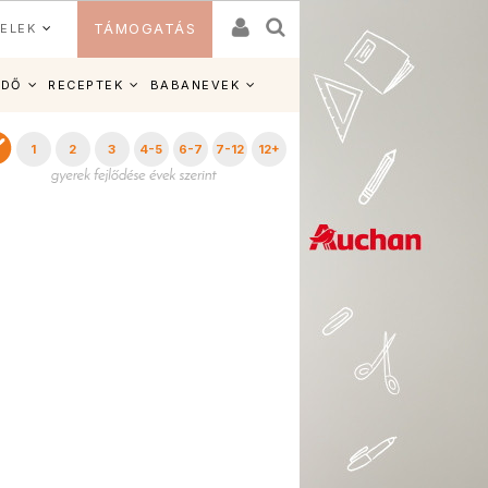
ELEK
TÁMOGATÁS
IDŐ
RECEPTEK
BABANEVEK
1
2
3
4-5
6-7
7-12
12+