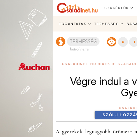
SZAKÉRTŐK
FOGANTATÁS
TERHESSÉG
BAB
0
1
CSALÁDINET.HU HÍREK
SZABADI
Végre indul a v
Gye
CSALÁD
SZÓLJ HOZZÁ
A gyerekek legnagyobb örömére már