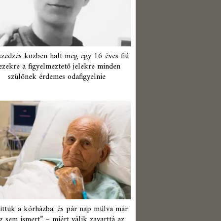
zedzés közben halt meg egy 16 éves fiú
ezekre a figyelmeztető jelekre minden
szülőnek érdemes odafigyelnie
ittük a kórházba, és pár nap múlva már
 sem ismert” – miért válik zavarttá az