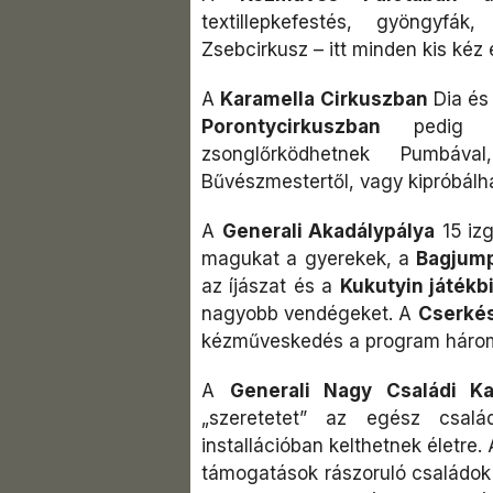
textillepkefestés, gyöngyfák
Zsebcirkusz – itt minden kis kéz 
A
Karamella Cirkuszban
Dia és
Porontycirkuszban
pedig bá
zsonglőrködhetnek Pumbával
Bűvészmestertől, vagy kipróbálha
A
Generali Akadálypálya
15 izg
magukat a gyerekek, a
Bagjump
az íjászat és a
Kukutyin játékb
nagyobb vendégeket. A
Cserké
kézműveskedés a program három
A
Generali Nagy Családi Ka
„szeretetet” az egész csal
installációban kelthetnek életre.
támogatások rászoruló családok 