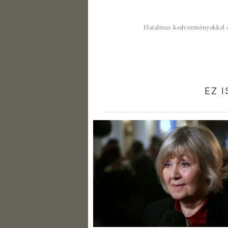
Hatalmas kedvezményekkel é
EZ 