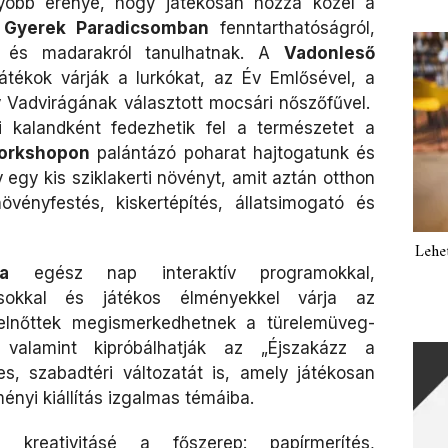
yobb erénye, hogy játékosan hozza közel a
A
Gyerek Paradicsomban
fenntarthatóságról,
ől és madarakról tanulhatnak. A
Vadonleső
tékok várják a lurkókat, az Év Emlősével, a
 Vadvirágának választott mocsári nőszőfűvel.
 kalandként fedezhetik fel a természetet a
orkshopon
palántázó poharat hajtogatunk és
egy kis sziklakerti növényt, amit aztán otthon
vényfestés, kiskertépítés, állatsimogató és
Lehe
a
egész nap interaktív programokkal,
ásokkal és játékos élményekkel várja az
felnőttek megismerkedhetnek a türelemüveg-
, valamint kipróbálhatják az „Éjszakázz a
, szabadtéri változatát is, amely játékosan
ényi kiállítás izgalmas témáiba.
reativitásé a főszerep: papírmerítés,