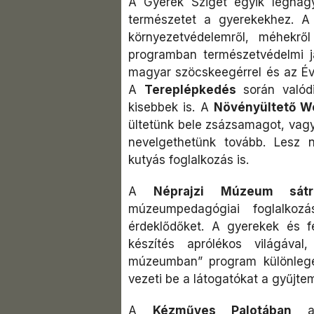
A Gyerek Sziget egyik legnag
természetet a gyerekekhez. 
környezetvédelemről, méhekr
programban természetvédelmi já
magyar szöcskeegérrel és az Év
A
Tereplépkedés
során valódi
kisebbek is. A
Növényültető W
ültetünk bele zsázsamagot, vagy 
nevelgethetünk tovább. Lesz nö
kutyás foglalkozás is.
A
Néprajzi Múzeum sátr
múzeumpedagógiai foglalkoz
érdeklődőket. A gyerekek és 
készítés aprólékos világával
múzeumban” program különleges
vezeti be a látogatókat a gyűjtem
A
Kézműves Palotában
a k