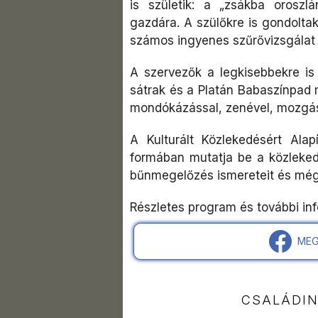
is születik: a „zsákba oroszlá
gazdára. A szülőkre is gondolta
számos ingyenes szűrővizsgálat vá
A szervezők a legkisebbekre is 
sátrak és a Platán Babaszínpad 
mondókázással, zenével, mozgás
A Kulturált Közlekedésért Alap
formában mutatja be a közleked
bűnmegelőzés ismereteit és még 
Részletes program és további in
MEG
CSALÁDI