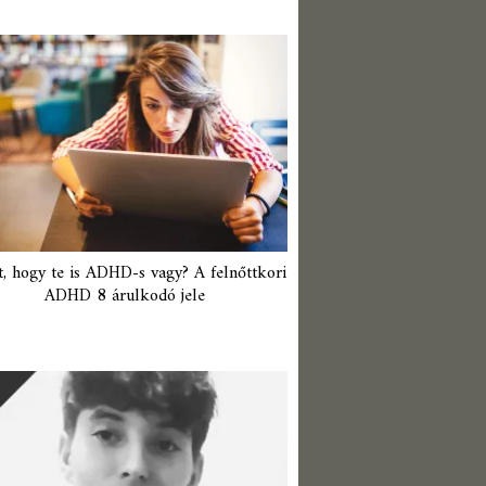
t, hogy te is ADHD-s vagy? A felnőttkori
ADHD 8 árulkodó jele