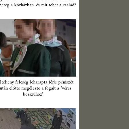
beteg a kórházban, és mit tehet a család?
ltékeny feleség leharapta férje péniszét,
után előtte megélezte a fogait a "véres
bosszúhoz"