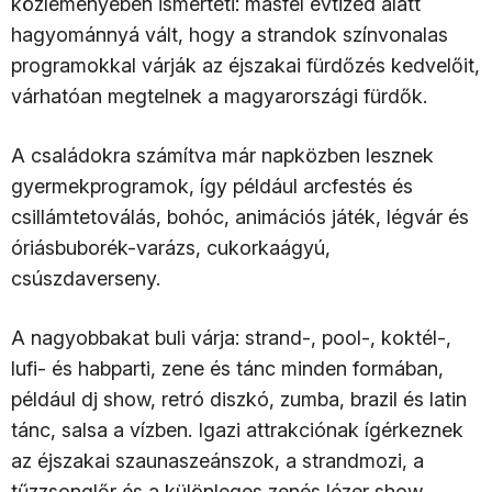
közleményében ismerteti: másfél évtized alatt
hagyománnyá vált, hogy a strandok színvonalas
programokkal várják az éjszakai fürdőzés kedvelőit,
várhatóan megtelnek a magyarországi fürdők.
A családokra számítva már napközben lesznek
gyermekprogramok, így például arcfestés és
csillámtetoválás, bohóc, animációs játék, légvár és
óriásbuborék-varázs, cukorkaágyú,
csúszdaverseny.
A nagyobbakat buli várja: strand-, pool-, koktél-,
lufi- és habparti, zene és tánc minden formában,
például dj show, retró diszkó, zumba, brazil és latin
tánc, salsa a vízben. Igazi attrakciónak ígérkeznek
az éjszakai szaunaszeánszok, a strandmozi, a
tűzzsonglőr és a különleges zenés lézer show.