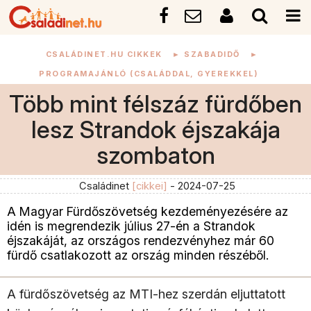
CSALÁDINET.HU CIKKEK
►
SZABADIDŐ
►
PROGRAMAJÁNLÓ (CSALÁDDAL, GYEREKKEL)
Több mint félszáz fürdőben
lesz Strandok éjszakája
szombaton
Családinet
[cikkei]
- 2024-07-25
A Magyar Fürdőszövetség kezdeményezésére az
idén is megrendezik július 27-én a Strandok
éjszakáját, az országos rendezvényhez már 60
fürdő csatlakozott az ország minden részéből.
A fürdőszövetség az MTI-hez szerdán eljuttatott