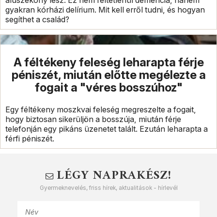
aluszékony lesz. Ez nem feltétlenül demencia, hanem
gyakran kórházi delírium. Mit kell erről tudni, és hogyan
segíthet a család?
A féltékeny feleség leharapta férje
péniszét, miután előtte megélezte a
fogait a "véres bosszúhoz"
Egy féltékeny moszkvai feleség megreszelte a fogait,
hogy biztosan sikerüljön a bosszúja, miután férje
telefonján egy pikáns üzenetet talált. Ezután leharapta a
férfi péniszét.
LÉGY NAPRAKÉSZ!
Gyermeknevelés, friss hírek, aktualitások - hírlevél