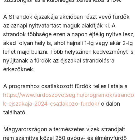
A Strandok éjszakája akcióban részt vevő fürdők
az aznapi nyitvatartást maguk alakítják ki. A
strandok többsége ezen a napon éjfélig nyitva lesz,
akad olyan hely is, ahol hajnali 1-ig vagy akár 2-ig
lehet majd bulizni. Több helyszínen kedvezményt is
nyújtanak a fürdők az éjszakai strandolásra
érkezőknek.
A programhoz csatlakozott fürdők teljes listája a
https://www.furdoszovetseg.hu/programok/strando
k-ejszakaja-2024-csatlakozo-furdok/
oldalon
található.
Magyarországon a természetes vizek strandjait
nem számítva közel 250 gyógy- és élményfürdő