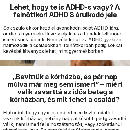
Lehet, hogy te is ADHD-s vagy? A
felnőttkori ADHD 8 árulkodó jele
Sok szülő akkor kezd el gyanakodni saját ADHD-jára,
amikor a gyermekét kivizsgálják, és a tünetek feltűnően
ismerősnek tűnnek. Nem véletlenül: az ADHD gyakran
halmozódik a családokban, felnőttkorban pedig sokkal
kevésbé látványos lehet, mint gyermekkorban.
„Bevittük a kórházba, és pár nap
múlva már meg sem ismert” – miért
válik zavarttá az idős beteg a
kórházban, és mit tehet a család?
Előfordul, hogy egy idős embert még tiszta tudattal
visznek kórházba, néhány nappal később pedig zavarttá
válik, nem ismeri fel a hozzátartozóit, vagy szokatlanul