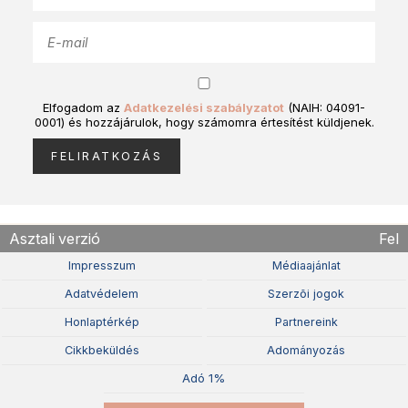
Elfogadom az
Adatkezelési szabályzatot
(NAIH: 04091-
0001) és hozzájárulok, hogy számomra értesítést küldjenek.
Asztali verzió
Fel
Impresszum
Médiaajánlat
Adatvédelem
Szerzõi jogok
Honlaptérkép
Partnereink
Cikkbeküldés
Adományozás
Adó 1%