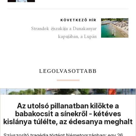
KÖVETKEZŐ HÍR
Strandok éjszakája a Dunakanyar
kapujában, a Lupán
LEGOLVASOTTABB
Az utolsó pillanatban kilökte a
babakocsit a sínekről - kétéves
kislánya túlélte, az édesanya meghalt
Szívszorító tragédia történt Németországban: egy 26