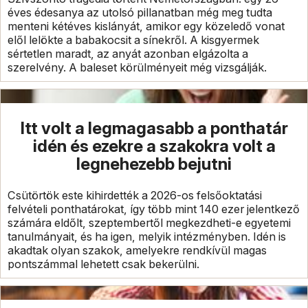
éves édesanya az utolsó pillanatban még meg tudta
menteni kétéves kislányát, amikor egy közeledő vonat
elől lelökte a babakocsit a sínekről. A kisgyermek
sértetlen maradt, az anyát azonban elgázolta a
szerelvény. A baleset körülményeit még vizsgálják.
Itt volt a legmagasabb a ponthatár
idén és ezekre a szakokra volt a
legnehezebb bejutni
Csütörtök este kihirdették a 2026-os felsőoktatási
felvételi ponthatárokat, így több mint 140 ezer jelentkező
számára eldőlt, szeptembertől megkezdheti-e egyetemi
tanulmányait, és ha igen, melyik intézményben. Idén is
akadtak olyan szakok, amelyekre rendkívül magas
pontszámmal lehetett csak bekerülni.