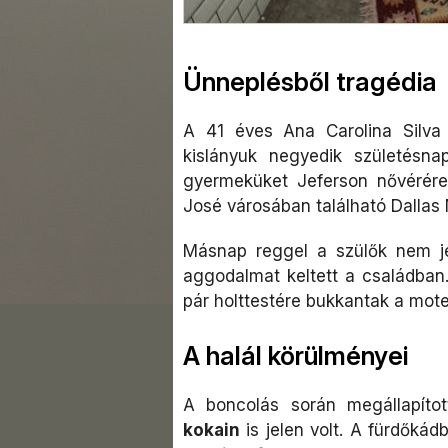
Ünneplésből tragédia
A 41 éves Ana Carolina Silva
kislányuk negyedik születésn
gyermeküket Jeferson nővérére
José városában található Dallas
Másnap reggel a szülők nem j
aggodalmat keltett a családban.
pár holttestére bukkantak a mote
A halál körülményei
A boncolás során megállapíto
kokain
is jelen volt. A fürdőkád