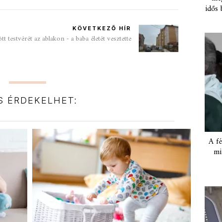
idős 
KÖVETKEZŐ HÍR
t testvérét az ablakon - a baba életét vesztette
IS ÉRDEKELHET:
A fé
mi