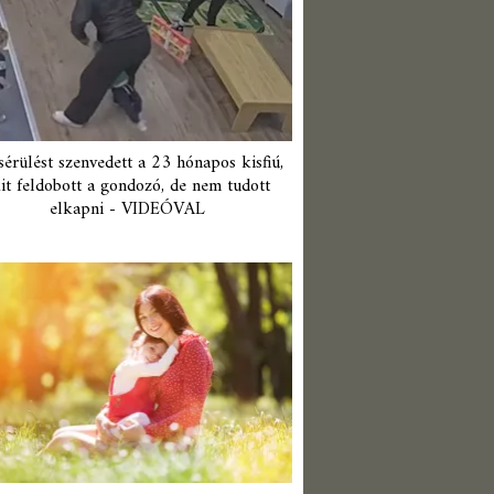
érülést szenvedett a 23 hónapos kisfiú,
it feldobott a gondozó, de nem tudott
elkapni - VIDEÓVAL