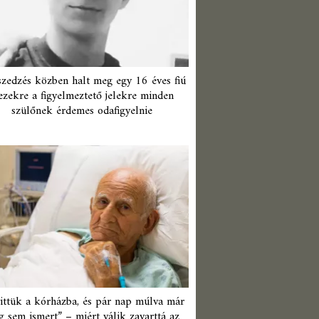
zedzés közben halt meg egy 16 éves fiú
ezekre a figyelmeztető jelekre minden
szülőnek érdemes odafigyelnie
ittük a kórházba, és pár nap múlva már
 sem ismert” – miért válik zavarttá az