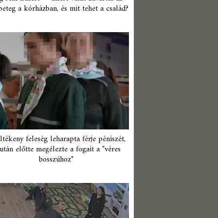
beteg a kórházban, és mit tehet a család?
ltékeny feleség leharapta férje péniszét,
után előtte megélezte a fogait a "véres
bosszúhoz"