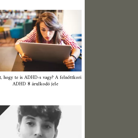
t, hogy te is ADHD-s vagy? A felnőttkori
ADHD 8 árulkodó jele