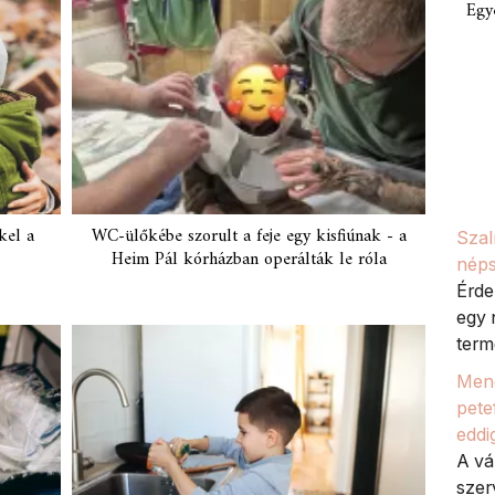
Egy
kel a
WC-ülőkébe szorult a feje egy kisfiúnak - a
Szal
Heim Pál kórházban operálták le róla
néps
Érde
egy 
termé
Meno
petef
eddi
A vá
szer