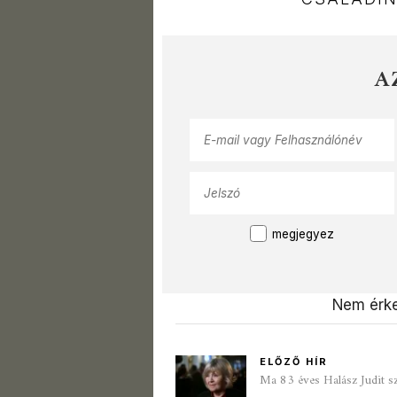
A
megjegyez
Nem érke
ELŐZŐ HÍR
Ma 83 éves Halász Judit s