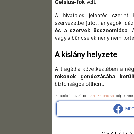
Celsius-fok
volt.
A hivatalos jelentés szerint
szervezetbe jutott anyagok idéz
és a szervek összeomlása
. 
vagyis bűncselekmény nem törté
A kislány helyzete
A tragédia következtében a négy
rokonok gondozásába kerül
biztonságos otthont.
Indexkép (illusztráció):
Arina Krasnikova
fotója a Pexel
MEG
CSALÁDI