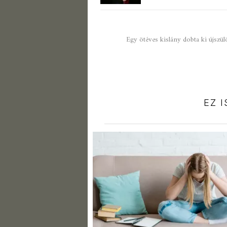
Egy ötéves kislány dobta ki újszülöt
EZ 