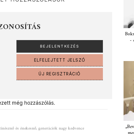
ZONOSÍTÁS
Boks
- 
ELFELEJTETT JELSZÓ
ÚJ REGISZTRÁCIÓ
zett még hozzászólás.
„Bev
zínésznő és énekesnő, generációk nagy kedvence
meg