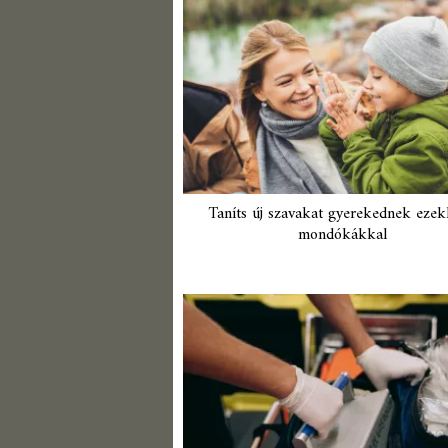
Taníts új szavakat gyerekednek ezek
mondókákkal