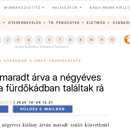
MUNKAKÖZVETÍTŐ
KALKULÁTOR
BABA-MAMA HÍRLEV
A
GYEREKNEVELÉS
TB, PÉNZÜGYEK
ÉLETMÓD
SZABAD
2
3
4
5
6
7
8
9
10
11
12
SZABADIDŐ
HÍREK, ÉRDEKESSÉGEK
 maradt árva a négyéves
 a fürdőkádban találtak rá
OLETT
|
2025-10-09 12:31
!
KÜLDÉS E-MAILBEN
 négyéves kislány árván maradt: szülei közvetlenül