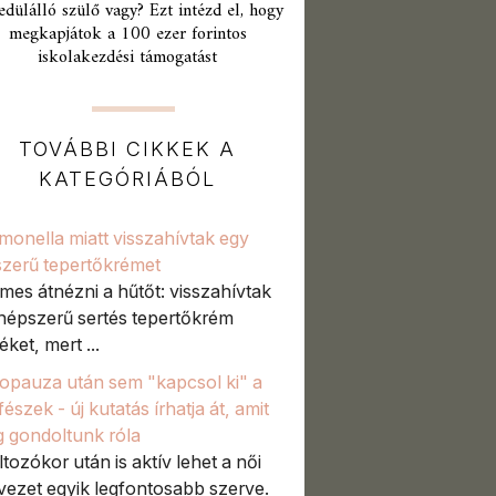
edülálló szülő vagy? Ezt intézd el, hogy
megkapjátok a 100 ezer forintos
iskolakezdési támogatást
TOVÁBBI CIKKEK A
KATEGÓRIÁBÓL
monella miatt visszahívtak egy
zerű tepertőkrémet
mes átnézni a hűtőt: visszahívtak
népszerű sertés tepertőkrém
ket, mert ...
pauza után sem "kapcsol ki" a
észek - új kutatás írhatja át, amit
g gondoltunk róla
ltozókor után is aktív lehet a női
vezet egyik legfontosabb szerve.