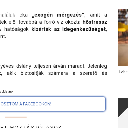
 haláluk oka
„exogén mérgezés”
, amit a
tek elő, továbbá a forró víz okozta
hőstressz
A hatóságok
kizárták az idegenkezűséget
,
nt.
éves kislány teljesen árván maradt. Jelenleg
Lehe
t
, akik biztosítják számára a szerető és
s oldaláról
OSZTOM A FACEBOOKON!
NET HOZZÁSZÓLÁSOK