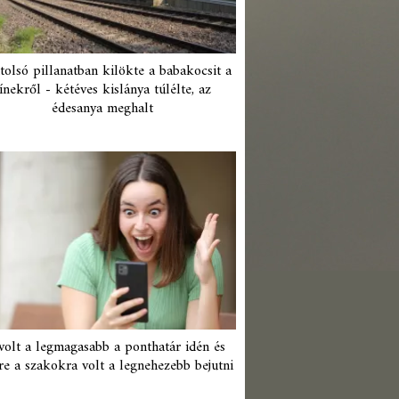
tolsó pillanatban kilökte a babakocsit a
ínekről - kétéves kislánya túlélte, az
édesanya meghalt
 volt a legmagasabb a ponthatár idén és
re a szakokra volt a legnehezebb bejutni