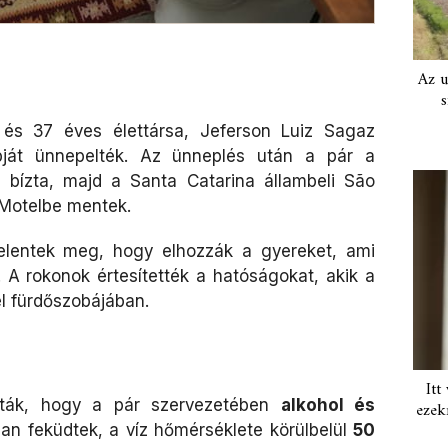
Az u
s
 és 37 éves élettársa, Jeferson Luiz Sagaz
apját ünnepelték. Az ünneplés után a pár a
 bízta, majd a Santa Catarina állambeli São
 Motelbe mentek.
elentek meg, hogy elhozzák a gyereket, ami
 A rokonok értesítették a hatóságokat, akik a
l fürdőszobájában.
Itt
tták, hogy a pár szervezetében
alkohol és
ezek
ban feküdtek, a víz hőmérséklete körülbelül
50