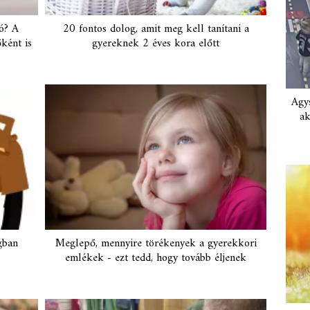
ió? A
20 fontos dolog, amit meg kell tanítani a
ként is
gyereknek 2 éves kora előtt
Agys
ak
gban
Meglepő, mennyire törékenyek a gyerekkori
emlékek - ezt tedd, hogy tovább éljenek