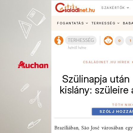
SZAKÉRTŐK
FOGANTATÁS
TERHESSÉG
BAB
0
1
CSALÁDINET.HU HÍREK
Szülinapja után
kislány: szüleire
TÓTH NIK
SZÓLJ HOZZÁ
Brazíliában, São José városában egy