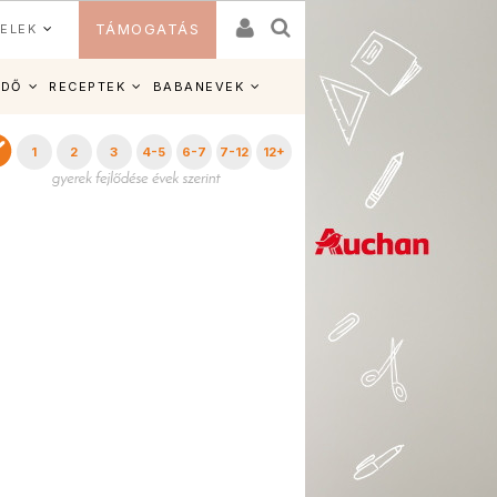
ELEK
TÁMOGATÁS
IDŐ
RECEPTEK
BABANEVEK
1
2
3
4-5
6-7
7-12
12+