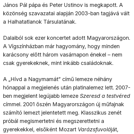
János Pál pápa és Peter Ustinov is megkapott. A
közönség szavazatai alapján 2003-ban tagjává vált
a Halhatatlanok Társulatának.
Dalaiból sok ezer koncertet adott Magyarországon.
A Vígszínházban már hagyomány, hogy minden
karácsony előtt három vasárnapon énekel – nem
csak gyerekeknek, mint inkább családoknak.
A „Hívd a Nagymamát” című lemeze néhány
hónappal a megjelenés után platinalemez lett. 2007-
ben megjelent legújabb lemeze
Szeresd a testvéred
címmel. 2001 őszén Magyarországon új műfajnak
számító lemezt jelentetett meg. Klasszikus zenét
próbál megismertetni és megszerettetni a
gyerekekkel, elsőként Mozart
Varázsfuvolá
ját,