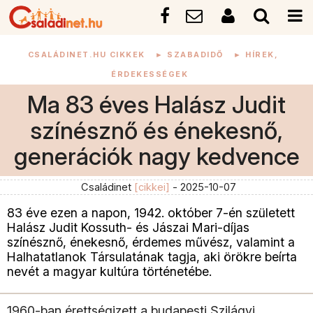
CSALÁDINET.HU CIKKEK
►
SZABADIDŐ
►
HÍREK,
ÉRDEKESSÉGEK
Ma 83 éves Halász Judit
színésznő és énekesnő,
generációk nagy kedvence
Családinet
[cikkei]
- 2025-10-07
83 éve ezen a napon, 1942. október 7-én született
Halász Judit Kossuth- és Jászai Mari-díjas
színésznő, énekesnő, érdemes művész, valamint a
Halhatatlanok Társulatának tagja, aki örökre beírta
nevét a magyar kultúra történetébe.
1960-ban érettségizett a budapesti Szilágyi