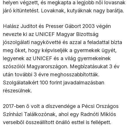
helyen végzett, és megkapta a legjobb női lovasnak
járó kitüntetést. Lovaknak, kutyáknak nagy barátja.
Halász Juditot és Presser Gábort 2003 végén
nevezte ki az UNICEF Magyar Bizottság
jószolgálati nagykövetté és azzal a feladattal bízta
meg őket, hogy képviseljék a gyermekek ügyét,
legyenek az UNICEF és a világ gyermekeinek
szószólói Magyarországon. Megbízatásukat 3 év
után további 3 évre meghosszabbították.
Szolgálataikért 100 forint javadalmazásban
részesülnek.
2017-ben ő volt a díszvendége a Pécsi Országos
Színházi Találkozónak, ahol egy Radnóti Miklós
verseiből összeállított önálló esttel is fellépett.