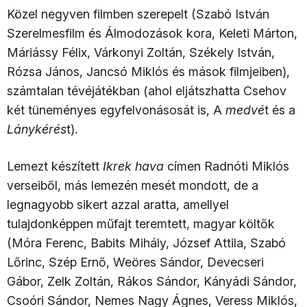
Közel negyven filmben szerepelt (Szabó István
Szerelmesfilm és Álmodozások kora, Keleti Márton,
Máriássy Félix, Várkonyi Zoltán, Székely István,
Rózsa János, Jancsó Miklós és mások filmjeiben),
számtalan tévéjátékban (ahol eljátszhatta Csehov
két tüneményes egyfelvonásosát is, A
medvé
t és a
Lánykérés
t).
Lemezt készített
Ikrek hava
címen Radnóti Miklós
verseiből, más lemezén mesét mondott, de a
legnagyobb sikert azzal aratta, amellyel
tulajdonképpen műfajt teremtett, magyar költők
(Móra Ferenc, Babits Mihály, József Attila, Szabó
Lőrinc, Szép Ernő, Weöres Sándor, Devecseri
Gábor, Zelk Zoltán, Rákos Sándor, Kányádi Sándor,
Csoóri Sándor, Nemes Nagy Ágnes, Veress Miklós,