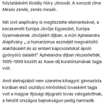
folytatásként Kodály
Háry János
át. A sorozat címe
Mesés zenék, zenés mesék
.
Két civil alapítvány is megtisztelte elismerésével, a
kecskeméti Európa Jövője Egyesület, Európa
Gyermekeinek Jövőjéért díjban, a móri Aphelandra
Alapítvány „..a humanizmus eszméjét megvalósító
alakításaiért és az emberi kapcsolatokat ápoló
gyönyörű dalaiért” Aphelandra díjban részesítették.
1995–1999 között az Aase-díj kuratóriumának tagja
volt.
Amit életrajzából nem szeretne kihagyni: gimnazista
korában első osztályú minősítésű lovasként tagja
volt a magyar ifjúsági díjugrató lovas válogatottnak,
a felnőtt országos bajnokságon pedig harmadik