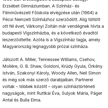
Erzsébet Gimnáziumban. A Színház- és
Filmművészeti Főiskola elvégzése után (1964) a
Pécsi Nemzeti Színházhoz szerződött. Alig töltött
ott fél évet, Várkonyi Zoltán már vendégnek hívta a
budapesti Vígszínházba, és a következő évadtól
leszerződtette. Azóta is a Vígszínház tagja, amely
Magyarország legnagyobb prózai színháza.
Játszott A. Miller, Tennessee Williams, Csehov,
Molière, G. B. Shaw, Goldoni, Krúdy Gyula, Örkény
István, Szakonyi Károly, Woody Allen, Neil Simon
és még sok más szerző darabjaiban. Partnerei
voltak – többek között – olyan színháztörténeti
nagyságok, mint Ruttkai Éva, Sulyok Mária, Páger
Antal és Bulla Elma.