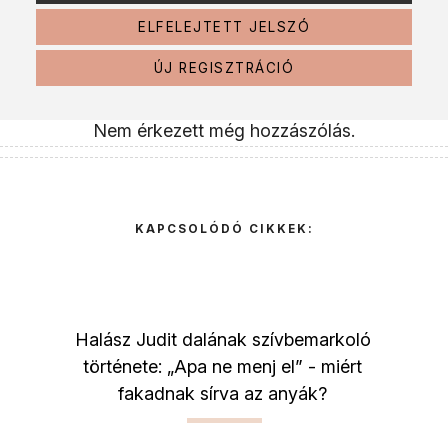
ELFELEJTETT JELSZÓ
ÚJ REGISZTRÁCIÓ
Nem érkezett még hozzászólás.
KAPCSOLÓDÓ CIKKEK:
Halász Judit dalának szívbemarkoló
története: „Apa ne menj el” - miért
fakadnak sírva az anyák?