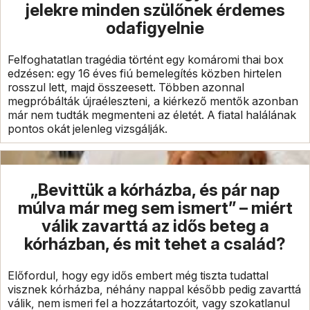
jelekre minden szülőnek érdemes
odafigyelnie
Felfoghatatlan tragédia történt egy komáromi thai box
edzésen: egy 16 éves fiú bemelegítés közben hirtelen
rosszul lett, majd összeesett. Többen azonnal
megpróbálták újraéleszteni, a kiérkező mentők azonban
már nem tudták megmenteni az életét. A fiatal halálának
pontos okát jelenleg vizsgálják.
„Bevittük a kórházba, és pár nap
múlva már meg sem ismert” – miért
válik zavarttá az idős beteg a
kórházban, és mit tehet a család?
Előfordul, hogy egy idős embert még tiszta tudattal
visznek kórházba, néhány nappal később pedig zavarttá
válik, nem ismeri fel a hozzátartozóit, vagy szokatlanul