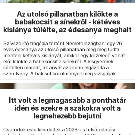
Az utolsó pillanatban kilökte a
babakocsit a sínekről - kétéves
kislánya túlélte, az édesanya meghalt
Szívszorító tragédia történt Németországban: egy 26
éves édesanya az utolsó pillanatban még meg tudta
menteni kétéves kislányát, amikor egy közeledő vonat
elől lelökte a babakocsit a sínekről. A kisgyermek
sértetlen maradt, az anyát azonban elgázolta a
szerelvény. A baleset körülményeit még vizsgálják.
Itt volt a legmagasabb a ponthatár
idén és ezekre a szakokra volt a
legnehezebb bejutni
Csütörtök este kihirdették a 2026-os felsőoktatási