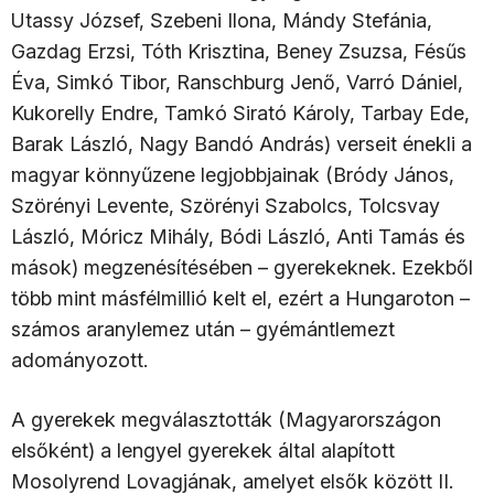
Utassy József, Szebeni Ilona, Mándy Stefánia,
Gazdag Erzsi, Tóth Krisztina, Beney Zsuzsa, Fésűs
Éva, Simkó Tibor, Ranschburg Jenő, Varró Dániel,
Kukorelly Endre, Tamkó Sirató Károly, Tarbay Ede,
Barak László, Nagy Bandó András) verseit énekli a
magyar könnyűzene legjobbjainak (Bródy János,
Szörényi Levente, Szörényi Szabolcs, Tolcsvay
László, Móricz Mihály, Bódi László, Anti Tamás és
mások) megzenésítésében – gyerekeknek. Ezekből
több mint másfélmillió kelt el, ezért a Hungaroton –
számos aranylemez után – gyémántlemezt
adományozott.
A gyerekek megválasztották (Magyarországon
elsőként) a lengyel gyerekek által alapított
Mosolyrend Lovagjának, amelyet elsők között II.