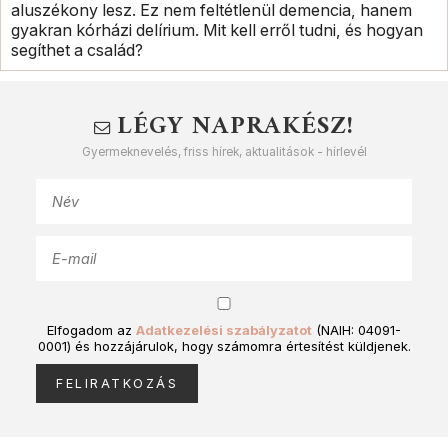
aluszékony lesz. Ez nem feltétlenül demencia, hanem
gyakran kórházi delírium. Mit kell erről tudni, és hogyan
segíthet a család?
LÉGY NAPRAKÉSZ!
Gyermeknevelés, friss hírek, aktualitások - hírlevél
Elfogadom az
Adatkezelési szabályzatot
(NAIH: 04091-
0001) és hozzájárulok, hogy számomra értesítést küldjenek.