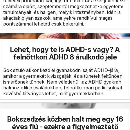
felvételi ponthatárokat, így több mint 140 ezer jelentkező
számára eldőlt, szeptembertől megkezdheti-e egyetemi
tanulmányait, és ha igen, melyik intézményben. Idén is
akadtak olyan szakok, amelyekre rendkívül magas
pontszámmal lehetett csak bekerülni.
Lehet, hogy te is ADHD-s vagy? A
felnőttkori ADHD 8 árulkodó jele
Sok szülő akkor kezd el gyanakodni saját ADHD-jára,
amikor a gyermekét kivizsgálják, és a tünetek feltűnően
ismerősnek tűnnek. Nem véletlenül: az ADHD gyakran
halmozódik a családokban, felnőttkorban pedig sokkal
kevésbé látványos lehet, mint gyermekkorban.
Bokszedzés közben halt meg egy 16
éves fiú - ezekre a figyelmeztető