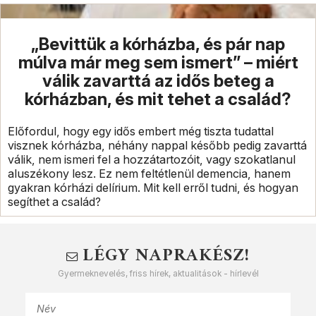
„Bevittük a kórházba, és pár nap
múlva már meg sem ismert” – miért
válik zavarttá az idős beteg a
kórházban, és mit tehet a család?
Előfordul, hogy egy idős embert még tiszta tudattal
visznek kórházba, néhány nappal később pedig zavarttá
válik, nem ismeri fel a hozzátartozóit, vagy szokatlanul
aluszékony lesz. Ez nem feltétlenül demencia, hanem
gyakran kórházi delírium. Mit kell erről tudni, és hogyan
segíthet a család?
LÉGY NAPRAKÉSZ!
Gyermeknevelés, friss hírek, aktualitások - hírlevél