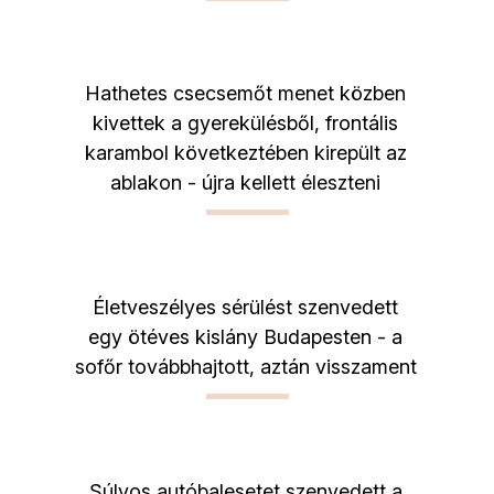
Hathetes csecsemőt menet közben
kivettek a gyerekülésből, frontális
karambol következtében kirepült az
ablakon - újra kellett éleszteni
Életveszélyes sérülést szenvedett
egy ötéves kislány Budapesten - a
sofőr továbbhajtott, aztán visszament
Súlyos autóbalesetet szenvedett a