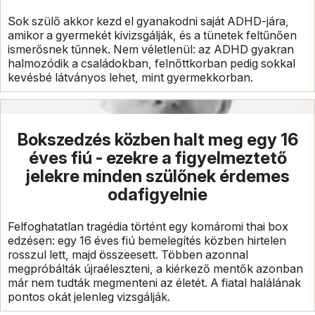
Sok szülő akkor kezd el gyanakodni saját ADHD-jára,
amikor a gyermekét kivizsgálják, és a tünetek feltűnően
ismerősnek tűnnek. Nem véletlenül: az ADHD gyakran
halmozódik a családokban, felnőttkorban pedig sokkal
kevésbé látványos lehet, mint gyermekkorban.
Bokszedzés közben halt meg egy 16
éves fiú - ezekre a figyelmeztető
jelekre minden szülőnek érdemes
odafigyelnie
Felfoghatatlan tragédia történt egy komáromi thai box
edzésen: egy 16 éves fiú bemelegítés közben hirtelen
rosszul lett, majd összeesett. Többen azonnal
megpróbálták újraéleszteni, a kiérkező mentők azonban
már nem tudták megmenteni az életét. A fiatal halálának
pontos okát jelenleg vizsgálják.