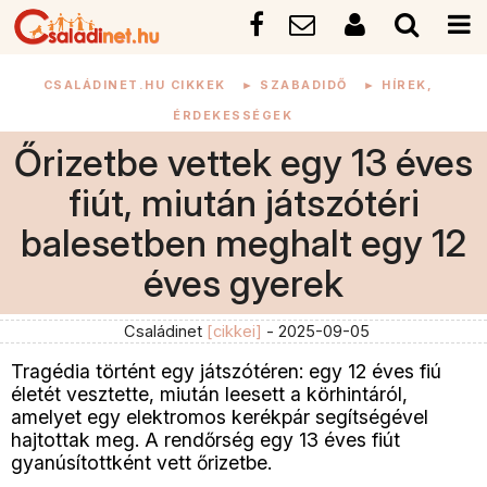
CSALÁDINET.HU CIKKEK
►
SZABADIDŐ
►
HÍREK,
ÉRDEKESSÉGEK
Őrizetbe vettek egy 13 éves
fiút, miután játszótéri
balesetben meghalt egy 12
éves gyerek
Családinet
[cikkei]
- 2025-09-05
Tragédia történt egy játszótéren: egy 12 éves fiú
életét vesztette, miután leesett a körhintáról,
amelyet egy elektromos kerékpár segítségével
hajtottak meg. A rendőrség egy 13 éves fiút
gyanúsítottként vett őrizetbe.