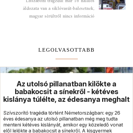
Lisszaboni tragédia: már 16 halálos
áldozata van a siklóvasút-balesetnek,
magyar sérültről nincs információ
LEGOLVASOTTABB
Az utolsó pillanatban kilökte a
babakocsit a sínekről - kétéves
kislánya túlélte, az édesanya meghalt
Szívszorító tragédia történt Németországban: egy 26
éves édesanya az utolsó pillanatban még meg tudta
menteni kétéves kislányát, amikor egy közeledő vonat
elől lelökte a babakocsit a sínekről. A kisgyermek