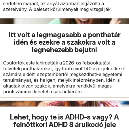
sértetlen maradt, az anyát azonban elgázolta a
szerelvény. A baleset körülményeit még vizsgálják.
Itt volt a legmagasabb a ponthatár
idén és ezekre a szakokra volt a
legnehezebb bejutni
Csütörtök este kihirdették a 2026-os felsőoktatási
felvételi ponthatárokat, így több mint 140 ezer jelentkező
számára eldőlt, szeptembertől megkezdheti-e egyetemi
tanulmányait, és ha igen, melyik intézményben. Idén is
akadtak olyan szakok, amelyekre rendkívül magas
pontszámmal lehetett csak bekerülni.
Lehet, hogy te is ADHD-s vagy? A
felnőttkori ADHD 8 árulkodó jele