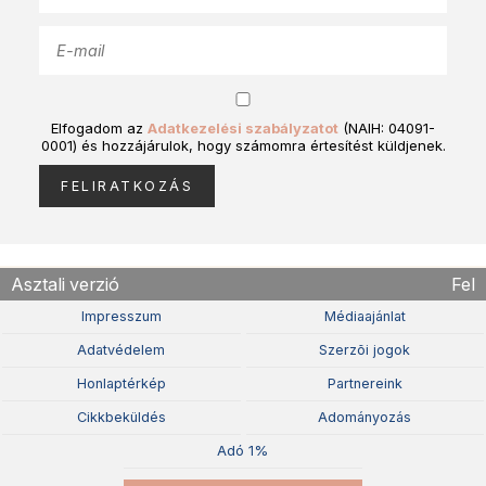
Elfogadom az
Adatkezelési szabályzatot
(NAIH: 04091-
0001) és hozzájárulok, hogy számomra értesítést küldjenek.
Asztali verzió
Fel
Impresszum
Médiaajánlat
Adatvédelem
Szerzõi jogok
Honlaptérkép
Partnereink
Cikkbeküldés
Adományozás
Adó 1%