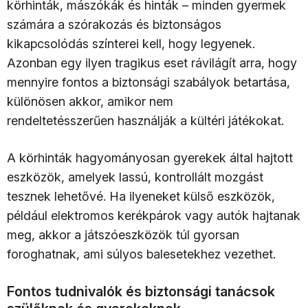
körhinták, mászókák és hinták – minden gyermek
számára a szórakozás és biztonságos
kikapcsolódás színterei kell, hogy legyenek.
Azonban egy ilyen tragikus eset rávilágít arra, hogy
mennyire fontos a biztonsági szabályok betartása,
különösen akkor, amikor nem
rendeltetésszerűen használják a kültéri játékokat.
A körhinták hagyományosan gyerekek által hajtott
eszközök, amelyek lassú, kontrollált mozgást
tesznek lehetővé. Ha ilyeneket külső eszközök,
például elektromos kerékpárok vagy autók hajtanak
meg, akkor a játszóeszközök túl gyorsan
foroghatnak, ami súlyos balesetekhez vezethet.
Fontos tudnivalók és biztonsági tanácsok