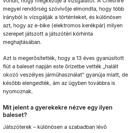
vonult, hogy megkezdje a vizsgálatot. A Cheshire
megyei rendőrség szóvivője elmondta, hogy több
irányból is vizsgálják a történteket, és különösen
azt, hogy az e-bike (elektromos kerékpár) milyen
szerepet játszott a játszótéri körhinta
meghajtásában.
Azt is megerősítették, hogy a 13 éves gyanúsított
fiút a baleset napján este őrizetbe vették „halált
okozó veszélyes járműhasználat” gyanúja miatt, de
később elengedték, ám az ügyben továbbra is
nyomoznak.
Mit jelent a gyerekekre nézve egy ilyen
baleset?
Játszóterek – különösen a szabadban lévő