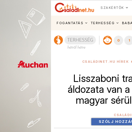
SZAKÉRTŐK
FOGANTATÁS
TERHESSÉG
BAB
0
1
CSALÁDINET.HU HÍREK
Lisszaboni tr
áldozata van a
magyar sérül
CSALÁDI
SZÓLJ HOZZÁ