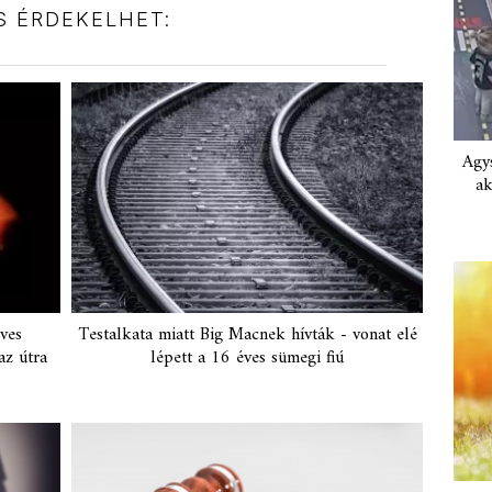
IS ÉRDEKELHET:
Agys
ak
ves
Testalkata miatt Big Macnek hívták - vonat elé
az útra
lépett a 16 éves sümegi fiú