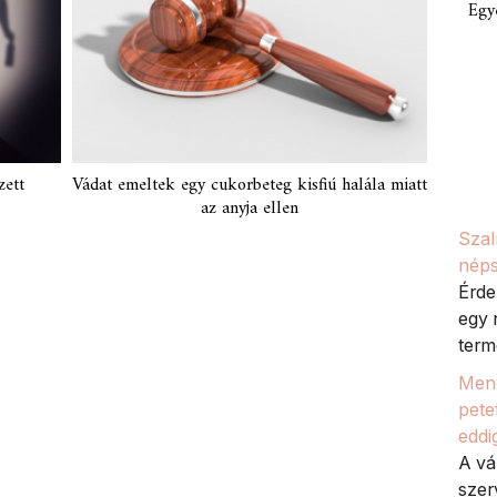
Egy
zett
Vádat emeltek egy cukorbeteg kisfiú halála miatt
az anyja ellen
Szal
néps
Érde
egy 
termé
Meno
petef
eddi
A vá
szer