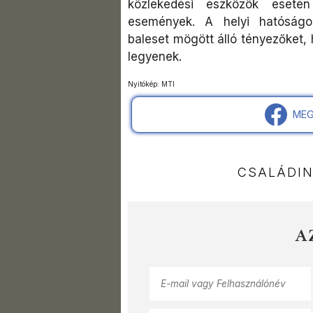
közlekedési eszközök esetén
események. A helyi hatóságok
baleset mögött álló tényezőket,
legyenek.
Nyitókép: MTI
MEG
CSALÁDI
A