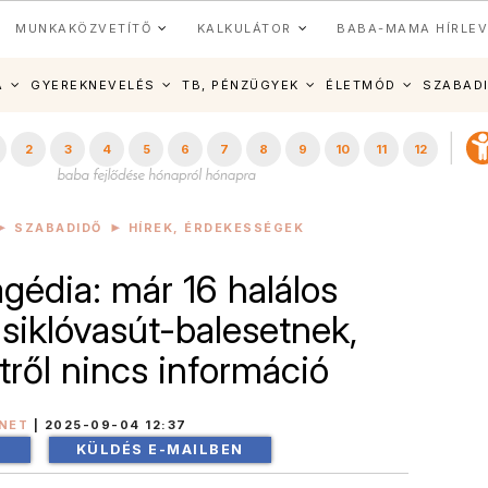
MUNKAKÖZVETÍTŐ
KALKULÁTOR
BABA-MAMA HÍRLEV
A
GYEREKNEVELÉS
TB, PÉNZÜGYEK
ÉLETMÓD
SZABAD
2
3
4
5
6
7
8
9
10
11
12
SZABADIDŐ
HÍREK, ÉRDEKESSÉGEK
agédia: már 16 halálos
 siklóvasút-balesetnek,
tről nincs információ
NET
|
2025-09-04 12:37
!
KÜLDÉS E-MAILBEN