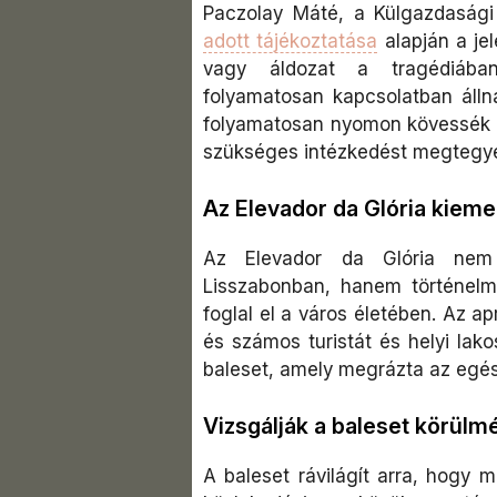
Paczolay Máté, a Külgazdasági
adott tájékoztatása
alapján a jel
vagy áldozat a tragédiába
folyamatosan kapcsolatban álln
folyamatosan nyomon kövessék 
szükséges intézkedést megtegy
Az Elevador da Glória kiemel
Az Elevador da Glória nem
Lisszabonban, hanem történelmi 
foglal el a város életében. Az 
és számos turistát és helyi lako
baleset, amely megrázta az egés
Vizsgálják a baleset körülm
A baleset rávilágít arra, hogy 