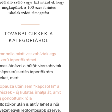
edülálló szülő vagy? Ezt intézd el, hogy
megkapjátok a 100 ezer forintos
iskolakezdési támogatást
TOVÁBBI CIKKEK A
KATEGÓRIÁBÓL
monella miatt visszahívtak egy
zerű tepertőkrémet
mes átnézni a hűtőt: visszahívtak
népszerű sertés tepertőkrém
ket, mert ...
pauza után sem "kapcsol ki" a
észek - új kutatás írhatja át, amit
g gondoltunk róla
ltozókor után is aktív lehet a női
vezet egyik legfontosabb szerve.