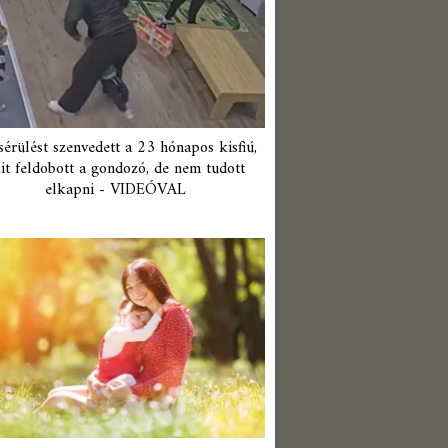
érülést szenvedett a 23 hónapos kisfiú,
it feldobott a gondozó, de nem tudott
elkapni - VIDEÓVAL