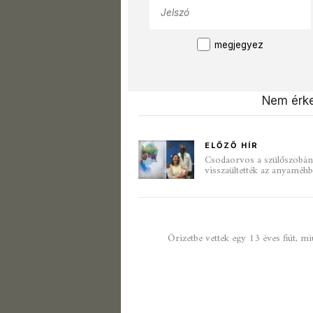
megjegyez
Nem érke
ELŐZŐ HÍR
Csodaorvos a szülőszobán:
visszaültették az anyaméh
Őrizetbe vettek egy 13 éves fiút, mi