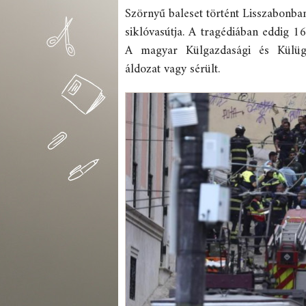
Szörnyű baleset történt Lisszabonban
siklóvasútja. A tragédiában eddig 16
A magyar Külgazdasági és Külügy
áldozat vagy sérült.