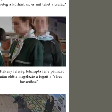
beteg a kórházban, és mit tehet a család?
ltékeny feleség leharapta férje péniszét,
után előtte megélezte a fogait a "véres
bosszúhoz"