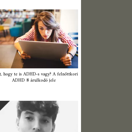
t, hogy te is ADHD-s vagy? A felnőttkori
ADHD 8 árulkodó jele