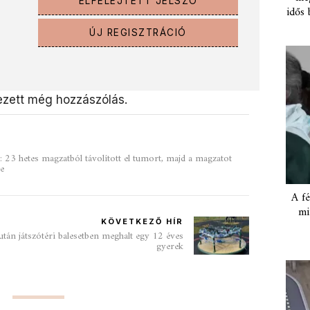
ELFELEJTETT JELSZÓ
idős 
ÚJ REGISZTRÁCIÓ
zett még hozzászólás.
 23 hetes magzatból távolított el tumort, majd a magzatot
be
A fé
mi
KÖVETKEZŐ HÍR
után játszótéri balesetben meghalt egy 12 éves
gyerek