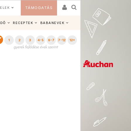
ELEK
TÁMOGATÁS
IDŐ
RECEPTEK
BABANEVEK
1
2
3
4-5
6-7
7-12
12+