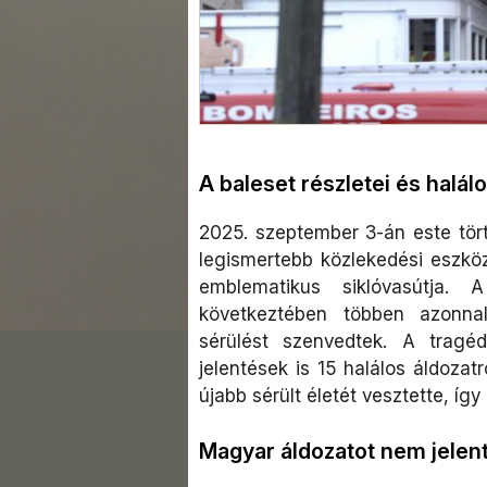
A baleset részletei és halál
2025. szeptember 3-án este tört
legismertebb közlekedési eszköz
emblematikus siklóvasútja. 
következtében többen azonnal
sérülést szenvedtek. A tragé
jelentések is 15 halálos áldozat
újabb sérült életét vesztette, íg
Magyar áldozatot nem jelen