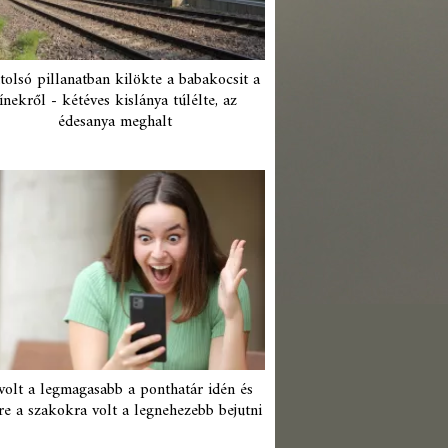
tolsó pillanatban kilökte a babakocsit a
ínekről - kétéves kislánya túlélte, az
édesanya meghalt
 volt a legmagasabb a ponthatár idén és
re a szakokra volt a legnehezebb bejutni