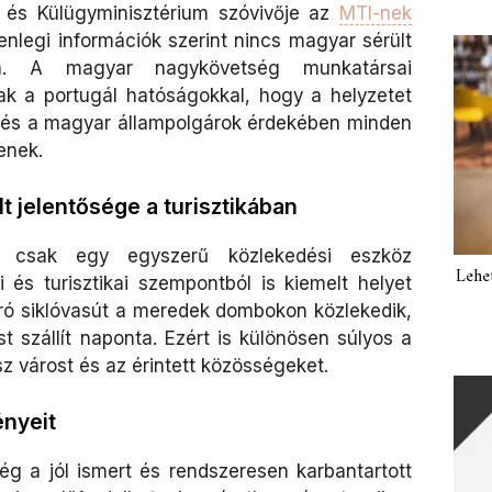
 és Külügyminisztérium szóvivője az
MTI-nek
enlegi információk szerint nincs magyar sérült
n. A magyar nagykövetség munkatársai
ak a portugál hatóságokkal, hogy a helyzetet
és a magyar állampolgárok érdekében minden
enek.
t jelentősége a turisztikában
 csak egy egyszerű közlekedési eszköz
Lehe
és turisztikai szempontból is kiemelt helyet
apró siklóvasút a meredek dombokon közlekedik,
st szállít naponta. Ezért is különösen súlyos a
z várost és az érintett közösségeket.
ényeit
még a jól ismert és rendszeresen karbantartott