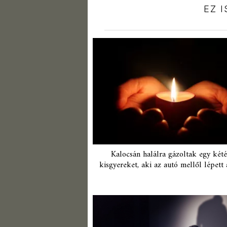
EZ 
Kalocsán halálra gázoltak egy kété
kisgyereket, aki az autó mellől lépett 