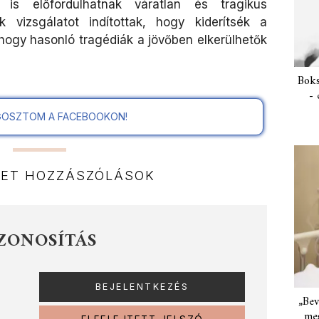
 is előfordulhatnak váratlan és tragikus
 vizsgálatot indítottak, hogy kiderítsék a
 hogy hasonló tragédiák a jövőben elkerülhetők
Boks
- 
OSZTOM A FACEBOOKON!
NET HOZZÁSZÓLÁSOK
ZONOSÍTÁS
„Bev
meg