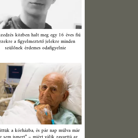
zedzés közben halt meg egy 16 éves fiú
ezekre a figyelmeztető jelekre minden
szülőnek érdemes odafigyelnie
ittük a kórházba, és pár nap múlva már
 sem ismert” – miért válik zavarttá az