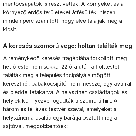
mentőcsapatok is részt vettek. A környéket és a
környező erdős területeket átfésülték, hiszen
minden perc számított, hogy élve találják meg a
kicsit.
A keresés szomorú vége: holtan találták meg
A reménykedő keresés tragédiába torkollott: még
hétfő este, nem sokkal 22 óra után a holttestet
találták meg a település focipályája mögötti
keresztnél, babakocsijától nem messze, egy avarral
és pléddel letakarva. A helyszínen családtagok és
helyiek könnyezve fogadták a szomorú hírt. A
három és fél éves testvér szavai, amelyeket a
helyszínen a család egy barátja osztott meg a
sajtóval, megdöbbentőek: