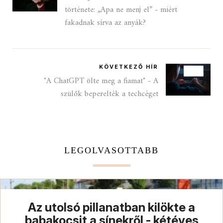
története: „Apa ne menj el” - miért
fakadnak sírva az anyák?
KÖVETKEZŐ HÍR
"A ChatGPT ölte meg a fiamat" - A
szülők beperelték a techcéget
LEGOLVASOTTABB
Az utolsó pillanatban kilökte a
babakocsit a sínekről - kétéves