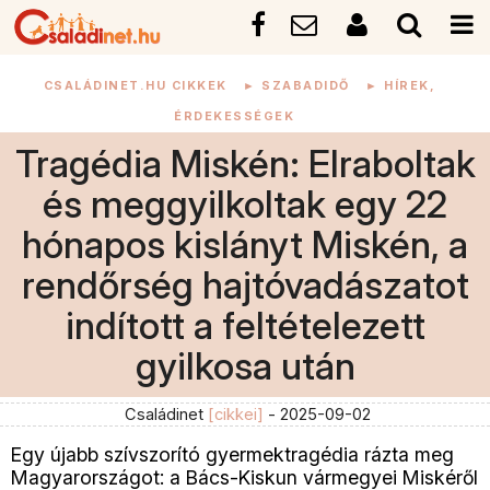
CSALÁDINET.HU CIKKEK
►
SZABADIDŐ
►
HÍREK,
ÉRDEKESSÉGEK
Tragédia Miskén: Elraboltak
és meggyilkoltak egy 22
hónapos kislányt Miskén, a
rendőrség hajtóvadászatot
indított a feltételezett
gyilkosa után
Családinet
[cikkei]
- 2025-09-02
Egy újabb szívszorító gyermektragédia rázta meg
Magyarországot: a Bács-Kiskun vármegyei Miskéről