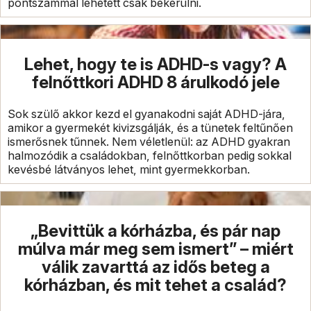
pontszámmal lehetett csak bekerülni.
Lehet, hogy te is ADHD-s vagy? A
felnőttkori ADHD 8 árulkodó jele
Sok szülő akkor kezd el gyanakodni saját ADHD-jára,
amikor a gyermekét kivizsgálják, és a tünetek feltűnően
ismerősnek tűnnek. Nem véletlenül: az ADHD gyakran
halmozódik a családokban, felnőttkorban pedig sokkal
kevésbé látványos lehet, mint gyermekkorban.
„Bevittük a kórházba, és pár nap
múlva már meg sem ismert” – miért
válik zavarttá az idős beteg a
kórházban, és mit tehet a család?