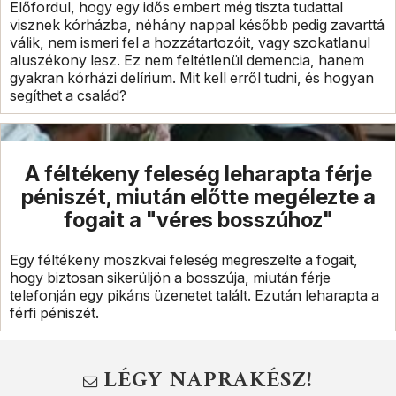
Előfordul, hogy egy idős embert még tiszta tudattal
visznek kórházba, néhány nappal később pedig zavarttá
válik, nem ismeri fel a hozzátartozóit, vagy szokatlanul
aluszékony lesz. Ez nem feltétlenül demencia, hanem
gyakran kórházi delírium. Mit kell erről tudni, és hogyan
segíthet a család?
A féltékeny feleség leharapta férje
péniszét, miután előtte megélezte a
fogait a "véres bosszúhoz"
Egy féltékeny moszkvai feleség megreszelte a fogait,
hogy biztosan sikerüljön a bosszúja, miután férje
telefonján egy pikáns üzenetet talált. Ezután leharapta a
férfi péniszét.
LÉGY NAPRAKÉSZ!