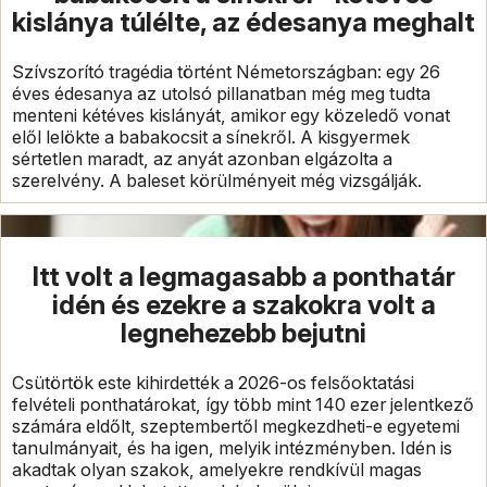
kislánya túlélte, az édesanya meghalt
Szívszorító tragédia történt Németországban: egy 26
éves édesanya az utolsó pillanatban még meg tudta
menteni kétéves kislányát, amikor egy közeledő vonat
elől lelökte a babakocsit a sínekről. A kisgyermek
sértetlen maradt, az anyát azonban elgázolta a
szerelvény. A baleset körülményeit még vizsgálják.
Itt volt a legmagasabb a ponthatár
idén és ezekre a szakokra volt a
legnehezebb bejutni
Csütörtök este kihirdették a 2026-os felsőoktatási
felvételi ponthatárokat, így több mint 140 ezer jelentkező
számára eldőlt, szeptembertől megkezdheti-e egyetemi
tanulmányait, és ha igen, melyik intézményben. Idén is
akadtak olyan szakok, amelyekre rendkívül magas