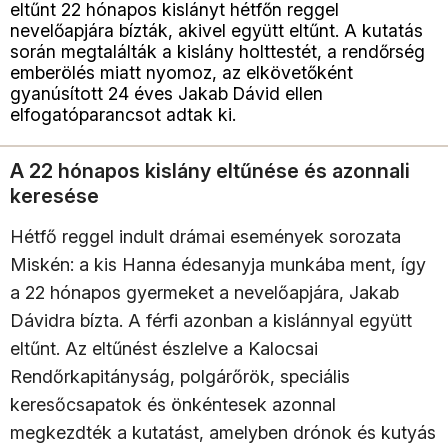
eltűnt 22 hónapos kislányt hétfőn reggel
nevelőapjára bízták, akivel együtt eltűnt. A kutatás
során megtalálták a kislány holttestét, a rendőrség
emberölés miatt nyomoz, az elkövetőként
gyanúsított 24 éves Jakab Dávid ellen
elfogatóparancsot adtak ki.
A 22 hónapos kislány eltűnése és azonnali
keresése
Hétfő reggel indult drámai események sorozata
Miskén: a kis Hanna édesanyja munkába ment, így
a 22 hónapos gyermeket a nevelőapjára, Jakab
Dávidra bízta. A férfi azonban a kislánnyal együtt
eltűnt. Az eltűnést észlelve a Kalocsai
Rendőrkapitányság, polgárőrök, speciális
keresőcsapatok és önkéntesek azonnal
megkezdték a kutatást, amelyben drónok és kutyás