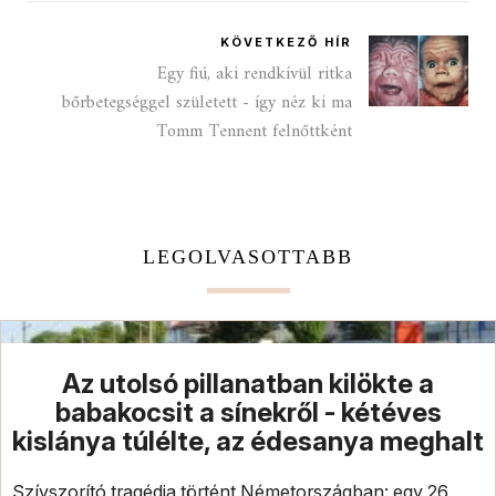
KÖVETKEZŐ HÍR
Egy fiú, aki rendkívül ritka
bőrbetegséggel született - így néz ki ma
Tomm Tennent felnőttként
LEGOLVASOTTABB
Az utolsó pillanatban kilökte a
babakocsit a sínekről - kétéves
kislánya túlélte, az édesanya meghalt
Szívszorító tragédia történt Németországban: egy 26