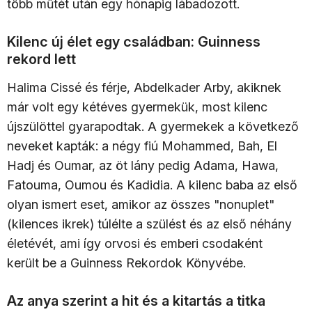
több műtét után egy hónapig lábadozott.
Kilenc új élet egy családban: Guinness
rekord lett
Halima Cissé és férje, Abdelkader Arby, akiknek
már volt egy kétéves gyermekük, most kilenc
újszülöttel gyarapodtak. A gyermekek a következő
neveket kapták: a négy fiú Mohammed, Bah, El
Hadj és Oumar, az öt lány pedig Adama, Hawa,
Fatouma, Oumou és Kadidia. A kilenc baba az első
olyan ismert eset, amikor az összes "nonuplet"
(kilences ikrek) túlélte a szülést és az első néhány
életévét, ami így orvosi és emberi csodaként
került be a Guinness Rekordok Könyvébe.
Az anya szerint a hit és a kitartás a titka