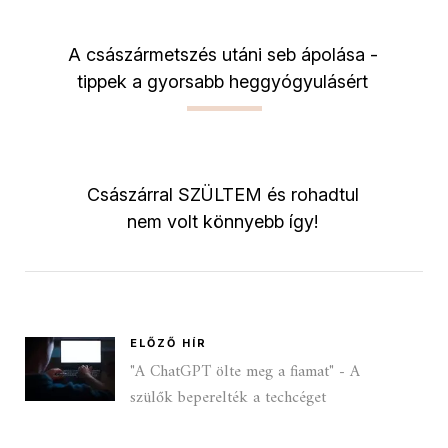
A császármetszés utáni seb ápolása -
tippek a gyorsabb heggyógyulásért
Császárral SZÜLTEM és rohadtul
nem volt könnyebb így!
ELŐZŐ HÍR
"A ChatGPT ölte meg a fiamat" - A
szülők beperelték a techcéget