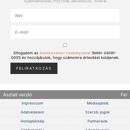
Gyermeknevelés, friss hírek, aktualitások - hírlevél
Elfogadom az
Adatkezelési szabályzatot
(NAIH: 04091-
0001) és hozzájárulok, hogy számomra értesítést küldjenek.
Asztali verzió
Fel
Impresszum
Médiaajánlat
Adatvédelem
Szerzõi jogok
Honlaptérkép
Partnereink