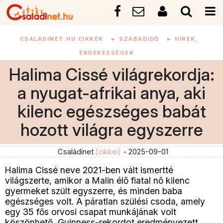
CSALÁDINET.HU CIKKEK
►
SZABADIDŐ
►
HÍREK,
ÉRDEKESSÉGEK
Halima Cissé világrekordja:
a nyugat-afrikai anya, aki
kilenc egészséges babát
hozott világra egyszerre
Családinet
[cikkei]
- 2025-09-01
Halima Cissé neve 2021-ben vált ismertté
világszerte, amikor a Malin élő fiatal nő kilenc
gyermeket szült egyszerre, és minden baba
egészséges volt. A páratlan szülési csoda, amely
egy 35 fős orvosi csapat munkájának volt
köszönhető, Guinness-rekordot eredményezett.