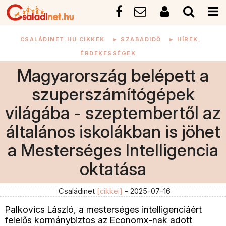
CSALÁDINET.HU CIKKEK
►
SZABADIDŐ
►
HÍREK,
ÉRDEKESSÉGEK
Magyarország belépett a
szuperszámítógépek
világába - szeptembertől az
általános iskolákban is jöhet
a Mesterséges Intelligencia
oktatása
Családinet
[cikkei]
- 2025-07-16
Palkovics László, a mesterséges intelligenciáért
felelős kormánybiztos az Economx-nak adott