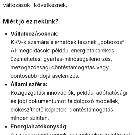
változások" következnek.
Miért jó ez nekünk?
Vállalkozásoknak:
KKV-k számára elérhetőek lesznek „dobozos”
AI-megoldások: például energiatakarékos
üzemeltetés, gyártás-minőségellenőrzés,
mezőgazdasági döntéstámogatás vagy
pontosabb időjáráselemzés.
Állami szféra:
Közigazgatási innovációk, például adóhatósági
és jogi dokumentumot feldolgozó modellek,
előkészíthető képletek, döntéstámogatás
minden szinten.
Energiahatékonyság:
A szuperszámítógépek használatakor keletkezett