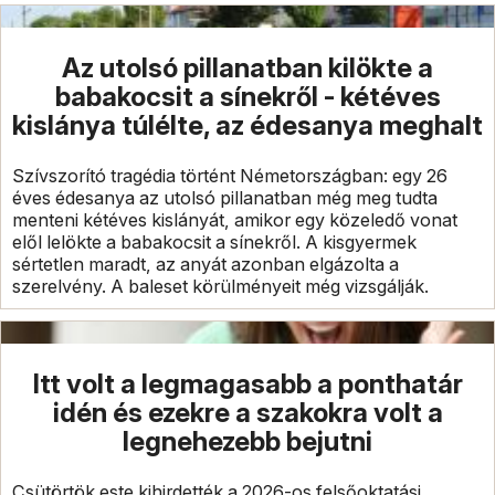
Az utolsó pillanatban kilökte a
babakocsit a sínekről - kétéves
kislánya túlélte, az édesanya meghalt
Szívszorító tragédia történt Németországban: egy 26
éves édesanya az utolsó pillanatban még meg tudta
menteni kétéves kislányát, amikor egy közeledő vonat
elől lelökte a babakocsit a sínekről. A kisgyermek
sértetlen maradt, az anyát azonban elgázolta a
szerelvény. A baleset körülményeit még vizsgálják.
Itt volt a legmagasabb a ponthatár
idén és ezekre a szakokra volt a
legnehezebb bejutni
Csütörtök este kihirdették a 2026-os felsőoktatási