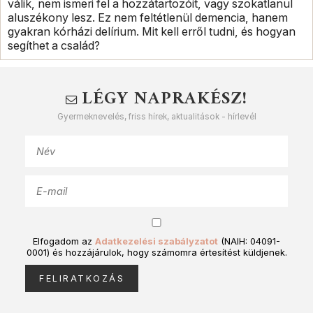
válik, nem ismeri fel a hozzátartozóit, vagy szokatlanul
aluszékony lesz. Ez nem feltétlenül demencia, hanem
gyakran kórházi delírium. Mit kell erről tudni, és hogyan
segíthet a család?
LÉGY NAPRAKÉSZ!
Gyermeknevelés, friss hírek, aktualitások - hírlevél
Elfogadom az
Adatkezelési szabályzatot
(NAIH: 04091-
0001) és hozzájárulok, hogy számomra értesítést küldjenek.