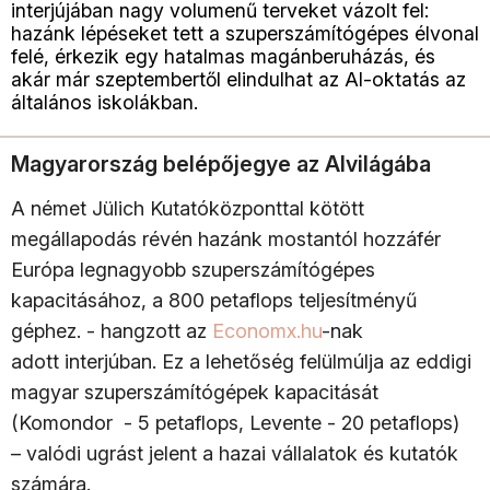
interjújában nagy volumenű terveket vázolt fel:
hazánk lépéseket tett a szuperszámítógépes élvonal
felé, érkezik egy hatalmas magánberuházás, és
akár már szeptembertől elindulhat az AI-oktatás az
általános iskolákban.
Magyarország belépőjegye az AIvilágába
A német Jülich Kutatóközponttal kötött
megállapodás révén hazánk mostantól hozzáfér
Európa legnagyobb szuperszámítógépes
kapacitásához, a 800 petaflops teljesítményű
géphez. - hangzott az
Economx.hu
-nak
adott interjúban. Ez a lehetőség felülmúlja az eddigi
magyar szuperszámítógépek kapacitását
(Komondor - 5 petaflops, Levente - 20 petaflops)
– valódi ugrást jelent a hazai vállalatok és kutatók
számára.