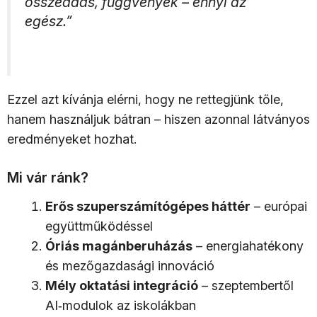
összeadás, függvények – ennyi az
egész.”
Ezzel azt kívánja elérni, hogy ne rettegjünk tőle,
hanem használjuk bátran – hiszen azonnal látványos
eredményeket hozhat.
Mi vár ránk?
Erős szuperszámítógépes háttér
– európai
együttműködéssel
Óriás magánberuházás
– energiahatékony
és mezőgazdasági innováció
Mély oktatási integráció
– szeptembertől
AI‑modulok az iskolákban