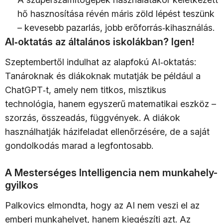
hő hasznosítása révén máris zöld lépést teszünk
– kevesebb pazarlás, jobb erőforrás‑kihasználás.
AI‑oktatás az általános iskolákban? Igen!
Szeptembertől indulhat az alapfokú AI‑oktatás:
Tanároknak és diákoknak mutatják be például a
ChatGPT‑t, amely nem titkos, misztikus
technológia, hanem egyszerű matematikai eszköz –
szorzás, összeadás, függvények. A diákok
használhatják házifeladat ellenőrzésére, de a saját
gondolkodás marad a legfontosabb.
A Mesterséges Intelligencia nem munkahely-
gyilkos
Palkovics elmondta, hogy az AI nem veszi el az
emberi munkahelyet, hanem kiegészíti azt. Az