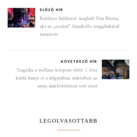
ELŐZŐ HÍR
Rejtélyes haláleset: meghalt Dan Rivera,
aki az „eredeti” Annabelle rongybabával
turnézott
KÖVETKEZŐ HÍR
Tragédia a wellnes központ előtt: 1 éves
kisfiú hunyt el a hőgutában, miközben az
anyja ajakfeltöltésen vett részt
LEGOLVASOTTABB