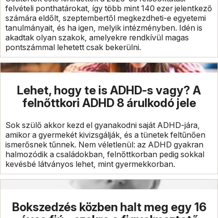
felvételi ponthatárokat, így több mint 140 ezer jelentkező
számára eldőlt, szeptembertől megkezdheti-e egyetemi
tanulmányait, és ha igen, melyik intézményben. Idén is
akadtak olyan szakok, amelyekre rendkívül magas
pontszámmal lehetett csak bekerülni.
Lehet, hogy te is ADHD-s vagy? A
felnőttkori ADHD 8 árulkodó jele
Sok szülő akkor kezd el gyanakodni saját ADHD-jára,
amikor a gyermekét kivizsgálják, és a tünetek feltűnően
ismerősnek tűnnek. Nem véletlenül: az ADHD gyakran
halmozódik a családokban, felnőttkorban pedig sokkal
kevésbé látványos lehet, mint gyermekkorban.
Bokszedzés közben halt meg egy 16