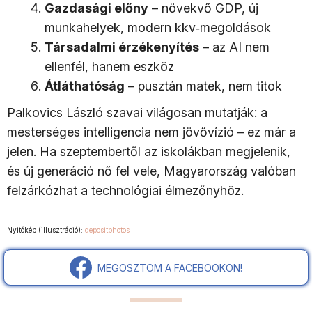
Gazdasági előny
– növekvő GDP, új
munkahelyek, modern kkv‑megoldások
Társadalmi érzékenyítés
– az AI nem
ellenfél, hanem eszköz
Átláthatóság
– pusztán matek, nem titok
Palkovics László szavai világosan mutatják: a
mesterséges intelligencia nem jövővízió – ez már a
jelen. Ha szeptembertől az iskolákban megjelenik,
és új generáció nő fel vele, Magyarország valóban
felzárkózhat a technológiai élmezőnyhöz.
Nyitókép (illusztráció):
depositphotos
MEGOSZTOM A FACEBOOKON!