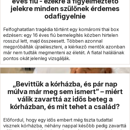
éves fiú - ezekre a figyelmeztető
jelekre minden szülőnek érdemes
odafigyelnie
Felfoghatatlan tragédia történt egy komáromi thai box
edzésen: egy 16 éves fiú bemelegítés közben hirtelen
rosszul lett, majd összeesett. Többen azonnal
megpróbálták újraéleszteni, a kiérkező mentők azonban
már nem tudták megmenteni az életét. A fiatal halálának
pontos okát jelenleg vizsgálják.
„Bevittük a kórházba, és pár nap
múlva már meg sem ismert” – miért
válik zavarttá az idős beteg a
kórházban, és mit tehet a család?
Előfordul, hogy egy idős embert még tiszta tudattal
visznek kórházba, néhány nappal később pedig zavarttá