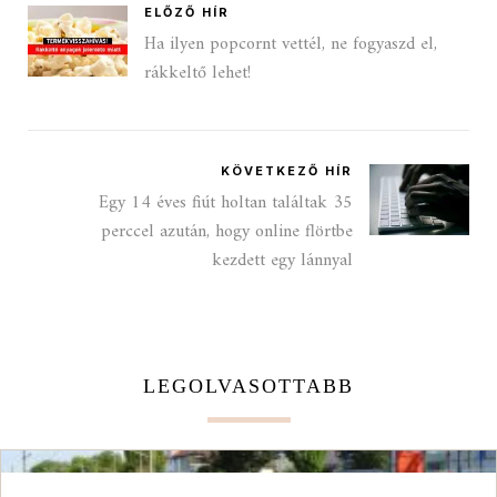
ELŐZŐ HÍR
Ha ilyen popcornt vettél, ne fogyaszd el,
rákkeltő lehet!
KÖVETKEZŐ HÍR
Egy 14 éves fiút holtan találtak 35
perccel azután, hogy online flörtbe
kezdett egy lánnyal
LEGOLVASOTTABB