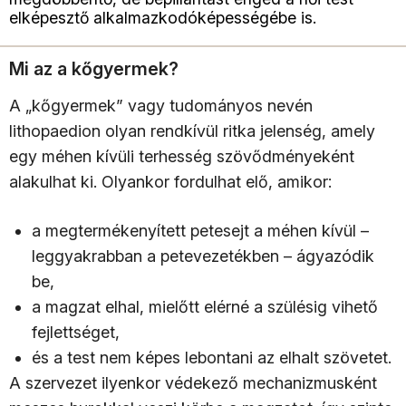
elképesztő alkalmazkodóképességébe is.
Mi az a kőgyermek?
A „kőgyermek” vagy tudományos nevén
lithopaedion olyan rendkívül ritka jelenség, amely
egy méhen kívüli terhesség szövődményeként
alakulhat ki. Olyankor fordulhat elő, amikor:
a megtermékenyített petesejt a méhen kívül –
leggyakrabban a petevezetékben – ágyazódik
be,
a magzat elhal, mielőtt elérné a szülésig vihető
fejlettséget,
és a test nem képes lebontani az elhalt szövetet.
A szervezet ilyenkor védekező mechanizmusként