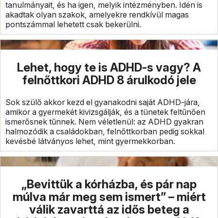
tanulmányait, és ha igen, melyik intézményben. Idén is
akadtak olyan szakok, amelyekre rendkívül magas
pontszámmal lehetett csak bekerülni.
Lehet, hogy te is ADHD-s vagy? A
felnőttkori ADHD 8 árulkodó jele
Sok szülő akkor kezd el gyanakodni saját ADHD-jára,
amikor a gyermekét kivizsgálják, és a tünetek feltűnően
ismerősnek tűnnek. Nem véletlenül: az ADHD gyakran
halmozódik a családokban, felnőttkorban pedig sokkal
kevésbé látványos lehet, mint gyermekkorban.
„Bevittük a kórházba, és pár nap
múlva már meg sem ismert” – miért
válik zavarttá az idős beteg a