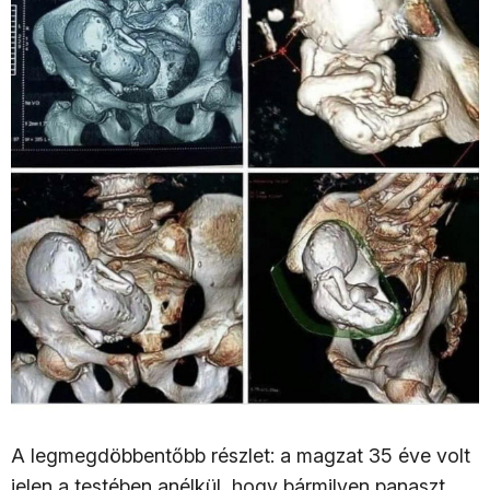
A legmegdöbbentőbb részlet: a magzat 35 éve volt
jelen a testében anélkül, hogy bármilyen panaszt