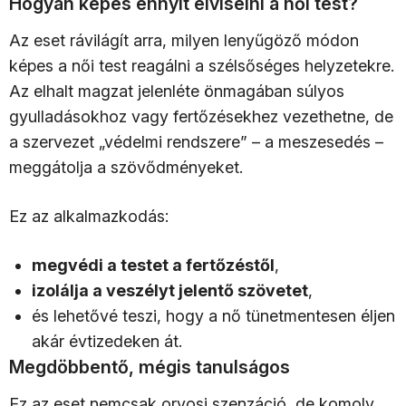
Hogyan képes ennyit elviselni a női test?
Az eset rávilágít arra, milyen lenyűgöző módon
képes a női test reagálni a szélsőséges helyzetekre.
Az elhalt magzat jelenléte önmagában súlyos
gyulladásokhoz vagy fertőzésekhez vezethetne, de
a szervezet „védelmi rendszere” – a meszesedés –
meggátolja a szövődményeket.
Ez az alkalmazkodás:
megvédi a testet a fertőzéstől
,
izolálja a veszélyt jelentő szövetet
,
és lehetővé teszi, hogy a nő tünetmentesen éljen
akár évtizedeken át.
Megdöbbentő, mégis tanulságos
Ez az eset nemcsak orvosi szenzáció, de komoly