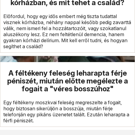
kórházban, és mit tehet a család?
Előfordul, hogy egy idős embert még tiszta tudattal
visznek kórházba, néhány nappal később pedig zavarttá
válik, nem ismeri fel a hozzátartozóit, vagy szokatlanul
aluszékony lesz. Ez nem feltétlenül demencia, hanem
gyakran kórházi delírium. Mit kell erről tudni, és hogyan
segíthet a család?
A féltékeny feleség leharapta férje
péniszét, miután előtte megélezte a
fogait a "véres bosszúhoz"
Egy féltékeny moszkvai feleség megreszelte a fogait,
hogy biztosan sikerüljön a bosszúja, miután férje
telefonján egy pikáns üzenetet talált. Ezután leharapta a
férfi péniszét.