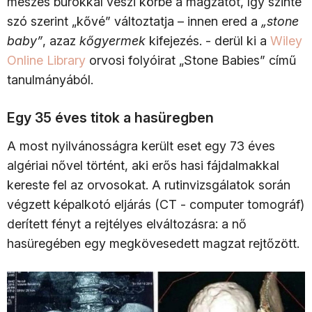
meszes burokkal veszi körbe a magzatot, így szinte
szó szerint „kővé” változtatja – innen ered a
„stone
baby”
, azaz
kőgyermek
kifejezés. - derül ki a
Wiley
Online Library
orvosi folyóirat „Stone Babies” című
tanulmányából.
Egy 35 éves titok a hasüregben
A most nyilvánosságra került eset egy 73 éves
algériai nővel történt, aki erős hasi fájdalmakkal
kereste fel az orvosokat. A rutinvizsgálatok során
végzett képalkotó eljárás (CT - computer tomográf)
derített fényt a rejtélyes elváltozásra: a nő
hasüregében egy megkövesedett magzat rejtőzött.