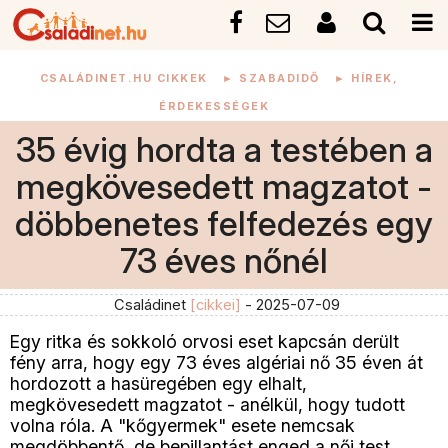
CSALÁDINET.HU CIKKEK
►
SZABADIDŐ
►
HÍREK,
ÉRDEKESSÉGEK
35 évig hordta a testében a
megkövesedett magzatot -
döbbenetes felfedezés egy
73 éves nőnél
Családinet
[cikkei]
- 2025-07-09
Egy ritka és sokkoló orvosi eset kapcsán derült
fény arra, hogy egy 73 éves algériai nő 35 éven át
hordozott a hasüregében egy elhalt,
megkövesedett magzatot - anélkül, hogy tudott
volna róla. A "kőgyermek" esete nemcsak
megdöbbentő, de bepillantást enged a női test