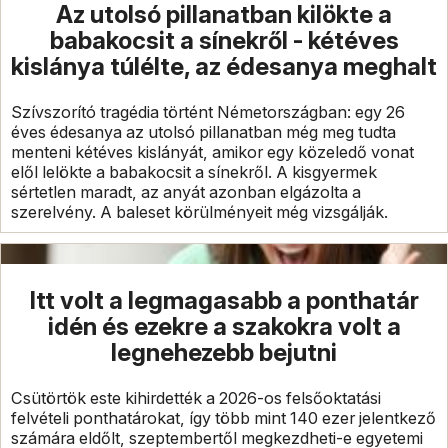
Az utolsó pillanatban kilökte a
babakocsit a sínekről - kétéves
kislánya túlélte, az édesanya meghalt
Szívszorító tragédia történt Németországban: egy 26
éves édesanya az utolsó pillanatban még meg tudta
menteni kétéves kislányát, amikor egy közeledő vonat
elől lelökte a babakocsit a sínekről. A kisgyermek
sértetlen maradt, az anyát azonban elgázolta a
szerelvény. A baleset körülményeit még vizsgálják.
Itt volt a legmagasabb a ponthatár
idén és ezekre a szakokra volt a
legnehezebb bejutni
Csütörtök este kihirdették a 2026-os felsőoktatási
felvételi ponthatárokat, így több mint 140 ezer jelentkező
számára eldőlt, szeptembertől megkezdheti-e egyetemi