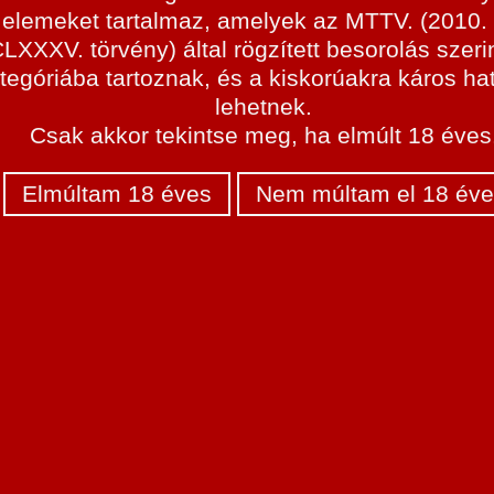
idős 
elemeket tartalmaz, amelyek az MTTV. (2010. 
LXXXV. törvény) által rögzített besorolás szerin
tegóriába tartoznak, és a kiskorúakra káros ha
lehetnek.
Csak akkor tekintse meg, ha elmúlt 18 éves
Elmúltam 18 éves
Nem múltam el 18 éve
A fé
mi