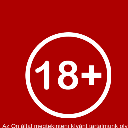
Boks
- 
„Bev
Az Ön által megtekinteni kívánt tartalmunk ol
meg