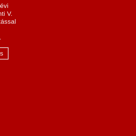
beteg a kórházban, és mit tehet a család?
évi
ti V.
tással
.
s
ltékeny feleség leharapta férje péniszét,
után előtte megélezte a fogait a "véres
bosszúhoz"