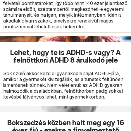
felvételi ponthatárokat, így több mint 140 ezer jelentkező
számára eldőlt, szeptembertől megkezdheti-e egyetemi
tanulmányait, és ha igen, melyik intézményben. Idén is
akadtak olyan szakok, amelyekre rendkívül magas
pontszámmal lehetett csak bekerülni.
Lehet, hogy te is ADHD-s vagy? A
felnőttkori ADHD 8 árulkodó jele
Sok szülő akkor kezd el gyanakodni saját ADHD-jára,
amikor a gyermekét kivizsgálják, és a tünetek feltűnően
ismerősnek tűnnek. Nem véletlenül: az ADHD gyakran
halmozódik a családokban, felnőttkorban pedig sokkal
kevésbé látványos lehet, mint gyermekkorban.
Bokszedzés közben halt meg egy 16
éves fiú - ezekre a figyelmeztető