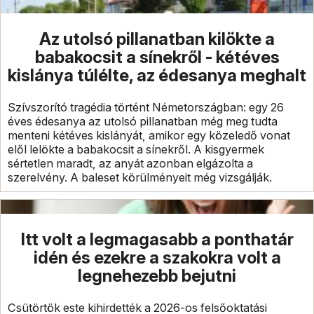
Az utolsó pillanatban kilökte a
babakocsit a sínekről - kétéves
kislánya túlélte, az édesanya meghalt
Szívszorító tragédia történt Németországban: egy 26
éves édesanya az utolsó pillanatban még meg tudta
menteni kétéves kislányát, amikor egy közeledő vonat
elől lelökte a babakocsit a sínekről. A kisgyermek
sértetlen maradt, az anyát azonban elgázolta a
szerelvény. A baleset körülményeit még vizsgálják.
Itt volt a legmagasabb a ponthatár
idén és ezekre a szakokra volt a
legnehezebb bejutni
Csütörtök este kihirdették a 2026-os felsőoktatási