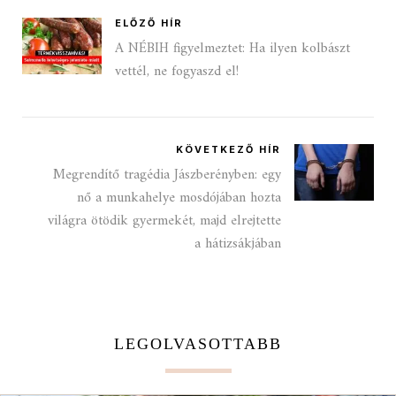
ELŐZŐ HÍR
A NÉBIH figyelmeztet: Ha ilyen kolbászt
vettél, ne fogyaszd el!
KÖVETKEZŐ HÍR
Megrendítő tragédia Jászberényben: egy
nő a munkahelye mosdójában hozta
világra ötödik gyermekét, majd elrejtette
a hátizsákjában
LEGOLVASOTTABB