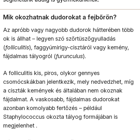
Mik okozhatnak dudorokat a fejbőrön?
Az apróbb vagy nagyobb dudorok hátterében több
ok is állhat – legyen szó szőrtüszőgyulladás
(
folliculitis
), faggyúmirigy-cisztáról vagy kemény,
fájdalmas tályogról (
furunculus
).
A folliculitis kis, piros, olykor gennyes
csomócskákban jelentkezik, mely nedvedzhet, míg
a ciszták kemények és általában nem okoznak
fájdalmat. A vaskosabb, fájdalmas dudorokat
azonban komolyabb fertőzés – például
Staphylococcus okozta tályog formájában is
megjelenhet .