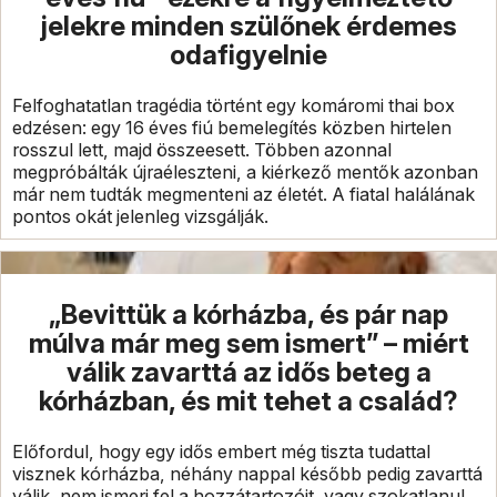
jelekre minden szülőnek érdemes
odafigyelnie
Felfoghatatlan tragédia történt egy komáromi thai box
edzésen: egy 16 éves fiú bemelegítés közben hirtelen
rosszul lett, majd összeesett. Többen azonnal
megpróbálták újraéleszteni, a kiérkező mentők azonban
már nem tudták megmenteni az életét. A fiatal halálának
pontos okát jelenleg vizsgálják.
„Bevittük a kórházba, és pár nap
múlva már meg sem ismert” – miért
válik zavarttá az idős beteg a
kórházban, és mit tehet a család?
Előfordul, hogy egy idős embert még tiszta tudattal
visznek kórházba, néhány nappal később pedig zavarttá
válik, nem ismeri fel a hozzátartozóit, vagy szokatlanul