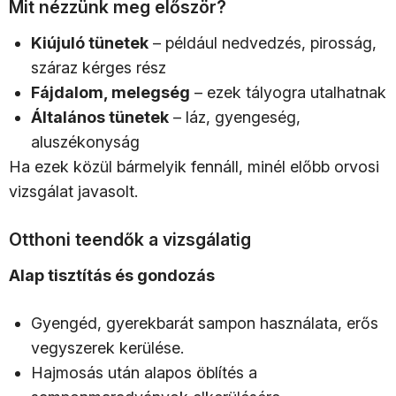
Mit nézzünk meg először?
Kiújuló tünetek
– például nedvedzés, pirosság,
száraz kérges rész
Fájdalom, melegség
– ezek tályogra utalhatnak
Általános tünetek
– láz, gyengeség,
aluszékonyság
Ha ezek közül bármelyik fennáll, minél előbb orvosi
vizsgálat javasolt.
Otthoni teendők a vizsgálatig
Alap tisztítás és gondozás
Gyengéd, gyerekbarát sampon használata, erős
vegyszerek kerülése.
Hajmosás után alapos öblítés a