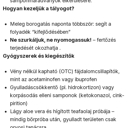
samponmaradványok elkerülésére.
Hogyan kezeljük a tályogot?
Meleg borogatás naponta többször: segít a
folyadék “kifejlődésében”
Ne szurkáljuk, ne nyomogassuk!
– fertőzés
terjedését okozhatja .
Gyógyszerek és kiegészítők
Vény nélkül kapható (OTC) fájdalomcsillapítók,
mint az acetaminofen vagy ibuprofen
Gyulladáscsökkentő (pl. hidrokortizon) vagy
korpásodás elleni samponok (ketokonazol, cink-
pirition)
Lágy aloe vera és hígított teafaolaj próbája –
mindig bőrpróba után, gyulladt területen csak
orvosi tanácsra