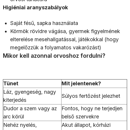
Higiéniai aranyszabályok
Saját fésű, sapka használata
Körmök rövidre vágása, gyermek figyelmének
elterelése mesehallgatással, játékokkal (hogy
megelőzzük a folyamatos vakarózást)
Mikor kell azonnal orvoshoz fordulni?
Tünet
Mit jelentenek?
Láz, gyengeség, nagy
Súlyos fertőzést jelezhet
kiterjedés
Dudor a szem vagy az
Fontos, hogy ne terjedjen
arc körül
belső szervekre
Nehéz nyelés,
Akut állapot, kórházi