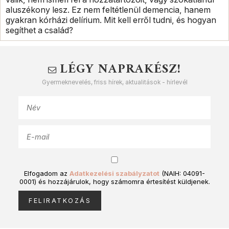
aluszékony lesz. Ez nem feltétlenül demencia, hanem
gyakran kórházi delírium. Mit kell erről tudni, és hogyan
segíthet a család?
LÉGY NAPRAKÉSZ!
Gyermeknevelés, friss hírek, aktualitások - hírlevél
Elfogadom az
Adatkezelési szabályzatot
(NAIH: 04091-
0001) és hozzájárulok, hogy számomra értesítést küldjenek.