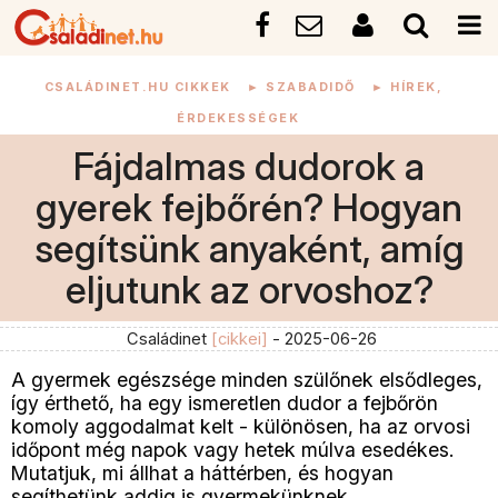
CSALÁDINET.HU CIKKEK
►
SZABADIDŐ
►
HÍREK,
ÉRDEKESSÉGEK
Fájdalmas dudorok a
gyerek fejbőrén? Hogyan
segítsünk anyaként, amíg
eljutunk az orvoshoz?
Családinet
[cikkei]
- 2025-06-26
A gyermek egészsége minden szülőnek elsődleges,
így érthető, ha egy ismeretlen dudor a fejbőrön
komoly aggodalmat kelt - különösen, ha az orvosi
időpont még napok vagy hetek múlva esedékes.
Mutatjuk, mi állhat a háttérben, és hogyan
segíthetünk addig is gyermekünknek.