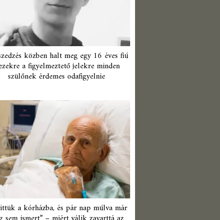
zedzés közben halt meg egy 16 éves fiú
ezekre a figyelmeztető jelekre minden
szülőnek érdemes odafigyelnie
ittük a kórházba, és pár nap múlva már
 sem ismert” – miért válik zavarttá az