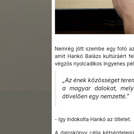
Nemrég jött szembe egy fotó az
amit Hankó Balázs kultúráért fe
végzős nyolcadikos ingyenes pél
„Az ének közösséget terem
a magyar dalokat, mely
átívelően egy nemzetté.”
- így indokolta Hankó az ötletet.
A daloskönyv célja kétségtelen