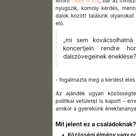
Amint
Telex is írta
, bár az minisz
nyugszik, komoly kérdés, menny
dalok között találunk olyanokat
elő.
„mi sem kovácsolhatná
koncertjein rendre ho
dalszövegeinek éneklése?
- fogalmazta meg a kérdést éles
Az ajándék ugyan közösségter
politikai vetületet is kapott – 
amikor a gyerekünk énektananya
Mit jelent ez a családoknak?
Közösségi élmény vagy pol