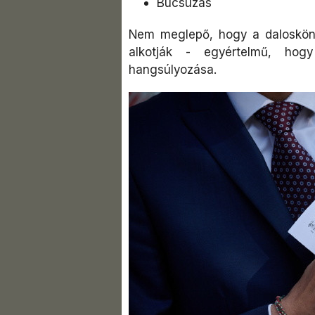
Búcsúzás
Nem meglepő, hogy a dalosköny
alkotják - egyértelmű, hog
hangsúlyozása.