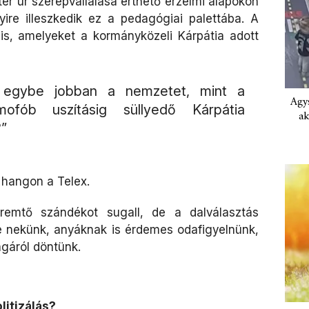
ter úr szerepvállalása érthető érzelmi alapokon
ire illeszkedik ez a pedagógiai palettába. A
 is, amelyeket a kormányközeli Kárpátia adott
 egybe jobban a nemzetet, mint a
Agys
mofób uszításig süllyedő Kárpátia
ak
”
 hangon a Telex.
emtő szándékot sugall, de a dalválasztás
erre nekünk, anyáknak is érdemes odafigyelnünk,
gáról döntünk.
itizálás?