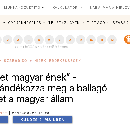
MUNKAKÖZVETÍTŐ
KALKULÁTOR
BABA-MAMA HÍRLEV
A
GYEREKNEVELÉS
TB, PÉNZÜGYEK
ÉLETMÓD
SZABAD
2
3
4
5
6
7
8
9
10
11
12
SZABADIDŐ
HÍREK, ÉRDEKESSÉGEK
let magyar ének” -
jándékozza meg a ballagó
t a magyar állam
NET
|
2025-06-20 10:26
!
KÜLDÉS E-MAILBEN