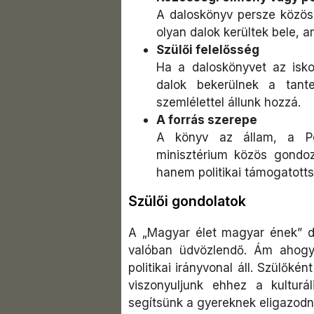
A daloskönyv persze közös
olyan dalok kerültek bele, a
Szülői felelősség
Ha a daloskönyvet az isko
dalok bekerülnek a tante
szemlélettel állunk hozzá.
A forrás szerepe
A könyv az állam, a Pet
minisztérium közös gondoz
hanem politikai támogatottsá
Szülői gondolatok
A „Magyar élet magyar ének” d
valóban üdvözlendő. Ám ahogy 
politikai irányvonal áll. Szülőké
viszonyuljunk ehhez a kulturá
segítsünk a gyereknek eligazodn