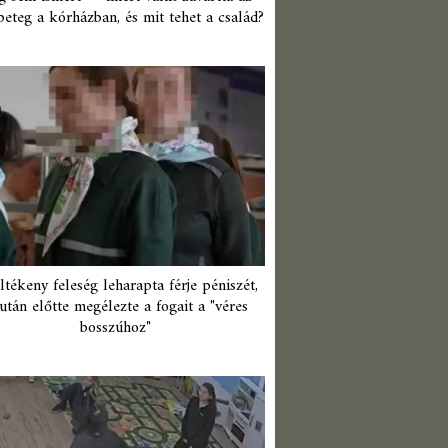
beteg a kórházban, és mit tehet a család?
ltékeny feleség leharapta férje péniszét,
után előtte megélezte a fogait a "véres
bosszúhoz"