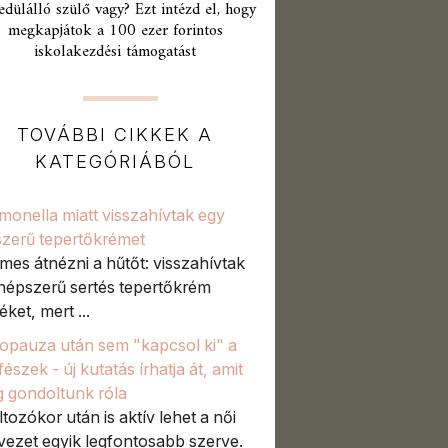
edülálló szülő vagy? Ezt intézd el, hogy
megkapjátok a 100 ezer forintos
iskolakezdési támogatást
TOVÁBBI CIKKEK A
KATEGÓRIÁBÓL
monella miatt visszahívtak egy
zerű tepertőkrémet
mes átnézni a hűtőt: visszahívtak
népszerű sertés tepertőkrém
ket, mert ...
pauza után sem "kapcsol ki" a
észek - új kutatás írhatja át, amit
g gondoltunk róla
ltozókor után is aktív lehet a női
vezet egyik legfontosabb szerve.