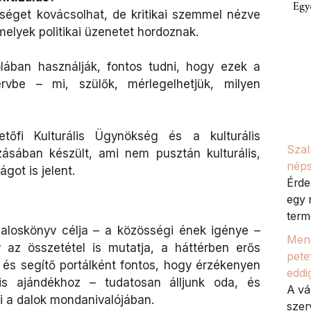
Egy
séget kovácsolhat, de kritikai szemmel nézve
melyek politikai üzenetet hordoznak.
lában használják, fontos tudni, hogy ezek a
rvbe – mi, szülők, mérlegelhetjük, milyen
őfi Kulturális Ügynökség és a kulturális
Szal
ásában készült, ami nem pusztán kulturális,
néps
got is jelent.
Érde
egy 
termé
aloskönyv célja – a közösségi ének igénye –
Meno
az összetétel is mutatja, a háttérben erős
petef
nt és segítő portálként fontos, hogy érzékenyen
eddi
lis ajándékhoz – tudatosan álljunk oda, és
A vá
i a dalok mondanivalójában.
szer