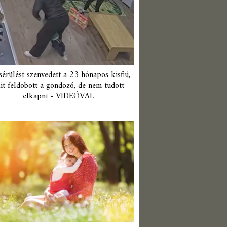
érülést szenvedett a 23 hónapos kisfiú,
it feldobott a gondozó, de nem tudott
elkapni - VIDEÓVAL