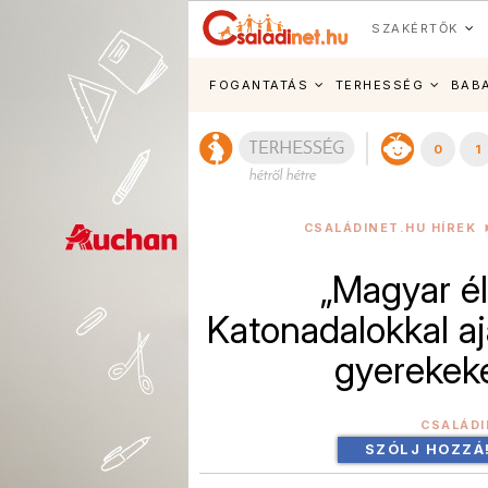
SZAKÉRTŐK
FOGANTATÁS
TERHESSÉG
BAB
0
1
CSALÁDINET.HU HÍREK
„Magyar é
Katonadalokkal a
gyerekeke
CSALÁDI
SZÓLJ HOZZÁ