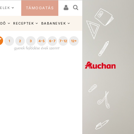
ELEK
TÁMOGATÁS
IDŐ
RECEPTEK
BABANEVEK
1
2
3
4-5
6-7
7-12
12+