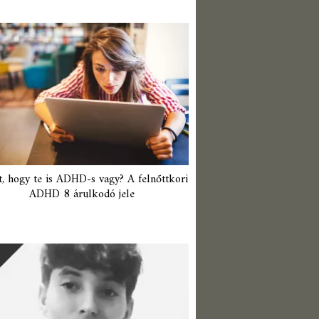
t, hogy te is ADHD-s vagy? A felnőttkori
ADHD 8 árulkodó jele