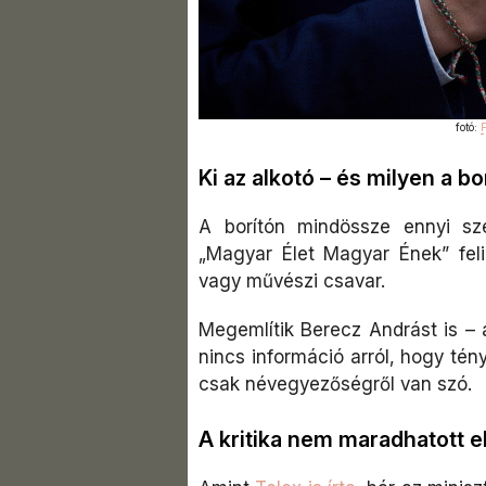
fotó:
F
Ki az alkotó – és milyen a bo
A borítón mindössze ennyi sze
„Magyar Élet Magyar Ének” felir
vagy művészi csavar.
Megemlítik Berecz Andrást is –
nincs információ arról, hogy tén
csak névegyezőségről van szó.
A kritika nem maradhatott e