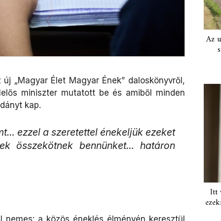
Az u
s
 új „Magyar Élet Magyar Ének” daloskönyvről,
lelős miniszter mutatott be és amiből minden
dányt kap.
t… ezzel a szeretettel énekeljük ezeket
ek összekötnek bennünket… határon
Itt
ezek
ül nemes: a közös éneklés élményén keresztül