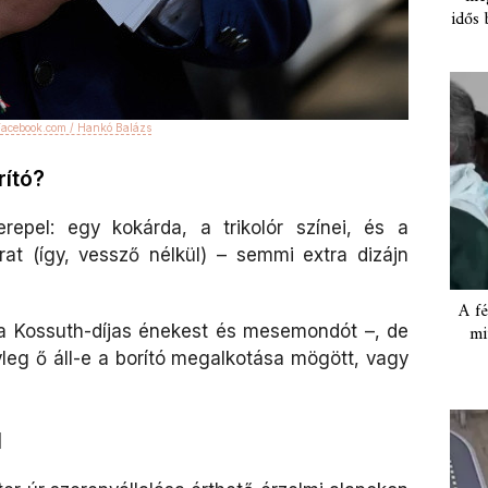
idős 
acebook.com / Hankó Balázs
rító?
repel: egy kokárda, a trikolór színei, és a
at (így, vessző nélkül) – semmi extra dizájn
A fé
 a Kossuth-díjas énekest és mesemondót –, de
mi
yleg ő áll-e a borító megalkotása mögött, vagy
l