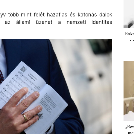
v több mint felét hazafias és katonás dalok
y az állami üzenet a nemzeti identitás
Boks
- 
„Bev
meg