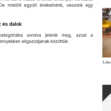
. De mielőtt együtt énekelnénk, vessünk egy
 és dalok
ategóriába sorolva jelenik meg, azzal a
könnyebben eligazodjanak közöttük:
Lehe