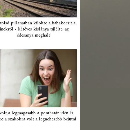
tolsó pillanatban kilökte a babakocsit a
ínekről - kétéves kislánya túlélte, az
édesanya meghalt
 volt a legmagasabb a ponthatár idén és
re a szakokra volt a legnehezebb bejutni