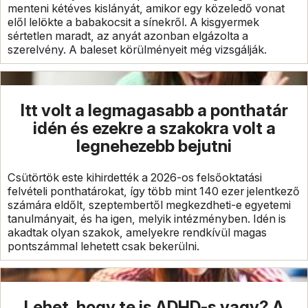
menteni kétéves kislányát, amikor egy közeledő vonat
elől lelökte a babakocsit a sínekről. A kisgyermek
sértetlen maradt, az anyát azonban elgázolta a
szerelvény. A baleset körülményeit még vizsgálják.
Itt volt a legmagasabb a ponthatár
idén és ezekre a szakokra volt a
legnehezebb bejutni
Csütörtök este kihirdették a 2026-os felsőoktatási
felvételi ponthatárokat, így több mint 140 ezer jelentkező
számára eldőlt, szeptembertől megkezdheti-e egyetemi
tanulmányait, és ha igen, melyik intézményben. Idén is
akadtak olyan szakok, amelyekre rendkívül magas
pontszámmal lehetett csak bekerülni.
Lehet, hogy te is ADHD-s vagy? A