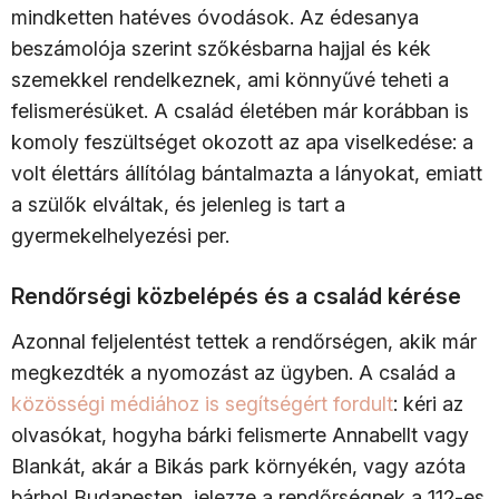
mindketten hatéves óvodások. Az édesanya
beszámolója szerint szőkésbarna hajjal és kék
szemekkel rendelkeznek, ami könnyűvé teheti a
felismerésüket. A család életében már korábban is
komoly feszültséget okozott az apa viselkedése: a
volt élettárs állítólag bántalmazta a lányokat, emiatt
a szülők elváltak, és jelenleg is tart a
gyermekelhelyezési per.
Rendőrségi közbelépés és a család kérése
Azonnal feljelentést tettek a rendőrségen, akik már
megkezdték a nyomozást az ügyben. A család a
közösségi médiához is segítségért fordult
: kéri az
olvasókat, hogyha bárki felismerte Annabellt vagy
Blankát, akár a Bikás park környékén, vagy azóta
bárhol Budapesten, jelezze a rendőrségnek a 112-es