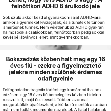
felnőttkori ADHD 8 árulkodó jele
Sok szülő akkor kezd el gyanakodni saját ADHD-jára,
amikor a gyermekét kivizsgálják, és a tünetek feltűnően
ismerősnek tűnnek. Nem véletlenül: az ADHD gyakran
halmozódik a családokban, felnőttkorban pedig sokkal
kevésbé látványos lehet, mint gyermekkorban.
Bokszedzés közben halt meg egy 16
éves fiú - ezekre a figyelmeztető
jelekre minden szülőnek érdemes
odafigyelnie
Felfoghatatlan tragédia történt egy komáromi thai box
edzésen: egy 16 éves fiú bemelegítés közben hirtelen
rosszul lett, majd összeesett. Többen azonnal
megpróbálták újraéleszteni, a kiérkező mentők azonban
már nem tudták megmenteni az életét. A fiatal halálának