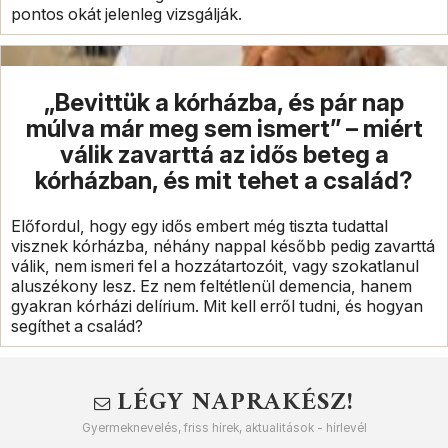
pontos okát jelenleg vizsgálják.
„Bevittük a kórházba, és pár nap
múlva már meg sem ismert” – miért
válik zavarttá az idős beteg a
kórházban, és mit tehet a család?
Előfordul, hogy egy idős embert még tiszta tudattal
visznek kórházba, néhány nappal később pedig zavarttá
válik, nem ismeri fel a hozzátartozóit, vagy szokatlanul
aluszékony lesz. Ez nem feltétlenül demencia, hanem
gyakran kórházi delírium. Mit kell erről tudni, és hogyan
segíthet a család?
LÉGY NAPRAKÉSZ!
Gyermeknevelés, friss hírek, aktualitások - hírlevél