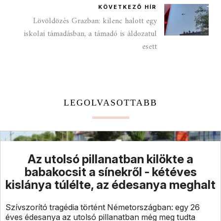
KÖVETKEZŐ HÍR
Lövöldözés Grazban: kilenc halott egy
iskolai támadásban, a támadó is áldozatul
esett
LEGOLVASOTTABB
Az utolsó pillanatban kilökte a
babakocsit a sínekről - kétéves
kislánya túlélte, az édesanya meghalt
Szívszorító tragédia történt Németországban: egy 26
éves édesanya az utolsó pillanatban még meg tudta