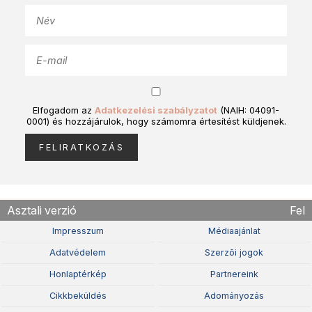
Elfogadom az
Adatkezelési szabályzatot
(NAIH: 04091-
0001) és hozzájárulok, hogy számomra értesítést küldjenek.
Asztali verzió
Fel
Impresszum
Médiaajánlat
Adatvédelem
Szerzõi jogok
Honlaptérkép
Partnereink
Cikkbeküldés
Adományozás