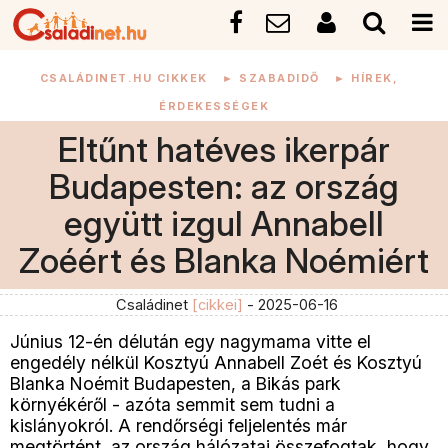
CSALÁDINET.HU CIKKEK
►
SZABADIDŐ
►
HÍREK,
ÉRDEKESSÉGEK
Eltűnt hatéves ikerpár
Budapesten: az ország
együtt izgul Annabell
Zoéért és Blanka Noémiért
Családinet
[cikkei]
- 2025-06-16
Június 12-én délután egy nagymama vitte el
engedély nélkül Kosztyú Annabell Zoét és Kosztyú
Blanka Noémit Budapesten, a Bikás park
környékéről - azóta semmit sem tudni a
kislányokról. A rendőrségi feljelentés már
megtörtént, az ország hálózatai összefogtak, hogy