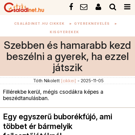
CSALÁDINET.HU CIKKEK
►
GYEREKNEVELÉS
►
KISGYEREKEK
Szebben és hamarabb kezd
beszélni a gyerek, ha ezzel
játszik
Tóth Nikolett
[cikkei]
- 2025-11-05
Fillérekbe kerül, mégis csodákra képes a
beszédtanulásban.
Egy egyszerű buborékfújó, ami
többet ér bármelyik