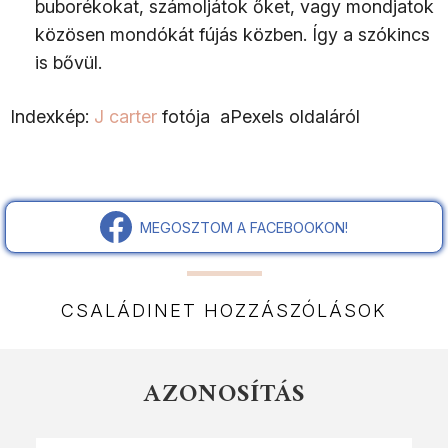
buborékokat, számoljátok őket, vagy mondjatok
közösen mondókát fújás közben. Így a szókincs
is bővül.
Indexkép:
J carter
fotója aPexels oldaláról
MEGOSZTOM A FACEBOOKON!
CSALÁDINET HOZZÁSZÓLÁSOK
AZONOSÍTÁS