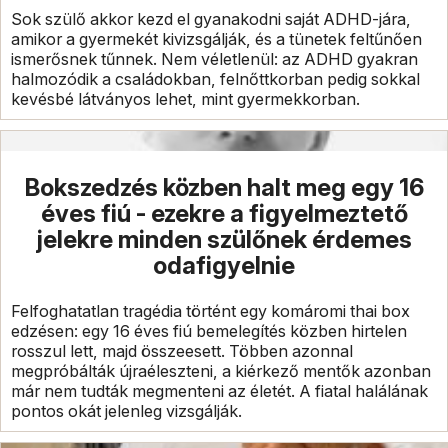
Sok szülő akkor kezd el gyanakodni saját ADHD-jára,
amikor a gyermekét kivizsgálják, és a tünetek feltűnően
ismerősnek tűnnek. Nem véletlenül: az ADHD gyakran
halmozódik a családokban, felnőttkorban pedig sokkal
kevésbé látványos lehet, mint gyermekkorban.
Bokszedzés közben halt meg egy 16
éves fiú - ezekre a figyelmeztető
jelekre minden szülőnek érdemes
odafigyelnie
Felfoghatatlan tragédia történt egy komáromi thai box
edzésen: egy 16 éves fiú bemelegítés közben hirtelen
rosszul lett, majd összeesett. Többen azonnal
megpróbálták újraéleszteni, a kiérkező mentők azonban
már nem tudták megmenteni az életét. A fiatal halálának
pontos okát jelenleg vizsgálják.