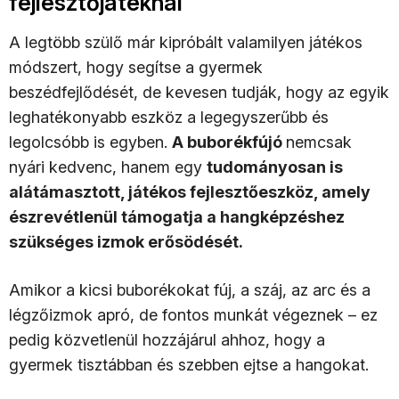
fejlesztőjátéknál
A legtöbb szülő már kipróbált valamilyen játékos
módszert, hogy segítse a gyermek
beszédfejlődését, de kevesen tudják, hogy az egyik
leghatékonyabb eszköz a legegyszerűbb és
legolcsóbb is egyben.
A buborékfújó
nemcsak
nyári kedvenc, hanem egy
tudományosan is
alátámasztott, játékos fejlesztőeszköz, amely
észrevétlenül támogatja a hangképzéshez
szükséges izmok erősödését.
Amikor a kicsi buborékokat fúj, a száj, az arc és a
légzőizmok apró, de fontos munkát végeznek – ez
pedig közvetlenül hozzájárul ahhoz, hogy a
gyermek tisztábban és szebben ejtse a hangokat.