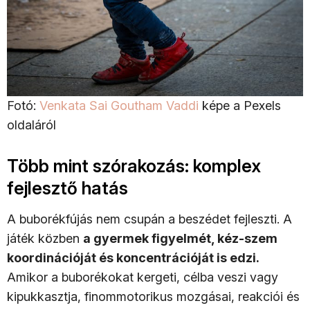
Fotó:
Venkata Sai Goutham Vaddi
képe a Pexels
oldaláról
Több mint szórakozás: komplex
fejlesztő hatás
A buborékfújás nem csupán a beszédet fejleszti. A
játék közben
a gyermek figyelmét, kéz-szem
koordinációját és koncentrációját is edzi.
Amikor a buborékokat kergeti, célba veszi vagy
kipukkasztja, finommotorikus mozgásai, reakciói és