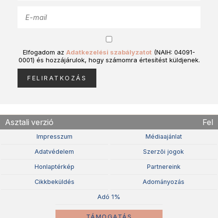
Elfogadom az
Adatkezelési szabályzatot
(NAIH: 04091-
0001) és hozzájárulok, hogy számomra értesítést küldjenek.
Asztali verzió
Fel
Impresszum
Médiaajánlat
Adatvédelem
Szerzõi jogok
Honlaptérkép
Partnereink
Cikkbeküldés
Adományozás
Adó 1%
TÁMOGATÁS