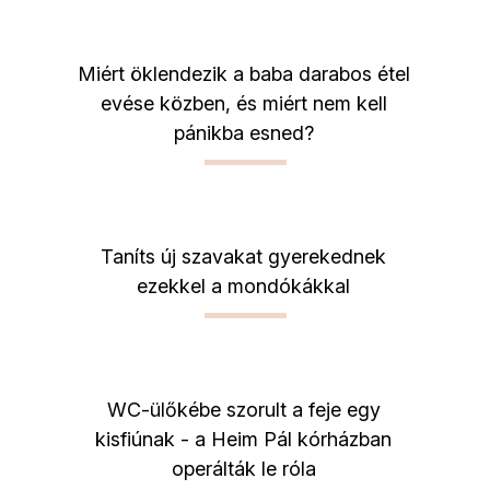
Miért öklendezik a baba darabos étel
evése közben, és miért nem kell
pánikba esned?
Taníts új szavakat gyerekednek
ezekkel a mondókákkal
WC-ülőkébe szorult a feje egy
kisfiúnak - a Heim Pál kórházban
operálták le róla