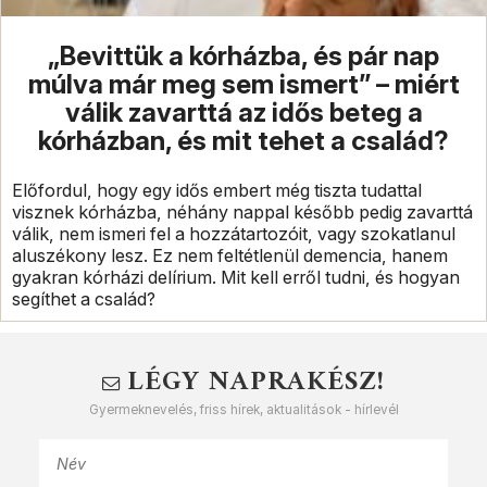
„Bevittük a kórházba, és pár nap
múlva már meg sem ismert” – miért
válik zavarttá az idős beteg a
kórházban, és mit tehet a család?
Előfordul, hogy egy idős embert még tiszta tudattal
visznek kórházba, néhány nappal később pedig zavarttá
válik, nem ismeri fel a hozzátartozóit, vagy szokatlanul
aluszékony lesz. Ez nem feltétlenül demencia, hanem
gyakran kórházi delírium. Mit kell erről tudni, és hogyan
segíthet a család?
LÉGY NAPRAKÉSZ!
Gyermeknevelés, friss hírek, aktualitások - hírlevél