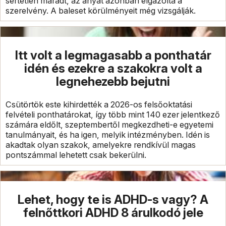
sértetlen maradt, az anyát azonban elgázolta a
szerelvény. A baleset körülményeit még vizsgálják.
Itt volt a legmagasabb a ponthatár
idén és ezekre a szakokra volt a
legnehezebb bejutni
Csütörtök este kihirdették a 2026-os felsőoktatási
felvételi ponthatárokat, így több mint 140 ezer jelentkező
számára eldőlt, szeptembertől megkezdheti-e egyetemi
tanulmányait, és ha igen, melyik intézményben. Idén is
akadtak olyan szakok, amelyekre rendkívül magas
pontszámmal lehetett csak bekerülni.
Lehet, hogy te is ADHD-s vagy? A
felnőttkori ADHD 8 árulkodó jele