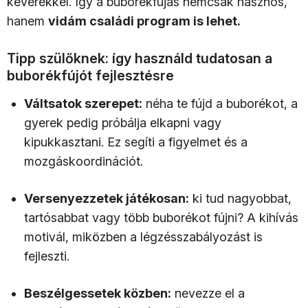
keverékkel. Így a buborékfújás nemcsak hasznos,
hanem
vidám családi program is lehet.
Tipp szülőknek: így használd tudatosan a
buborékfújót fejlesztésre
Váltsatok szerepet:
néha te fújd a buborékot, a
gyerek pedig próbálja elkapni vagy
kipukkasztani. Ez segíti a figyelmet és a
mozgáskoordinációt.
Versenyezzetek játékosan:
ki tud nagyobbat,
tartósabbat vagy több buborékot fújni? A kihívás
motivál, miközben a légzésszabályozást is
fejleszti.
Beszélgessetek közben:
nevezze el a