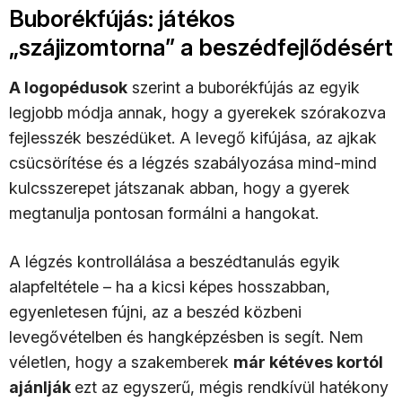
Buborékfújás: játékos
„szájizomtorna” a beszédfejlődésért
A logopédusok
szerint a buborékfújás az egyik
legjobb módja annak, hogy a gyerekek szórakozva
fejlesszék beszédüket. A levegő kifújása, az ajkak
csücsörítése és a légzés szabályozása mind-mind
kulcsszerepet játszanak abban, hogy a gyerek
megtanulja pontosan formálni a hangokat.
A légzés kontrollálása a beszédtanulás egyik
alapfeltétele – ha a kicsi képes hosszabban,
egyenletesen fújni, az a beszéd közbeni
levegővételben és hangképzésben is segít. Nem
véletlen, hogy a szakemberek
már kétéves kortól
ajánlják
ezt az egyszerű, mégis rendkívül hatékony