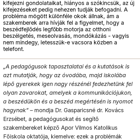
kifejezni gondolataikat, hiányos a szókincsük, az új
kifejezéseket pedig nehezen tudják befogadni. A
probléma mögött különféle okok állnak, ám a
szakemberek arra hívják fel a figyelmet, hogy a
beszédfejlődés legfőbb motorja az otthoni
beszélgetés, meseolvasás, mondókázás - vagyis
nem mindegy, letesszük-e vacsora közben a
telefont.
„A pedagógusok tapasztalatai és a kutatások is
azt mutatják, hogy az óvodába, majd iskolába
lépő gyerekek igen nagy részénél fedezhetünk fel
olyan zavarokat, amelyek a kommunikációjukon,
a beszédükön és a beszéd megértésén is nyomot
hagynak”
– mondja Dr. Gasparicsné dr. Kovács
Erzsébet, a pedagógusokat és segítő
szakembereket képző Apor Vilmos Katolikus
Főiskola oktatója, kiemelve: ezek a problémák