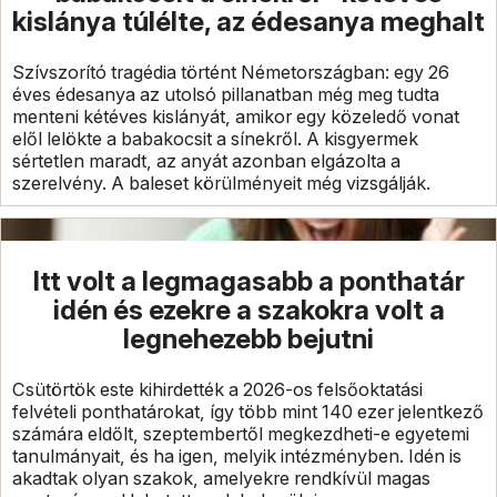
kislánya túlélte, az édesanya meghalt
Szívszorító tragédia történt Németországban: egy 26
éves édesanya az utolsó pillanatban még meg tudta
menteni kétéves kislányát, amikor egy közeledő vonat
elől lelökte a babakocsit a sínekről. A kisgyermek
sértetlen maradt, az anyát azonban elgázolta a
szerelvény. A baleset körülményeit még vizsgálják.
Itt volt a legmagasabb a ponthatár
idén és ezekre a szakokra volt a
legnehezebb bejutni
Csütörtök este kihirdették a 2026-os felsőoktatási
felvételi ponthatárokat, így több mint 140 ezer jelentkező
számára eldőlt, szeptembertől megkezdheti-e egyetemi
tanulmányait, és ha igen, melyik intézményben. Idén is
akadtak olyan szakok, amelyekre rendkívül magas