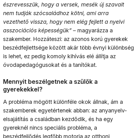
észrevesszük, hogy a versek, mesék új szavait
nem tudják szócsaládhoz kötni, ami arra
vezethető vissza, hogy nem elég fejlett a nyelvi
asszociációs képességük”
– magyarázza a
szakember. Hozzáteszi: az azonos korú gyerekek
beszédfejlettsége között akár több évnyi különbség
is lehet, ez pedig komoly kihívás elé állítja az
óvodapedagógusokat és a tanítókat.
Mennyit beszélgetnek a szülők a
gyerekekkel?
A probléma mögött különféle okok állnak, ám a
szakemberek egyetértenek abban: az anyanyelv-
elsajátítás a családban kezdődik, és ha egy
gyereknél nincs speciális probléma, a
beszédfejlődés legfőbb motorja az otthoni