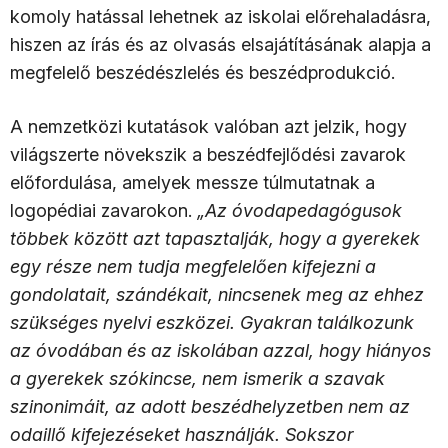
komoly hatással lehetnek az iskolai előrehaladásra,
hiszen az írás és az olvasás elsajátításának alapja a
megfelelő beszédészlelés és beszédprodukció.
A nemzetközi kutatások valóban azt jelzik, hogy
világszerte növekszik a beszédfejlődési zavarok
előfordulása, amelyek messze túlmutatnak a
logopédiai zavarokon.
„Az óvodapedagógusok
többek között azt tapasztalják, hogy a gyerekek
egy része nem tudja megfelelően kifejezni a
gondolatait, szándékait, nincsenek meg az ehhez
szükséges nyelvi eszközei. Gyakran találkozunk
az óvodában és az iskolában azzal, hogy hiányos
a gyerekek szókincse, nem ismerik a szavak
szinonimáit, az adott beszédhelyzetben nem az
odaillő kifejezéseket használják. Sokszor