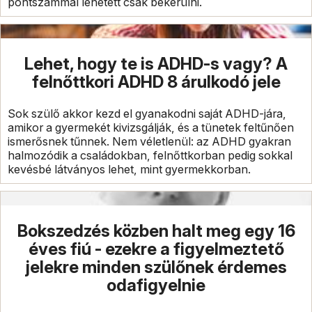
pontszámmal lehetett csak bekerülni.
Lehet, hogy te is ADHD-s vagy? A
felnőttkori ADHD 8 árulkodó jele
Sok szülő akkor kezd el gyanakodni saját ADHD-jára,
amikor a gyermekét kivizsgálják, és a tünetek feltűnően
ismerősnek tűnnek. Nem véletlenül: az ADHD gyakran
halmozódik a családokban, felnőttkorban pedig sokkal
kevésbé látványos lehet, mint gyermekkorban.
Bokszedzés közben halt meg egy 16
éves fiú - ezekre a figyelmeztető
jelekre minden szülőnek érdemes
odafigyelnie