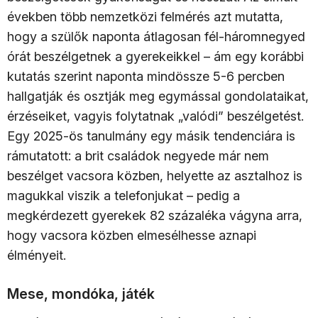
években több nemzetközi felmérés azt mutatta,
hogy a szülők naponta átlagosan fél-háromnegyed
órát beszélgetnek a gyerekeikkel – ám egy korábbi
kutatás szerint naponta mindössze 5-6 percben
hallgatják és osztják meg egymással gondolataikat,
érzéseiket, vagyis folytatnak „valódi” beszélgetést.
Egy 2025-ös tanulmány egy másik tendenciára is
rámutatott: a brit családok negyede már nem
beszélget vacsora közben, helyette az asztalhoz is
magukkal viszik a telefonjukat – pedig a
megkérdezett gyerekek 82 százaléka vágyna arra,
hogy vacsora közben elmesélhesse aznapi
élményeit.
Mese, mondóka, játék