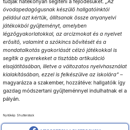
tudják hatékonyan segíteni a fejlődésüket.
„Az
óvodapedagógusnak készülő hallgatóinktól
például azt kértük, állítsanak össze anyanyelvi
játékokból gyűjteményt, amelyben
légzőgyakorlatokkal, az arcizmokat és a nyelvet
erősítő, valamint a szókincs bővítését és a
mondatalkotás gyakorlását célzó játékokkal is
segítik a gyerekeket a tisztább artikuláció
elsajátításában, illetve a változatos nyelvhasználat
kialakításában, ezzel is felkészülve az iskolára”
–
magyarázza a szakember, hozzátéve: hallgatóik így
gazdag módszertani gyűjteménnyel indulhatnak el a
pályán.
Nyitókép: Shutterstock