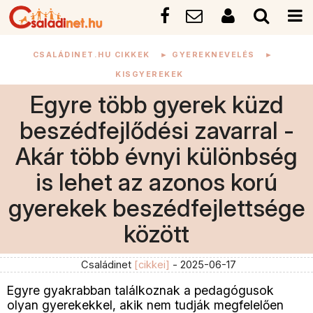
CSALÁDINET.HU CIKKEK
►
GYEREKNEVELÉS
►
KISGYEREKEK
Egyre több gyerek küzd
beszédfejlődési zavarral -
Akár több évnyi különbség
is lehet az azonos korú
gyerekek beszédfejlettsége
között
Családinet
[cikkei]
- 2025-06-17
Egyre gyakrabban találkoznak a pedagógusok
olyan gyerekekkel, akik nem tudják megfelelően