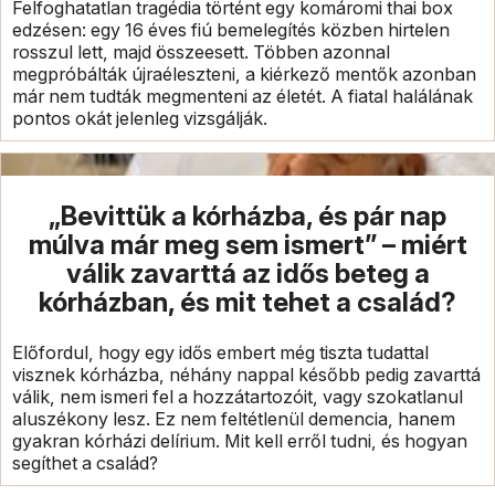
Felfoghatatlan tragédia történt egy komáromi thai box
edzésen: egy 16 éves fiú bemelegítés közben hirtelen
rosszul lett, majd összeesett. Többen azonnal
megpróbálták újraéleszteni, a kiérkező mentők azonban
már nem tudták megmenteni az életét. A fiatal halálának
pontos okát jelenleg vizsgálják.
„Bevittük a kórházba, és pár nap
múlva már meg sem ismert” – miért
válik zavarttá az idős beteg a
kórházban, és mit tehet a család?
Előfordul, hogy egy idős embert még tiszta tudattal
visznek kórházba, néhány nappal később pedig zavarttá
válik, nem ismeri fel a hozzátartozóit, vagy szokatlanul
aluszékony lesz. Ez nem feltétlenül demencia, hanem
gyakran kórházi delírium. Mit kell erről tudni, és hogyan
segíthet a család?