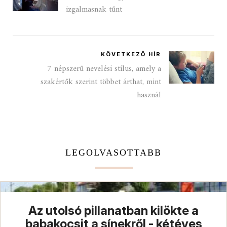
izgalmasnak tűnt
KÖVETKEZŐ HÍR
7 népszerű nevelési stílus, amely a
szakértők szerint többet árthat, mint
használ
LEGOLVASOTTABB
Az utolsó pillanatban kilökte a
babakocsit a sínekről - kétéves