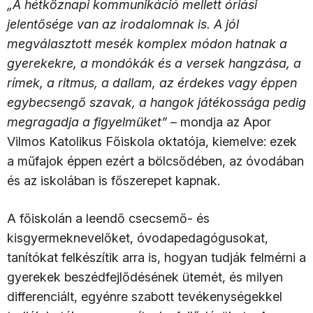
„A hétköznapi kommunikáció mellett óriási
jelentősége van az irodalomnak is. A jól
megválasztott mesék komplex módon hatnak a
gyerekekre, a mondókák és a versek hangzása, a
rímek, a ritmus, a dallam, az érdekes vagy éppen
egybecsengő szavak, a hangok játékossága pedig
megragadja a figyelmüket”
– mondja az Apor
Vilmos Katolikus Főiskola oktatója, kiemelve: ezek
a műfajok éppen ezért a bölcsődében, az óvodában
és az iskolában is főszerepet kapnak.
A főiskolán a leendő csecsemő- és
kisgyermeknevelőket, óvodapedagógusokat,
tanítókat felkészítik arra is, hogyan tudják felmérni a
gyerekek beszédfejlődésének ütemét, és milyen
differenciált, egyénre szabott tevékenységekkel