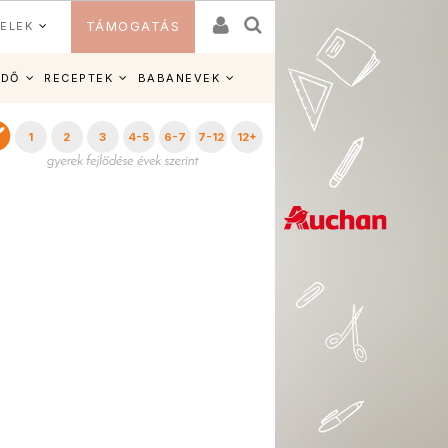
ELEK
TÁMOGATÁS
IDŐ
RECEPTEK
BABANEVEK
1
2
3
4-5
6-7
7-12
12+