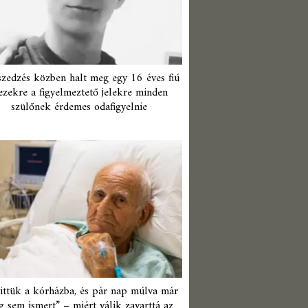
zedzés közben halt meg egy 16 éves fiú
ezekre a figyelmeztető jelekre minden
szülőnek érdemes odafigyelnie
ittük a kórházba, és pár nap múlva már
 sem ismert” – miért válik zavarttá az