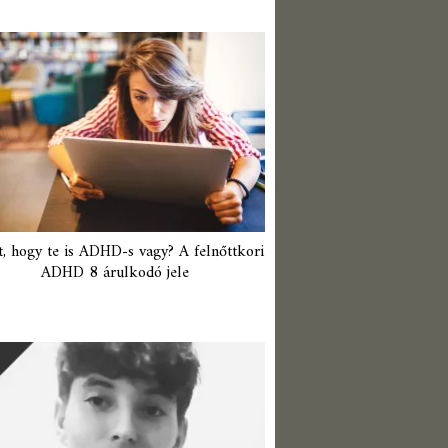
t, hogy te is ADHD-s vagy? A felnőttkori
ADHD 8 árulkodó jele