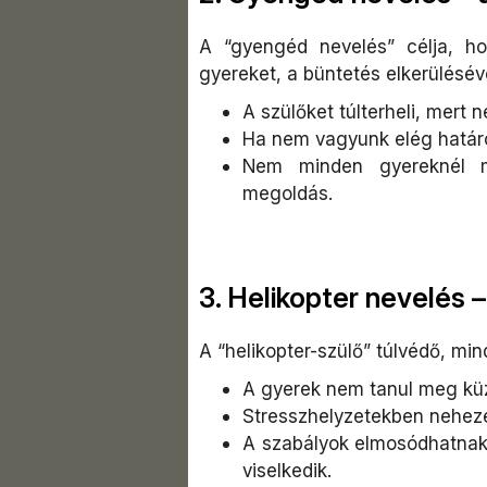
A “gyengéd nevelés” célja, h
gyereket, a büntetés elkerülésév
A szülőket túlterheli, mert 
Ha nem vagyunk elég határoz
Nem minden gyereknél m
megoldás.
3. Helikopter nevelés 
A “helikopter-szülő” túlvédő, mi
A gyerek nem tanul meg küzd
Stresszhelyzetekben neheze
A szabályok elmosódhatnak,
viselkedik.