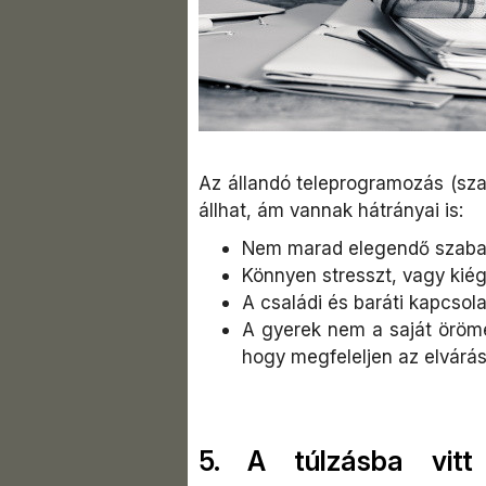
Az állandó teleprogramozás (sza
állhat, ám vannak hátrányai is:
Nem marad elegendő szabad
Könnyen stresszt, vagy kiég
A családi és baráti kapcsol
A gyerek nem a saját öröm
hogy megfeleljen az elvárá
5. A túlzásba vitt