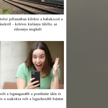
tolsó pillanatban kilökte a babakocsit a
ínekről - kétéves kislánya túlélte, az
édesanya meghalt
 volt a legmagasabb a ponthatár idén és
re a szakokra volt a legnehezebb bejutni