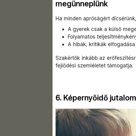
megünneplünk
Ha minden apróságért dícsérünk, 
A gyerek csak a külső meger
Folyamatos teljesítménykény
A hibák, kritikák elfogadása
Szakértők inkább az erőfeszítésr
fejlődési szemléletet támogatja.
6. Képernyőidő jutalom