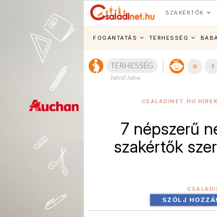
SZAKÉRTŐK
FOGANTATÁS
TERHESSÉG
BAB
0
1
CSALÁDINET.HU HÍRE
7 népszerű ne
szakértők szer
CSALÁDI
SZÓLJ HOZZÁ