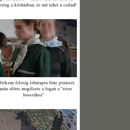
beteg a kórházban, és mit tehet a család?
ltékeny feleség leharapta férje péniszét,
után előtte megélezte a fogait a "véres
bosszúhoz"