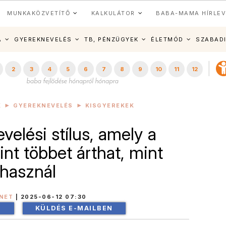
MUNKAKÖZVETÍTŐ
KALKULÁTOR
BABA-MAMA HÍRLEV
A
GYEREKNEVELÉS
TB, PÉNZÜGYEK
ÉLETMÓD
SZABAD
2
3
4
5
6
7
8
9
10
11
12
K
GYEREKNEVELÉS
KISGYEREKEK
velési stílus, amely a
int többet árthat, mint
használ
NET
|
2025-06-12 07:30
!
KÜLDÉS E-MAILBEN