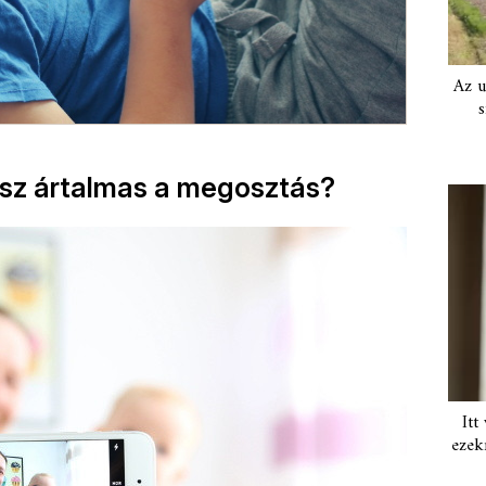
Az u
s
lesz ártalmas a megosztás?
Itt
ezek