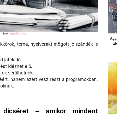
fotó:
depositphotos
Agys
ak
kkörök, torna, nyelvórák) mögött jó szándék is
 játékidő.
ést idézhet elő.
atok sérülhetnek.
éért, hanem azért vesz részt a programokban,
soknak.
 dicséret – amikor mindent