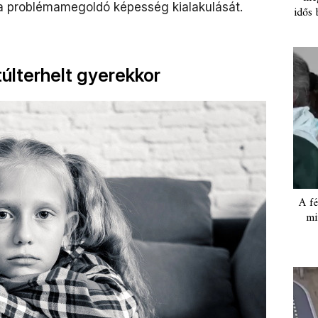
s a problémamegoldó képesség kialakulását.
idős 
últerhelt gyerekkor
A fé
mi