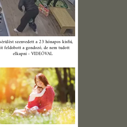
érülést szenvedett a 23 hónapos kisfiú,
it feldobott a gondozó, de nem tudott
elkapni - VIDEÓVAL