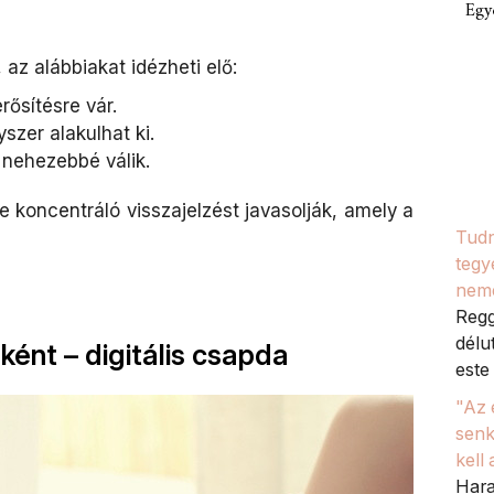
Egy
az alábbiakat idézheti elő:
ősítésre vár.
szer alakulhat ki.
 nehezebbé válik.
e koncentráló visszajelzést javasolják, amely a
Tudn
tegy
nem
Regg
délu
ként – digitális csapda
este 
"Az 
senk
kell
Hara