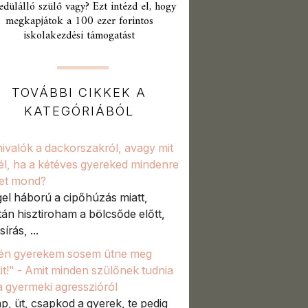
edülálló szülő vagy? Ezt intézd el, hogy
megkapjátok a 100 ezer forintos
iskolakezdési támogatást
TOVÁBBI CIKKEK A
KATEGÓRIÁBÓL
ivalók a dackorszakról, avagy mit
él, ha a kétéves gyereked mindenre
et mond?
el háború a cipőhúzás miatt,
tán hisztiroham a bölcsőde előtt,
sírás, ...
én gyerekem sosem ütne meg
it!" - Amit minden szülőnek tudnia
 a gyermeki agresszióról
p, üt, csapkod a gyerek, te pedig