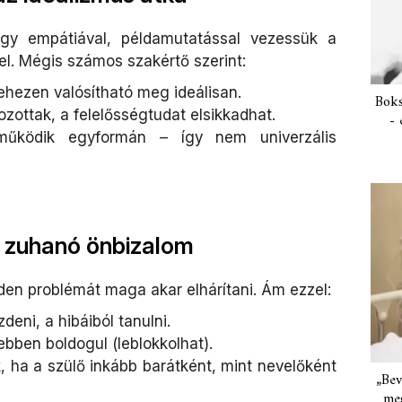
ogy empátiával, példamutatással vezessük a
el. Mégis számos szakértő szerint:
nehezen valósítható meg ideálisan.
Boks
ottak, a felelősségtudat elsikkadhat.
- 
űködik egyformán – így nem univerzális
– zuhanó önbizalom
nden problémát maga akar elhárítani. Ám ezzel:
eni, a hibáiból tanulni.
bben boldogul (leblokkolhat).
 ha a szülő inkább barátként, mint nevelőként
„Bev
meg