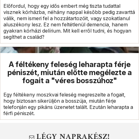
Előfordul, hogy egy idős embert még tiszta tudattal
visznek kórházba, néhány nappal később pedig zavarttá
válik, nem ismeri fel a hozzátartozóit, vagy szokatlanul
aluszékony lesz. Ez nem feltétlenül demencia, hanem
gyakran kórházi delírium. Mit kell erről tudni, és hogyan
segíthet a család?
A féltékeny feleség leharapta férje
péniszét, miután előtte megélezte a
fogait a "véres bosszúhoz"
Egy féltékeny moszkvai feleség megreszelte a fogait,
hogy biztosan sikerüljön a bosszúja, miután férje
telefonján egy pikáns üzenetet talált. Ezután leharapta a
férfi péniszét.
LÉGY NAPRAKÉSZ!