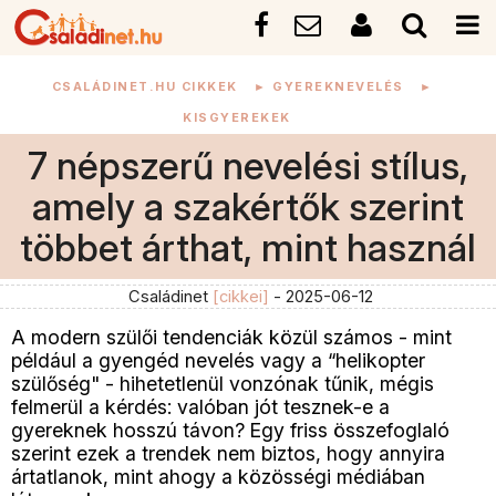
CSALÁDINET.HU CIKKEK
►
GYEREKNEVELÉS
►
KISGYEREKEK
7 népszerű nevelési stílus,
amely a szakértők szerint
többet árthat, mint használ
Családinet
[cikkei]
- 2025-06-12
A modern szülői tendenciák közül számos - mint
például a gyengéd nevelés vagy a “helikopter
szülőség" - hihetetlenül vonzónak tűnik, mégis
felmerül a kérdés: valóban jót tesznek-e a
gyereknek hosszú távon? Egy friss összefoglaló
szerint ezek a trendek nem biztos, hogy annyira
ártatlanok, mint ahogy a közösségi médiában