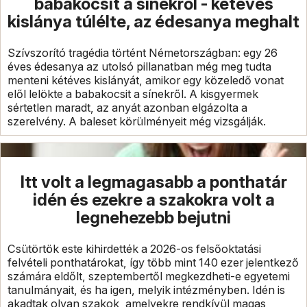
babakocsit a sínekről - kétéves
kislánya túlélte, az édesanya meghalt
Szívszorító tragédia történt Németországban: egy 26
éves édesanya az utolsó pillanatban még meg tudta
menteni kétéves kislányát, amikor egy közeledő vonat
elől lelökte a babakocsit a sínekről. A kisgyermek
sértetlen maradt, az anyát azonban elgázolta a
szerelvény. A baleset körülményeit még vizsgálják.
Itt volt a legmagasabb a ponthatár
idén és ezekre a szakokra volt a
legnehezebb bejutni
Csütörtök este kihirdették a 2026-os felsőoktatási
felvételi ponthatárokat, így több mint 140 ezer jelentkező
számára eldőlt, szeptembertől megkezdheti-e egyetemi
tanulmányait, és ha igen, melyik intézményben. Idén is
akadtak olyan szakok, amelyekre rendkívül magas