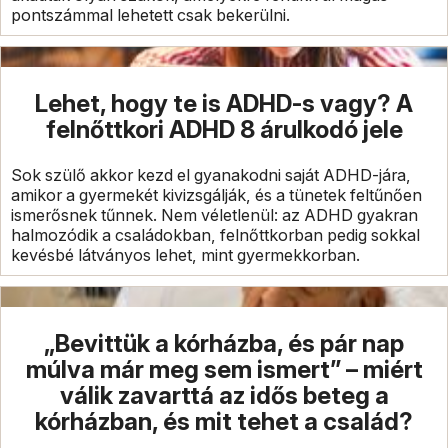
pontszámmal lehetett csak bekerülni.
Lehet, hogy te is ADHD-s vagy? A
felnőttkori ADHD 8 árulkodó jele
Sok szülő akkor kezd el gyanakodni saját ADHD-jára,
amikor a gyermekét kivizsgálják, és a tünetek feltűnően
ismerősnek tűnnek. Nem véletlenül: az ADHD gyakran
halmozódik a családokban, felnőttkorban pedig sokkal
kevésbé látványos lehet, mint gyermekkorban.
„Bevittük a kórházba, és pár nap
múlva már meg sem ismert” – miért
válik zavarttá az idős beteg a
kórházban, és mit tehet a család?