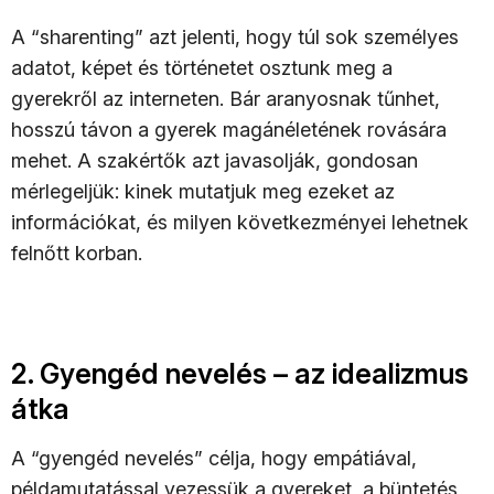
A “sharenting” azt jelenti, hogy túl sok személyes
adatot, képet és történetet osztunk meg a
gyerekről az interneten. Bár aranyosnak tűnhet,
hosszú távon a gyerek magánéletének rovására
mehet. A szakértők azt javasolják, gondosan
mérlegeljük: kinek mutatjuk meg ezeket az
információkat, és milyen következményei lehetnek
felnőtt korban.
2. Gyengéd nevelés – az idealizmus
átka
A “gyengéd nevelés” célja, hogy empátiával,
példamutatással vezessük a gyereket, a büntetés