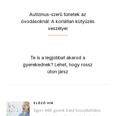
Autizmus-szerű tünetek az
óvodásoknál: A korlátlan kütyüzés
veszélyei
Te is a legjobbat akarod a
gyerekednek? Lehet, hogy rossz
úton jársz
ELŐZŐ HÍR
Egyre több gyerek küzd beszédfejlődési