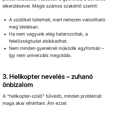
elkerülésével. Mégis számos szakértő szerint:
A szülőket túlterheli, mert nehezen valósítható
meg ideálisan.
Ha nem vagyunk elég határozottak, a
felelősségtudat elsikkadhat.
Nem minden gyereknél működik egyformán –
így nem univerzális megoldás.
3. Helikopter nevelés – zuhanó
önbizalom
A “helikopter-szülő” túlvédő, minden problémát
maga akar elhárítani. Ám ezzel: