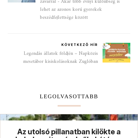
zavarral - Akár több évnyi különbség is
lehet az azonos korú gyerekek
beszédfejlettsége között
KÖVETKEZŐ HÍR
Legendás állatok földjén – Napközis
mesetábor kisiskolásoknak Zuglóban
LEGOLVASOTTABB
Az utolsó pillanatban kilökte a