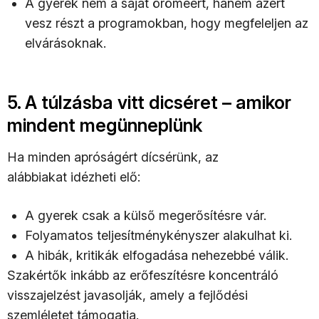
A gyerek nem a saját öröméért, hanem azért
vesz részt a programokban, hogy megfeleljen az
elvárásoknak.
5. A túlzásba vitt dicséret – amikor
mindent megünneplünk
Ha minden apróságért dícsérünk, az
alábbiakat idézheti elő:
A gyerek csak a külső megerősítésre vár.
Folyamatos teljesítménykényszer alakulhat ki.
A hibák, kritikák elfogadása nehezebbé válik.
Szakértők inkább az erőfeszítésre koncentráló
visszajelzést javasolják, amely a fejlődési
szemléletet támogatja.