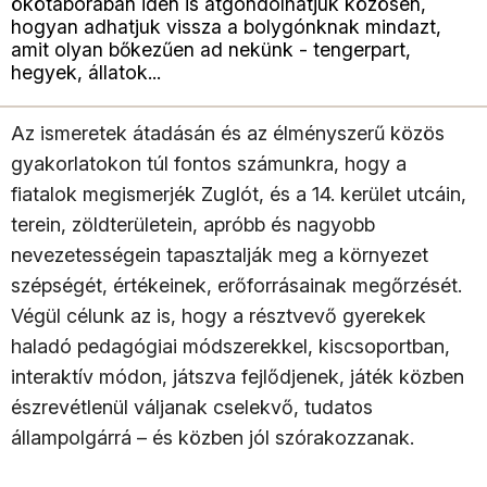
ökötáborában idén is átgondolhatjuk közösen,
hogyan adhatjuk vissza a bolygónknak mindazt,
amit olyan bőkezűen ad nekünk - tengerpart,
hegyek, állatok...
Az ismeretek átadásán és az élményszerű közös
gyakorlatokon túl fontos számunkra, hogy a
fiatalok megismerjék Zuglót, és a 14. kerület utcáin,
terein, zöldterületein, apróbb és nagyobb
nevezetességein tapasztalják meg a környezet
szépségét, értékeinek, erőforrásainak megőrzését.
Végül célunk az is, hogy a résztvevő gyerekek
haladó pedagógiai módszerekkel, kiscsoportban,
interaktív módon, játszva fejlődjenek, játék közben
észrevétlenül váljanak cselekvő, tudatos
állampolgárrá – és közben jól szórakozzanak.