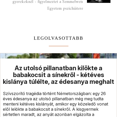
gyerekeknél - figyelmeztet a Semmelweis
Egyetem pszichiátere
LEGOLVASOTTABB
Az utolsó pillanatban kilökte a
babakocsit a sínekről - kétéves
kislánya túlélte, az édesanya meghalt
Szívszorító tragédia történt Németországban: egy 26
éves édesanya az utolsó pillanatban még meg tudta
menteni kétéves kislányát, amikor egy közeledő vonat
elől lelökte a babakocsit a sínekről. A kisgyermek
sértetlen maradt, az anyát azonban elgázolta a