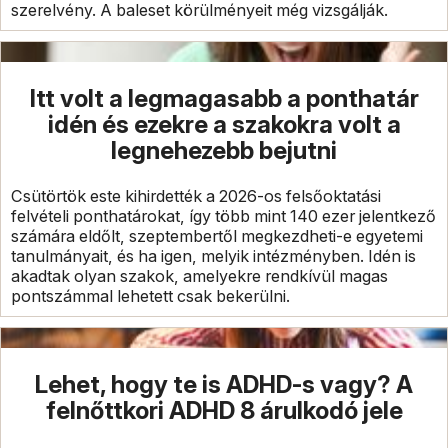
szerelvény. A baleset körülményeit még vizsgálják.
Itt volt a legmagasabb a ponthatár
idén és ezekre a szakokra volt a
legnehezebb bejutni
Csütörtök este kihirdették a 2026-os felsőoktatási
felvételi ponthatárokat, így több mint 140 ezer jelentkező
számára eldőlt, szeptembertől megkezdheti-e egyetemi
tanulmányait, és ha igen, melyik intézményben. Idén is
akadtak olyan szakok, amelyekre rendkívül magas
pontszámmal lehetett csak bekerülni.
Lehet, hogy te is ADHD-s vagy? A
felnőttkori ADHD 8 árulkodó jele