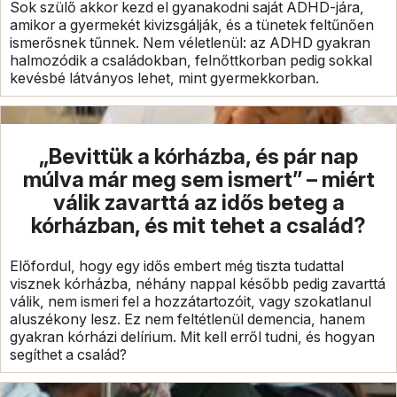
Sok szülő akkor kezd el gyanakodni saját ADHD-jára,
amikor a gyermekét kivizsgálják, és a tünetek feltűnően
ismerősnek tűnnek. Nem véletlenül: az ADHD gyakran
halmozódik a családokban, felnőttkorban pedig sokkal
kevésbé látványos lehet, mint gyermekkorban.
„Bevittük a kórházba, és pár nap
múlva már meg sem ismert” – miért
válik zavarttá az idős beteg a
kórházban, és mit tehet a család?
Előfordul, hogy egy idős embert még tiszta tudattal
visznek kórházba, néhány nappal később pedig zavarttá
válik, nem ismeri fel a hozzátartozóit, vagy szokatlanul
aluszékony lesz. Ez nem feltétlenül demencia, hanem
gyakran kórházi delírium. Mit kell erről tudni, és hogyan
segíthet a család?