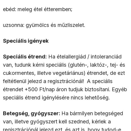
ebéd: meleg étel étteremben;
uzsonna: gyümölcs és műzliszelet.
Speciális igények
Speciális étrend:
Ha ételallergiád / intoleranciád
van, tudunk kérni speciális (glutén-, laktóz-, tej- és
cukormentes, illetve vegetáriánus) étrendet, de ezt
feltétlenül jelezd a regisztrációnál! A speciális
étrendet +500 Ft/nap áron tudjuk biztosítani. Egyéb
speciális étrend igénylésére nincs lehetőség.
Betegség, gyógyszer:
Ha bármilyen betegséged
van, illetve gyógyszert kell szedned, kérlek a
regisztrációnál jelezd ezt, és azt is, hogy tudod-e