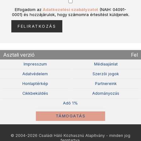
Elfogadom az
Adatkezelési szabályzatot
(NAIH: 04091-
0001) és hozzájárulok, hogy számomra értesítést küldjenek.
Asztali verzió
Fel
Impresszum
Médiaajánlat
Adatvédelem
Szerzõi jogok
Honlaptérkép
Partnereink
Cikkbeküldés
Adományozás
Adó 1%
TÁMOGATÁS
© 2004-2026 Családi Háló Közhasznú Alapítvány - minden jog
fenntartva.