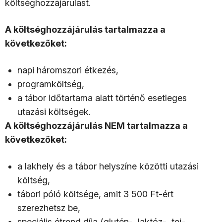
költséghozzájárulást.
A költséghozzájárulás tartalmazza a
következőket:
napi háromszori étkezés,
programköltség,
a tábor időtartama alatt történő esetleges
utazási költségek.
A költséghozzájárulás NEM tartalmazza a
következőket:
a lakhely és a tábor helyszíne közötti utazási
költség,
tábori póló költsége, amit 3 500 Ft-ért
szerezhetsz be,
speciális étrend díja (glutén-, laktóz-, tej-,