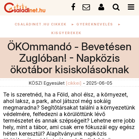
CSALÁDINET.HU CIKKEK
►
GYEREKNEVELÉS
►
KISGYEREKEK
ÖKOmmandó - Bevetésen
Zuglóban! - Napközis
ökotábor kisiskolásoknak
KÖSZI Egyesület
[cikkei]
- 2025-06-05
Te is szeretnéd, ha a Föld, ahol élsz, a környezet,
ahol laksz, a park, ahol játszol még sokáig
megmaradna? Segítőtársakat találni a környezetünk
védelmére, felfedezni a körülöttünk lévő
természetet és annak szépségeit? Lehetne erre jobb
hely, mint a tábor, ami csak erre fókuszál egy egész
héten keresztül? Alapítványunk napközis