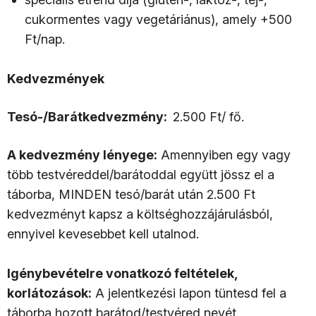
cukormentes vagy vegetáriánus), amely +500
Ft/nap.
Kedvezmények
Tesó-/Barátkedvezmény:
2.500 Ft/ fő.
A kedvezmény lényege:
Amennyiben egy vagy
több testvéreddel/barátoddal együtt jössz el a
táborba, MINDEN tesó/barát után 2.500 Ft
kedvezményt kapsz a költséghozzájárulásból,
ennyivel kevesebbet kell utalnod.
Igénybevételre vonatkozó feltételek,
korlátozások:
A jelentkezési lapon tüntesd fel a
táborba hozott barátod/testvéred nevét.