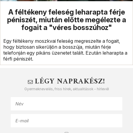
A féltékeny feleség leharapta férje
péniszét, miután előtte megélezte a
fogait a "véres bosszúhoz"
Egy féltékeny moszkvai feleség megreszelte a fogait,
hogy biztosan sikerüljön a bosszúja, miután férje
telefonján egy pikáns üzenetet talált. Ezután leharapta a
férfi péniszét.
LÉGY NAPRAKÉSZ!
Gyermeknevelés, friss hírek, aktualitások - hírlevél