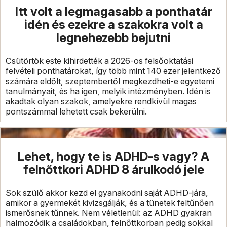
Itt volt a legmagasabb a ponthatár
idén és ezekre a szakokra volt a
legnehezebb bejutni
Csütörtök este kihirdették a 2026-os felsőoktatási
felvételi ponthatárokat, így több mint 140 ezer jelentkező
számára eldőlt, szeptembertől megkezdheti-e egyetemi
tanulmányait, és ha igen, melyik intézményben. Idén is
akadtak olyan szakok, amelyekre rendkívül magas
pontszámmal lehetett csak bekerülni.
Lehet, hogy te is ADHD-s vagy? A
felnőttkori ADHD 8 árulkodó jele
Sok szülő akkor kezd el gyanakodni saját ADHD-jára,
amikor a gyermekét kivizsgálják, és a tünetek feltűnően
ismerősnek tűnnek. Nem véletlenül: az ADHD gyakran
halmozódik a családokban, felnőttkorban pedig sokkal