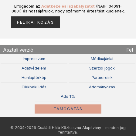
Elfogadom az
Adatkezelési szabályzatot
(NAIH: 04091-
0001) és hozzájárulok, hogy számomra értesítést küldjenek.
Asztali verzió
Fel
Impresszum
Médiaajánlat
Adatvédelem
Szerzõi jogok
Honlaptérkép
Partnereink
Cikkbeküldés
Adományozás
Adó 1%
TÁMOGATÁS
© 2004-2026 Családi Háló Közhasznú Alapítvány - minden jog
fenntartva.