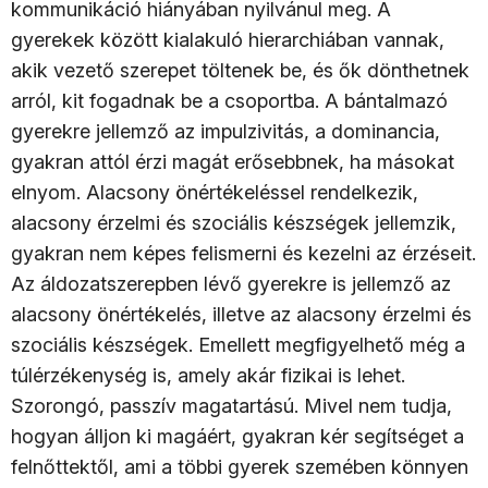
kommunikáció hiányában nyilvánul meg. A
gyerekek között kialakuló hierarchiában vannak,
akik vezető szerepet töltenek be, és ők dönthetnek
arról, kit fogadnak be a csoportba. A bántalmazó
gyerekre jellemző az impulzivitás, a dominancia,
gyakran attól érzi magát erősebbnek, ha másokat
elnyom. Alacsony önértékeléssel rendelkezik,
alacsony érzelmi és szociális készségek jellemzik,
gyakran nem képes felismerni és kezelni az érzéseit.
Az áldozatszerepben lévő gyerekre is jellemző az
alacsony önértékelés, illetve az alacsony érzelmi és
szociális készségek. Emellett megfigyelhető még a
túlérzékenység is, amely akár fizikai is lehet.
Szorongó, passzív magatartású. Mivel nem tudja,
hogyan álljon ki magáért, gyakran kér segítséget a
felnőttektől, ami a többi gyerek szemében könnyen