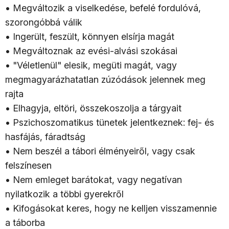
•
Megváltozik a viselkedése, befelé fordulóvá,
szorongóbbá válik
•
Ingerült, feszült, könnyen elsírja magát
•
Megváltoznak az evési-alvási szokásai
•
"Véletlenül" elesik, megüti magát, vagy
megmagyarázhatatlan zúzódások jelennek meg
rajta
•
Elhagyja, eltöri, összekoszolja a tárgyait
•
Pszichoszomatikus tünetek jelentkeznek: fej- és
hasfájás, fáradtság
•
Nem beszél a tábori élményeiről, vagy csak
felszínesen
•
Nem emleget barátokat, vagy negatívan
nyilatkozik a többi gyerekről
•
Kifogásokat keres, hogy ne kelljen visszamennie
a táborba