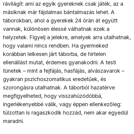
rávilágít: ami az egyik gyereknek csak játék, az a
másiknak már fájdalmas bántalmazás lehet. A
táborokban, ahol a gyerekek 24 órán át együtt
vannak, különösen élessé válhatnak ezek a
helyzetek. Figyelj a jelekre, amelyek arra utalhatnak,
hogy valami nincs rendben. Ha gyermeked
korábban lelkesen járt táborba, de hirtelen
ellenállást mutat, érdemes gyanakodni. A testi
tünetek – mint a fejfájás, hasfájás, alvászavarok –
gyakran pszichoszomatikus eredetűek, és
szorongásra utalhatnak. A táborból hazatérve
megfigyelheted, hogy visszahúzódóbbá,
ingerlékenyebbé válik, vagy éppen ellenkezőleg:
túlzottan is ragaszkodik hozzád, nem akar egyedül
maradni.