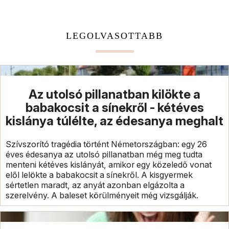
LEGOLVASOTTABB
Az utolsó pillanatban kilökte a
babakocsit a sínekről - kétéves
kislánya túlélte, az édesanya meghalt
Szívszorító tragédia történt Németországban: egy 26
éves édesanya az utolsó pillanatban még meg tudta
menteni kétéves kislányát, amikor egy közeledő vonat
elől lelökte a babakocsit a sínekről. A kisgyermek
sértetlen maradt, az anyát azonban elgázolta a
szerelvény. A baleset körülményeit még vizsgálják.