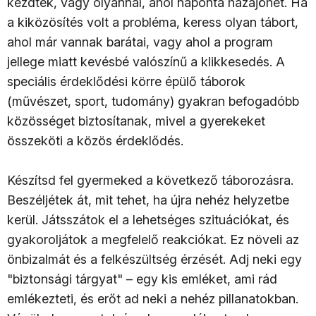
kezdtek, vagy olyannal, ahol naponta hazajöhet. Ha
a kiközösítés volt a probléma, keress olyan tábort,
ahol már vannak barátai, vagy ahol a program
jellege miatt kevésbé valószínű a klikkesedés. A
speciális érdeklődési körre épülő táborok
(művészet, sport, tudomány) gyakran befogadóbb
közösséget biztosítanak, mivel a gyerekeket
összeköti a közös érdeklődés.
Készítsd fel gyermeked a következő táborozásra.
Beszéljétek át, mit tehet, ha újra nehéz helyzetbe
kerül. Játsszátok el a lehetséges szituációkat, és
gyakoroljátok a megfelelő reakciókat. Ez növeli az
önbizalmát és a felkészültség érzését. Adj neki egy
"biztonsági tárgyat" – egy kis emléket, ami rád
emlékezteti, és erőt ad neki a nehéz pillanatokban.