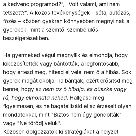
a kedvenc programod?", "Volt valami, ami nem
tetszett?". A közös tevékenységek – séta, autózás,
főzés – közben gyakran könnyebben megnyílnak a
gyerekek, mint a szemtől szembe ülős
beszélgetésekben.
Ha gyermeked végül megnyílik és elmondja, hogy
kiközösítették vagy bántották, a legfontosabb,
hogy értesd meg, hitesd el vele: nem ő a hibás. Sok
gyerek magát okolja, ha bántják, ezért erősítsd meg
benne, hogy
ez nem az ő hibája, és büszke vagy
rá, hogy elmondta neked
. Hallgasd meg
figyelmesen, és ne bagatellizáld el az érzéseit olyan
mondatokkal, mint "Biztos nem úgy gondolták"
vagy "Ne törődj velük".
Közösen dolgozzatok ki stratégiákat a helyzet