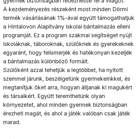
gyermek biztonságban fedezhesse fel a világot.
A kezdeményezés részeként most minden Dörmi
termék vásárlásának 1%-ával együtt támogathatjuk
a Hintalovon Alapítvány iskolai bántalmazás elleni
programját. Ez a program szakmai segítséget nyújt
iskoláknak, táboroknak, szülőknek és gyerekeknek
egyaránt, hogy felismerjék és hatékonyan kezeljék
a bántalmazás különböző formáit.
Szülőként azzal tehetjük a legtöbbet, ha nyitott
szemmel járunk, beszélgetünk gyermekeinkkel, és
megtanítjuk őket arra, hogyan álljanak ki magukért
és társaikért. Együtt teremthetünk olyan
környezetet, ahol minden gyermek biztonságban
érezheti magát, és ahol a játék valóban csak játék
marad.