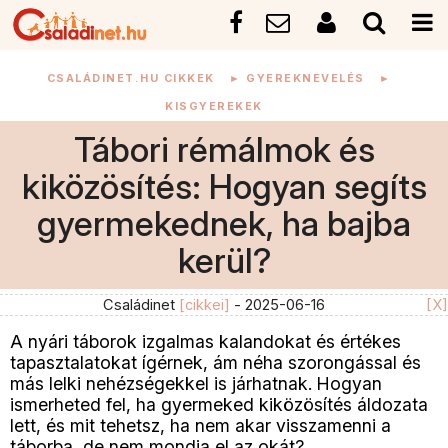
CSALÁDINET.HU CIKKEK
►
GYEREKNEVELÉS
►
KISGYEREKEK
Tábori rémálmok és
kiközösítés: Hogyan segíts
gyermekednek, ha bajba
kerül?
Családinet
[cikkei]
- 2025-06-16
[X]
A nyári táborok izgalmas kalandokat és értékes
tapasztalatokat ígérnek, ám néha szorongással és
más lelki nehézségekkel is járhatnak. Hogyan
ismerheted fel, ha gyermeked kiközösítés áldozata
lett, és mit tehetsz, ha nem akar visszamenni a
táborba, de nem mondja el az okát?