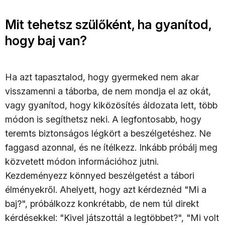
Mit tehetsz szülőként, ha gyanítod,
hogy baj van?
Ha azt tapasztalod, hogy gyermeked nem akar
visszamenni a táborba, de nem mondja el az okát,
vagy gyanítod, hogy kiközösítés áldozata lett, több
módon is segíthetsz neki. A legfontosabb, hogy
teremts biztonságos légkört a beszélgetéshez. Ne
faggasd azonnal, és ne ítélkezz. Inkább próbálj meg
közvetett módon információhoz jutni.
Kezdeményezz könnyed beszélgetést a tábori
élményekről. Ahelyett, hogy azt kérdeznéd "Mi a
baj?", próbálkozz konkrétabb, de nem túl direkt
kérdésekkel: "Kivel játszottál a legtöbbet?", "Mi volt