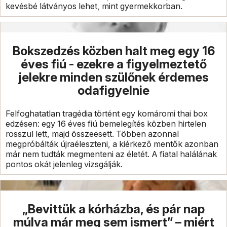
kevésbé látványos lehet, mint gyermekkorban.
Bokszedzés közben halt meg egy 16
éves fiú - ezekre a figyelmeztető
jelekre minden szülőnek érdemes
odafigyelnie
Felfoghatatlan tragédia történt egy komáromi thai box
edzésen: egy 16 éves fiú bemelegítés közben hirtelen
rosszul lett, majd összeesett. Többen azonnal
megpróbálták újraéleszteni, a kiérkező mentők azonban
már nem tudták megmenteni az életét. A fiatal halálának
pontos okát jelenleg vizsgálják.
„Bevittük a kórházba, és pár nap
múlva már meg sem ismert” – miért