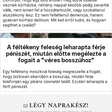
Előfordul, hogy egy idős embert még tiszta tudattal
visznek kórházba, néhány nappal később pedig zavarttá
válik, nem ismeri fel a hozzátartozóit, vagy szokatlanul
aluszékony lesz. Ez nem feltétlenül demencia, hanem
gyakran kórházi delírium. Mit kell erről tudni, és hogyan
segíthet a család?
A féltékeny feleség leharapta férje
péniszét, miután előtte megélezte a
fogait a "véres bosszúhoz"
Egy féltékeny moszkvai feleség megreszelte a fogait,
hogy biztosan sikerüljön a bosszúja, miután férje
telefonján egy pikáns üzenetet talált. Ezután leharapta a
férfi péniszét.
LÉGY NAPRAKÉSZ!