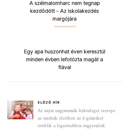
A szélmalomharc nem tegnap
kezdődött - Az iskolakezdés
margójára
Egy apa huszonhat éven keresztül
minden évben lefotózta magát a
fiával
ELŐZŐ HÍR
Az anyai nagymamák különleges szerepe
az unokák életében: az ő génjeiket
öröklik a legerősebben nagyszüleik