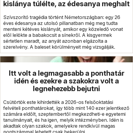
kislánya túlélte, az édesanya meghalt
Szívszorító tragédia történt Németországban: egy 26
éves édesanya az utolsó pillanatban még meg tudta
menteni kétéves kislányát, amikor egy közeledő vonat
elől lelökte a babakocsit a sínekről. A kisgyermek
sértetlen maradt, az anyát azonban elgázolta a
szerelvény. A baleset körülményeit még vizsgálják.
Itt volt a legmagasabb a ponthatár
idén és ezekre a szakokra volt a
legnehezebb bejutni
Csütörtök este kihirdették a 2026-os felsőoktatási
felvételi ponthatárokat, így több mint 140 ezer jelentkező
számára eldőlt, szeptembertől megkezdheti-e egyetemi
tanulmányait, és ha igen, melyik intézményben. Idén is
akadtak olyan szakok, amelyekre rendkívül magas
pontszámmal lehetett csak bekerülni.