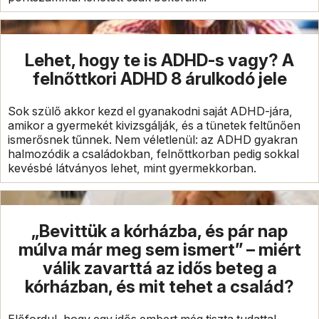
Lehet, hogy te is ADHD-s vagy? A
felnőttkori ADHD 8 árulkodó jele
Sok szülő akkor kezd el gyanakodni saját ADHD-jára,
amikor a gyermekét kivizsgálják, és a tünetek feltűnően
ismerősnek tűnnek. Nem véletlenül: az ADHD gyakran
halmozódik a családokban, felnőttkorban pedig sokkal
kevésbé látványos lehet, mint gyermekkorban.
„Bevittük a kórházba, és pár nap
múlva már meg sem ismert” – miért
válik zavarttá az idős beteg a
kórházban, és mit tehet a család?