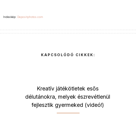
Indexkép:
Depositphotos.com
KAPCSOLÓDÓ CIKKEK:
Kreatív játékötletek esős
délutánokra, melyek észrevétlenül
fejlesztik gyermeked (videó!)