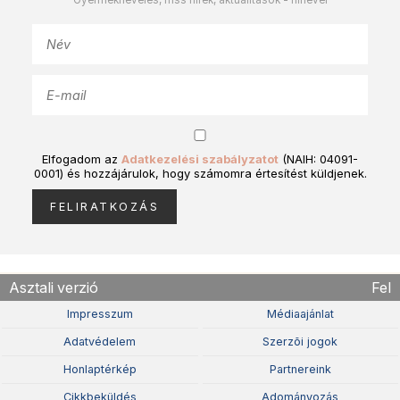
Gyermeknevelés, friss hírek, aktualitások - hírlevél
Elfogadom az
Adatkezelési szabályzatot
(NAIH: 04091-
0001) és hozzájárulok, hogy számomra értesítést küldjenek.
Asztali verzió
Fel
Impresszum
Médiaajánlat
Adatvédelem
Szerzõi jogok
Honlaptérkép
Partnereink
Cikkbeküldés
Adományozás