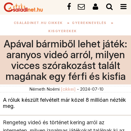
CSALÁDINET.HU CIKKEK
►
GYEREKNEVELÉS
►
KISGYEREKEK
Apával bármiből lehet játék:
aranyos videó arról, milyen
vicces szórakozást talált
magának egy férfi és kisfia
Németh Noémi
[cikkei]
- 2024-07-10
A róluk készült felvételt már közel 8 millióan nézték
meg.
Rengeteg videó és történet kering arról az
interneten, milyen izgalmas játékokat találnak ki az