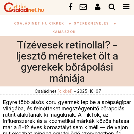
CSALÁDINET.HU CIKKEK
►
GYEREKNEVELÉS
►
KAMASZOK
Tízévesek retinollal? -
Ijesztő méreteket ölt a
gyerekek bőrápolási
mániája
Családinet
[cikkei]
- 2025-10-07
Egyre több alsós korú gyermek lép be a szépségipar
világába, és felnőtteket megszégyenítő bőrápolási
rutint alakítanak ki maguknak. A TikTok, az
influenszerek és a kozmetikai márkák közös hatása
már a 8-12 éves korosztályt sem kíméli — de vajon
mit okozhat mindez egy fejlődő szervezetben és