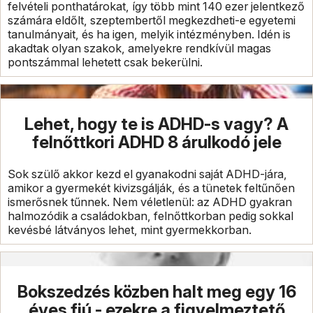
felvételi ponthatárokat, így több mint 140 ezer jelentkező
számára eldőlt, szeptembertől megkezdheti-e egyetemi
tanulmányait, és ha igen, melyik intézményben. Idén is
akadtak olyan szakok, amelyekre rendkívül magas
pontszámmal lehetett csak bekerülni.
Lehet, hogy te is ADHD-s vagy? A
felnőttkori ADHD 8 árulkodó jele
Sok szülő akkor kezd el gyanakodni saját ADHD-jára,
amikor a gyermekét kivizsgálják, és a tünetek feltűnően
ismerősnek tűnnek. Nem véletlenül: az ADHD gyakran
halmozódik a családokban, felnőttkorban pedig sokkal
kevésbé látványos lehet, mint gyermekkorban.
Bokszedzés közben halt meg egy 16
éves fiú - ezekre a figyelmeztető