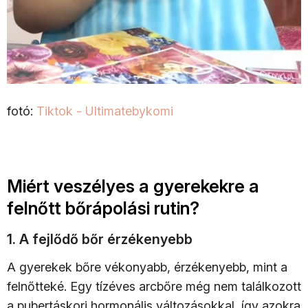
fotó:
Tiktok - Ultimatebykomi
Miért veszélyes a gyerekekre a
felnőtt bőrápolási rutin?
1. A fejlődő bőr érzékenyebb
A gyerekek bőre vékonyabb, érzékenyebb, mint a
felnőtteké. Egy tízéves arcbőre még nem találkozott
a pubertáskori hormonális változásokkal, így azokra