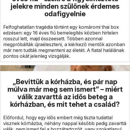
jelekre minden szülőnek érdemes
odafigyelnie
Felfoghatatlan tragédia történt egy komáromi thai box
edzésen: egy 16 éves fiú bemelegítés közben hirtelen
rosszul lett, majd összeesett. Többen azonnal
megpróbálták újraéleszteni, a kiérkező mentők azonban
már nem tudták megmenteni az életét. A fiatal halálának
pontos okát jelenleg vizsgálják.
„Bevittük a kórházba, és pár nap
múlva már meg sem ismert” – miért
válik zavarttá az idős beteg a
kórházban, és mit tehet a család?
Előfordul, hogy egy idős embert még tiszta tudattal
visznek kórházba, néhány nappal később pedig zavarttá
válik, nem ismeri fel a hozzátartozóit, vagy szokatlanul