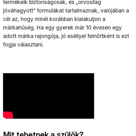
termékeik biztonságosak, és „orvosilag
jóváhagyott” formulákat tartalmaznak, valójában a
cél az, hogy minél korábban kialakuljon a
márkahűség. Ha egy gyerek már 10 évesen egy
adott márka rajongója, jó eséllyel felnőttként is ezt
fogja választani.
Mit tehetnek a szülők?