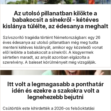
Az utolsó pillanatban kilökte a
babakocsit a sínekről - kétéves
kislánya túlélte, az édesanya meghalt
Szívszorító tragédia történt Németországban: egy 26
éves édesanya az utolsó pillanatban még meg tudta
menteni kétéves kislányát, amikor egy közeledő vonat
elől lelökte a babakocsit a sínekről. A kisgyermek
sértetlen maradt, az anyát azonban elgázolta a
szerelvény. A baleset körülményeit még vizsgálják.
Itt volt a legmagasabb a ponthatár
idén és ezekre a szakokra volt a
legnehezebb bejutni
Csütörtök este kihirdették a 2026-os felsőoktatási