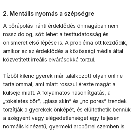
2. Mentális nyomás a szépségre
A bőrápolás iránti érdeklődés önmagában nem
rossz dolog, sőt: lehet a testtudatosság és
önismeret első lépése is. A probléma ott kezdődik,
amikor ez az érdeklődés a közösségi média által
közvetített irreális elvárásokká torzul.
Tízből kilenc gyerek már találkozott olyan online
tartalommal, ami miatt rosszul érezte magát a
külseje miatt. A folyamatos hasonlítgatás, a
„tökéletes bőr”, „glass skin” és „no pores” trendek
torzítják a gyerekek önképét, és elültethetik bennük
a szégyent vagy elégedetlenséget egy teljesen
normális kinézetű, gyermeki arcbőrrel szemben is.