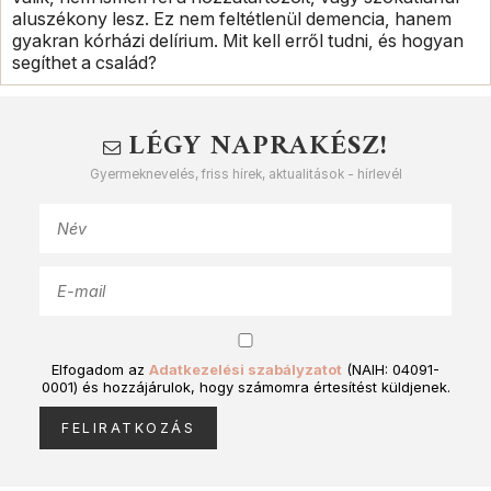
aluszékony lesz. Ez nem feltétlenül demencia, hanem
gyakran kórházi delírium. Mit kell erről tudni, és hogyan
segíthet a család?
LÉGY NAPRAKÉSZ!
Gyermeknevelés, friss hírek, aktualitások - hírlevél
Elfogadom az
Adatkezelési szabályzatot
(NAIH: 04091-
0001) és hozzájárulok, hogy számomra értesítést küldjenek.