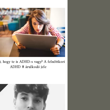
t, hogy te is ADHD-s vagy? A felnőttkori
ADHD 8 árulkodó jele