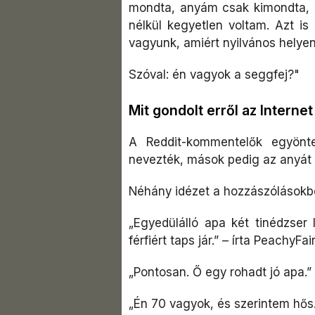
mondta, anyám csak kimondta, 
nélkül kegyetlen voltam. Azt i
vagyunk, amiért nyilvános helye
Szóval: én vagyok a seggfej?"
Mit gondolt erről az Interne
A Reddit-kommentelők egyönte
nevezték, mások pedig az anyát k
Néhány idézet a hozzászólásokbó
„Egyedülálló apa két tinédzser 
férfiért taps jár.” – írta PeachyFa
„Pontosan. Ő egy rohadt jó apa.”
„Én 70 vagyok, és szerintem hős.