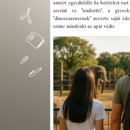
amiért egyedülálló fia betéteket tar
szerint ez "undorító", a gyerek
"dinoszaurusznak" nevezte saját édes
szinte mindenki az apát védte.