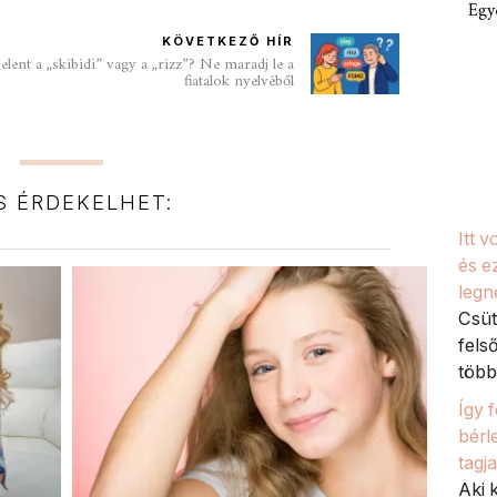
Egy
KÖVETKEZŐ HÍR
lent a „skibidi” vagy a „rizz”? Ne maradj le a
fiatalok nyelvéből
IS ÉRDEKELHET:
Itt 
és e
legn
Csüt
fels
több 
Így 
bérl
tagj
Aki k