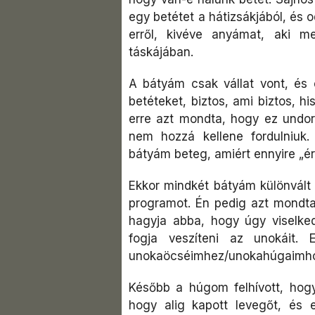
egy betétet a hátizsákjából, és
erről, kivéve anyámat, aki m
táskájában.
A bátyám csak vállat vont, és 
betéteket, biztos, ami biztos, h
erre azt mondta, hogy ez undor
nem hozzá kellene fordulniuk
bátyám beteg, amiért ennyire „ér
Ekkor mindkét bátyám különvált a 
programot. Én pedig azt mondt
hagyja abba, hogy úgy viselked
fogja veszíteni az unokáit.
unokaöcséimhez/unokahúgaimh
Később a húgom felhívott, hogy
hogy alig kapott levegőt, és em