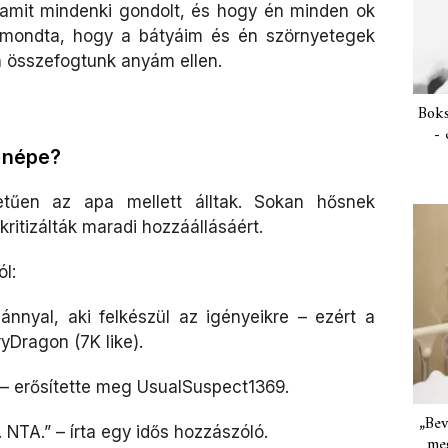
amit mindenki gondolt, és hogy én minden ok
s mondta, hogy a bátyáim és én szörnyetegek
n összefogtunk anyám ellen.
Boks
- 
t népe?
tűen az apa mellett álltak. Sokan hősnek
ritizálták maradi hozzáállásáért.
l:
lánnyal, aki felkészül az igényeikre – ezért a
iryDragon (7K like).
 – erősítette meg UsualSuspect1369.
„Bev
 NTA.” – írta egy idős hozzászóló.
meg