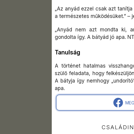
„Az anyád ezzel csak azt tanítja
a természetes működésüket.” –
„Anyád nem azt mondta ki, a
gondolta így. A bátyád jó apa. NT
Tanulság
A történet hatalmas visszhang
szülő feladata, hogy felkészüljö
A bátyja így nemhogy „undorít
apa.
MEG
CSALÁDI