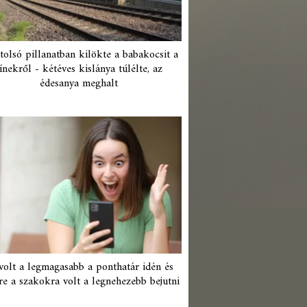
tolsó pillanatban kilökte a babakocsit a
ínekről - kétéves kislánya túlélte, az
édesanya meghalt
 volt a legmagasabb a ponthatár idén és
re a szakokra volt a legnehezebb bejutni