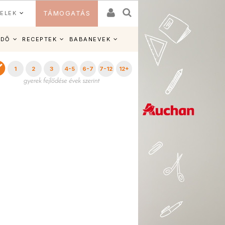
ELEK
TÁMOGATÁS
IDŐ
RECEPTEK
BABANEVEK
1
2
3
4-5
6-7
7-12
12+