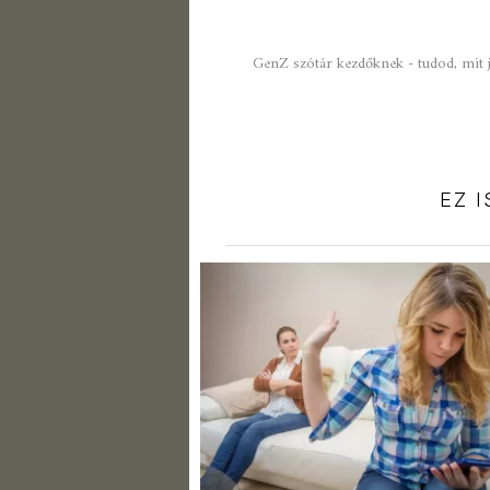
GenZ szótár kezdőknek - tudod, mit je
EZ 