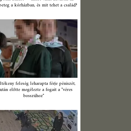
beteg a kórházban, és mit tehet a család?
ltékeny feleség leharapta férje péniszét,
után előtte megélezte a fogait a "véres
bosszúhoz"