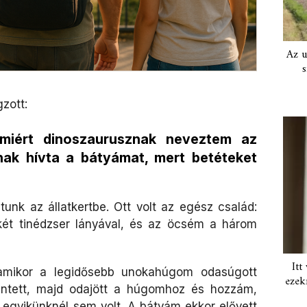
Az u
s
zott:
miért dinoszaurusznak neveztem az
nak hívta a bátyámat, mert betéteket
nk az állatkertbe. Ott volt az egész család:
ét tinédzser lányával, és az öcsém a három
Itt
amikor a legidősebb unokahúgom odasúgott
ezek
intett, majd odajött a húgomhoz és hozzám,
 egyikünknél sem volt. A bátyám ekkor elővett