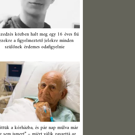
zedzés közben halt meg egy 16 éves fiú
ezekre a figyelmeztető jelekre minden
szülőnek érdemes odafigyelnie
ittük a kórházba, és pár nap múlva már
 sem ismert” – miért válik zavarttá az