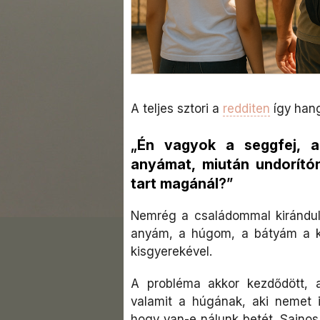
A teljes sztori a
redditen
így hang
„
Én vagyok a seggfej, a
anyámat, miután undorító
tart magánál
?”
Nemrég a családommal kirándultu
anyám, a húgom, a bátyám a k
kisgyerekével.
A probléma akkor kezdődött, 
valamit a húgának, aki nemet 
hogy van-e nálunk betét. Sajnos