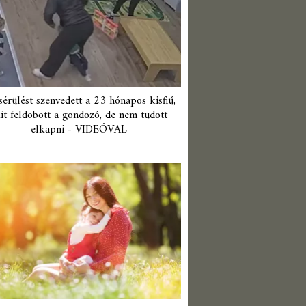
érülést szenvedett a 23 hónapos kisfiú,
it feldobott a gondozó, de nem tudott
elkapni - VIDEÓVAL