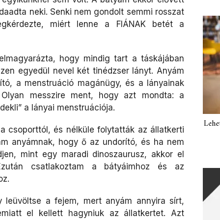
 odaadta neki. Senki nem gondolt semmi rosszat
egkérdezte, miért lenne a FIÁNAK betét a
elmagyarázta, hogy mindig tart a táskájában
iszen egyedül nevel két tinédzser lányt. Anyám
ító, a menstruáció magánügy, és a lányainak
. Olyan messzire ment, hogy azt mondta: a
dekli” a lányai menstruációja.
Lehe
csoporttól, és nélküle folytatták az állatkerti
am anyámnak, hogy ő az undorító, és ha nem
jen, mint egy maradi dinoszaurusz, akkor el
 Ezután csatlakoztam a bátyáimhoz és az
oz.
 leüvöltse a fejem, mert anyám annyira sírt,
iatt el kellett hagyniuk az állatkertet. Azt