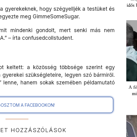
idős 
 a gyerekeknek, hogy szégyelljék a testüket és
 jegyezte meg GimmeSomeSugar.
mit mindenki gondolt, mert senki más nem
A.” – írta confusedcollstudent.
ot keltett: a közösség többsége szerint egy
n gyerekei szükségleteire, legyen szó bármiről.
ó” lenne, hanem sokak szemében példamutató
A fé
mi
OSZTOM A FACEBOOKON!
NET HOZZÁSZÓLÁSOK