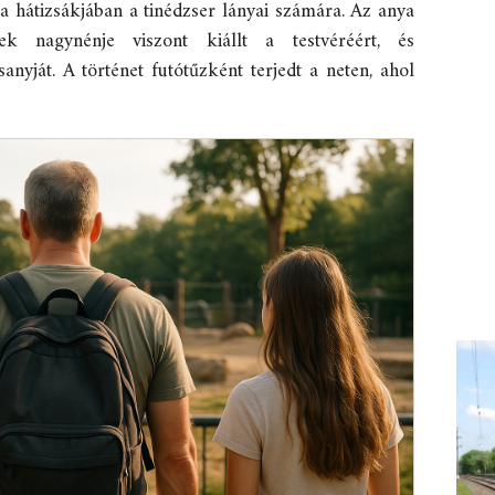
t a hátizsákjában a tinédzser lányai számára. Az anya
ek nagynénje viszont kiállt a testvéréért, és
anyját. A történet futótűzként terjedt a neten, ahol