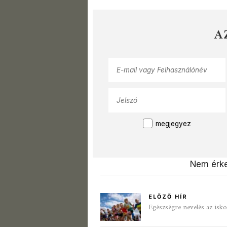
A
megjegyez
Nem érke
ELŐZŐ HÍR
Egészségre nevelés az isk