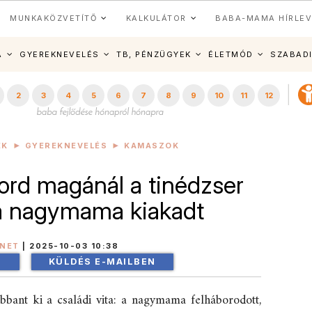
MUNKAKÖZVETÍTŐ
KALKULÁTOR
BABA-MAMA HÍRLEV
A
GYEREKNEVELÉS
TB, PÉNZÜGYEK
ÉLETMÓD
SZABAD
2
3
4
5
6
7
8
9
10
11
12
EK
GYEREKNEVELÉS
KAMASZOK
ord magánál a tinédzser
 a nagymama kiakadt
INET
|
2025-10-03 10:38
!
KÜLDÉS E-MAILBEN
bbant ki a családi vita: a nagymama felháborodott,