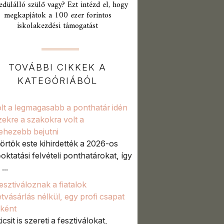
edülálló szülő vagy? Ezt intézd el, hogy
megkapjátok a 100 ezer forintos
iskolakezdési támogatást
TOVÁBBI CIKKEK A
KATEGÓRIÁBÓL
volt a legmagasabb a ponthatár idén
zekre a szakokra volt a
ehezebb bejutni
örtök este kihirdették a 2026-os
őoktatási felvételi ponthatárokat, így
...
fesztiváloznak a fiatalok
etvásárlás nélkül, egy profi csapat
aként
icsit is szereti a fesztiválokat,