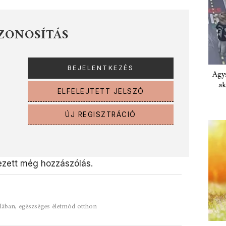
ZONOSÍTÁS
Agys
ak
ELFELEJTETT JELSZÓ
ÚJ REGISZTRÁCIÓ
zett még hozzászólás.
olában, egészséges életmód otthon