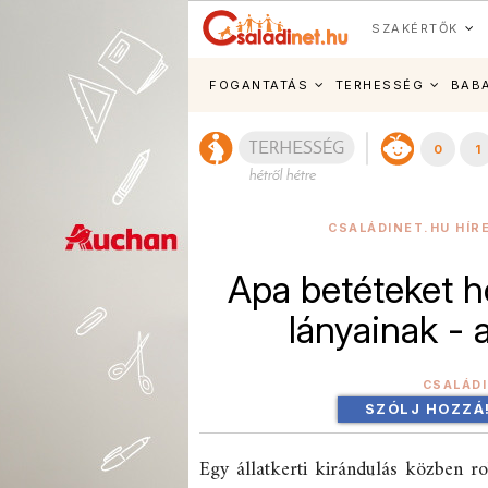
SZAKÉRTŐK
FOGANTATÁS
TERHESSÉG
BAB
0
1
CSALÁDINET.HU HÍR
Apa betéteket h
lányainak -
CSALÁD
SZÓLJ HOZZÁ
Egy állatkerti kirándulás közben ro