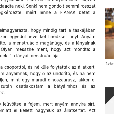
 odaadta neki. Senki nem gondolt semmi rosszat
egkérdezte, miért lenne a FIÁNAK betét a
elmagyarázta, hogy mindig tart a táskájában
iszen egyedül nevel két tinédzser lányt. Anyám
ító, a menstruáció magánügy, és a lányainak
. Olyan messzire ment, hogy azt mondta: a
dekli” a lányai menstruációja.
Lehe
csoporttól, és nélküle folytatták az állatkerti
am anyámnak, hogy ő az undorító, és ha nem
jen, mint egy maradi dinoszaurusz, akkor el
 Ezután csatlakoztam a bátyáimhoz és az
oz.
 leüvöltse a fejem, mert anyám annyira sírt,
iatt el kellett hagyniuk az állatkertet. Azt