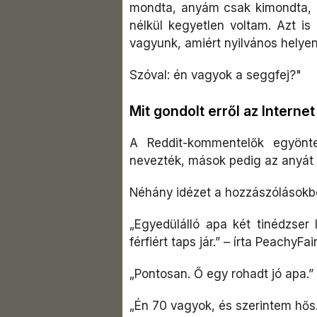
mondta, anyám csak kimondta, 
nélkül kegyetlen voltam. Azt i
vagyunk, amiért nyilvános helye
Szóval: én vagyok a seggfej?"
Mit gondolt erről az Interne
A Reddit-kommentelők egyönte
nevezték, mások pedig az anyát k
Néhány idézet a hozzászólásokbó
„Egyedülálló apa két tinédzser 
férfiért taps jár.” – írta PeachyFa
„Pontosan. Ő egy rohadt jó apa.”
„Én 70 vagyok, és szerintem hős.