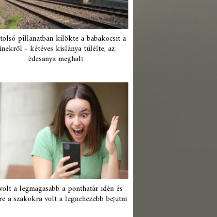
tolsó pillanatban kilökte a babakocsit a
ínekről - kétéves kislánya túlélte, az
édesanya meghalt
 volt a legmagasabb a ponthatár idén és
re a szakokra volt a legnehezebb bejutni