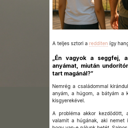
A teljes sztori a
redditen
így hang
„
Én vagyok a seggfej, a
anyámat, miután undorító
tart magánál
?”
Nemrég a családommal kirándultu
anyám, a húgom, a bátyám a k
kisgyerekével.
A probléma akkor kezdődött, 
valamit a húgának, aki nemet 
hogy van-e nálunk betét. Sajnos