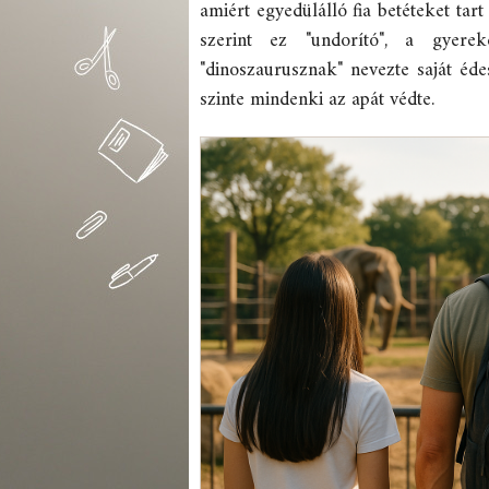
amiért egyedülálló fia betéteket tar
szerint ez "undorító", a gyerek
"dinoszaurusznak" nevezte saját édes
szinte mindenki az apát védte.