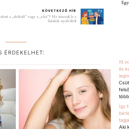
Egy
KÖVETKEZŐ HÍR
lent a „skibidi” vagy a „rizz”? Ne maradj le a
fiatalok nyelvéből
IS ÉRDEKELHET:
Itt 
és e
legn
Csüt
fels
több 
Így 
bérl
tagj
Aki k