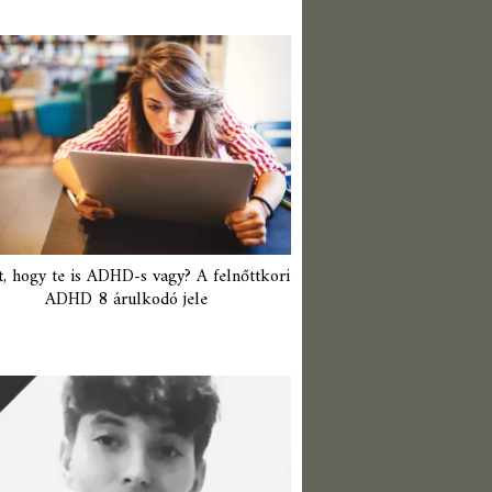
t, hogy te is ADHD-s vagy? A felnőttkori
ADHD 8 árulkodó jele