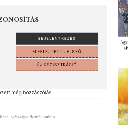
ZONOSÍTÁS
Agys
ak
ELFELEJTETT JELSZÓ
ÚJ REGISZTRÁCIÓ
zett még hozzászólás.
olában, egészséges életmód otthon