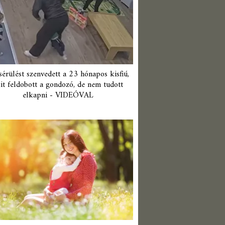
érülést szenvedett a 23 hónapos kisfiú,
it feldobott a gondozó, de nem tudott
elkapni - VIDEÓVAL