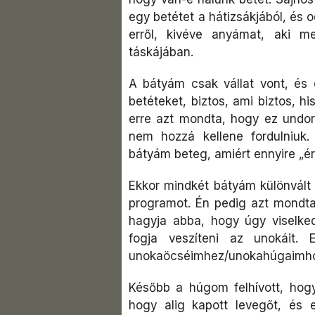
egy betétet a hátizsákjából, és
erről, kivéve anyámat, aki m
táskájában.
A bátyám csak vállat vont, és 
betéteket, biztos, ami biztos, h
erre azt mondta, hogy ez undor
nem hozzá kellene fordulniuk
bátyám beteg, amiért ennyire „ér
Ekkor mindkét bátyám különvált a 
programot. Én pedig azt mondt
hagyja abba, hogy úgy viselked
fogja veszíteni az unokáit.
unokaöcséimhez/unokahúgaimh
Később a húgom felhívott, hogy
hogy alig kapott levegőt, és em