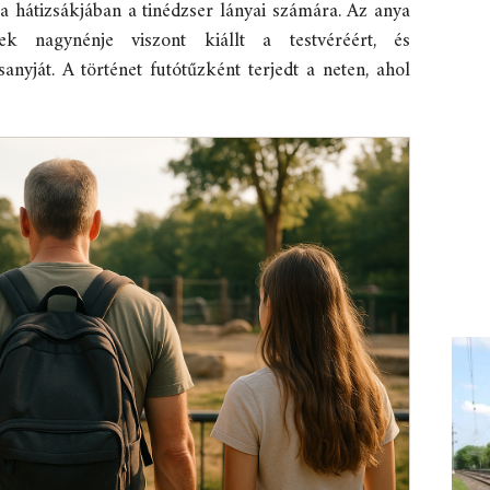
t a hátizsákjában a tinédzser lányai számára. Az anya
ek nagynénje viszont kiállt a testvéréért, és
anyját. A történet futótűzként terjedt a neten, ahol