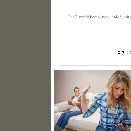
GenZ szótár kezdőknek - tudod, mit je
EZ 