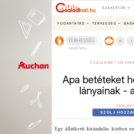
SZAKÉRTŐK
FOGANTATÁS
TERHESSÉG
BAB
0
1
CSALÁDINET.HU HÍR
Apa betéteket h
lányainak -
CSALÁD
SZÓLJ HOZZÁ
Egy állatkerti kirándulás közben ro