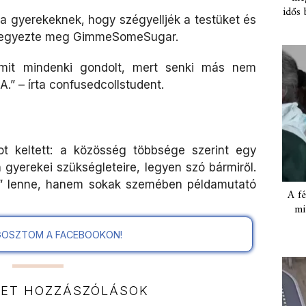
idős 
 a gyerekeknek, hogy szégyelljék a testüket és
 jegyezte meg GimmeSomeSugar.
mit mindenki gondolt, mert senki más nem
A.” – írta confusedcollstudent.
ot keltett: a közösség többsége szerint egy
n gyerekei szükségleteire, legyen szó bármiről.
ó” lenne, hanem sokak szemében példamutató
A fé
mi
OSZTOM A FACEBOOKON!
NET HOZZÁSZÓLÁSOK