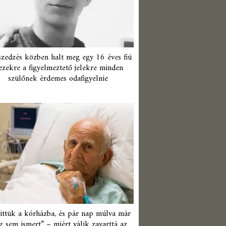
zedzés közben halt meg egy 16 éves fiú
ezekre a figyelmeztető jelekre minden
szülőnek érdemes odafigyelnie
ittük a kórházba, és pár nap múlva már
 sem ismert” – miért válik zavarttá az