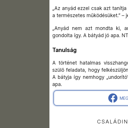
„Az anyád ezzel csak azt tanítja
a természetes működésüket.” –
„Anyád nem azt mondta ki, a
gondolta így. A bátyád jó apa. NT
Tanulság
A történet hatalmas visszhang
szülő feladata, hogy felkészüljö
A bátyja így nemhogy „undorít
apa.
MEG
CSALÁDI