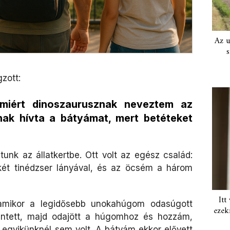
Az u
s
zott:
miért dinoszaurusznak neveztem az
nak hívta a bátyámat, mert betéteket
nk az állatkertbe. Ott volt az egész család:
ét tinédzser lányával, és az öcsém a három
Itt
amikor a legidősebb unokahúgom odasúgott
ezek
intett, majd odajött a húgomhoz és hozzám,
 egyikünknél sem volt. A bátyám ekkor elővett