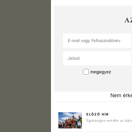
A
megjegyez
Nem érke
ELŐZŐ HÍR
Egészségre nevelés az isk