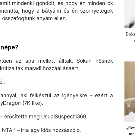
amit mindenki gondolt, és hogy én minden ok
s mondta, hogy a bátyáim és én szörnyetegek
n összefogtunk anyám ellen.
Boks
- 
t népe?
tűen az apa mellett álltak. Sokan hősnek
ritizálták maradi hozzáállásáért.
l:
lánnyal, aki felkészül az igényeikre – ezért a
iryDragon (7K like).
 – erősítette meg UsualSuspect1369.
„Bev
 NTA.” – írta egy idős hozzászóló.
meg