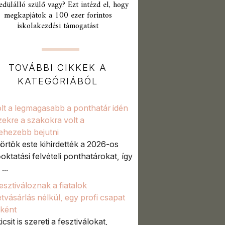
edülálló szülő vagy? Ezt intézd el, hogy
megkapjátok a 100 ezer forintos
iskolakezdési támogatást
TOVÁBBI CIKKEK A
KATEGÓRIÁBÓL
volt a legmagasabb a ponthatár idén
zekre a szakokra volt a
ehezebb bejutni
örtök este kihirdették a 2026-os
őoktatási felvételi ponthatárokat, így
...
fesztiváloznak a fiatalok
etvásárlás nélkül, egy profi csapat
aként
icsit is szereti a fesztiválokat,