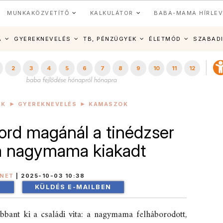
MUNKAKÖZVETÍTŐ
KALKULÁTOR
BABA-MAMA HÍRLEV
A
GYEREKNEVELÉS
TB, PÉNZÜGYEK
ÉLETMÓD
SZABAD
2
3
4
5
6
7
8
9
10
11
12
EK
GYEREKNEVELÉS
KAMASZOK
ord magánál a tinédzser
 a nagymama kiakadt
INET
|
2025-10-03 10:38
!
KÜLDÉS E-MAILBEN
bbant ki a családi vita: a nagymama felháborodott,