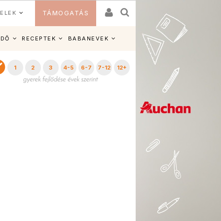
ELEK
TÁMOGATÁS
IDŐ
RECEPTEK
BABANEVEK
1
2
3
4-5
6-7
7-12
12+