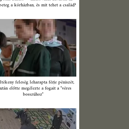
beteg a kórházban, és mit tehet a család?
ltékeny feleség leharapta férje péniszét,
után előtte megélezte a fogait a "véres
bosszúhoz"