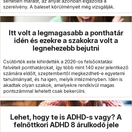
sértetlen maradt, az anyát azonban elgázolta a
szerelvény. A baleset körülményeit még vizsgálják.
Itt volt a legmagasabb a ponthatár
idén és ezekre a szakokra volt a
legnehezebb bejutni
Csütörtök este kihirdették a 2026-os felsőoktatási
felvételi ponthatárokat, így több mint 140 ezer jelentkező
számára eldőlt, szeptembertől megkezdheti-e egyetemi
tanulmányait, és ha igen, melyik intézményben. Idén is
akadtak olyan szakok, amelyekre rendkívül magas
pontszámmal lehetett csak bekerülni.
Lehet, hogy te is ADHD-s vagy? A
felnőttkori ADHD 8 árulkodó jele