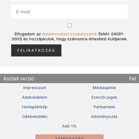
Elfogadom az
Adatkezelési szabályzatot
(NAIH: 04091-
0001) és hozzájárulok, hogy számomra értesítést küldjenek.
Asztali verzió
Fel
Impresszum
Médiaajánlat
Adatvédelem
Szerzõi jogok
Honlaptérkép
Partnereink
Cikkbeküldés
Adományozás
Adó 1%
TÁMOGATÁS