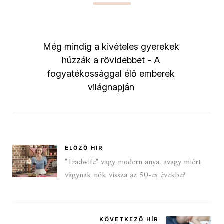
Még mindig a kivételes gyerekek
húzzák a rövidebbet - A
fogyatékossággal élő emberek
világnapján
ELŐZŐ HÍR
"Tradwife" vagy modern anya, avagy miért
vágynak nők vissza az 50-es évekbe?
KÖVETKEZŐ HÍR