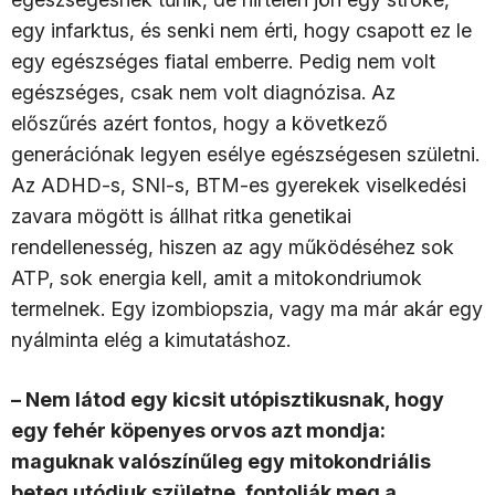
egy infarktus, és senki nem érti, hogy csapott ez le
egy egészséges fiatal emberre. Pedig nem volt
egészséges, csak nem volt diagnózisa. Az
előszűrés azért fontos, hogy a következő
generációnak legyen esélye egészségesen születni.
Az ADHD-s, SNI-s, BTM-es gyerekek viselkedési
zavara mögött is állhat ritka genetikai
rendellenesség, hiszen az agy működéséhez sok
ATP, sok energia kell, amit a mitokondriumok
termelnek. Egy izombiopszia, vagy ma már akár egy
nyálminta elég a kimutatáshoz.
– Nem látod egy kicsit utópisztikusnak, hogy
egy fehér köpenyes orvos azt mondja:
maguknak valószínűleg egy mitokondriális
beteg utódjuk születne, fontolják meg a