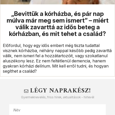
„Bevittük a kórházba, és pár nap
múlva már meg sem ismert” – miért
válik zavarttá az idős beteg a
kórházban, és mit tehet a család?
Előfordul, hogy egy idős embert még tiszta tudattal
visznek kórházba, néhány nappal később pedig zavarttá
válik, nem ismeri fel a hozzátartozóit, vagy szokatlanul
aluszékony lesz. Ez nem feltétlenül demencia, hanem
gyakran kórházi delírium. Mit kell erről tudni, és hogyan
segíthet a család?
LÉGY NAPRAKÉSZ!
Gyermeknevelés, friss hírek, aktualitások - hírlevél