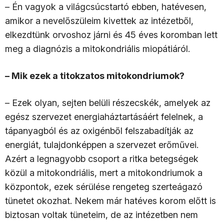
– Én vagyok a világcsúcstartó ebben, hatévesen,
amikor a nevelőszüleim kivettek az intézetből,
elkezdtünk orvoshoz járni és 45 éves koromban lett
meg a diagnózis a mitokondriális miopátiáról.
– Mik ezek a titokzatos mitokondriumok?
– Ezek olyan, sejten belüli részecskék, amelyek az
egész szervezet energiaháztartásáért felelnek, a
tápanyagból és az oxigénből felszabadítják az
energiát, tulajdonképpen a szervezet erőművei.
Azért a legnagyobb csoport a ritka betegségek
közül a mitokondriális, mert a mitokondriumok a
központok, ezek sérülése rengeteg szerteágazó
tünetet okozhat. Nekem már hatéves korom előtt is
biztosan voltak tüneteim, de az intézetben nem