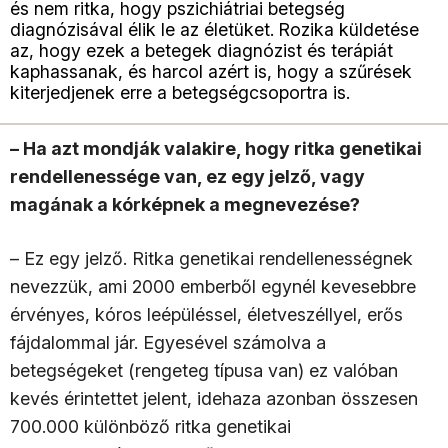
és nem ritka, hogy pszichiátriai betegség
diagnózisával élik le az életüket. Rozika küldetése
az, hogy ezek a betegek diagnózist és terápiát
kaphassanak, és harcol azért is, hogy a szűrések
kiterjedjenek erre a betegségcsoportra is.
– Ha azt mondják valakire, hogy ritka genetikai
rendellenessége van, ez egy jelző, vagy
magának a kórképnek a megnevezése?
– Ez egy jelző. Ritka genetikai rendellenességnek
nevezzük, ami 2000 emberből egynél kevesebbre
érvényes, kóros leépüléssel, életveszéllyel, erős
fájdalommal jár. Egyesével számolva a
betegségeket (rengeteg típusa van) ez valóban
kevés érintettet jelent, idehaza azonban összesen
700.000 különböző ritka genetikai