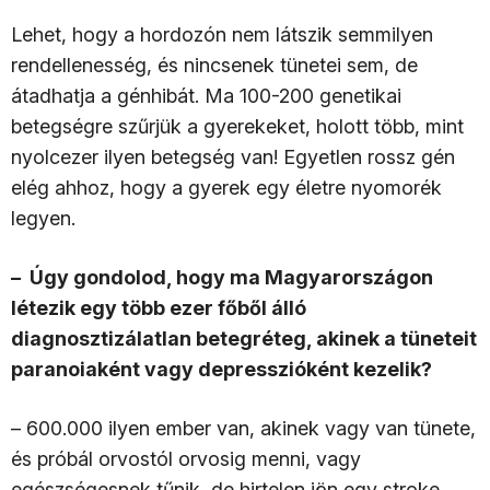
Lehet, hogy a hordozón nem látszik semmilyen
rendellenesség, és nincsenek tünetei sem, de
átadhatja a génhibát. Ma 100-200 genetikai
betegségre szűrjük a gyerekeket, holott több, mint
nyolcezer ilyen betegség van! Egyetlen rossz gén
elég ahhoz, hogy a gyerek egy életre nyomorék
legyen.
– Úgy gondolod, hogy ma Magyarországon
létezik egy több ezer főből álló
diagnosztizálatlan betegréteg, akinek a tüneteit
paranoiaként vagy depresszióként kezelik?
– 600.000 ilyen ember van, akinek vagy van tünete,
és próbál orvostól orvosig menni, vagy
egészségesnek tűnik, de hirtelen jön egy stroke,