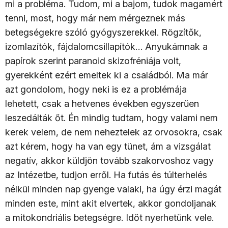
mi a probléma. Tudom, mi a bajom, tudok magamért
tenni, most, hogy már nem mérgeznek más
betegségekre szóló gyógyszerekkel. Rögzítők,
izomlazítók, fájdalomcsillapítók… Anyukámnak a
papírok szerint paranoid skizofréniája volt,
gyerekként ezért emeltek ki a családból. Ma már
azt gondolom, hogy neki is ez a problémája
lehetett, csak a hetvenes években egyszerűen
leszedálták őt. Én mindig tudtam, hogy valami nem
kerek velem, de nem neheztelek az orvosokra, csak
azt kérem, hogy ha van egy tünet, ám a vizsgálat
negatív, akkor küldjön tovább szakorvoshoz vagy
az Intézetbe, tudjon erről. Ha futás és túlterhelés
nélkül minden nap gyenge valaki, ha úgy érzi magát
minden este, mint akit elvertek, akkor gondoljanak
a mitokondriális betegségre. Időt nyerhetünk vele.