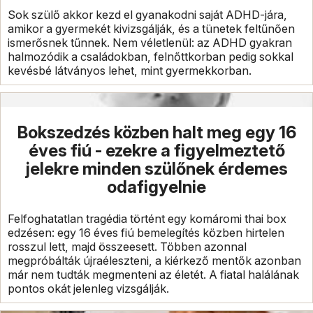
Sok szülő akkor kezd el gyanakodni saját ADHD-jára,
amikor a gyermekét kivizsgálják, és a tünetek feltűnően
ismerősnek tűnnek. Nem véletlenül: az ADHD gyakran
halmozódik a családokban, felnőttkorban pedig sokkal
kevésbé látványos lehet, mint gyermekkorban.
Bokszedzés közben halt meg egy 16
éves fiú - ezekre a figyelmeztető
jelekre minden szülőnek érdemes
odafigyelnie
Felfoghatatlan tragédia történt egy komáromi thai box
edzésen: egy 16 éves fiú bemelegítés közben hirtelen
rosszul lett, majd összeesett. Többen azonnal
megpróbálták újraéleszteni, a kiérkező mentők azonban
már nem tudták megmenteni az életét. A fiatal halálának
pontos okát jelenleg vizsgálják.