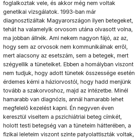
foglalkoztak vele, és akkor még nem voltak
genetikai vizsgálatok. 1993-ban már
diagnosztizáltak Magyarországon ilyen betegeket,
tehát ha valamelyik orvosom utána olvasott volna,
ma jobban állnék. Ami nekem nagyon fájó, az az,
hogy sem az orvosok nem kommunikálnak erről,
mert alacsony az esetszám, sem a betegek, mert
szégyellik a tüneteiket. Ebben a homályban viszont
nem tudjuk, hogy adott tünetek összessége esetén
érdemes kérni a háziorvostól, hogy hadd menjünk
tovább a szakorvoshoz, majd az intézetbe. Minél
hamarabb van diagnózis, annál hamarabb lehet
megfelelő kezelést kapni. Én negyven éven
keresztül viseltem a pszichiátriai beteg címkét,
holott testi betegség van a tüneteim hátterében, a
fizikai leleteim viszont szinte patyolattiszták voltak,