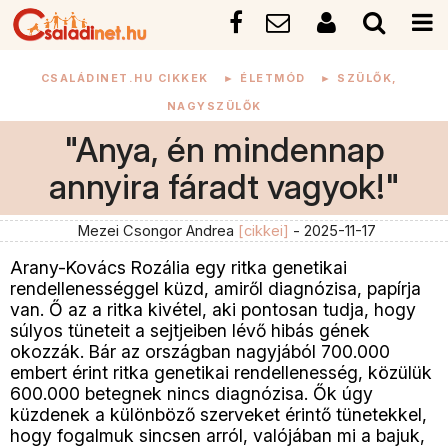
CSALÁDINET.HU CIKKEK
►
ÉLETMÓD
►
SZÜLŐK,
NAGYSZÜLŐK
"Anya, én mindennap
annyira fáradt vagyok!"
Mezei Csongor Andrea
[cikkei]
- 2025-11-17
Arany-Kovács Rozália egy ritka genetikai
rendellenességgel küzd, amiről diagnózisa, papírja
van. Ő az a ritka kivétel, aki pontosan tudja, hogy
súlyos tüneteit a sejtjeiben lévő hibás gének
okozzák. Bár az országban nagyjából 700.000
embert érint ritka genetikai rendellenesség, közülük
600.000 betegnek nincs diagnózisa. Ők úgy
küzdenek a különböző szerveket érintő tünetekkel,
hogy fogalmuk sincsen arról, valójában mi a bajuk,