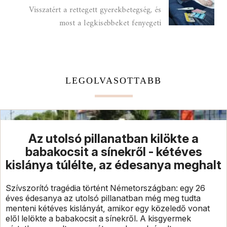
Visszatért a rettegett gyerekbetegség, és
most a legkisebbeket fenyegeti
LEGOLVASOTTABB
Az utolsó pillanatban kilökte a
babakocsit a sínekről - kétéves
kislánya túlélte, az édesanya meghalt
Szívszorító tragédia történt Németországban: egy 26
éves édesanya az utolsó pillanatban még meg tudta
menteni kétéves kislányát, amikor egy közeledő vonat
elől lelökte a babakocsit a sínekről. A kisgyermek