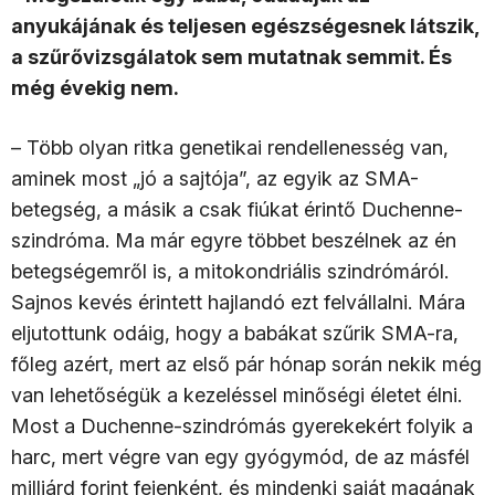
anyukájának és teljesen egészségesnek látszik,
a szűrővizsgálatok sem mutatnak semmit. És
még évekig nem.
– Több olyan ritka genetikai rendellenesség van,
aminek most „jó a sajtója”, az egyik az SMA-
betegség, a másik a csak fiúkat érintő Duchenne-
szindróma. Ma már egyre többet beszélnek az én
betegségemről is, a mitokondriális szindrómáról.
Sajnos kevés érintett hajlandó ezt felvállalni. Mára
eljutottunk odáig, hogy a babákat szűrik SMA-ra,
főleg azért, mert az első pár hónap során nekik még
van lehetőségük a kezeléssel minőségi életet élni.
Most a Duchenne-szindrómás gyerekekért folyik a
harc, mert végre van egy gyógymód, de az másfél
milliárd forint fejenként, és mindenki saját magának