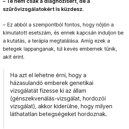
– Te nem csak a diagnózisért, de a
szűrővizsgálatokért is küzdesz.
– Ez abból a szempontból fontos, hogy nőjön a
kimutatott esetszám, és ennek kapcsán induljon be
a kutatás, a terápia megtalálása. Amíg ezek a
betegek lappanganak, túl kevés embernek tűnik,
akit érint.
Ha azt el lehetne érni, hogy a
házasulandó emberek genetikai
vizsgálatát fizesse ki az állam
(génszekvenálás-vizsgálat, hordozói
vizsgálat), akkor kiderülne, hogy milyen
láthatatlan betegségeket hordoznak.