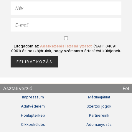
Elfogadom az
Adatkezelési szabályzatot
(NAIH: 04091-
0001) és hozzájárulok, hogy számomra értesítést küldjenek.
Asztali verzió
Fel
Impresszum
Médiaajánlat
Adatvédelem
Szerzõi jogok
Honlaptérkép
Partnereink
Cikkbeküldés
Adományozás