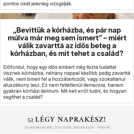
pontos okát jelenleg vizsgálják.
„Bevittük a kórházba, és pár nap
múlva már meg sem ismert” – miért
válik zavarttá az idős beteg a
kórházban, és mit tehet a család?
Előfordul, hogy egy idős embert még tiszta tudattal
visznek kórházba, néhány nappal később pedig zavarttá
válik, nem ismeri fel a hozzátartozóit, vagy szokatlanul
aluszékony lesz. Ez nem feltétlenül demencia, hanem
gyakran kórházi delírium. Mit kell erről tudni, és hogyan
segíthet a család?
LÉGY NAPRAKÉSZ!
Gyermeknevelés, friss hírek, aktualitások - hírlevél