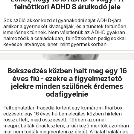
felnőttkori ADHD 8 árulkodó jele
Sok szülő akkor kezd el gyanakodni saját ADHD-jára,
amikor a gyermekét kivizsgálják, és a tünetek feltűnően
ismerősnek tűnnek. Nem véletlenül: az ADHD gyakran
halmozódik a családokban, felnőttkorban pedig sokkal
kevésbé látványos lehet, mint gyermekkorban.
Bokszedzés közben halt meg egy 16
éves fiú - ezekre a figyelmeztető
jelekre minden szülőnek érdemes
odafigyelnie
Felfoghatatlan tragédia történt egy komáromi thai box
edzésen: egy 16 éves fiú bemelegítés közben hirtelen
rosszul lett, majd összeesett. Többen azonnal
megpróbálták újraéleszteni, a kiérkező mentők azonban
már nem tudták megmenteni az életét. A fiatal halálának