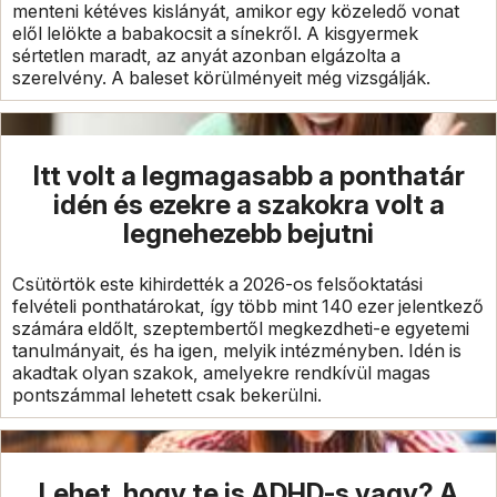
menteni kétéves kislányát, amikor egy közeledő vonat
elől lelökte a babakocsit a sínekről. A kisgyermek
sértetlen maradt, az anyát azonban elgázolta a
szerelvény. A baleset körülményeit még vizsgálják.
Itt volt a legmagasabb a ponthatár
idén és ezekre a szakokra volt a
legnehezebb bejutni
Csütörtök este kihirdették a 2026-os felsőoktatási
felvételi ponthatárokat, így több mint 140 ezer jelentkező
számára eldőlt, szeptembertől megkezdheti-e egyetemi
tanulmányait, és ha igen, melyik intézményben. Idén is
akadtak olyan szakok, amelyekre rendkívül magas
pontszámmal lehetett csak bekerülni.
Lehet, hogy te is ADHD-s vagy? A