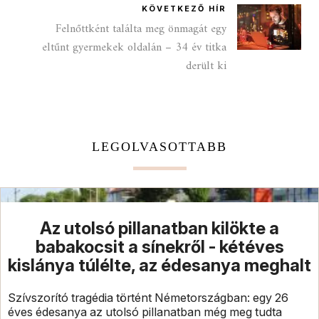
KÖVETKEZŐ HÍR
Felnőttként találta meg önmagát egy
eltűnt gyermekek oldalán – 34 év titka
derült ki
LEGOLVASOTTABB
Az utolsó pillanatban kilökte a
babakocsit a sínekről - kétéves
kislánya túlélte, az édesanya meghalt
Szívszorító tragédia történt Németországban: egy 26
éves édesanya az utolsó pillanatban még meg tudta