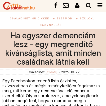
CSALÁDINET.HU CIKKEK
►
ÉLETMÓD
►
SZÜLŐK,
NAGYSZÜLŐK
Ha egyszer demenciám
lesz - egy megrendítő
kívánságlista, amit minden
családnak látnia kell
Családinet
[cikkei]
- 2025-10-27
Egy Facebookon terjedő lista őszintén,
szívszorítóan és mégis reménykeltően fogalmazza
meg, mit kérne egy demenciával élő ember a
szeretteitől. Olyan sorok ezek, amelyek segítenek
jobban megérteni, hogyan maradhat meg a
méltóság, a szeretet és a kapcsolat akkor is, ha az