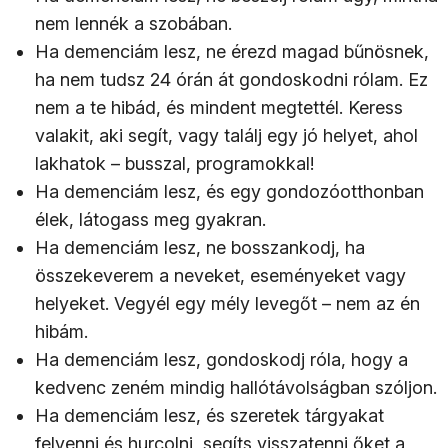
nem lennék a szobában.
Ha demenciám lesz, ne érezd magad bűnösnek,
ha nem tudsz 24 órán át gondoskodni rólam. Ez
nem a te hibád, és mindent megtettél. Keress
valakit, aki segít, vagy találj egy jó helyet, ahol
lakhatok – busszal, programokkal!
Ha demenciám lesz, és egy gondozóotthonban
élek, látogass meg gyakran.
Ha demenciám lesz, ne bosszankodj, ha
összekeverem a neveket, eseményeket vagy
helyeket. Vegyél egy mély levegőt – nem az én
hibám.
Ha demenciám lesz, gondoskodj róla, hogy a
kedvenc zeném mindig hallótávolságban szóljon.
Ha demenciám lesz, és szeretek tárgyakat
felvenni és hurcolni, segíts visszatenni őket a