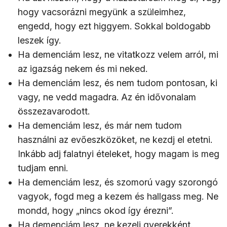
hogy vacsorázni megyünk a szüleimhez,
engedd, hogy ezt higgyem. Sokkal boldogabb
leszek így.
Ha demenciám lesz, ne vitatkozz velem arról, mi
az igazság nekem és mi neked.
Ha demenciám lesz, és nem tudom pontosan, ki
vagy, ne vedd magadra. Az én idővonalam
összezavarodott.
Ha demenciám lesz, és már nem tudom
használni az evőeszközöket, ne kezdj el etetni.
Inkább adj falatnyi ételeket, hogy magam is meg
tudjam enni.
Ha demenciám lesz, és szomorú vagy szorongó
vagyok, fogd meg a kezem és hallgass meg. Ne
mondd, hogy „nincs okod így érezni”.
Ha demenciám lesz, ne kezelj gyerekként.