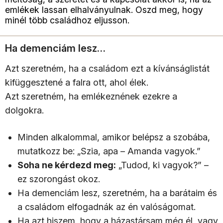
emlékek lassan elhalványulnak. Oszd meg, hogy
minél több családhoz eljusson.
Ha demenciám lesz…
Azt szeretném, ha a családom ezt a kívánságlistát
kifüggesztené a falra ott, ahol élek.
Azt szeretném, ha emlékeznének ezekre a
dolgokra.
Minden alkalommal, amikor belépsz a szobába,
mutatkozz be: „Szia, apa – Amanda vagyok.”
Soha ne kérdezd meg:
„Tudod, ki vagyok?” –
ez szorongást okoz.
Ha demenciám lesz, szeretném, ha a barátaim és
a családom elfogadnák az én valóságomat.
Ha azt hiszem, hogy a házastársam még él, vagy