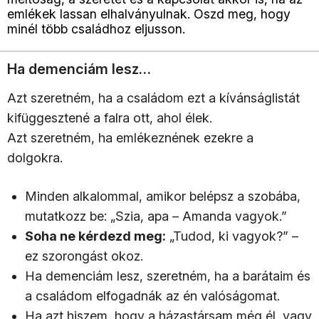
emlékek lassan elhalványulnak. Oszd meg, hogy
minél több családhoz eljusson.
Ha demenciám lesz…
Azt szeretném, ha a családom ezt a kívánságlistát
kifüggesztené a falra ott, ahol élek.
Azt szeretném, ha emlékeznének ezekre a
dolgokra.
Minden alkalommal, amikor belépsz a szobába,
mutatkozz be: „Szia, apa – Amanda vagyok.”
Soha ne kérdezd meg:
„Tudod, ki vagyok?” –
ez szorongást okoz.
Ha demenciám lesz, szeretném, ha a barátaim és
a családom elfogadnák az én valóságomat.
Ha azt hiszem, hogy a házastársam még él, vagy