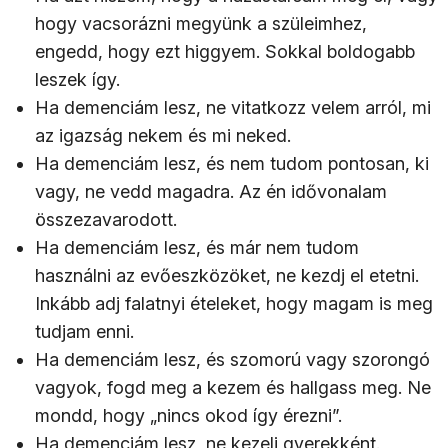
hogy vacsorázni megyünk a szüleimhez,
engedd, hogy ezt higgyem. Sokkal boldogabb
leszek így.
Ha demenciám lesz, ne vitatkozz velem arról, mi
az igazság nekem és mi neked.
Ha demenciám lesz, és nem tudom pontosan, ki
vagy, ne vedd magadra. Az én idővonalam
összezavarodott.
Ha demenciám lesz, és már nem tudom
használni az evőeszközöket, ne kezdj el etetni.
Inkább adj falatnyi ételeket, hogy magam is meg
tudjam enni.
Ha demenciám lesz, és szomorú vagy szorongó
vagyok, fogd meg a kezem és hallgass meg. Ne
mondd, hogy „nincs okod így érezni”.
Ha demenciám lesz, ne kezelj gyerekként.