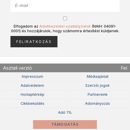
Elfogadom az
Adatkezelési szabályzatot
(NAIH: 04091-
0001) és hozzájárulok, hogy számomra értesítést küldjenek.
Asztali verzió
Fel
Impresszum
Médiaajánlat
Adatvédelem
Szerzõi jogok
Honlaptérkép
Partnereink
Cikkbeküldés
Adományozás
Adó 1%
TÁMOGATÁS