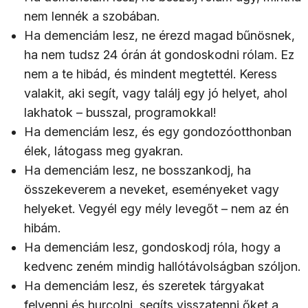
nem lennék a szobában.
Ha demenciám lesz, ne érezd magad bűnösnek,
ha nem tudsz 24 órán át gondoskodni rólam. Ez
nem a te hibád, és mindent megtettél. Keress
valakit, aki segít, vagy találj egy jó helyet, ahol
lakhatok – busszal, programokkal!
Ha demenciám lesz, és egy gondozóotthonban
élek, látogass meg gyakran.
Ha demenciám lesz, ne bosszankodj, ha
összekeverem a neveket, eseményeket vagy
helyeket. Vegyél egy mély levegőt – nem az én
hibám.
Ha demenciám lesz, gondoskodj róla, hogy a
kedvenc zeném mindig hallótávolságban szóljon.
Ha demenciám lesz, és szeretek tárgyakat
felvenni és hurcolni, segíts visszatenni őket a