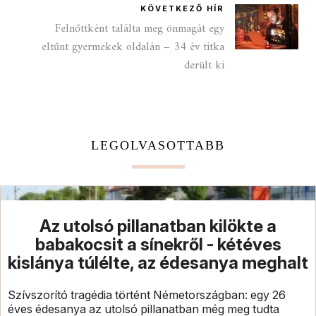
KÖVETKEZŐ HÍR
Felnőttként találta meg önmagát egy
eltűnt gyermekek oldalán – 34 év titka
derült ki
LEGOLVASOTTABB
Az utolsó pillanatban kilökte a
babakocsit a sínekről - kétéves
kislánya túlélte, az édesanya meghalt
Szívszorító tragédia történt Németországban: egy 26
éves édesanya az utolsó pillanatban még meg tudta