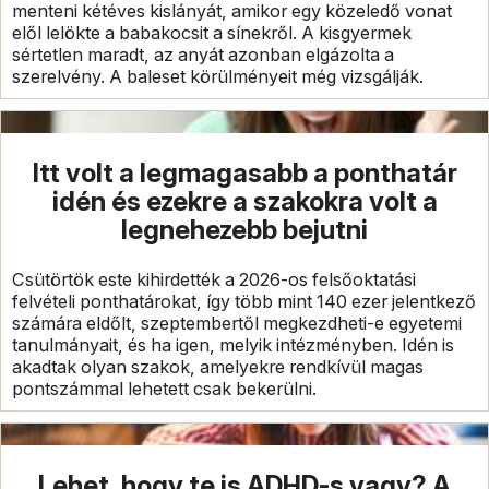
menteni kétéves kislányát, amikor egy közeledő vonat
elől lelökte a babakocsit a sínekről. A kisgyermek
sértetlen maradt, az anyát azonban elgázolta a
szerelvény. A baleset körülményeit még vizsgálják.
Itt volt a legmagasabb a ponthatár
idén és ezekre a szakokra volt a
legnehezebb bejutni
Csütörtök este kihirdették a 2026-os felsőoktatási
felvételi ponthatárokat, így több mint 140 ezer jelentkező
számára eldőlt, szeptembertől megkezdheti-e egyetemi
tanulmányait, és ha igen, melyik intézményben. Idén is
akadtak olyan szakok, amelyekre rendkívül magas
pontszámmal lehetett csak bekerülni.
Lehet, hogy te is ADHD-s vagy? A