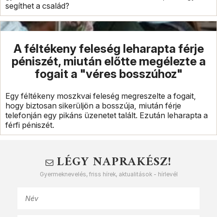
segíthet a család?
A féltékeny feleség leharapta férje
péniszét, miután előtte megélezte a
fogait a "véres bosszúhoz"
Egy féltékeny moszkvai feleség megreszelte a fogait,
hogy biztosan sikerüljön a bosszúja, miután férje
telefonján egy pikáns üzenetet talált. Ezután leharapta a
férfi péniszét.
LÉGY NAPRAKÉSZ!
Gyermeknevelés, friss hírek, aktualitások - hírlevél