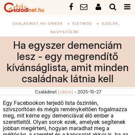
CSALÁDINET.HU CIKKEK
►
ÉLETMÓD
►
SZÜLŐK,
NAGYSZÜLŐK
Ha egyszer demenciám
lesz - egy megrendítő
kívánságlista, amit minden
családnak látnia kell
Családinet
[cikkei]
- 2025-10-27
Egy Facebookon terjedő lista őszintén,
szívszorítóan és mégis reménykeltően fogalmazza
meg, mit kérne egy demenciával élő ember a
szeretteitől. Olyan sorok ezek, amelyek segítenek
jobban megérteni, hogyan maradhat meg a
méltóság, a szeretet és a kapcsolat akkor is, ha az