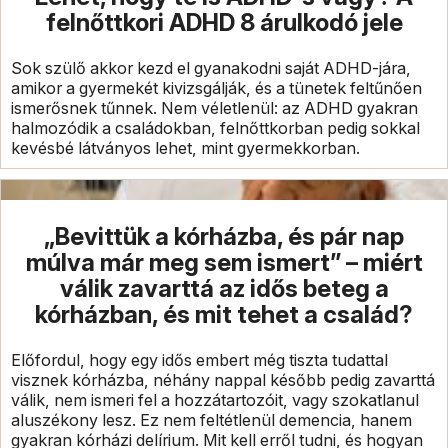
felnőttkori ADHD 8 árulkodó jele
Sok szülő akkor kezd el gyanakodni saját ADHD-jára,
amikor a gyermekét kivizsgálják, és a tünetek feltűnően
ismerősnek tűnnek. Nem véletlenül: az ADHD gyakran
halmozódik a családokban, felnőttkorban pedig sokkal
kevésbé látványos lehet, mint gyermekkorban.
„Bevittük a kórházba, és pár nap
múlva már meg sem ismert” – miért
válik zavarttá az idős beteg a
kórházban, és mit tehet a család?
Előfordul, hogy egy idős embert még tiszta tudattal
visznek kórházba, néhány nappal később pedig zavarttá
válik, nem ismeri fel a hozzátartozóit, vagy szokatlanul
aluszékony lesz. Ez nem feltétlenül demencia, hanem
gyakran kórházi delírium. Mit kell erről tudni, és hogyan