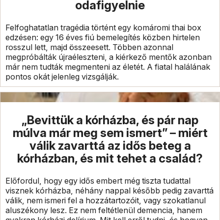
odafigyelnie
Felfoghatatlan tragédia történt egy komáromi thai box
edzésen: egy 16 éves fiú bemelegítés közben hirtelen
rosszul lett, majd összeesett. Többen azonnal
megpróbálták újraéleszteni, a kiérkező mentők azonban
már nem tudták megmenteni az életét. A fiatal halálának
pontos okát jelenleg vizsgálják.
„Bevittük a kórházba, és pár nap
múlva már meg sem ismert” – miért
válik zavarttá az idős beteg a
kórházban, és mit tehet a család?
Előfordul, hogy egy idős embert még tiszta tudattal
visznek kórházba, néhány nappal később pedig zavarttá
válik, nem ismeri fel a hozzátartozóit, vagy szokatlanul
aluszékony lesz. Ez nem feltétlenül demencia, hanem