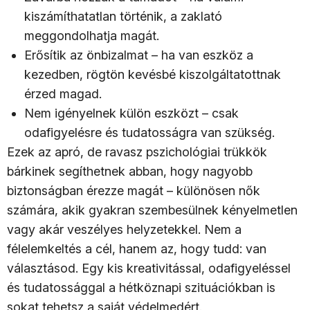
kiszámíthatatlan történik, a zaklató
meggondolhatja magát.
Erősítik az önbizalmat – ha van eszköz a
kezedben, rögtön kevésbé kiszolgáltatottnak
érzed magad.
Nem igényelnek külön eszközt – csak
odafigyelésre és tudatosságra van szükség.
Ezek az apró, de ravasz pszichológiai trükkök
bárkinek segíthetnek abban, hogy nagyobb
biztonságban érezze magát – különösen nők
számára, akik gyakran szembesülnek kényelmetlen
vagy akár veszélyes helyzetekkel. Nem a
félelemkeltés a cél, hanem az, hogy tudd: van
választásod. Egy kis kreativitással, odafigyeléssel
és tudatossággal a hétköznapi szituációkban is
sokat tehetsz a saját védelmedért.