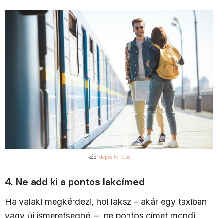
kép:
depositphotos
4. Ne add ki a pontos lakcímed
Ha valaki megkérdezi, hol laksz – akár egy taxiban
vagy új ismeretségnél –, ne pontos címet mondj.