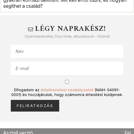
gyakran kórházi delírium. Mit kell erről tudni, és hogyan
segíthet a család?
LÉGY NAPRAKÉSZ!
Gyermeknevelés, friss hírek, aktualitások - hírlevél
Elfogadom az
Adatkezelési szabályzatot
(NAIH: 04091-
0001) és hozzájárulok, hogy számomra értesítést küldjenek.
Asztali verzió
Fel