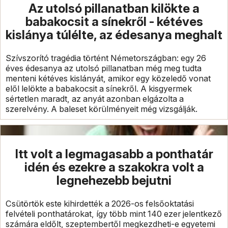
Az utolsó pillanatban kilökte a
babakocsit a sínekről - kétéves
kislánya túlélte, az édesanya meghalt
Szívszorító tragédia történt Németországban: egy 26
éves édesanya az utolsó pillanatban még meg tudta
menteni kétéves kislányát, amikor egy közeledő vonat
elől lelökte a babakocsit a sínekről. A kisgyermek
sértetlen maradt, az anyát azonban elgázolta a
szerelvény. A baleset körülményeit még vizsgálják.
Itt volt a legmagasabb a ponthatár
idén és ezekre a szakokra volt a
legnehezebb bejutni
Csütörtök este kihirdették a 2026-os felsőoktatási
felvételi ponthatárokat, így több mint 140 ezer jelentkező
számára eldőlt, szeptembertől megkezdheti-e egyetemi