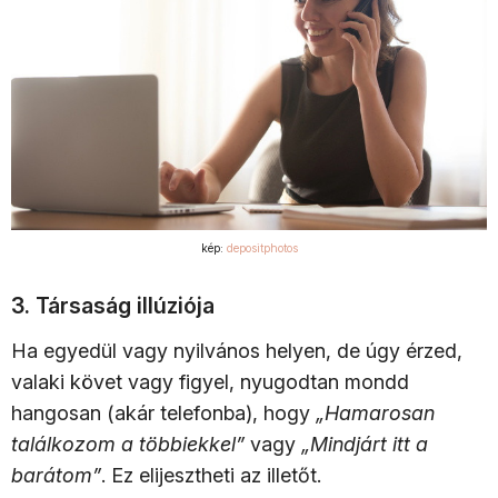
kép:
depositphotos
3. Társaság illúziója
Ha egyedül vagy nyilvános helyen, de úgy érzed,
valaki követ vagy figyel, nyugodtan mondd
hangosan (akár telefonba), hogy
„Hamarosan
találkozom a többiekkel”
vagy
„Mindjárt itt a
barátom”
. Ez elijesztheti az illetőt.