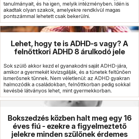
tanulmányait, és ha igen, melyik intézményben. Idén is
akadtak olyan szakok, amelyekre rendkívül magas
pontszámmal lehetett csak bekerülni.
Lehet, hogy te is ADHD-s vagy? A
felnőttkori ADHD 8 árulkodó jele
Sok szülő akkor kezd el gyanakodni saját ADHD-jára,
amikor a gyermekét kivizsgálják, és a tünetek feltűnően
ismerősnek tűnnek. Nem véletlenül: az ADHD gyakran
halmozódik a családokban, felnőttkorban pedig sokkal
kevésbé látványos lehet, mint gyermekkorban.
Bokszedzés közben halt meg egy 16
éves fiú - ezekre a figyelmeztető
jelekre minden szülőnek érdemes