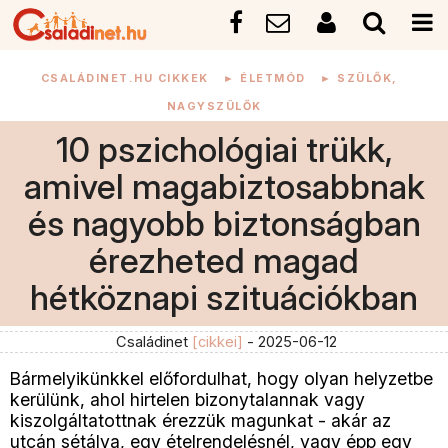
CSALÁDINET.HU CIKKEK
►
ÉLETMÓD
►
SZÜLŐK,
NAGYSZÜLŐK
10 pszichológiai trükk,
amivel magabiztosabbnak
és nagyobb biztonságban
érezheted magad
hétköznapi szituációkban
Családinet
[cikkei]
- 2025-06-12
Bármelyikünkkel előfordulhat, hogy olyan helyzetbe
kerülünk, ahol hirtelen bizonytalannak vagy
kiszolgáltatottnak érezzük magunkat - akár az
utcán sétálva, egy ételrendelésnél, vagy épp egy