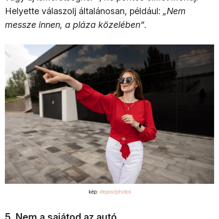
Helyette válaszolj általánosan, például:
„Nem
messze innen, a pláza közelében”
.
kép:
depositphotos
5. Nem a sajátod az autó