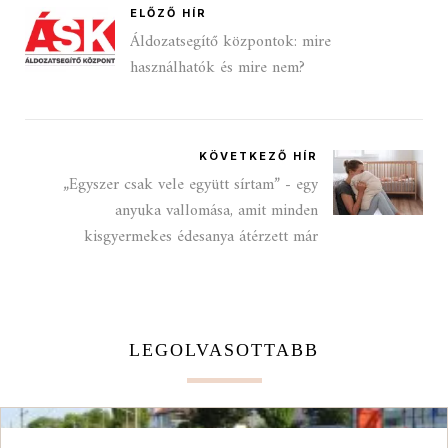
ELŐZŐ HÍR
Áldozatsegítő központok: mire
használhatók és mire nem?
KÖVETKEZŐ HÍR
„Egyszer csak vele együtt sírtam” - egy
anyuka vallomása, amit minden
kisgyermekes édesanya átérzett már
LEGOLVASOTTABB