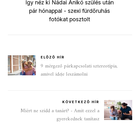
Így néz ki Nádai Anikó szülés után
pár hónappal - szexi fürdőruhás
fotókat posztolt
ELŐZŐ HÍR
9 mérgező párkapcsolati sztereotípia,
amivel ideje leszámolni
KÖVETKEZŐ HÍR
Miért ne szidd a tanárt? - Amit ezzel a
gyerekednek tanítasz