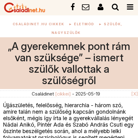
CSALÁDINET.HU CIKKEK
►
ÉLETMÓD
►
SZÜLŐK,
NAGYSZÜLŐK
„A gyerekemnek pont rám
van szüksége” – ismert
szülők vallottak a
szülőségről
Családinet
[cikkei]
- 2025-05-19
[X]
Újjászületés, felelősség, hierarchia - három szó,
amire talán nem a szülőség kapcsán gondolnánk
elsőként, mégis így írta le a gyerekvállalás lényegét
Nádai Anikó, Pintér Ada és Szabó András Csuti egy
őszinte beszélgetés során, ahol a mélyebb lelki
folyamatokat pszichológus is segített megérteni.