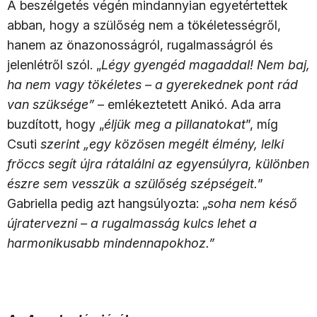
A beszélgetés végén mindannyian egyetértettek
abban, hogy a szülőség nem a tökéletességről,
hanem az önazonosságról, rugalmasságról és
jelenlétről szól. „
Légy gyengéd magaddal! Nem baj,
ha nem vagy tökéletes – a gyerekednek pont rád
van szüksége”
– emlékeztetett Anikó. Ada arra
buzdított, hogy „
éljük meg a pillanatokat
”, míg
Csuti
szerint „egy közösen megélt élmény, lelki
fröccs segít újra rátalálni az egyensúlyra, különben
észre sem vesszük a szülőség szépségeit.
”
Gabriella pedig azt hangsúlyozta: „
soha nem késő
újratervezni – a rugalmasság kulcs lehet a
harmonikusabb mindennapokhoz.”