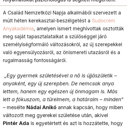
A Család Nemzetközi Napja alkalmából szervezett a
múlt héten kerekasztal-beszélgetést a
Sudocrem
Anyakadémia
, amelyen ismert meghívottak osztották
meg saját tapasztalataikat a szülőséggel járó
személyiségformáló változásokról, az új szerepekkel
való egyensúlyozásról, az önismereti utazásról és a
rugalmasság fontosságáról.
„Egy gyermek születésével a nő is újjászületik –
anyaként, egy új szerepben. De nemcsak anya
lettem, hanem egy egészen új önmagam is. Más
lett a fókuszom, a türelmem, a határaim – minden”
– mesélte
Nádai Anikó
annak kapcsán, hogy miben
változott meg gyerekei születése után, akivel
Pintér Ada
is egyetértett és azt is hozzátette, hogy