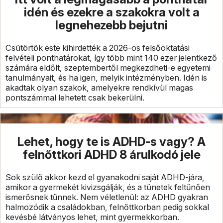
idén és ezekre a szakokra volt a
legnehezebb bejutni
Csütörtök este kihirdették a 2026-os felsőoktatási
felvételi ponthatárokat, így több mint 140 ezer jelentkező
számára eldőlt, szeptembertől megkezdheti-e egyetemi
tanulmányait, és ha igen, melyik intézményben. Idén is
akadtak olyan szakok, amelyekre rendkívül magas
pontszámmal lehetett csak bekerülni.
Lehet, hogy te is ADHD-s vagy? A
felnőttkori ADHD 8 árulkodó jele
Sok szülő akkor kezd el gyanakodni saját ADHD-jára,
amikor a gyermekét kivizsgálják, és a tünetek feltűnően
ismerősnek tűnnek. Nem véletlenül: az ADHD gyakran
halmozódik a családokban, felnőttkorban pedig sokkal
kevésbé látványos lehet, mint gyermekkorban.