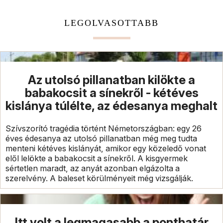
LEGOLVASOTTABB
Az utolsó pillanatban kilökte a
babakocsit a sínekről - kétéves
kislánya túlélte, az édesanya meghalt
Szívszorító tragédia történt Németországban: egy 26
éves édesanya az utolsó pillanatban még meg tudta
menteni kétéves kislányát, amikor egy közeledő vonat
elől lelökte a babakocsit a sínekről. A kisgyermek
sértetlen maradt, az anyát azonban elgázolta a
szerelvény. A baleset körülményeit még vizsgálják.
Itt volt a legmagasabb a ponthatár