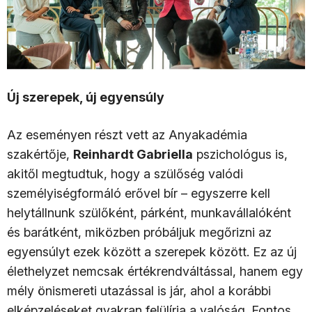
Új szerepek, új egyensúly
Az eseményen részt vett az Anyakadémia
szakértője,
Reinhardt Gabriella
pszichológus is,
akitől megtudtuk, hogy a szülőség valódi
személyiségformáló erővel bír – egyszerre kell
helytállnunk szülőként, párként, munkavállalóként
és barátként, miközben próbáljuk megőrizni az
egyensúlyt ezek között a szerepek között. Ez az új
élethelyzet nemcsak értékrendváltással, hanem egy
mély önismereti utazással is jár, ahol a korábbi
elképzeléseket gyakran felülírja a valóság. Fontos,