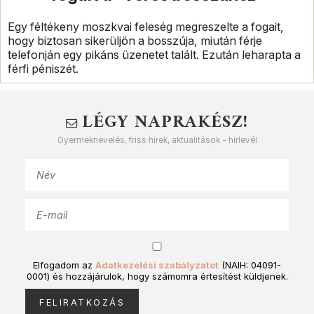
Egy féltékeny moszkvai feleség megreszelte a fogait,
hogy biztosan sikerüljön a bosszúja, miután férje
telefonján egy pikáns üzenetet talált. Ezután leharapta a
férfi péniszét.
LÉGY NAPRAKÉSZ!
Gyermeknevelés, friss hírek, aktualitások - hírlevél
Elfogadom az
Adatkezelési szabályzatot
(NAIH: 04091-
0001) és hozzájárulok, hogy számomra értesítést küldjenek.