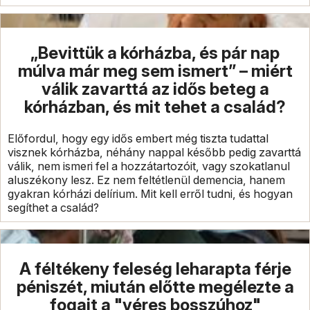
„Bevittük a kórházba, és pár nap
múlva már meg sem ismert” – miért
válik zavarttá az idős beteg a
kórházban, és mit tehet a család?
Előfordul, hogy egy idős embert még tiszta tudattal
visznek kórházba, néhány nappal később pedig zavarttá
válik, nem ismeri fel a hozzátartozóit, vagy szokatlanul
aluszékony lesz. Ez nem feltétlenül demencia, hanem
gyakran kórházi delírium. Mit kell erről tudni, és hogyan
segíthet a család?
A féltékeny feleség leharapta férje
péniszét, miután előtte megélezte a
fogait a "véres bosszúhoz"