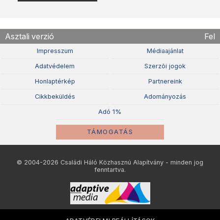
Asztali verzió
Fel
Impresszum
Médiaajánlat
Adatvédelem
Szerzõi jogok
Honlaptérkép
Partnereink
Cikkbeküldés
Adományozás
Adó 1%
TÁMOGATÁS
© 2004-2026 Családi Háló Közhasznú Alapítvány - minden jog
fenntartva.