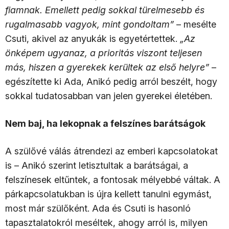
fiamnak. Emellett pedig sokkal türelmesebb és
rugalmasabb vagyok, mint gondoltam”
– mesélte
Csuti, akivel az anyukák is egyetértettek.
„Az
önképem ugyanaz, a
prioritás viszont teljesen
más, hiszen a gyerekek kerültek az első helyre”
–
egészítette ki Ada, Anikó pedig arról beszélt, hogy
sokkal tudatosabban van jelen gyerekei életében.
Nem baj, ha lekopnak a felszínes barátságok
A szülővé válás átrendezi az emberi kapcsolatokat
is – Anikó szerint letisztultak a barátságai, a
felszínesek eltűntek, a fontosak mélyebbé váltak. A
párkapcsolatukban is újra kellett tanulni egymást,
most már szülőként. Ada és Csuti is hasonló
tapasztalatokról meséltek, ahogy arról is, milyen