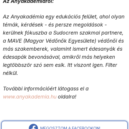
Az Anyakadémiáról:
Az Anyakadémia egy edukációs felület, ahol olyan
témák, kérdések - és persze megoldások -
kerülnek fókuszba a Sudocrem szakmai partnere,
a MAVE (Magyar Védőnők Egyesülete) védőnői és
más szakemberek, valamint ismert édesanyák és
édesapák bevonásával, amikről más helyeken
legtöbbször szó sem esik. Itt viszont igen. Filter
nélkül.
További információért látogass el a
www.anyakademia.hu
oldalra!
MEGOSZTOM A FACEBOOKON!