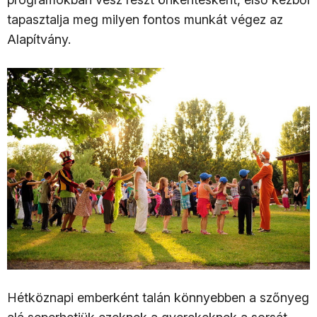
tapasztalja meg milyen fontos munkát végez az
Alapítvány.
Hétköznapi emberként talán könnyebben a szőnyeg