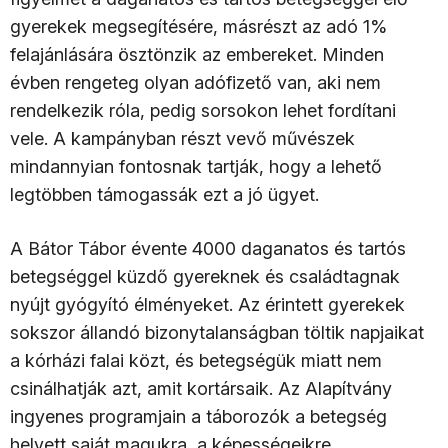
gyerekek megsegítésére, másrészt az adó 1%
felajánlására ösztönzik az embereket. Minden
évben rengeteg olyan adófizető van, aki nem
rendelkezik róla, pedig sorsokon lehet fordítani
vele. A kampányban részt vevő művészek
mindannyian fontosnak tartják, hogy a lehető
legtöbben támogassák ezt a jó ügyet.
A Bátor Tábor évente 4000 daganatos és tartós
betegséggel küzdő gyereknek és családtagnak
nyújt gyógyító élményeket. Az érintett gyerekek
sokszor állandó bizonytalanságban töltik napjaikat
a kórházi falai közt, és betegségük miatt nem
csinálhatják azt, amit kortársaik. Az Alapítvány
ingyenes programjain a táborozók a betegség
helyett saját magukra, a képességeikre