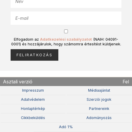
Elfogadom az
Adatkezelési szabályzatot
(NAIH: 04091-
0001) és hozzájárulok, hogy számomra értesítést küldjenek.
Asztali verzió
Fel
Impresszum
Médiaajánlat
Adatvédelem
Szerzõi jogok
Honlaptérkép
Partnereink
Cikkbeküldés
Adományozás
Adó 1%