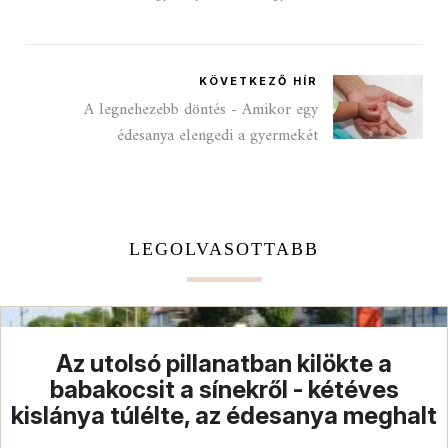
KÖVETKEZŐ HÍR
A legnehezebb döntés - Amikor egy
édesanya elengedi a gyermekét
LEGOLVASOTTABB
Az utolsó pillanatban kilökte a
babakocsit a sínekről - kétéves
kislánya túlélte, az édesanya meghalt