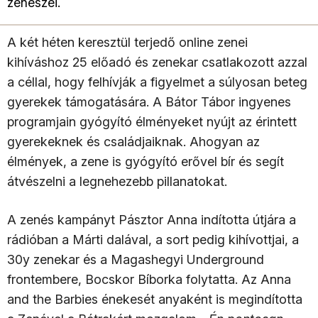
zenészei.
A két héten keresztül terjedő online zenei
kihíváshoz 25 előadó és zenekar csatlakozott azzal
a céllal, hogy felhívják a figyelmet a súlyosan beteg
gyerekek támogatására. A Bátor Tábor ingyenes
programjain gyógyító élményeket nyújt az érintett
gyerekeknek és családjaiknak. Ahogyan az
élmények, a zene is gyógyító erővel bír és segít
átvészelni a legnehezebb pillanatokat.
A zenés kampányt Pásztor Anna indította útjára a
rádióban a Márti dalával, a sort pedig kihívottjai, a
30y zenekar és a Magashegyi Underground
frontembere, Bocskor Bíborka folytatta. Az Anna
and the Barbies énekesét anyaként is megindította