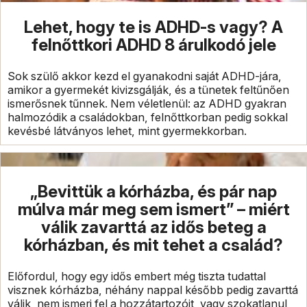
Lehet, hogy te is ADHD-s vagy? A
felnőttkori ADHD 8 árulkodó jele
Sok szülő akkor kezd el gyanakodni saját ADHD-jára,
amikor a gyermekét kivizsgálják, és a tünetek feltűnően
ismerősnek tűnnek. Nem véletlenül: az ADHD gyakran
halmozódik a családokban, felnőttkorban pedig sokkal
kevésbé látványos lehet, mint gyermekkorban.
„Bevittük a kórházba, és pár nap
múlva már meg sem ismert” – miért
válik zavarttá az idős beteg a
kórházban, és mit tehet a család?
Előfordul, hogy egy idős embert még tiszta tudattal
visznek kórházba, néhány nappal később pedig zavarttá
válik, nem ismeri fel a hozzátartozóit, vagy szokatlanul