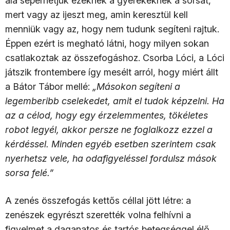
alá seperhetjük ezeknek a gyerekeknek a sorsát,
mert vagy az ijeszt meg, amin keresztül kell
menniük vagy az, hogy nem tudunk segíteni rajtuk.
Éppen ezért is megható látni, hogy milyen sokan
csatlakoztak az összefogáshoz. Csorba Lóci, a Lóci
játszik frontembere így mesélt arról, hogy miért állt
a Bátor Tábor mellé:
„Másokon segíteni a
legemberibb cselekedet, amit el tudok képzelni. Ha
az a célod, hogy egy érzelemmentes, tökéletes
robot legyél, akkor persze ne foglalkozz ezzel a
kérdéssel. Minden egyéb esetben szerintem csak
nyerhetsz vele, ha odafigyeléssel fordulsz mások
sorsa felé.”
A zenés összefogás kettős céllal jött létre: a
zenészek egyrészt szerették volna felhívni a
figyelmet a daganatos és tartós betegséggel élő