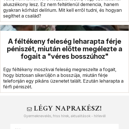
aluszékony lesz. Ez nem feltétlenül demencia, hanem
gyakran kórházi delírium. Mit kell erről tudni, és hogyan
segíthet a család?
A féltékeny feleség leharapta férje
péniszét, miután előtte megélezte a
fogait a "véres bosszúhoz"
Egy féltékeny moszkvai feleség megreszelte a fogait,
hogy biztosan sikerüljön a bosszúja, miután férje
telefonján egy pikáns üzenetet talált. Ezután leharapta a
férfi péniszét.
LÉGY NAPRAKÉSZ!
Gyermeknevelés, friss hírek, aktualitások - hírlevél