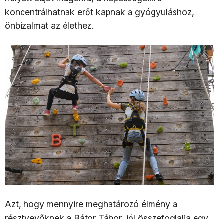
koncentrálhatnak erőt kapnak a gyógyuláshoz,
önbizalmat az élethez.
Azt, hogy mennyire meghatározó élmény a
résztvevőknek a Bátor Tábor, jól összefoglalja egy