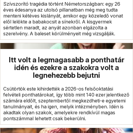
Szívszorító tragédia történt Németországban: egy 26
éves édesanya az utolsó pillanatban még meg tudta
menteni kétéves kislányát, amikor egy közeledő vonat
elől lelökte a babakocsit a sínekről. A kisgyermek
sértetlen maradt, az anyát azonban elgázolta a
szerelvény. A baleset körülményeit még vizsgálják.
Itt volt a legmagasabb a ponthatár
idén és ezekre a szakokra volt a
legnehezebb bejutni
Csütörtök este kihirdették a 2026-os felsőoktatási
felvételi ponthatárokat, így több mint 140 ezer jelentkező
számára eldőlt, szeptembertől megkezdheti-e egyetemi
tanulmányait, és ha igen, melyik intézményben. Idén is
akadtak olyan szakok, amelyekre rendkívül magas
pontszámmal lehetett csak bekerülni.