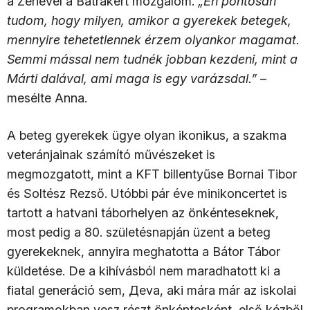
a Zenével a Bátrakért mozgalom.
„Én pontosan
tudom, hogy milyen, amikor a gyerekek betegek,
mennyire tehetetlennek érzem olyankor magamat.
Semmi mással nem tudnék jobban kezdeni, mint a
Márti dalával, ami maga is egy varázsdal.”
–
mesélte Anna.
A beteg gyerekek ügye olyan ikonikus, a szakma
veteránjainak számító művészeket is
megmozgatott, mint a KFT billentyűse Bornai Tibor
és Soltész Rezső. Utóbbi pár éve minikoncertet is
tartott a hatvani táborhelyen az önkénteseknek,
most pedig a 80. születésnapján üzent a beteg
gyerekeknek, annyira meghatotta a Bátor Tábor
küldetése. De a kihívásból nem maradhatott ki a
fiatal generáció sem, Дeva, aki mára már az iskolai
programokban vesz részt önkéntesként, első kézből