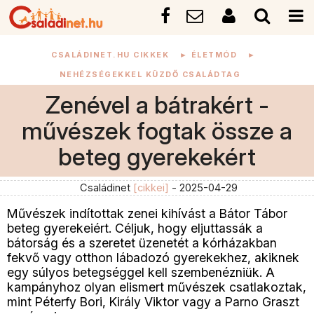
CSALÁDINET.HU CIKKEK
►
ÉLETMÓD
►
NEHÉZSÉGEKKEL KÜZDŐ CSALÁDTAG
Zenével a bátrakért -
művészek fogtak össze a
beteg gyerekekért
Családinet
[cikkei]
- 2025-04-29
Művészek indítottak zenei kihívást a Bátor Tábor
beteg gyerekeiért. Céljuk, hogy eljuttassák a
bátorság és a szeretet üzenetét a kórházakban
fekvő vagy otthon lábadozó gyerekekhez, akiknek
egy súlyos betegséggel kell szembenézniük. A
kampányhoz olyan elismert művészek csatlakoztak,
mint Péterfy Bori, Király Viktor vagy a Parno Graszt