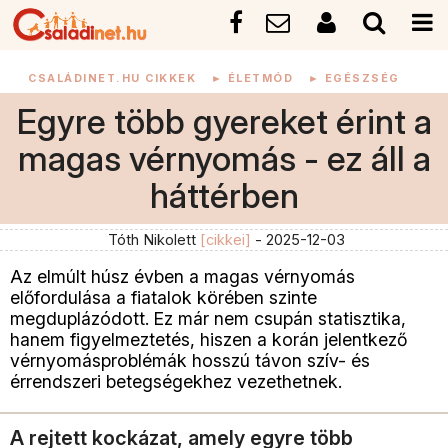
CSALÁDINET.HU CIKKEK
►
ÉLETMÓD
►
EGÉSZSÉG
Egyre több gyereket érint a
magas vérnyomás - ez áll a
háttérben
Tóth Nikolett
[cikkei]
- 2025-12-03
Az elmúlt húsz évben a magas vérnyomás
előfordulása a fiatalok körében szinte
megduplázódott. Ez már nem csupán statisztika,
hanem figyelmeztetés, hiszen a korán jelentkező
vérnyomásproblémák hosszú távon szív- és
érrendszeri betegségekhez vezethetnek.
A rejtett kockázat, amely egyre több