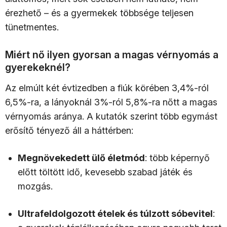
érezhető – és a gyermekek többsége teljesen
tünetmentes.
Miért nő ilyen gyorsan a magas vérnyomás a
gyerekeknél?
Az elmúlt két évtizedben a fiúk körében 3,4%-ról
6,5%-ra, a lányoknál 3%-ról 5,8%-ra nőtt a magas
vérnyomás aránya. A kutatók szerint több egymást
erősítő tényező áll a háttérben:
Megnövekedett ülő életmód
: több képernyő
előtt töltött idő, kevesebb szabad játék és
mozgás.
Ultrafeldolgozott ételek és túlzott sóbevitel
: