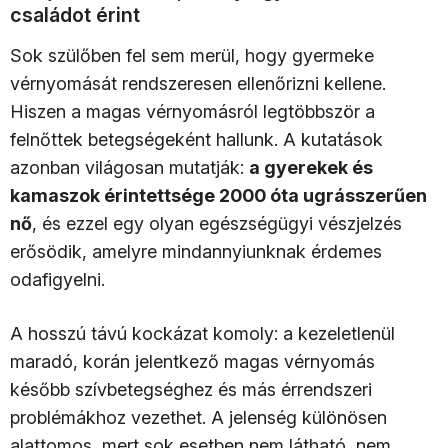
családot érint
Sok szülőben fel sem merül, hogy gyermeke
vérnyomását rendszeresen ellenőrizni kellene.
Hiszen a magas vérnyomásról legtöbbször a
felnőttek betegségeként hallunk. A kutatások
azonban világosan mutatják:
a gyerekek és
kamaszok érintettsége 2000 óta ugrásszerűen
nő
, és ezzel egy olyan egészségügyi vészjelzés
erősödik, amelyre mindannyiunknak érdemes
odafigyelni.
A hosszú távú kockázat komoly: a kezeletlenül
maradó, korán jelentkező magas vérnyomás
később szívbetegséghez és más érrendszeri
problémákhoz vezethet. A jelenség különösen
alattomos, mert sok esetben nem látható, nem