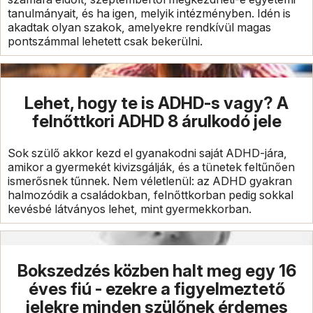
tanulmányait, és ha igen, melyik intézményben. Idén is
akadtak olyan szakok, amelyekre rendkívül magas
pontszámmal lehetett csak bekerülni.
Lehet, hogy te is ADHD-s vagy? A
felnőttkori ADHD 8 árulkodó jele
Sok szülő akkor kezd el gyanakodni saját ADHD-jára,
amikor a gyermekét kivizsgálják, és a tünetek feltűnően
ismerősnek tűnnek. Nem véletlenül: az ADHD gyakran
halmozódik a családokban, felnőttkorban pedig sokkal
kevésbé látványos lehet, mint gyermekkorban.
Bokszedzés közben halt meg egy 16
éves fiú - ezekre a figyelmeztető
jelekre minden szülőnek érdemes