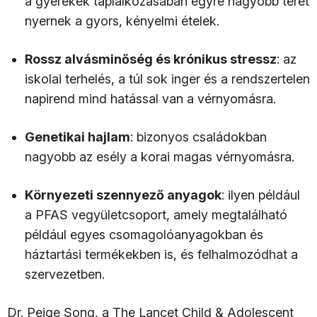
a gyerekek táplálkozásában egyre nagyobb teret
nyernek a gyors, kényelmi ételek.
Rossz alvásminőség és krónikus stressz
: az
iskolai terhelés, a túl sok inger és a rendszertelen
napirend mind hatással van a vérnyomásra.
Genetikai hajlam
: bizonyos családokban
nagyobb az esély a korai magas vérnyomásra.
Környezeti szennyező anyagok
: ilyen például
a PFAS vegyületcsoport, amely megtalálható
például egyes csomagolóanyagokban és
háztartási termékekben is, és felhalmozódhat a
szervezetben.
Dr. Peige Song, a The Lancet Child & Adolescent