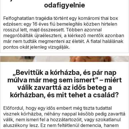
odafigyelnie
Felfoghatatlan tragédia történt egy komáromi thai box
edzésen: egy 16 éves fiú bemelegítés közben hirtelen
rosszul lett, majd összeesett. Többen azonnal
megpróbálták újraéleszteni, a kiérkező mentők azonban
már nem tudták megmenteni az életét. A fiatal halálának
pontos okát jelenleg vizsgálják.
„Bevittük a kórházba, és pár nap
múlva már meg sem ismert” – miért
válik zavarttá az idős beteg a
kórházban, és mit tehet a család?
Előfordul, hogy egy idős embert még tiszta tudattal
visznek kórházba, néhány nappal később pedig zavarttá
válik, nem ismeri fel a hozzátartozóit, vagy szokatlanul
aluszékony lesz. Ez nem feltétlenül demencia, hanem