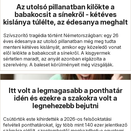
Az utolsó pillanatban kilökte a
babakocsit a sínekről - kétéves
kislánya túlélte, az édesanya meghalt
Szívszorító tragédia történt Németországban: egy 26
éves édesanya az utolsó pillanatban még meg tudta
menteni kétéves kislányát, amikor egy közeledő vonat
elől lelökte a babakocsit a sínekről. A kisgyermek
sértetlen maradt, az anyát azonban elgázolta a
szerelvény. A baleset körülményeit még vizsgálják.
Itt volt a legmagasabb a ponthatár
idén és ezekre a szakokra volt a
legnehezebb bejutni
Csütörtök este kihirdették a 2026-os felsőoktatási
felvételi ponthatárokat, így több mint 140 ezer jelentkező
számára eldőlt, szeptembertől megkezdheti-e egyetemi