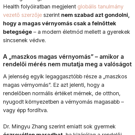
Health folyóiratban megjelent
globális tanulmány
vezető szerzője
szerint
nem szabad azt gondolni,
hogy a magas vérnyomás csak a felnőttek
betegsége
– a modern életmód mellett a gyerekek
sincsenek védve.
A „maszkos magas vérnyomás” – amikor a
rendelői mérés nem mutatja meg a valóságot
A jelenség egyik legaggasztóbb része a „maszkos
magas vérnyomás”. Ez azt jelenti, hogy a
rendelőben normális értéket mérnek, de otthon,
nyugodt környezetben a vérnyomás magasabb –
vagy épp fordítva.
Dr. Mingyu Zhang szerint emiatt sok gyermek
észrevétlen maradhat
, ha kizárólag a rendelői