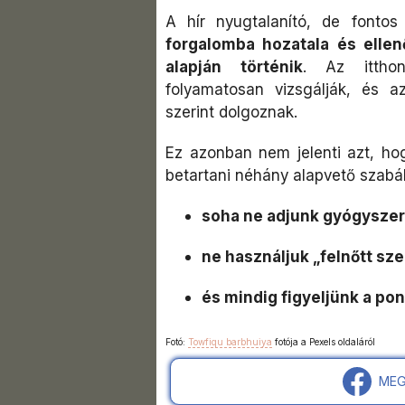
A hír nyugtalanító, de fontos
forgalomba hozatala és ellen
alapján történik
. Az itthon
folyamatosan vizsgálják, és a
szerint dolgoznak.
Ez azonban nem jelenti azt, hog
betartani néhány alapvető szabál
soha ne adjunk gyógyszer
ne használjuk „felnőtt sz
és mindig figyeljünk a po
Fotó:
Towfiqu barbhuiya
fotója a Pexels oldaláról
MEG