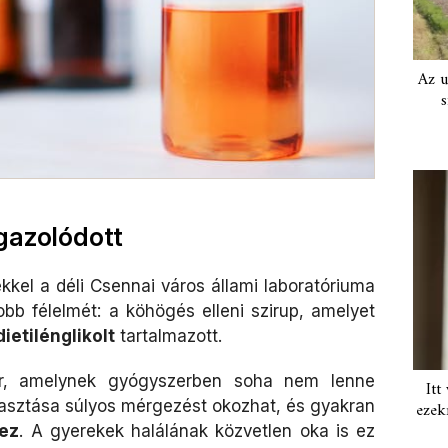
Az u
s
gazolódott
kel a déli Csennai város állami laboratóriuma
bb félelmét: a köhögés elleni szirup, amelyet
ietilénglikolt
tartalmazott.
er, amelynek gyógyszerben soha nem lenne
Itt
asztása súlyos mérgezést okozhat, és gyakran
ezek
hez
. A gyerekek halálának közvetlen oka is ez