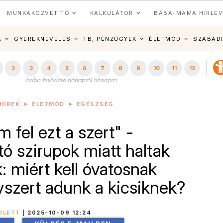
MUNKAKÖZVETÍTŐ
KALKULÁTOR
BABA-MAMA HÍRLEV
A
GYEREKNEVELÉS
TB, PÉNZÜGYEK
ÉLETMÓD
SZABAD
2
3
4
5
6
7
8
9
10
11
12
HÍREK
ÉLETMÓD
EGÉSZSÉG
m fel ezt a szert" -
tó szirupok miatt haltak
 miért kell óvatosnak
yszert adunk a kicsiknek?
OLETT
|
2025-10-09 12:24