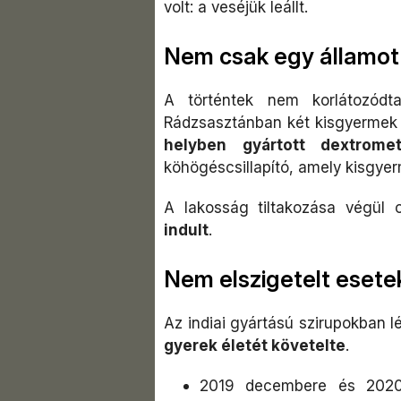
volt: a veséjük leállt.
Nem csak egy államot 
A történtek nem korlátozód
Rádzsasztánban két kisgyermek h
helyben gyártott dextrometo
köhögéscsillapító, amely kisgy
A lakosság tiltakozása végül 
indult
.
Nem elszigetelt esete
Az indiai gyártású szirupokban l
gyerek életét követelte
.
2019 decembere és 2020