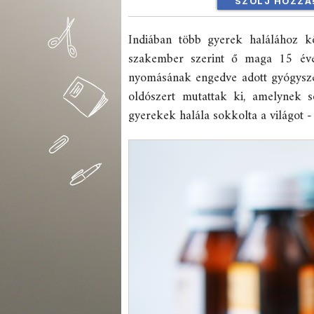
SZÓLJ HOZZÁ
Indiában több gyerek halálához kö
szakember szerint ő maga 15 éve 
nyomásának engedve adott gyógysze
oldószert mutattak ki, amelynek 
gyerekek halála sokkolta a világot 