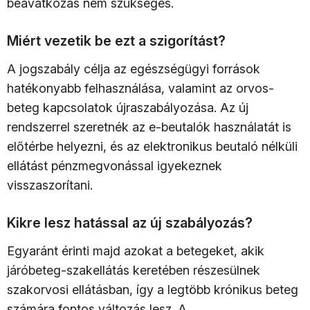
beavatkozás nem szükséges.
Miért vezetik be ezt a szigorítást?
A jogszabály célja az egészségügyi források
hatékonyabb felhasználása, valamint az orvos-
beteg kapcsolatok újraszabályozása. Az új
rendszerrel szeretnék az e-beutalók használatát is
előtérbe helyezni, és az elektronikus beutaló nélküli
ellátást pénzmegvonással igyekeznek
visszaszorítani.
Kikre lesz hatással az új szabályozás?
Egyaránt érinti majd azokat a betegeket, akik
járóbeteg-szakellátás keretében részesülnek
szakorvosi ellátásban, így a legtöbb krónikus beteg
számára fontos változás lesz. A