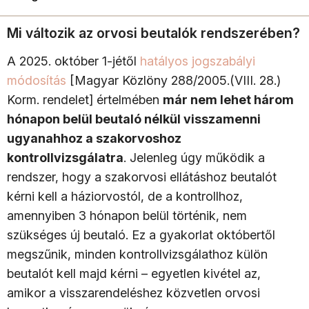
Mi változik az orvosi beutalók rendszerében?
A 2025. október 1-jétől
hatályos jogszabályi
módosítás
[Magyar Közlöny 288/2005.(VIII. 28.)
Korm. rendelet] értelmében
már nem lehet három
hónapon belül beutaló nélkül visszamenni
ugyanahhoz a szakorvoshoz
kontrollvizsgálatra
. Jelenleg úgy működik a
rendszer, hogy a szakorvosi ellátáshoz beutalót
kérni kell a háziorvostól, de a kontrollhoz,
amennyiben 3 hónapon belül történik, nem
szükséges új beutaló. Ez a gyakorlat októbertől
megszűnik, minden kontrollvizsgálathoz külön
beutalót kell majd kérni – egyetlen kivétel az,
amikor a visszarendeléshez közvetlen orvosi