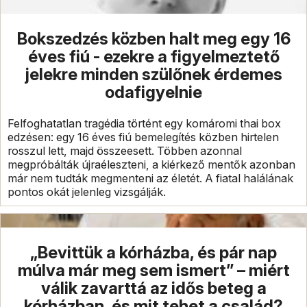
Bokszedzés közben halt meg egy 16
éves fiú - ezekre a figyelmeztető
jelekre minden szülőnek érdemes
odafigyelnie
Felfoghatatlan tragédia történt egy komáromi thai box
edzésen: egy 16 éves fiú bemelegítés közben hirtelen
rosszul lett, majd összeesett. Többen azonnal
megpróbálták újraéleszteni, a kiérkező mentők azonban
már nem tudták megmenteni az életét. A fiatal halálának
pontos okát jelenleg vizsgálják.
„Bevittük a kórházba, és pár nap
múlva már meg sem ismert” – miért
válik zavarttá az idős beteg a
kórházban, és mit tehet a család?