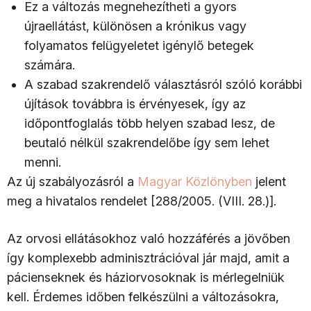
Ez a változás megnehezítheti a gyors
újraellátást, különösen a krónikus vagy
folyamatos felügyeletet igénylő betegek
számára.
A szabad szakrendelő választásról szóló korábbi
újítások továbbra is érvényesek, így az
időpontfoglalás több helyen szabad lesz, de
beutaló nélkül szakrendelőbe így sem lehet
menni.
Az új szabályozásról a
Magyar Közlönyben
jelent
meg a hivatalos rendelet [288/2005. (VIII. 28.)].
Az orvosi ellátásokhoz való hozzáférés a jövőben
így komplexebb adminisztrációval jár majd, amit a
pácienseknek és háziorvosoknak is mérlegelniük
kell. Érdemes időben felkészülni a változásokra,