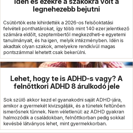
idén és ezekre a szakokra volt a
legnehezebb bejutni
Csütörtök este kihirdették a 2026-os felsőoktatási
felvételi ponthatárokat, így több mint 140 ezer jelentkező
számára eldőlt, szeptembertől megkezdheti-e egyetemi
tanulmányait, és ha igen, melyik intézményben. Idén is
akadtak olyan szakok, amelyekre rendkívül magas
pontszámmal lehetett csak bekerülni.
Lehet, hogy te is ADHD-s vagy? A
felnőttkori ADHD 8 árulkodó jele
Sok szülő akkor kezd el gyanakodni saját ADHD-jára,
amikor a gyermekét kivizsgálják, és a tünetek feltűnően
ismerősnek tűnnek. Nem véletlenül: az ADHD gyakran
halmozódik a családokban, felnőttkorban pedig sokkal
kevésbé látványos lehet, mint gyermekkorban.