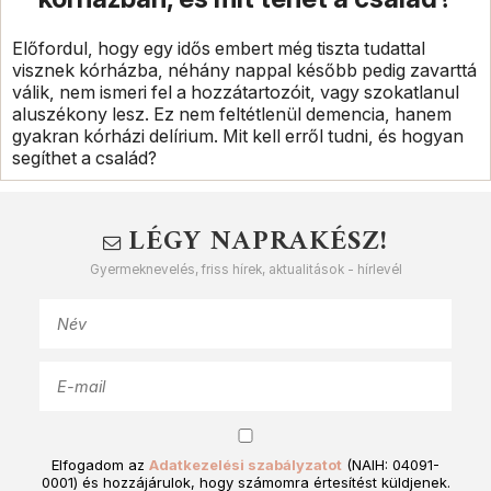
Előfordul, hogy egy idős embert még tiszta tudattal
visznek kórházba, néhány nappal később pedig zavarttá
válik, nem ismeri fel a hozzátartozóit, vagy szokatlanul
aluszékony lesz. Ez nem feltétlenül demencia, hanem
gyakran kórházi delírium. Mit kell erről tudni, és hogyan
segíthet a család?
LÉGY NAPRAKÉSZ!
Gyermeknevelés, friss hírek, aktualitások - hírlevél
Elfogadom az
Adatkezelési szabályzatot
(NAIH: 04091-
0001) és hozzájárulok, hogy számomra értesítést küldjenek.