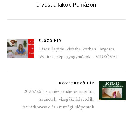
orvost a lakók Pomázon
ELŐZŐ HÍR
Lázcsillapítás kisbaba korban, lázgörcs,
tévhitek, népi gyógymódok - VIDEÓVAL
KÖVETKEZŐ HÍR
2025/26-os tanév rendje és naptára:
szünetek, vizsgák, felvételik,
beiratkozások és érettségi időpontok