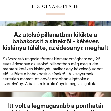
LEGOLVASOTTABB
Az utolsó pillanatban kilökte a
babakocsit a sínekről - kétéves
kislánya túlélte, az édesanya meghalt
Szívszorító tragédia történt Németországban: egy 26
éves édesanya az utolsó pillanatban még meg tudta
menteni kétéves kislányát, amikor egy közeledő vonat
elől lelökte a babakocsit a sínekről. A kisgyermek
sértetlen maradt, az anyát azonban elgázolta a
szerelvény. A baleset körülményeit még vizsgálják.
Itt volt a legmagasabb a ponthatár