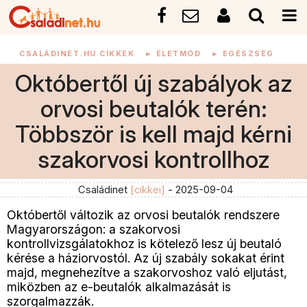
CSALÁDINET.HU CIKKEK
►
ÉLETMÓD
►
EGÉSZSÉG
Októbertől új szabályok az
orvosi beutalók terén:
Többször is kell majd kérni
szakorvosi kontrollhoz
Családinet
[cikkei]
- 2025-09-04
Októbertől változik az orvosi beutalók rendszere
Magyarországon: a szakorvosi
kontrollvizsgálatokhoz is kötelező lesz új beutaló
kérése a háziorvostól. Az új szabály sokakat érint
majd, megnehezítve a szakorvoshoz való eljutást,
miközben az e-beutalók alkalmazását is
szorgalmazzák.