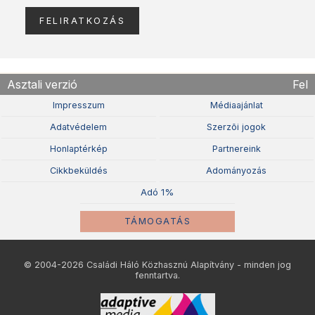
Asztali verzió
Fel
Impresszum
Médiaajánlat
Adatvédelem
Szerzõi jogok
Honlaptérkép
Partnereink
Cikkbeküldés
Adományozás
Adó 1%
TÁMOGATÁS
© 2004-2026 Családi Háló Közhasznú Alapítvány - minden jog
fenntartva.