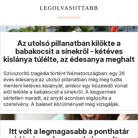
LEGOLVASOTTABB
Az utolsó pillanatban kilökte a
babakocsit a sínekről - kétéves
kislánya túlélte, az édesanya meghalt
Szívszorító tragédia történt Németországban: egy 26
éves édesanya az utolsó pillanatban még meg tudta
menteni kétéves kislányát, amikor egy közeledő vonat
elől lelökte a babakocsit a sínekről. A kisgyermek
sértetlen maradt, az anyát azonban elgázolta a
szerelvény. A baleset körülményeit még vizsgálják.
Itt volt a legmagasabb a ponthatár