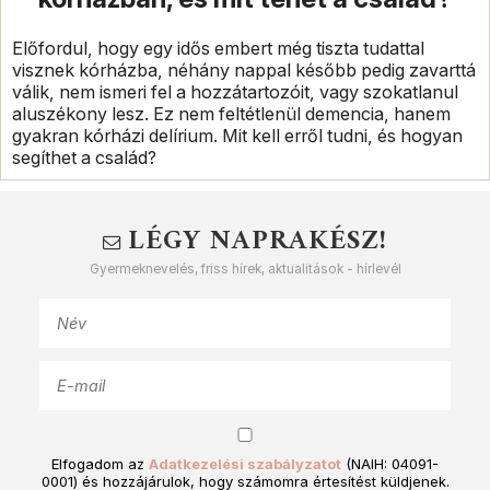
Előfordul, hogy egy idős embert még tiszta tudattal
visznek kórházba, néhány nappal később pedig zavarttá
válik, nem ismeri fel a hozzátartozóit, vagy szokatlanul
aluszékony lesz. Ez nem feltétlenül demencia, hanem
gyakran kórházi delírium. Mit kell erről tudni, és hogyan
segíthet a család?
LÉGY NAPRAKÉSZ!
Gyermeknevelés, friss hírek, aktualitások - hírlevél
Elfogadom az
Adatkezelési szabályzatot
(NAIH: 04091-
0001) és hozzájárulok, hogy számomra értesítést küldjenek.