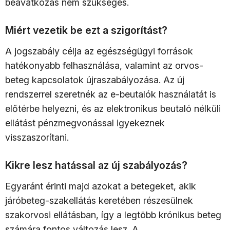
beavatkozás nem szükséges.
Miért vezetik be ezt a szigorítást?
A jogszabály célja az egészségügyi források
hatékonyabb felhasználása, valamint az orvos-
beteg kapcsolatok újraszabályozása. Az új
rendszerrel szeretnék az e-beutalók használatát is
előtérbe helyezni, és az elektronikus beutaló nélküli
ellátást pénzmegvonással igyekeznek
visszaszorítani.
Kikre lesz hatással az új szabályozás?
Egyaránt érinti majd azokat a betegeket, akik
járóbeteg-szakellátás keretében részesülnek
szakorvosi ellátásban, így a legtöbb krónikus beteg
számára fontos változás lesz. A