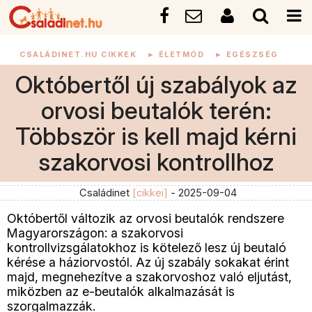
CSALÁDINET.HU CIKKEK
►
ÉLETMÓD
►
EGÉSZSÉG
Októbertől új szabályok az
orvosi beutalók terén:
Többször is kell majd kérni
szakorvosi kontrollhoz
Családinet
[cikkei]
- 2025-09-04
Októbertől változik az orvosi beutalók rendszere
Magyarországon: a szakorvosi
kontrollvizsgálatokhoz is kötelező lesz új beutaló
kérése a háziorvostól. Az új szabály sokakat érint
majd, megnehezítve a szakorvoshoz való eljutást,
miközben az e-beutalók alkalmazását is
szorgalmazzák.