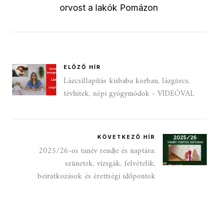
orvost a lakók Pomázon
ELŐZŐ HÍR
Lázcsillapítás kisbaba korban, lázgörcs,
tévhitek, népi gyógymódok - VIDEÓVAL
KÖVETKEZŐ HÍR
2025/26-os tanév rendje és naptára:
szünetek, vizsgák, felvételik,
beiratkozások és érettségi időpontok