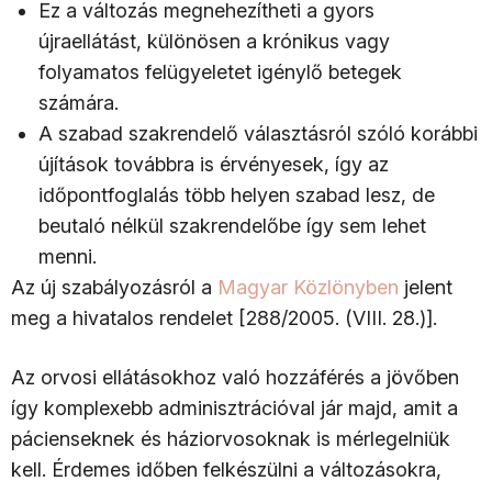
Ez a változás megnehezítheti a gyors
újraellátást, különösen a krónikus vagy
folyamatos felügyeletet igénylő betegek
számára.
A szabad szakrendelő választásról szóló korábbi
újítások továbbra is érvényesek, így az
időpontfoglalás több helyen szabad lesz, de
beutaló nélkül szakrendelőbe így sem lehet
menni.
Az új szabályozásról a
Magyar Közlönyben
jelent
meg a hivatalos rendelet [288/2005. (VIII. 28.)].
Az orvosi ellátásokhoz való hozzáférés a jövőben
így komplexebb adminisztrációval jár majd, amit a
pácienseknek és háziorvosoknak is mérlegelniük
kell. Érdemes időben felkészülni a változásokra,