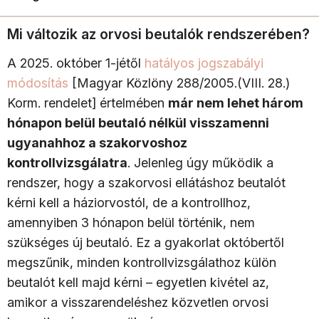
Mi változik az orvosi beutalók rendszerében?
A 2025. október 1-jétől
hatályos jogszabályi
módosítás
[Magyar Közlöny 288/2005.(VIII. 28.)
Korm. rendelet] értelmében
már nem lehet három
hónapon belül beutaló nélkül visszamenni
ugyanahhoz a szakorvoshoz
kontrollvizsgálatra
. Jelenleg úgy működik a
rendszer, hogy a szakorvosi ellátáshoz beutalót
kérni kell a háziorvostól, de a kontrollhoz,
amennyiben 3 hónapon belül történik, nem
szükséges új beutaló. Ez a gyakorlat októbertől
megszűnik, minden kontrollvizsgálathoz külön
beutalót kell majd kérni – egyetlen kivétel az,
amikor a visszarendeléshez közvetlen orvosi