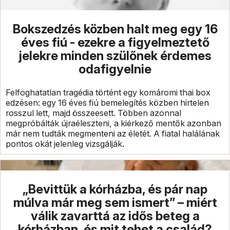
Bokszedzés közben halt meg egy 16
éves fiú - ezekre a figyelmeztető
jelekre minden szülőnek érdemes
odafigyelnie
Felfoghatatlan tragédia történt egy komáromi thai box
edzésen: egy 16 éves fiú bemelegítés közben hirtelen
rosszul lett, majd összeesett. Többen azonnal
megpróbálták újraéleszteni, a kiérkező mentők azonban
már nem tudták megmenteni az életét. A fiatal halálának
pontos okát jelenleg vizsgálják.
„Bevittük a kórházba, és pár nap
múlva már meg sem ismert” – miért
válik zavarttá az idős beteg a
kórházban, és mit tehet a család?