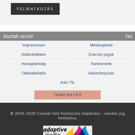
Asztali verzió
Fel
Impresszum
Médiaajánlat
Adatvédelem
Szerzõi jogok
Honlaptérkép
Partnereink
Cikkbeküldés
Adományozás
Adó 1%
TÁMOGATÁS
© 2004-2026 Családi Háló Közhasznú Alapítvány - minden jog
fenntartva.