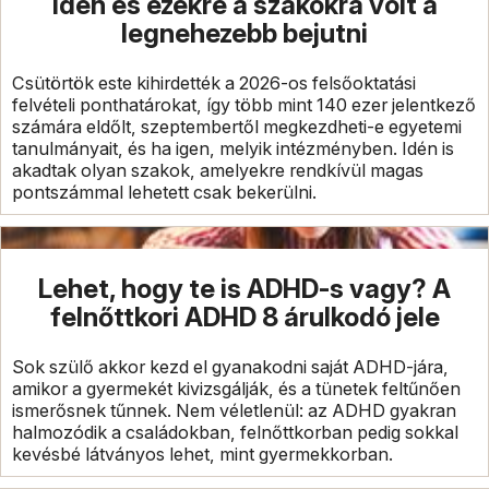
idén és ezekre a szakokra volt a
legnehezebb bejutni
Csütörtök este kihirdették a 2026-os felsőoktatási
felvételi ponthatárokat, így több mint 140 ezer jelentkező
számára eldőlt, szeptembertől megkezdheti-e egyetemi
tanulmányait, és ha igen, melyik intézményben. Idén is
akadtak olyan szakok, amelyekre rendkívül magas
pontszámmal lehetett csak bekerülni.
Lehet, hogy te is ADHD-s vagy? A
felnőttkori ADHD 8 árulkodó jele
Sok szülő akkor kezd el gyanakodni saját ADHD-jára,
amikor a gyermekét kivizsgálják, és a tünetek feltűnően
ismerősnek tűnnek. Nem véletlenül: az ADHD gyakran
halmozódik a családokban, felnőttkorban pedig sokkal
kevésbé látványos lehet, mint gyermekkorban.