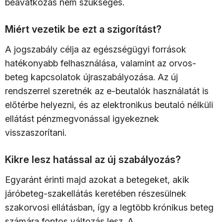
beavatkozás nem szükséges.
Miért vezetik be ezt a szigorítást?
A jogszabály célja az egészségügyi források
hatékonyabb felhasználása, valamint az orvos-
beteg kapcsolatok újraszabályozása. Az új
rendszerrel szeretnék az e-beutalók használatát is
előtérbe helyezni, és az elektronikus beutaló nélküli
ellátást pénzmegvonással igyekeznek
visszaszorítani.
Kikre lesz hatással az új szabályozás?
Egyaránt érinti majd azokat a betegeket, akik
járóbeteg-szakellátás keretében részesülnek
szakorvosi ellátásban, így a legtöbb krónikus beteg
számára fontos változás lesz. A