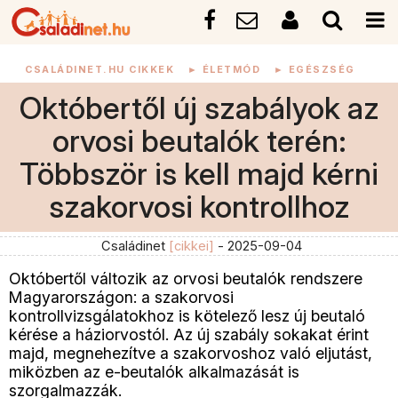
CSALÁDINET.HU CIKKEK
►
ÉLETMÓD
►
EGÉSZSÉG
Októbertől új szabályok az
orvosi beutalók terén:
Többször is kell majd kérni
szakorvosi kontrollhoz
Családinet
[cikkei]
- 2025-09-04
Októbertől változik az orvosi beutalók rendszere
Magyarországon: a szakorvosi
kontrollvizsgálatokhoz is kötelező lesz új beutaló
kérése a háziorvostól. Az új szabály sokakat érint
majd, megnehezítve a szakorvoshoz való eljutást,
miközben az e-beutalók alkalmazását is
szorgalmazzák.