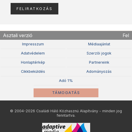
Asztali verzió
Fel
Impresszum
Médiaajánlat
Adatvédelem
Szerzõi jogok
Honlaptérkép
Partnereink
Cikkbeküldés
Adományozás
Adó 1%
TÁMOGATÁS
© 2004-2026 Családi Háló Közhasznú Alapítvány - minden jog
fenntartva.