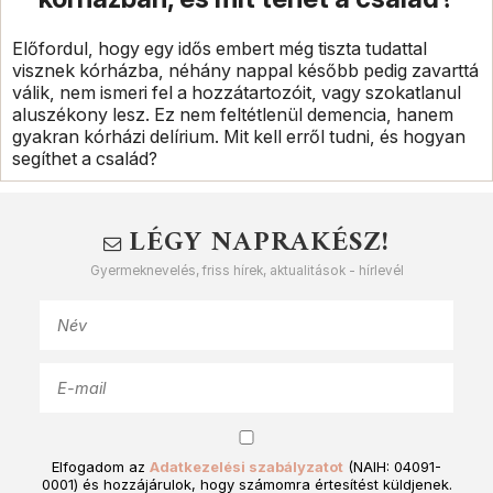
Előfordul, hogy egy idős embert még tiszta tudattal
visznek kórházba, néhány nappal később pedig zavarttá
válik, nem ismeri fel a hozzátartozóit, vagy szokatlanul
aluszékony lesz. Ez nem feltétlenül demencia, hanem
gyakran kórházi delírium. Mit kell erről tudni, és hogyan
segíthet a család?
LÉGY NAPRAKÉSZ!
Gyermeknevelés, friss hírek, aktualitások - hírlevél
Elfogadom az
Adatkezelési szabályzatot
(NAIH: 04091-
0001) és hozzájárulok, hogy számomra értesítést küldjenek.