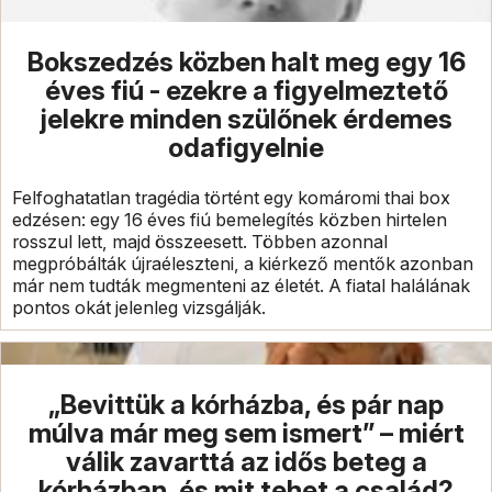
Bokszedzés közben halt meg egy 16
éves fiú - ezekre a figyelmeztető
jelekre minden szülőnek érdemes
odafigyelnie
Felfoghatatlan tragédia történt egy komáromi thai box
edzésen: egy 16 éves fiú bemelegítés közben hirtelen
rosszul lett, majd összeesett. Többen azonnal
megpróbálták újraéleszteni, a kiérkező mentők azonban
már nem tudták megmenteni az életét. A fiatal halálának
pontos okát jelenleg vizsgálják.
„Bevittük a kórházba, és pár nap
múlva már meg sem ismert” – miért
válik zavarttá az idős beteg a
kórházban, és mit tehet a család?