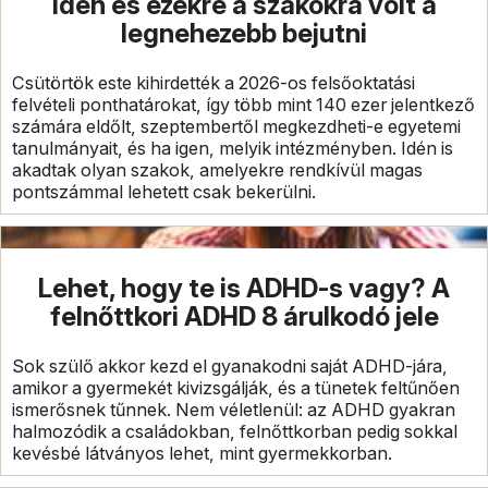
idén és ezekre a szakokra volt a
legnehezebb bejutni
Csütörtök este kihirdették a 2026-os felsőoktatási
felvételi ponthatárokat, így több mint 140 ezer jelentkező
számára eldőlt, szeptembertől megkezdheti-e egyetemi
tanulmányait, és ha igen, melyik intézményben. Idén is
akadtak olyan szakok, amelyekre rendkívül magas
pontszámmal lehetett csak bekerülni.
Lehet, hogy te is ADHD-s vagy? A
felnőttkori ADHD 8 árulkodó jele
Sok szülő akkor kezd el gyanakodni saját ADHD-jára,
amikor a gyermekét kivizsgálják, és a tünetek feltűnően
ismerősnek tűnnek. Nem véletlenül: az ADHD gyakran
halmozódik a családokban, felnőttkorban pedig sokkal
kevésbé látványos lehet, mint gyermekkorban.