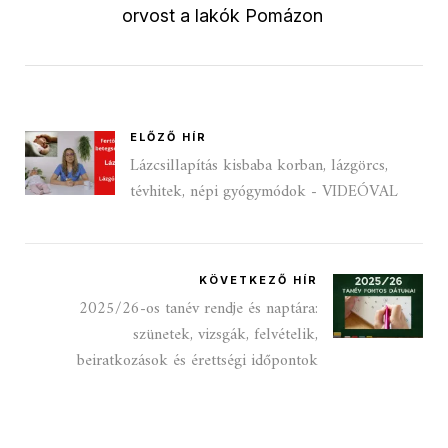
orvost a lakók Pomázon
ELŐZŐ HÍR
Lázcsillapítás kisbaba korban, lázgörcs,
tévhitek, népi gyógymódok - VIDEÓVAL
KÖVETKEZŐ HÍR
2025/26-os tanév rendje és naptára:
szünetek, vizsgák, felvételik,
beiratkozások és érettségi időpontok