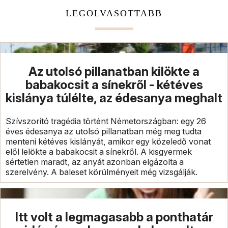
LEGOLVASOTTABB
Az utolsó pillanatban kilökte a
babakocsit a sínekről - kétéves
kislánya túlélte, az édesanya meghalt
Szívszorító tragédia történt Németországban: egy 26
éves édesanya az utolsó pillanatban még meg tudta
menteni kétéves kislányát, amikor egy közeledő vonat
elől lelökte a babakocsit a sínekről. A kisgyermek
sértetlen maradt, az anyát azonban elgázolta a
szerelvény. A baleset körülményeit még vizsgálják.
Itt volt a legmagasabb a ponthatár