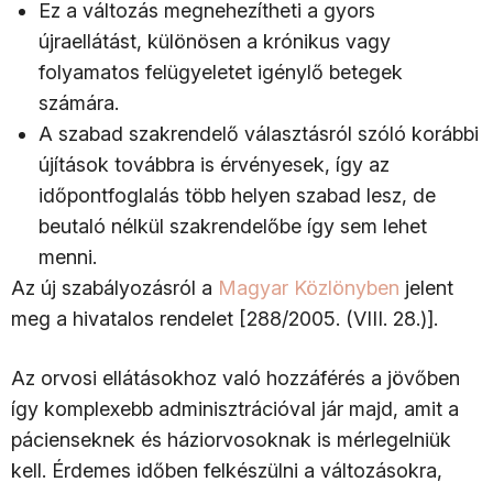
Ez a változás megnehezítheti a gyors
újraellátást, különösen a krónikus vagy
folyamatos felügyeletet igénylő betegek
számára.
A szabad szakrendelő választásról szóló korábbi
újítások továbbra is érvényesek, így az
időpontfoglalás több helyen szabad lesz, de
beutaló nélkül szakrendelőbe így sem lehet
menni.
Az új szabályozásról a
Magyar Közlönyben
jelent
meg a hivatalos rendelet [288/2005. (VIII. 28.)].
Az orvosi ellátásokhoz való hozzáférés a jövőben
így komplexebb adminisztrációval jár majd, amit a
pácienseknek és háziorvosoknak is mérlegelniük
kell. Érdemes időben felkészülni a változásokra,