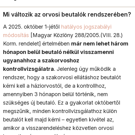
Mi változik az orvosi beutalók rendszerében?
A 2025. október 1-jétől
hatályos jogszabályi
módosítás
[Magyar Közlöny 288/2005.(VIII. 28.)
Korm. rendelet] értelmében
már nem lehet három
hónapon belül beutaló nélkül visszamenni
ugyanahhoz a szakorvoshoz
kontrollvizsgálatra
. Jelenleg úgy működik a
rendszer, hogy a szakorvosi ellátáshoz beutalót
kérni kell a háziorvostól, de a kontrollhoz,
amennyiben 3 hónapon belül történik, nem
szükséges új beutaló. Ez a gyakorlat októbertől
megszűnik, minden kontrollvizsgálathoz külön
beutalót kell majd kérni – egyetlen kivétel az,
amikor a visszarendeléshez közvetlen orvosi