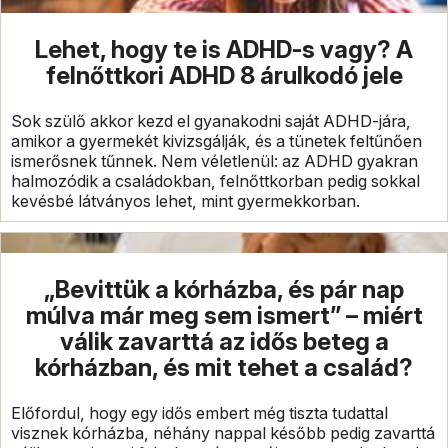
Lehet, hogy te is ADHD-s vagy? A
felnőttkori ADHD 8 árulkodó jele
Sok szülő akkor kezd el gyanakodni saját ADHD-jára,
amikor a gyermekét kivizsgálják, és a tünetek feltűnően
ismerősnek tűnnek. Nem véletlenül: az ADHD gyakran
halmozódik a családokban, felnőttkorban pedig sokkal
kevésbé látványos lehet, mint gyermekkorban.
„Bevittük a kórházba, és pár nap
múlva már meg sem ismert” – miért
válik zavarttá az idős beteg a
kórházban, és mit tehet a család?
Előfordul, hogy egy idős embert még tiszta tudattal
visznek kórházba, néhány nappal később pedig zavarttá