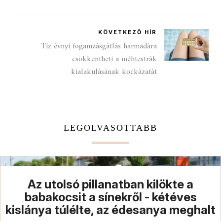
KÖVETKEZŐ HÍR
Tíz évnyi fogamzásgátlás harmadára
csökkentheti a méhtestrák
kialakulásának kockázatát
LEGOLVASOTTABB
Az utolsó pillanatban kilökte a
babakocsit a sínekről - kétéves
kislánya túlélte, az édesanya meghalt