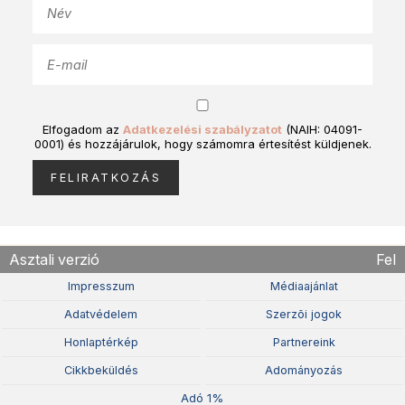
Elfogadom az
Adatkezelési szabályzatot
(NAIH: 04091-
0001) és hozzájárulok, hogy számomra értesítést küldjenek.
Asztali verzió
Fel
Impresszum
Médiaajánlat
Adatvédelem
Szerzõi jogok
Honlaptérkép
Partnereink
Cikkbeküldés
Adományozás
Adó 1%