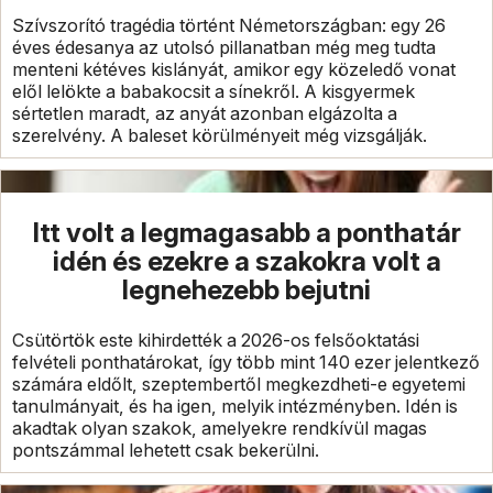
Szívszorító tragédia történt Németországban: egy 26
éves édesanya az utolsó pillanatban még meg tudta
menteni kétéves kislányát, amikor egy közeledő vonat
elől lelökte a babakocsit a sínekről. A kisgyermek
sértetlen maradt, az anyát azonban elgázolta a
szerelvény. A baleset körülményeit még vizsgálják.
Itt volt a legmagasabb a ponthatár
idén és ezekre a szakokra volt a
legnehezebb bejutni
Csütörtök este kihirdették a 2026-os felsőoktatási
felvételi ponthatárokat, így több mint 140 ezer jelentkező
számára eldőlt, szeptembertől megkezdheti-e egyetemi
tanulmányait, és ha igen, melyik intézményben. Idén is
akadtak olyan szakok, amelyekre rendkívül magas
pontszámmal lehetett csak bekerülni.