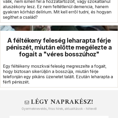
válik, nem ismeri fel a hozzátartozóit, vagy szokatlanul
aluszékony lesz. Ez nem feltétlenül demencia, hanem
gyakran kórházi delírium. Mit kell erről tudni, és hogyan
segíthet a család?
A féltékeny feleség leharapta férje
péniszét, miután előtte megélezte a
fogait a "véres bosszúhoz"
Egy féltékeny moszkvai feleség megreszelte a fogait,
hogy biztosan sikerüljön a bosszúja, miután férje
telefonján egy pikáns üzenetet talált. Ezután leharapta a
férfi péniszét.
LÉGY NAPRAKÉSZ!
Gyermeknevelés, friss hírek, aktualitások - hírlevél