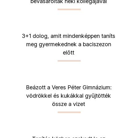
bevásároltak neki kollégájával
3+1 dolog, amit mindenképpen taníts
meg gyermekednek a baciszezon
előtt
Beázott a Veres Péter Gimnázium:
vödrökkel és kukákkal gyűjtötték
össze a vizet