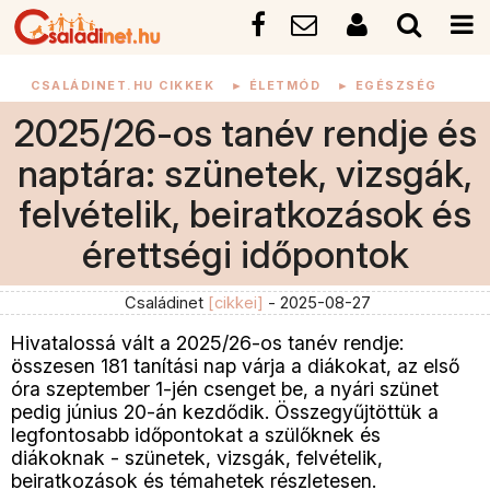
CSALÁDINET.HU CIKKEK
►
ÉLETMÓD
►
EGÉSZSÉG
2025/26-os tanév rendje és
naptára: szünetek, vizsgák,
felvételik, beiratkozások és
érettségi időpontok
Családinet
[cikkei]
- 2025-08-27
Hivatalossá vált a 2025/26-os tanév rendje:
összesen 181 tanítási nap várja a diákokat, az első
óra szeptember 1-jén csenget be, a nyári szünet
pedig június 20-án kezdődik. Összegyűjtöttük a
legfontosabb időpontokat a szülőknek és
diákoknak - szünetek, vizsgák, felvételik,
beiratkozások és témahetek részletesen.