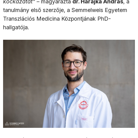
kockázatát”
– magyarázta
dr. Harajka András
, a
tanulmány első szerzője, a Semmelweis Egyetem
Transzlációs Medicina Központjának PhD-
hallgatója.