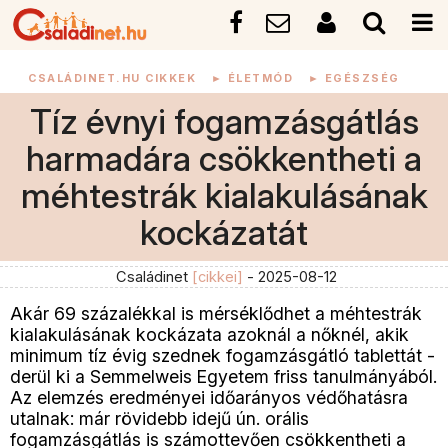
CSALÁDINET.HU CIKKEK
►
ÉLETMÓD
►
EGÉSZSÉG
Tíz évnyi fogamzásgátlás
harmadára csökkentheti a
méhtestrák kialakulásának
kockázatát
Családinet
[cikkei]
- 2025-08-12
Akár 69 százalékkal is mérséklődhet a méhtestrák
kialakulásának kockázata azoknál a nőknél, akik
minimum tíz évig szednek fogamzásgátló tablettát -
derül ki a Semmelweis Egyetem friss tanulmányából.
Az elemzés eredményei időarányos védőhatásra
utalnak: már rövidebb idejű ún. orális
fogamzásgátlás is számottevően csökkentheti a