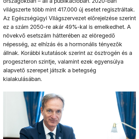
országokban – áll a publikációban. 2020-ban
világszerte több mint 417.000 új esetet regisztráltak.
Az Egészségügyi Világszervezet előrejelzése szerint
ez a szám 2050-re akár 49%-kal is emelkedhet. A
növekvő esetszám hátterében az elöregedő
népesség, az elhízás és a hormonális tényezők
állnak. Korábbi kutatások szerint az ösztrogén és a
progeszteron szintje, valamint ezek egyensúlya
alapvető szerepet játszik a betegség
kialakulásában.