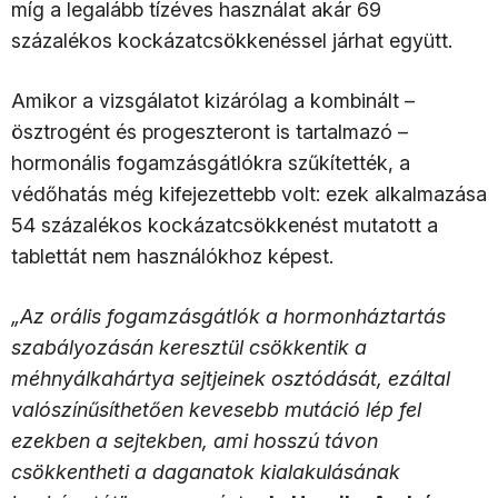
míg a legalább tízéves használat akár 69
százalékos kockázatcsökkenéssel járhat együtt.
Amikor a vizsgálatot kizárólag a kombinált –
ösztrogént és progeszteront is tartalmazó –
hormonális fogamzásgátlókra szűkítették, a
védőhatás még kifejezettebb volt: ezek alkalmazása
54 százalékos kockázatcsökkenést mutatott a
tablettát nem használókhoz képest.
„Az orális fogamzásgátlók a hormonháztartás
szabályozásán keresztül csökkentik a
méhnyálkahártya sejtjeinek osztódását, ezáltal
valószínűsíthetően kevesebb mutáció lép fel
ezekben a sejtekben, ami hosszú távon
csökkentheti a daganatok kialakulásának