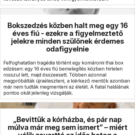
Bokszedzés közben halt meg egy 16
éves fiú - ezekre a figyelmeztető
jelekre minden szülőnek érdemes
odafigyelnie
Felfoghatatlan tragédia történt egy komáromi thai box
edzésen: egy 16 éves fiú bemelegítés közben hirtelen
rosszul lett, majd összeesett. Többen azonnal
megpróbálták újraéleszteni, a kiérkező mentők azonban
már nem tudták megmenteni az életét. A fiatal halálának
pontos okát jelenleg vizsgálják.
„Bevittük a kórházba, és pár nap
múlva már meg sem ismert” – miért