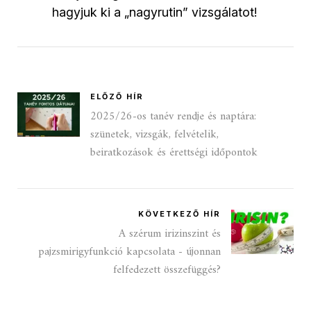
hagyjuk ki a „nagyrutin” vizsgálatot!
ELŐZŐ HÍR
2025/26-os tanév rendje és naptára:
szünetek, vizsgák, felvételik,
beiratkozások és érettségi időpontok
KÖVETKEZŐ HÍR
A szérum irizinszint és
pajzsmirigyfunkció kapcsolata - újonnan
felfedezett összefüggés?