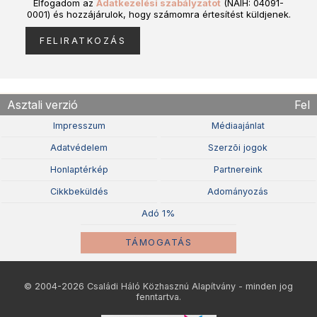
Elfogadom az
Adatkezelési szabályzatot
(NAIH: 04091-
0001) és hozzájárulok, hogy számomra értesítést küldjenek.
Asztali verzió
Fel
Impresszum
Médiaajánlat
Adatvédelem
Szerzõi jogok
Honlaptérkép
Partnereink
Cikkbeküldés
Adományozás
Adó 1%
TÁMOGATÁS
© 2004-2026 Családi Háló Közhasznú Alapítvány - minden jog
fenntartva.