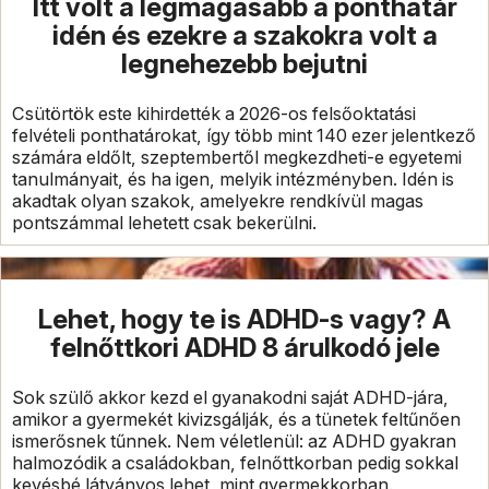
Itt volt a legmagasabb a ponthatár
idén és ezekre a szakokra volt a
legnehezebb bejutni
Csütörtök este kihirdették a 2026-os felsőoktatási
felvételi ponthatárokat, így több mint 140 ezer jelentkező
számára eldőlt, szeptembertől megkezdheti-e egyetemi
tanulmányait, és ha igen, melyik intézményben. Idén is
akadtak olyan szakok, amelyekre rendkívül magas
pontszámmal lehetett csak bekerülni.
Lehet, hogy te is ADHD-s vagy? A
felnőttkori ADHD 8 árulkodó jele
Sok szülő akkor kezd el gyanakodni saját ADHD-jára,
amikor a gyermekét kivizsgálják, és a tünetek feltűnően
ismerősnek tűnnek. Nem véletlenül: az ADHD gyakran
halmozódik a családokban, felnőttkorban pedig sokkal
kevésbé látványos lehet, mint gyermekkorban.