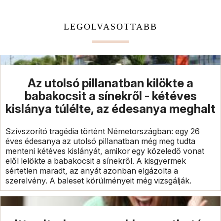
LEGOLVASOTTABB
Az utolsó pillanatban kilökte a
babakocsit a sínekről - kétéves
kislánya túlélte, az édesanya meghalt
Szívszorító tragédia történt Németországban: egy 26
éves édesanya az utolsó pillanatban még meg tudta
menteni kétéves kislányát, amikor egy közeledő vonat
elől lelökte a babakocsit a sínekről. A kisgyermek
sértetlen maradt, az anyát azonban elgázolta a
szerelvény. A baleset körülményeit még vizsgálják.