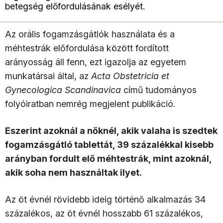
betegség előfordulásának esélyét.
Az orális fogamzásgátlók használata és a
méhtestrák előfordulása között fordított
arányosság áll fenn, ezt igazolja az egyetem
munkatársai által, az
Acta Obstetricia et
Gynecologica Scandinavica
című tudományos
folyóiratban nemrég megjelent publikáció.
Eszerint azoknál a nőknél, akik valaha is szedtek
fogamzásgátló tablettát, 39 százalékkal kisebb
arányban fordult elő méhtestrák, mint azoknál,
akik soha nem használtak ilyet.
Az öt évnél rövidebb ideig történő alkalmazás 34
százalékos, az öt évnél hosszabb 61 százalékos,