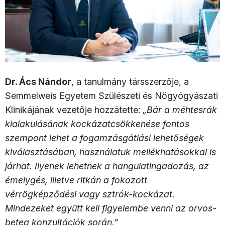
Dr. Ács Nándor
, a tanulmány társszerzője, a
Semmelweis Egyetem Szülészeti és Nőgyógyászati
Klinikájának vezetője hozzátette:
„Bár a méhtesrák
kialakulásának kockázatcsökkenése fontos
szempont lehet a fogamzásgátlási lehetőségek
kiválasztásában, használatuk mellékhatásokkal is
járhat. Ilyenek lehetnek a hangulatingadozás, az
émelygés, illetve ritkán a fokozott
vérrögképződési vagy sztrók-kockázat.
Mindezeket együtt kell figyelembe venni az orvos-
beteg konzultációk során.”