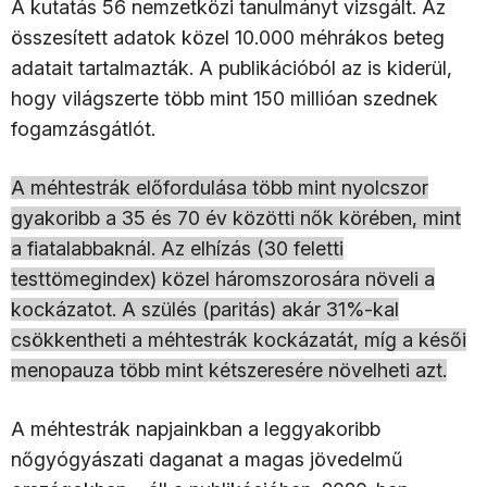
A kutatás 56 nemzetközi tanulmányt vizsgált. Az
összesített adatok közel 10.000 méhrákos beteg
adatait tartalmazták. A publikációból az is kiderül,
hogy világszerte több mint 150 millióan szednek
fogamzásgátlót.
A méhtestrák előfordulása több mint nyolcszor
gyakoribb a 35 és 70 év közötti nők körében, mint
a fiatalabbaknál. Az elhízás (30 feletti
testtömegindex) közel háromszorosára növeli a
kockázatot. A szülés (paritás) akár 31%-kal
csökkentheti a méhtestrák kockázatát, míg a késői
menopauza több mint kétszeresére növelheti azt.
A méhtestrák napjainkban a leggyakoribb
nőgyógyászati daganat a magas jövedelmű