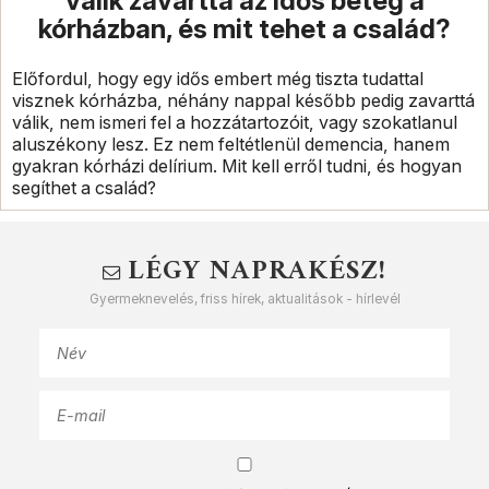
válik zavarttá az idős beteg a
kórházban, és mit tehet a család?
Előfordul, hogy egy idős embert még tiszta tudattal
visznek kórházba, néhány nappal később pedig zavarttá
válik, nem ismeri fel a hozzátartozóit, vagy szokatlanul
aluszékony lesz. Ez nem feltétlenül demencia, hanem
gyakran kórházi delírium. Mit kell erről tudni, és hogyan
segíthet a család?
LÉGY NAPRAKÉSZ!
Gyermeknevelés, friss hírek, aktualitások - hírlevél