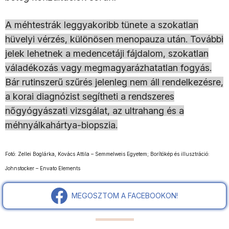
A méhtestrák leggyakoribb tünete a szokatlan
hüvelyi vérzés, különösen menopauza után. További
jelek lehetnek a medencetáji fájdalom, szokatlan
váladékozás vagy megmagyarázhatatlan fogyás.
Bár rutinszerű szűrés jelenleg nem áll rendelkezésre,
a korai diagnózist segítheti a rendszeres
nőgyógyászati vizsgálat, az ultrahang és a
méhnyálkahártya-biopszia.
Fotó: Zellei Boglárka, Kovács Attila – Semmelweis Egyetem; Borítókép és illusztráció:
Johnstocker – Envato Elements
MEGOSZTOM A FACEBOOKON!