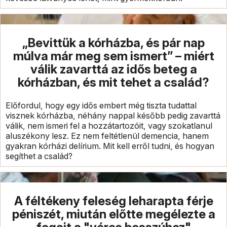
„Bevittük a kórházba, és pár nap
múlva már meg sem ismert” – miért
válik zavarttá az idős beteg a
kórházban, és mit tehet a család?
Előfordul, hogy egy idős embert még tiszta tudattal
visznek kórházba, néhány nappal később pedig zavarttá
válik, nem ismeri fel a hozzátartozóit, vagy szokatlanul
aluszékony lesz. Ez nem feltétlenül demencia, hanem
gyakran kórházi delírium. Mit kell erről tudni, és hogyan
segíthet a család?
A féltékeny feleség leharapta férje
péniszét, miután előtte megélezte a