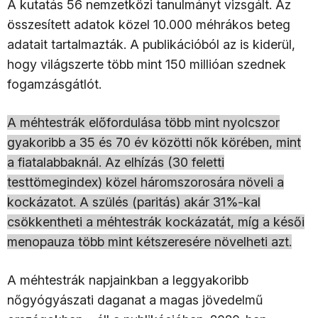
A kutatás 56 nemzetközi tanulmányt vizsgált. Az
összesített adatok közel 10.000 méhrákos beteg
adatait tartalmazták. A publikációból az is kiderül,
hogy világszerte több mint 150 millióan szednek
fogamzásgátlót.
A méhtestrák előfordulása több mint nyolcszor
gyakoribb a 35 és 70 év közötti nők körében, mint
a fiatalabbaknál. Az elhízás (30 feletti
testtömegindex) közel háromszorosára növeli a
kockázatot. A szülés (paritás) akár 31%-kal
csökkentheti a méhtestrák kockázatát, míg a késői
menopauza több mint kétszeresére növelheti azt.
A méhtestrák napjainkban a leggyakoribb
nőgyógyászati daganat a magas jövedelmű