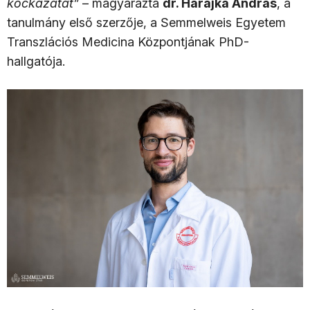
kockázatát”
– magyarázta
dr. Harajka András
, a
tanulmány első szerzője, a Semmelweis Egyetem
Transzlációs Medicina Központjának PhD-
hallgatója.