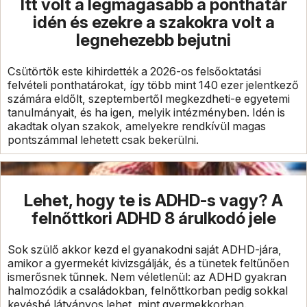
Itt volt a legmagasabb a ponthatár
idén és ezekre a szakokra volt a
legnehezebb bejutni
Csütörtök este kihirdették a 2026-os felsőoktatási
felvételi ponthatárokat, így több mint 140 ezer jelentkező
számára eldőlt, szeptembertől megkezdheti-e egyetemi
tanulmányait, és ha igen, melyik intézményben. Idén is
akadtak olyan szakok, amelyekre rendkívül magas
pontszámmal lehetett csak bekerülni.
Lehet, hogy te is ADHD-s vagy? A
felnőttkori ADHD 8 árulkodó jele
Sok szülő akkor kezd el gyanakodni saját ADHD-jára,
amikor a gyermekét kivizsgálják, és a tünetek feltűnően
ismerősnek tűnnek. Nem véletlenül: az ADHD gyakran
halmozódik a családokban, felnőttkorban pedig sokkal
kevésbé látványos lehet, mint gyermekkorban.