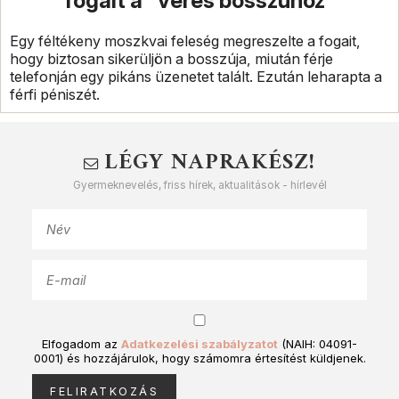
fogait a "véres bosszúhoz"
Egy féltékeny moszkvai feleség megreszelte a fogait,
hogy biztosan sikerüljön a bosszúja, miután férje
telefonján egy pikáns üzenetet talált. Ezután leharapta a
férfi péniszét.
LÉGY NAPRAKÉSZ!
Gyermeknevelés, friss hírek, aktualitások - hírlevél
Elfogadom az
Adatkezelési szabályzatot
(NAIH: 04091-
0001) és hozzájárulok, hogy számomra értesítést küldjenek.