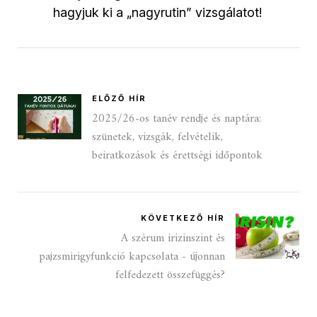
hagyjuk ki a „nagyrutin” vizsgálatot!
ELŐZŐ HÍR
2025/26-os tanév rendje és naptára:
szünetek, vizsgák, felvételik,
beiratkozások és érettségi időpontok
KÖVETKEZŐ HÍR
A szérum irizinszint és
pajzsmirigyfunkció kapcsolata - újonnan
felfedezett összefüggés?