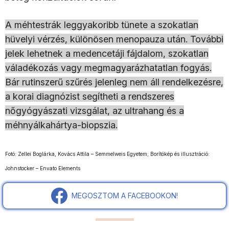
A méhtestrák leggyakoribb tünete a szokatlan
hüvelyi vérzés, különösen menopauza után. További
jelek lehetnek a medencetáji fájdalom, szokatlan
váladékozás vagy megmagyarázhatatlan fogyás.
Bár rutinszerű szűrés jelenleg nem áll rendelkezésre,
a korai diagnózist segítheti a rendszeres
nőgyógyászati vizsgálat, az ultrahang és a
méhnyálkahártya-biopszia.
Fotó: Zellei Boglárka, Kovács Attila – Semmelweis Egyetem; Borítókép és illusztráció:
Johnstocker – Envato Elements
MEGOSZTOM A FACEBOOKON!