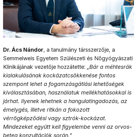
Dr. Ács Nándor
, a tanulmány társszerzője, a
Semmelweis Egyetem Szülészeti és Nőgyógyászati
Klinikájának vezetője hozzátette:
„Bár a méhtesrák
kialakulásának kockázatcsökkenése fontos
szempont lehet a fogamzásgátlási lehetőségek
kiválasztásában, használatuk mellékhatásokkal is
járhat. Ilyenek lehetnek a hangulatingadozás, az
émelygés, illetve ritkán a fokozott
vérrögképződési vagy sztrók-kockázat.
Mindezeket együtt kell figyelembe venni az orvos-
beteg konzultációk során.”