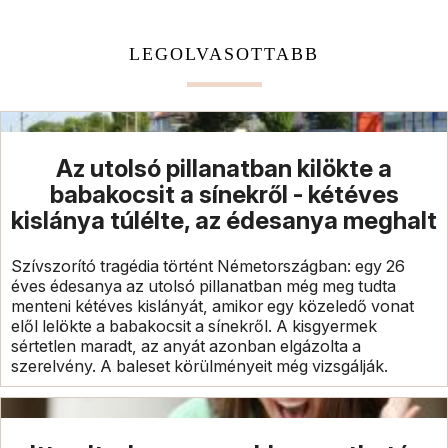
LEGOLVASOTTABB
Az utolsó pillanatban kilökte a
babakocsit a sínekről - kétéves
kislánya túlélte, az édesanya meghalt
Szívszorító tragédia történt Németországban: egy 26
éves édesanya az utolsó pillanatban még meg tudta
menteni kétéves kislányát, amikor egy közeledő vonat
elől lelökte a babakocsit a sínekről. A kisgyermek
sértetlen maradt, az anyát azonban elgázolta a
szerelvény. A baleset körülményeit még vizsgálják.