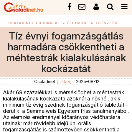
CSALÁDINET.HU CIKKEK
►
ÉLETMÓD
►
EGÉSZSÉG
Tíz évnyi fogamzásgátlás
harmadára csökkentheti a
méhtestrák kialakulásának
kockázatát
Családinet
[cikkei]
- 2025-08-12
Akár 69 százalékkal is mérséklődhet a méhtestrák
kialakulásának kockázata azoknál a nőknél, akik
minimum tíz évig szednek fogamzásgátló tablettát -
derül ki a Semmelweis Egyetem friss tanulmányából.
Az elemzés eredményei időarányos védőhatásra
utalnak: már rövidebb idejű ún. orális
fogamzásgátlás is számottevően csökkentheti a