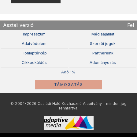
Asztali verzió
Fel
Impresszum
Médiaajánlat
Adatvédelem
Szerzõi jogok
Honlaptérkép
Partnereink
Cikkbeküldés
Adományozás
Adó 1%
TÁMOGATÁS
© 2004-2026 Családi Háló Közhasznú Alapítvány - minden jog
fenntartva.