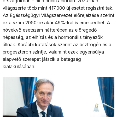
országokban – áll a publikációban. 2020-ban
világszerte több mint 417.000 új esetet regisztráltak.
Az Egészségügyi Világszervezet előrejelzése szerint
ez a szám 2050-re akár 49%-kal is emelkedhet. A
növekvő esetszám hátterében az elöregedő
népesség, az elhízás és a hormonális tényezők
állnak. Korábbi kutatások szerint az ösztrogén és a
progeszteron szintje, valamint ezek egyensúlya
alapvető szerepet játszik a betegség
kialakulásában.