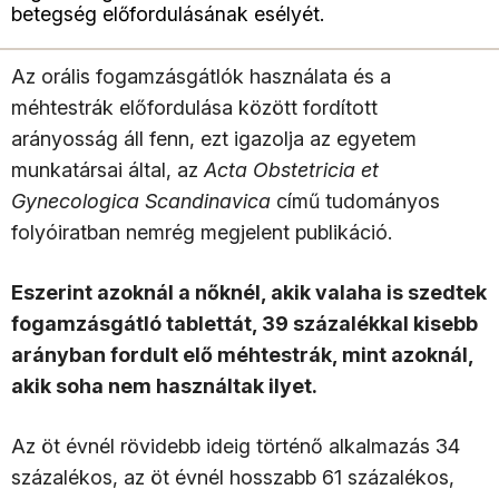
betegség előfordulásának esélyét.
Az orális fogamzásgátlók használata és a
méhtestrák előfordulása között fordított
arányosság áll fenn, ezt igazolja az egyetem
munkatársai által, az
Acta Obstetricia et
Gynecologica Scandinavica
című tudományos
folyóiratban nemrég megjelent publikáció.
Eszerint azoknál a nőknél, akik valaha is szedtek
fogamzásgátló tablettát, 39 százalékkal kisebb
arányban fordult elő méhtestrák, mint azoknál,
akik soha nem használtak ilyet.
Az öt évnél rövidebb ideig történő alkalmazás 34
százalékos, az öt évnél hosszabb 61 százalékos,