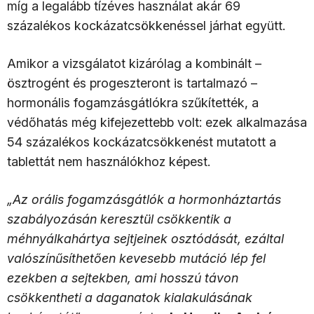
míg a legalább tízéves használat akár 69
százalékos kockázatcsökkenéssel járhat együtt.
Amikor a vizsgálatot kizárólag a kombinált –
ösztrogént és progeszteront is tartalmazó –
hormonális fogamzásgátlókra szűkítették, a
védőhatás még kifejezettebb volt: ezek alkalmazása
54 százalékos kockázatcsökkenést mutatott a
tablettát nem használókhoz képest.
„Az orális fogamzásgátlók a hormonháztartás
szabályozásán keresztül csökkentik a
méhnyálkahártya sejtjeinek osztódását, ezáltal
valószínűsíthetően kevesebb mutáció lép fel
ezekben a sejtekben, ami hosszú távon
csökkentheti a daganatok kialakulásának