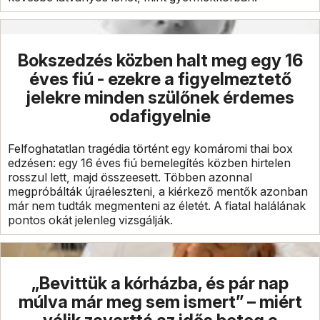
Bokszedzés közben halt meg egy 16
éves fiú - ezekre a figyelmeztető
jelekre minden szülőnek érdemes
odafigyelnie
Felfoghatatlan tragédia történt egy komáromi thai box
edzésen: egy 16 éves fiú bemelegítés közben hirtelen
rosszul lett, majd összeesett. Többen azonnal
megpróbálták újraéleszteni, a kiérkező mentők azonban
már nem tudták megmenteni az életét. A fiatal halálának
pontos okát jelenleg vizsgálják.
„Bevittük a kórházba, és pár nap
múlva már meg sem ismert” – miért