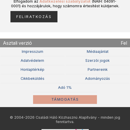
Elfogadom az
Adatkezelési szabályzatot
(NAIH: 04091-
0001) és hozzájárulok, hogy számomra értesítést küldjenek.
Asztali verzió
Fel
Impresszum
Médiaajánlat
Adatvédelem
Szerzõi jogok
Honlaptérkép
Partnereink
Cikkbeküldés
Adományozás
Adó 1%
TÁMOGATÁS
© 2004-2026 Családi Háló Közhasznú Alapítvány - minden jog
fenntartva.