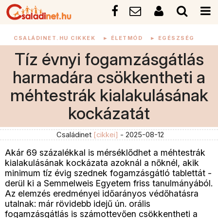
CSALÁDINET.HU CIKKEK
►
ÉLETMÓD
►
EGÉSZSÉG
Tíz évnyi fogamzásgátlás
harmadára csökkentheti a
méhtestrák kialakulásának
kockázatát
Családinet
[cikkei]
- 2025-08-12
Akár 69 százalékkal is mérséklődhet a méhtestrák
kialakulásának kockázata azoknál a nőknél, akik
minimum tíz évig szednek fogamzásgátló tablettát -
derül ki a Semmelweis Egyetem friss tanulmányából.
Az elemzés eredményei időarányos védőhatásra
utalnak: már rövidebb idejű ún. orális
fogamzásgátlás is számottevően csökkentheti a