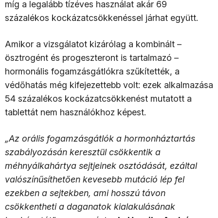
míg a legalább tízéves használat akár 69
százalékos kockázatcsökkenéssel járhat együtt.
Amikor a vizsgálatot kizárólag a kombinált –
ösztrogént és progeszteront is tartalmazó –
hormonális fogamzásgátlókra szűkítették, a
védőhatás még kifejezettebb volt: ezek alkalmazása
54 százalékos kockázatcsökkenést mutatott a
tablettát nem használókhoz képest.
„Az orális fogamzásgátlók a hormonháztartás
szabályozásán keresztül csökkentik a
méhnyálkahártya sejtjeinek osztódását, ezáltal
valószínűsíthetően kevesebb mutáció lép fel
ezekben a sejtekben, ami hosszú távon
csökkentheti a daganatok kialakulásának