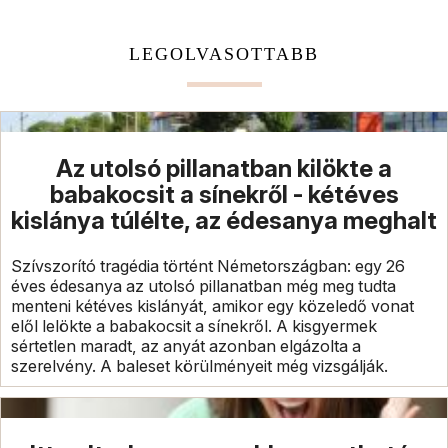
LEGOLVASOTTABB
Az utolsó pillanatban kilökte a
babakocsit a sínekről - kétéves
kislánya túlélte, az édesanya meghalt
Szívszorító tragédia történt Németországban: egy 26
éves édesanya az utolsó pillanatban még meg tudta
menteni kétéves kislányát, amikor egy közeledő vonat
elől lelökte a babakocsit a sínekről. A kisgyermek
sértetlen maradt, az anyát azonban elgázolta a
szerelvény. A baleset körülményeit még vizsgálják.