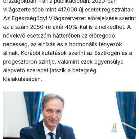
országokban – áll a publikációban. 2020-ban
világszerte több mint 417.000 új esetet regisztráltak.
Az Egészségügyi Világszervezet előrejelzése szerint
ez a szám 2050-re akár 49%-kal is emelkedhet. A
növekvő esetszám hátterében az elöregedő
népesség, az elhízás és a hormonális tényezők
állnak. Korábbi kutatások szerint az ösztrogén és a
progeszteron szintje, valamint ezek egyensúlya
alapvető szerepet játszik a betegség
kialakulásában.