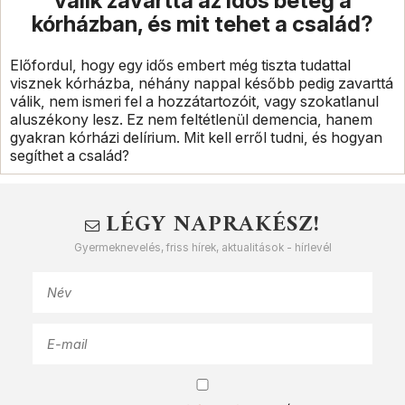
válik zavarttá az idős beteg a
kórházban, és mit tehet a család?
Előfordul, hogy egy idős embert még tiszta tudattal
visznek kórházba, néhány nappal később pedig zavarttá
válik, nem ismeri fel a hozzátartozóit, vagy szokatlanul
aluszékony lesz. Ez nem feltétlenül demencia, hanem
gyakran kórházi delírium. Mit kell erről tudni, és hogyan
segíthet a család?
LÉGY NAPRAKÉSZ!
Gyermeknevelés, friss hírek, aktualitások - hírlevél