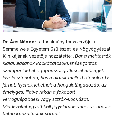
Dr. Ács Nándor
, a tanulmány társszerzője, a
Semmelweis Egyetem Szülészeti és Nőgyógyászati
Klinikájának vezetője hozzátette:
„Bár a méhtesrák
kialakulásának kockázatcsökkenése fontos
szempont lehet a fogamzásgátlási lehetőségek
kiválasztásában, használatuk mellékhatásokkal is
járhat. Ilyenek lehetnek a hangulatingadozás, az
émelygés, illetve ritkán a fokozott
vérrögképződési vagy sztrók-kockázat.
Mindezeket együtt kell figyelembe venni az orvos-
beteg konzultációk során.”