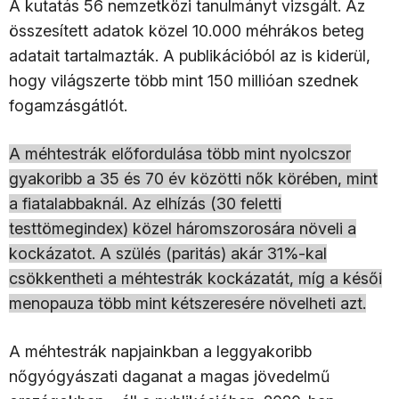
A kutatás 56 nemzetközi tanulmányt vizsgált. Az
összesített adatok közel 10.000 méhrákos beteg
adatait tartalmazták. A publikációból az is kiderül,
hogy világszerte több mint 150 millióan szednek
fogamzásgátlót.
A méhtestrák előfordulása több mint nyolcszor
gyakoribb a 35 és 70 év közötti nők körében, mint
a fiatalabbaknál. Az elhízás (30 feletti
testtömegindex) közel háromszorosára növeli a
kockázatot. A szülés (paritás) akár 31%-kal
csökkentheti a méhtestrák kockázatát, míg a késői
menopauza több mint kétszeresére növelheti azt.
A méhtestrák napjainkban a leggyakoribb
nőgyógyászati daganat a magas jövedelmű