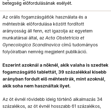
betegség előfordulásának esélyét.
Az orális fogamzásgátlók használata és a
méhtestrák előfordulása között fordított
arányosság áll fenn, ezt igazolja az egyetem
munkatársai által, az
Acta Obstetricia et
Gynecologica Scandinavica
című tudományos
folyóiratban nemrég megjelent publikáció.
Eszerint azoknál a nőknél, akik valaha is szedtek
fogamzásgátló tablettát, 39 százalékkal kisebb
arányban fordult elő méhtestrák, mint azoknál,
akik soha nem használtak ilyet.
Az öt évnél rövidebb ideig történő alkalmazás 34
százalékos, az öt évnél hosszabb 61 százalékos,