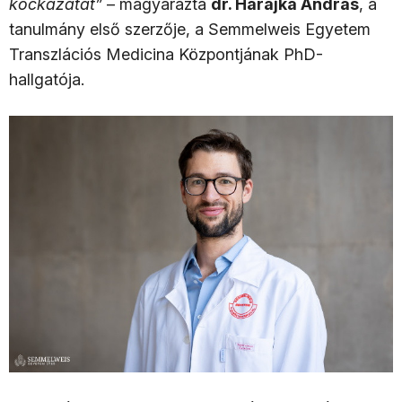
kockázatát”
– magyarázta
dr. Harajka András
, a
tanulmány első szerzője, a Semmelweis Egyetem
Transzlációs Medicina Központjának PhD-
hallgatója.