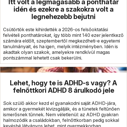
Itt volt a legmagasabb a ponthatár
idén és ezekre a szakokra volt a
legnehezebb bejutni
Csütörtök este kihirdették a 2026-os felsőoktatási
felvételi ponthatárokat, így több mint 140 ezer jelentkező
számára eldőlt, szeptembertől megkezdheti-e egyetemi
tanulmányait, és ha igen, melyik intézményben. Idén is
akadtak olyan szakok, amelyekre rendkívül magas
pontszámmal lehetett csak bekerülni.
Lehet, hogy te is ADHD-s vagy? A
felnőttkori ADHD 8 árulkodó jele
Sok szülő akkor kezd el gyanakodni saját ADHD-jára,
amikor a gyermekét kivizsgálják, és a tünetek feltűnően
ismerősnek tűnnek. Nem véletlenül: az ADHD gyakran
halmozódik a családokban, felnőttkorban pedig sokkal
kevésbé látványos lehet, mint gyermekkorban.