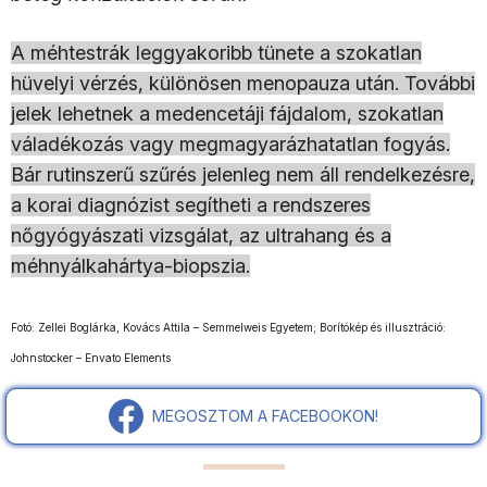
A méhtestrák leggyakoribb tünete a szokatlan
hüvelyi vérzés, különösen menopauza után. További
jelek lehetnek a medencetáji fájdalom, szokatlan
váladékozás vagy megmagyarázhatatlan fogyás.
Bár rutinszerű szűrés jelenleg nem áll rendelkezésre,
a korai diagnózist segítheti a rendszeres
nőgyógyászati vizsgálat, az ultrahang és a
méhnyálkahártya-biopszia.
Fotó: Zellei Boglárka, Kovács Attila – Semmelweis Egyetem; Borítókép és illusztráció:
Johnstocker – Envato Elements
MEGOSZTOM A FACEBOOKON!