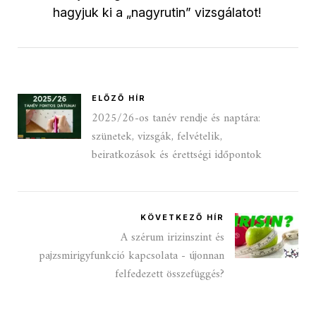
hagyjuk ki a „nagyrutin” vizsgálatot!
ELŐZŐ HÍR
2025/26-os tanév rendje és naptára:
szünetek, vizsgák, felvételik,
beiratkozások és érettségi időpontok
KÖVETKEZŐ HÍR
A szérum irizinszint és
pajzsmirigyfunkció kapcsolata - újonnan
felfedezett összefüggés?