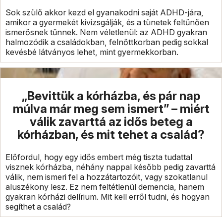
Sok szülő akkor kezd el gyanakodni saját ADHD-jára,
amikor a gyermekét kivizsgálják, és a tünetek feltűnően
ismerősnek tűnnek. Nem véletlenül: az ADHD gyakran
halmozódik a családokban, felnőttkorban pedig sokkal
kevésbé látványos lehet, mint gyermekkorban.
„Bevittük a kórházba, és pár nap
múlva már meg sem ismert” – miért
válik zavarttá az idős beteg a
kórházban, és mit tehet a család?
Előfordul, hogy egy idős embert még tiszta tudattal
visznek kórházba, néhány nappal később pedig zavarttá
válik, nem ismeri fel a hozzátartozóit, vagy szokatlanul
aluszékony lesz. Ez nem feltétlenül demencia, hanem
gyakran kórházi delírium. Mit kell erről tudni, és hogyan
segíthet a család?