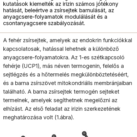
kutatások kiemelték az irizin számos jótékony
hatását, beleértve a zsírsejtek barnulását, az
anyagcsere-folyamatok modulálását és a
csontanyagcsere szabályozását.
A fehér zsírsejtek, amelyek az endokrin funkciókkal
kapcsolatosak, hatással lehetnek a különböző
anyagcsere-folyamatokra. Az 1-es szétkapcsoló
fehérje (UCP1), más néven termogenin, felelős a
sejtlégzés és a hőtermelés megkülönböztetéséért,
és a barna zsírszövet mitokondriális membránjaiban
található. A barna zsírsejtek termogén sejteket
termelnek, amelyek segíthetnek megelőzni az
elhízást. Az első feladat az irizin szerkezetének
meghatározása volt (1.ábra).