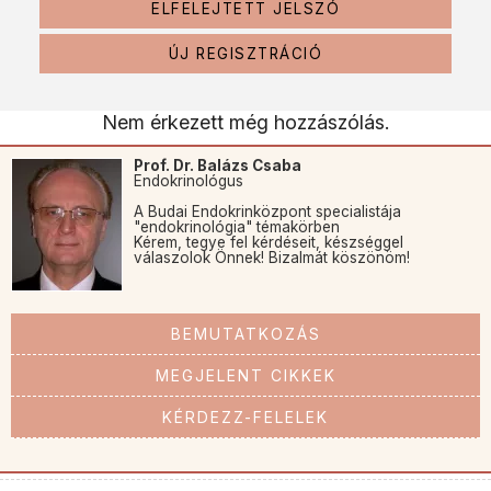
ELFELEJTETT JELSZÓ
ÚJ REGISZTRÁCIÓ
Nem érkezett még hozzászólás.
Prof. Dr. Balázs Csaba
Endokrinológus
A Budai Endokrinközpont specialistája
"endokrinológia" témakörben
Kérem, tegye fel kérdéseit, készséggel
válaszolok Önnek! Bizalmát köszönöm!
BEMUTATKOZÁS
MEGJELENT CIKKEK
KÉRDEZZ-FELELEK