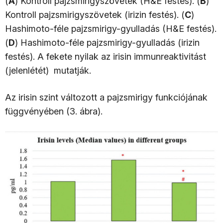
(
A
) Kontroll pajzsmirigyszövetek (H&E festés). (
B
)
Kontroll pajzsmirigyszövetek (irizin festés). (
C
)
Hashimoto-féle pajzsmirigy-gyulladás (H&E festés).
(
D
) Hashimoto-féle pajzsmirigy-gyulladás (irizin
festés). A fekete nyilak az irisin immunreaktivitást
(jelenlétét) mutatják.
Az irisin szint változott a pajzsmirigy funkciójának
függvényében (3. ábra).