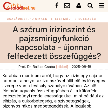
CSALÁDINET.HU CIKKEK
►
ÉLETMÓD
►
EGÉSZSÉG
A szérum irizinszint és
pajzsmirigyfunkció
kapcsolata - újonnan
felfedezett összefüggés?
Prof. Dr. Balázs Csaba
[cikkei]
- 2025-08-18
Korábban már írtam arról, hogy az irizin egy sajátos
hormon, amelyet az izomszövet állít elő és lényeges
szerepe van a testsúly szabályozásában. Az ülő
életmód ugyanis összefüggésben áll a különféle
egészségügyi rendellenességekkel, mint például az
elhízás, a cukorbetegség, a szívbetegségek,
bizonyos rákos megbetegedések. A legújabb