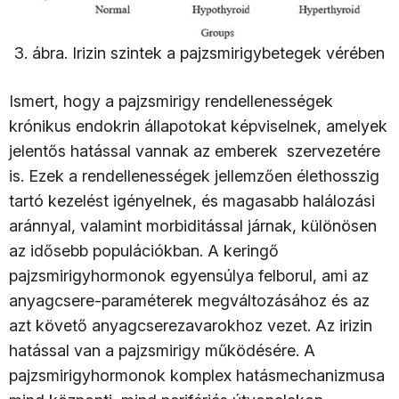
3. ábra. Irizin szintek a pajzsmirigybetegek vérében
Ismert, hogy a pajzsmirigy rendellenességek
krónikus endokrin állapotokat képviselnek, amelyek
jelentős hatással vannak az emberek szervezetére
is. Ezek a rendellenességek jellemzően élethosszig
tartó kezelést igényelnek, és magasabb halálozási
aránnyal, valamint morbiditással járnak, különösen
az idősebb populációkban. A keringő
pajzsmirigyhormonok egyensúlya felborul, ami az
anyagcsere-paraméterek megváltozásához és az
azt követő anyagcserezavarokhoz vezet. Az irizin
hatással van a pajzsmirigy működésére. A
pajzsmirigyhormonok komplex hatásmechanizmusa