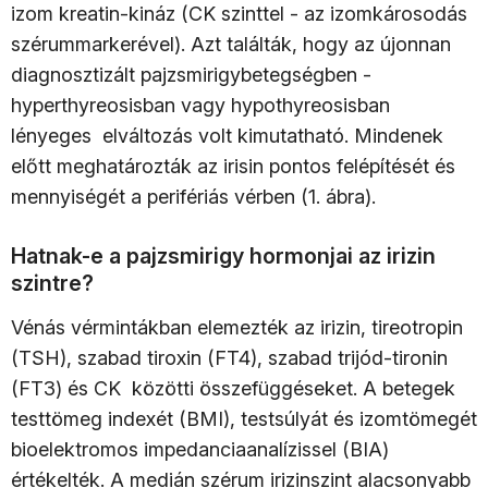
izom kreatin-kináz (CK szinttel - az izomkárosodás
szérummarkerével). Azt találták, hogy az újonnan
diagnosztizált pajzsmirigybetegségben -
hyperthyreosisban vagy hypothyreosisban
lényeges elváltozás volt kimutatható. Mindenek
előtt meghatározták az irisin pontos felépítését és
mennyiségét a perifériás vérben (1. ábra).
Hatnak-e a pajzsmirigy hormonjai az irizin
szintre?
Vénás vérmintákban elemezték az irizin, tireotropin
(TSH), szabad tiroxin (FT4), szabad trijód-tironin
(FT3) és CK közötti összefüggéseket. A betegek
testtömeg indexét (BMI), testsúlyát és izomtömegét
bioelektromos impedanciaanalízissel (BIA)
értékelték. A medián szérum irizinszint alacsonyabb