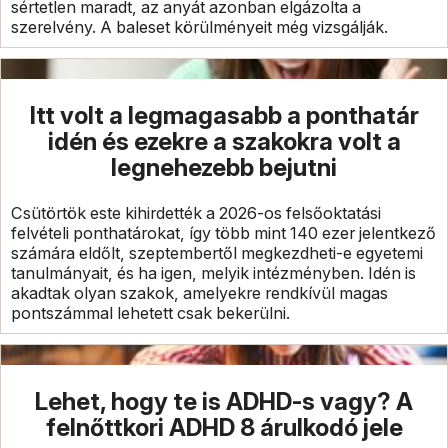
sértetlen maradt, az anyát azonban elgázolta a
szerelvény. A baleset körülményeit még vizsgálják.
Itt volt a legmagasabb a ponthatár
idén és ezekre a szakokra volt a
legnehezebb bejutni
Csütörtök este kihirdették a 2026-os felsőoktatási
felvételi ponthatárokat, így több mint 140 ezer jelentkező
számára eldőlt, szeptembertől megkezdheti-e egyetemi
tanulmányait, és ha igen, melyik intézményben. Idén is
akadtak olyan szakok, amelyekre rendkívül magas
pontszámmal lehetett csak bekerülni.
Lehet, hogy te is ADHD-s vagy? A
felnőttkori ADHD 8 árulkodó jele