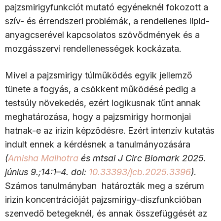
pajzsmirigyfunkciót mutató egyéneknél fokozott a
szív- és érrendszeri problémák, a rendellenes lipid-
anyagcserével kapcsolatos szövődmények és a
mozgásszervi rendellenességek kockázata.
Mivel a pajzsmirigy túlműködés egyik jellemző
tünete a fogyás, a csökkent működésé pedig a
testsúly növekedés, ezért logikusnak tűnt annak
meghatározása, hogy a pajzsmirigy hormonjai
hatnak-e az irizin képződésre. Ezért intenzív kutatás
indult ennek a kérdésnek a tanulmányozására
(
Amisha Malhotra
és mtsai J Circ Biomark 2025.
június 9.;14:1–4. doi:
10.33393/jcb.2025.3396
)
.
Számos tanulmányban határozták meg a szérum
irizin koncentrációját pajzsmirigy-diszfunkcióban
szenvedő betegeknél, és annak összefüggését az