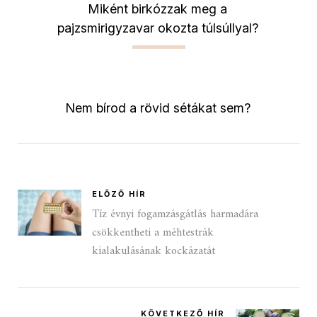
Miként birkózzak meg a
pajzsmirigyzavar okozta túlsúllyal?
Nem bírod a rövid sétákat sem?
ELŐZŐ HÍR
Tíz évnyi fogamzásgátlás harmadára
csökkentheti a méhtestrák
kialakulásának kockázatát
KÖVETKEZŐ HÍR