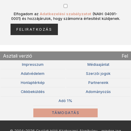
Elfogadom az
Adatkezelési szabályzatot
(NAIH: 04091-
0001) és hozzájárulok, hogy számomra értesítést küldjenek.
Asztali verzió
Fel
Impresszum
Médiaajánlat
Adatvédelem
Szerzõi jogok
Honlaptérkép
Partnereink
Cikkbeküldés
Adományozás
Adó 1%
TÁMOGATÁS
© 2004-2026 Családi Háló Közhasznú Alapítvány - minden jog