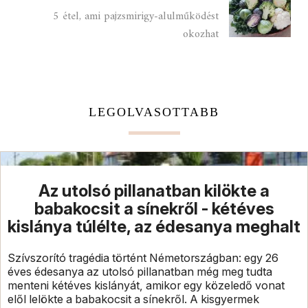
5 étel, ami pajzsmirigy-alulműködést
okozhat
LEGOLVASOTTABB
Az utolsó pillanatban kilökte a
babakocsit a sínekről - kétéves
kislánya túlélte, az édesanya meghalt
Szívszorító tragédia történt Németországban: egy 26
éves édesanya az utolsó pillanatban még meg tudta
menteni kétéves kislányát, amikor egy közeledő vonat
elől lelökte a babakocsit a sínekről. A kisgyermek