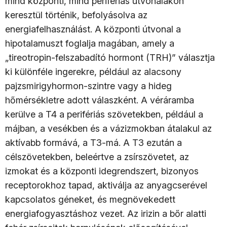
mind központi, mind perifériás útvonalakon
keresztül történik, befolyásolva az
energiafelhasználást. A központi útvonal a
hipotalamuszt foglalja magában, amely a
„tireotropin-felszabadító hormont (TRH)” választja
ki különféle ingerekre, például az alacsony
pajzsmirigyhormon-szintre vagy a hideg
hőmérsékletre adott válaszként. A véráramba
kerülve a T4 a perifériás szövetekben, például a
májban, a vesékben és a vázizmokban átalakul az
aktívabb formává, a T3-má. A T3 ezután a
célszövetekben, beleértve a zsírszövetet, az
izmokat és a központi idegrendszert, bizonyos
receptorokhoz tapad, aktiválja az anyagcserével
kapcsolatos géneket, és megnövekedett
energiafogyasztáshoz vezet. Az irizin a bőr alatti