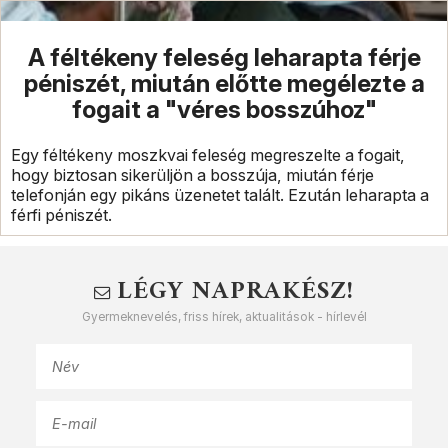
A féltékeny feleség leharapta férje
péniszét, miután előtte megélezte a
fogait a "véres bosszúhoz"
Egy féltékeny moszkvai feleség megreszelte a fogait,
hogy biztosan sikerüljön a bosszúja, miután férje
telefonján egy pikáns üzenetet talált. Ezután leharapta a
férfi péniszét.
LÉGY NAPRAKÉSZ!
Gyermeknevelés, friss hírek, aktualitások - hírlevél