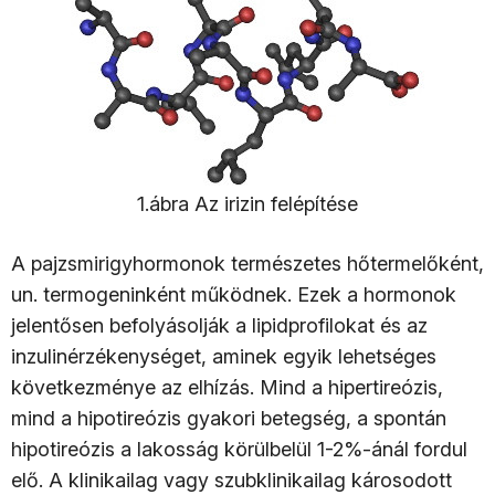
1.ábra Az irizin felépítése
A pajzsmirigyhormonok természetes hőtermelőként,
un. termogeninként működnek. Ezek a hormonok
jelentősen befolyásolják a lipidprofilokat és az
inzulinérzékenységet, aminek egyik lehetséges
következménye az elhízás. Mind a hipertireózis,
mind a hipotireózis gyakori betegség, a spontán
hipotireózis a lakosság körülbelül 1-2%-ánál fordul
elő. A klinikailag vagy szubklinikailag károsodott