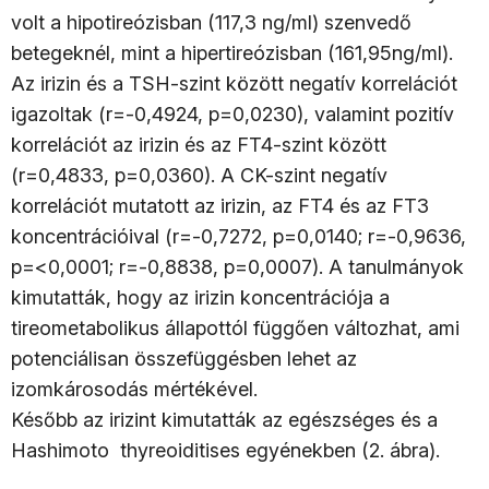
volt a hipotireózisban (117,3 ng/ml) szenvedő
betegeknél, mint a hipertireózisban (161,95ng/ml).
Az irizin és a TSH-szint között negatív korrelációt
igazoltak (r=-0,4924, p=0,0230), valamint pozitív
korrelációt az irizin és az FT4-szint között
(r=0,4833, p=0,0360). A CK-szint negatív
korrelációt mutatott az irizin, az FT4 és az FT3
koncentrációival (r=-0,7272, p=0,0140; r=-0,9636,
p=<0,0001; r=-0,8838, p=0,0007). A tanulmányok
kimutatták, hogy az irizin koncentrációja a
tireometabolikus állapottól függően változhat, ami
potenciálisan összefüggésben lehet az
izomkárosodás mértékével.
Később az irizint kimutatták az egészséges és a
Hashimoto thyreoiditises egyénekben (2. ábra).