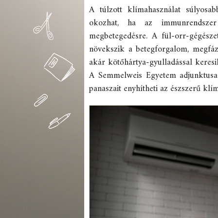
A túlzott klímahasználat súlyosab
okozhat, ha az immunrendszer
megbetegedésre. A fül-orr-gégésze
növekszik a betegforgalom, megfázá
akár kötőhártya-gyulladással keres
A Semmelweis Egyetem adjunktusa u
panaszait enyhítheti az észszerű klí