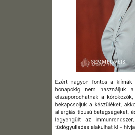
Ezért nagyon fontos a klímák 
hónapokig nem használjuk a
elszaporodhatnak a kórokozók
bekapcsoljuk a készüléket, akko
allergiás típusú betegségeket, é
legyengült az immunrendszer,
tüdőgyulladás alakulhat ki – hívja