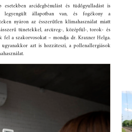
b esetekben arcidegbénulást és tüdőgyulladást is
 legyengült állapotban van, és fogékony a
teken nyáron az ésszerűtlen klímahasználat miatt
sszerű tünetekkel, arcüreg-, középfül-, torok- és
ik fel a szakorvosokat – mondja dr. Kraxner Helga.
gyanakkor azt is hozzáteszi, a pollenallergiások
mahasználat.