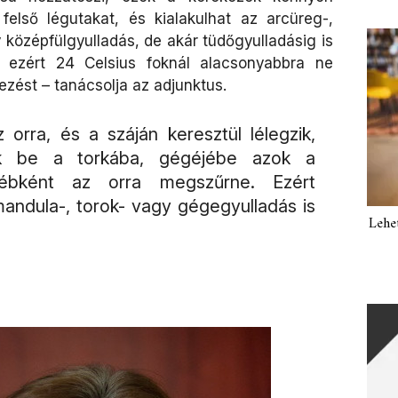
első légutakat, és kialakulhat az arcüreg-,
 középfülgyulladás, de akár tüdőgyulladásig is
 ezért 24 Celsius foknál alacsonyabbra ne
ezést – tanácsolja az adjunktus.
orra, és a száján keresztül lélegzik,
nak be a torkába, gégéjébe azok a
yébként az orra megszűrne. Ezért
andula-, torok- vagy gégegyulladás is
Lehe