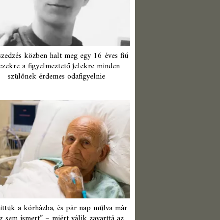
zedzés közben halt meg egy 16 éves fiú
ezekre a figyelmeztető jelekre minden
szülőnek érdemes odafigyelnie
ittük a kórházba, és pár nap múlva már
 sem ismert” – miért válik zavarttá az