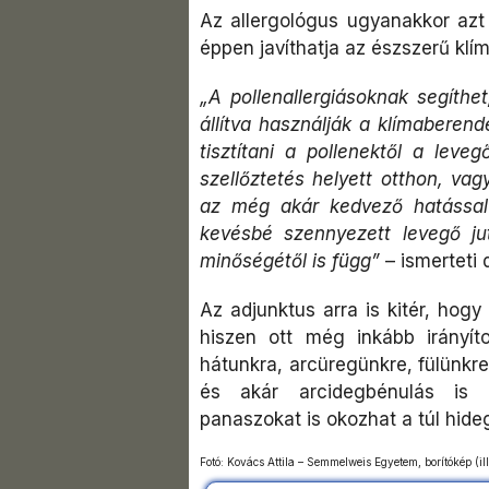
Az allergológus ugyanakkor azt 
éppen javíthatja az észszerű klí
„A pollenallergiásoknak segíthe
állítva használják a klímaberen
tisztítani a pollenektől a leve
szellőztetés helyett otthon, va
az még akár kedvező hatással 
kevésbé szennyezett levegő ju
minőségétől is függ”
– ismerteti 
Az adjunktus arra is kitér, hogy
hiszen ott még inkább irányít
hátunkra, arcüregünkre, fülünkr
és akár arcidegbénulás is ki
panaszokat is okozhat a túl hide
Fotó: Kovács Attila – Semmelweis Egyetem, borítókép (il