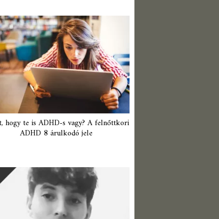
t, hogy te is ADHD-s vagy? A felnőttkori
ADHD 8 árulkodó jele