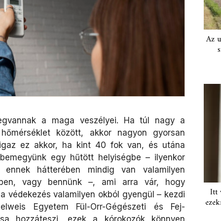
Az u
s
megvannak a maga veszélyei. Ha túl nagy a
 hőmérséklet között, akkor nagyon gyorsan
gaz ez akkor, ha kint 40 fok van, és utána
 bemegyünk egy hűtött helyiségbe – ilyenkor
e ennek hátterében mindig van valamilyen
ben, vagy bennünk –, ami arra vár, hogy
Itt
a védekezés valamilyen okból gyengül – kezdi
ezek
lweis Egyetem Fül-Orr-Gégészeti és Fej-
tusa hozzáteszi, ezek a kórokozók könnyen