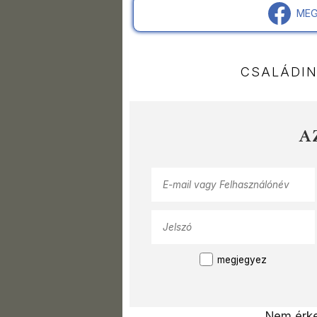
MEG
CSALÁDI
A
megjegyez
Nem érke