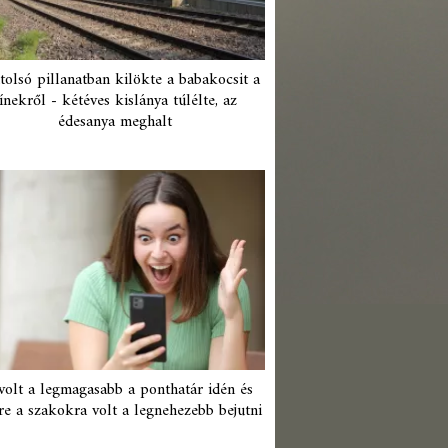
tolsó pillanatban kilökte a babakocsit a
ínekről - kétéves kislánya túlélte, az
édesanya meghalt
 volt a legmagasabb a ponthatár idén és
re a szakokra volt a legnehezebb bejutni