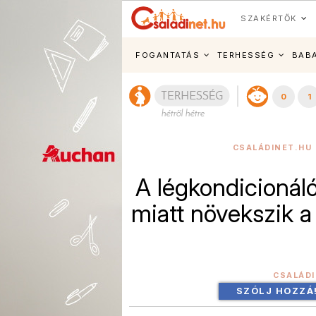
SZAKÉRTŐK
FOGANTATÁS
TERHESSÉG
BAB
0
1
CSALÁDINET.HU 
A légkondicionál
miatt növekszik a
CSALÁD
SZÓLJ HOZZÁ