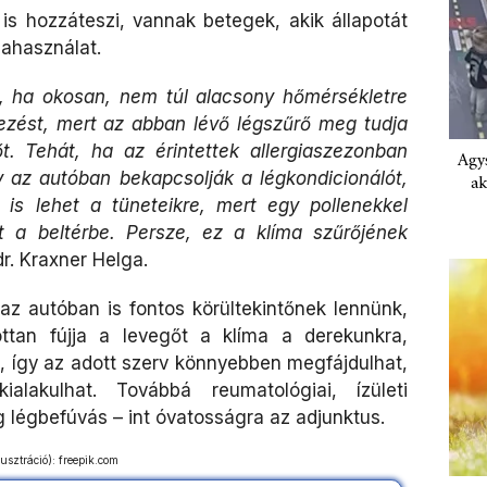
is hozzáteszi, vannak betegek, akik állapotát
mahasználat.
t, ha okosan, nem túl alacsony hőmérsékletre
dezést, mert az abban lévő légszűrő meg tudja
gőt. Tehát, ha az érintettek allergiaszezonban
Agys
gy az autóban bekapcsolják a légkondicionálót,
ak
is lehet a tüneteikre, mert egy pollenekkel
t a beltérbe. Persze, ez a klíma szűrőjének
dr. Kraxner Helga.
 az autóban is fontos körültekintőnek lennünk,
ottan fújja a levegőt a klíma a derekunkra,
e, így az adott szerv könnyebben megfájdulhat,
alakulhat. Továbbá reumatológiai, ízületi
g légbefúvás – int óvatosságra az adjunktus.
lusztráció): freepik.com