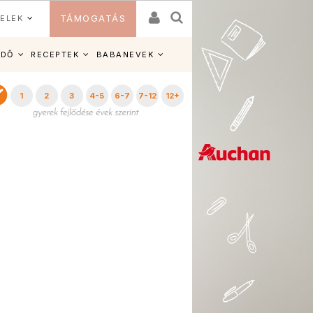
ELEK
TÁMOGATÁS
IDŐ
RECEPTEK
BABANEVEK
1
2
3
4-5
6-7
7-12
12+