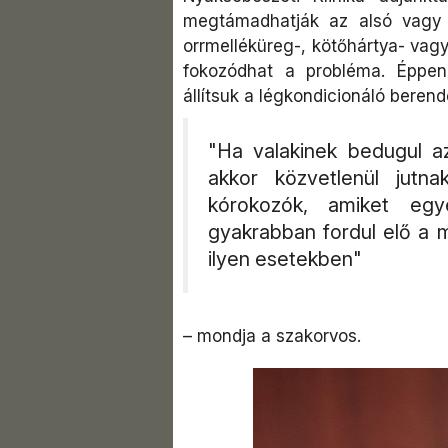
megtámadhatják az alsó vagy f
orrmelléküreg-, kötőhártya- vagy
fokozódhat a probléma. Éppen
állítsuk a légkondicionáló berend
"Ha valakinek bedugul az 
akkor közvetlenül jut
kórokozók, amiket eg
gyakrabban fordul elő a m
ilyen esetekben"
– mondja a szakorvos.