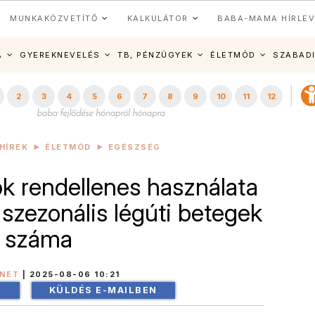
MUNKAKÖZVETÍTŐ
KALKULÁTOR
BABA-MAMA HÍRLEV
A
GYEREKNEVELÉS
TB, PÉNZÜGYEK
ÉLETMÓD
SZABAD
2
3
4
5
6
7
8
9
10
11
12
HÍREK
ÉLETMÓD
EGÉSZSÉG
ók rendellenes használata
 szezonális légúti betegek
száma
INET
|
2025-08-06 10:21
!
KÜLDÉS E-MAILBEN