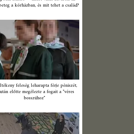
beteg a kórházban, és mit tehet a család?
ltékeny feleség leharapta férje péniszét,
után előtte megélezte a fogait a "véres
bosszúhoz"