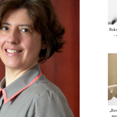
Boks
- 
„Bev
meg