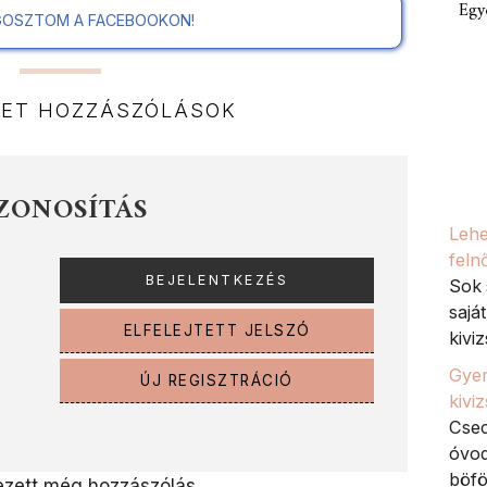
Egy
OSZTOM A FACEBOOKON!
NET HOZZÁSZÓLÁSOK
ZONOSÍTÁS
Lehe
feln
Sok 
sajá
ELFELEJTETT JELSZÓ
kiviz
Gyer
ÚJ REGISZTRÁCIÓ
kivi
Csec
óvod
böfö
zett még hozzászólás.