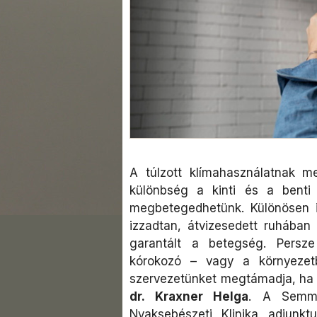
A túlzott klímahasználatnak 
különbség a kinti és a benti
megbetegedhetünk. Különösen i
izzadtan, átvizesedett ruhában
garantált a betegség. Persz
kórokozó – vagy a környezet
szervezetünket megtámadja, ha 
dr. Kraxner Helga
. A Semme
Nyaksebészeti Klinika adjunk