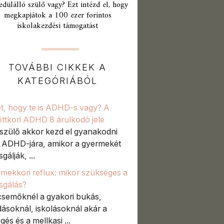
edülálló szülő vagy? Ezt intézd el, hogy
megkapjátok a 100 ezer forintos
iskolakezdési támogatást
TOVÁBBI CIKKEK A
KATEGÓRIÁBÓL
t, hogy te is ADHD-s vagy? A
őttkori ADHD 8 árulkodó jele
szülő akkor kezd el gyanakodni
t ADHD-jára, amikor a gyermekét
sgálják, ...
mekkori reflux: mikor szükséges a
zsgálás?
semőknél a gyakori bukás,
ásoknál, iskolásoknál akár a
gés és a mellkasi ...