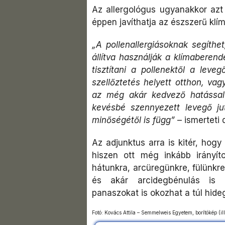
Az allergológus ugyanakkor azt 
éppen javíthatja az észszerű klí
„A pollenallergiásoknak segíthe
állítva használják a klímaberen
tisztítani a pollenektől a leve
szellőztetés helyett otthon, va
az még akár kedvező hatással 
kevésbé szennyezett levegő ju
minőségétől is függ”
– ismerteti 
Az adjunktus arra is kitér, hogy
hiszen ott még inkább irányít
hátunkra, arcüregünkre, fülünkr
és akár arcidegbénulás is ki
panaszokat is okozhat a túl hide
Fotó: Kovács Attila – Semmelweis Egyetem, borítókép (il