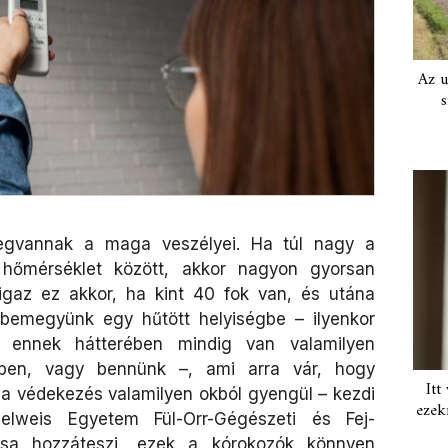
Az u
s
megvannak a maga veszélyei. Ha túl nagy a
 hőmérséklet között, akkor nagyon gyorsan
gaz ez akkor, ha kint 40 fok van, és utána
 bemegyünk egy hűtött helyiségbe – ilyenkor
e ennek hátterében mindig van valamilyen
ben, vagy bennünk –, ami arra vár, hogy
Itt
a védekezés valamilyen okból gyengül – kezdi
ezek
lweis Egyetem Fül-Orr-Gégészeti és Fej-
tusa hozzáteszi, ezek a kórokozók könnyen