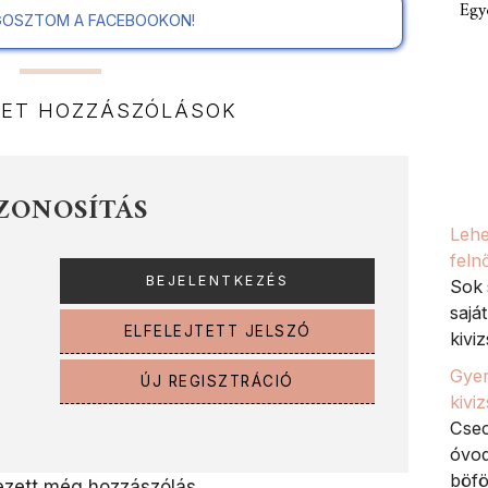
Egy
OSZTOM A FACEBOOKON!
NET HOZZÁSZÓLÁSOK
ZONOSÍTÁS
Lehe
feln
Sok 
sajá
ELFELEJTETT JELSZÓ
kiviz
Gyer
ÚJ REGISZTRÁCIÓ
kivi
Csec
óvod
böfö
zett még hozzászólás.