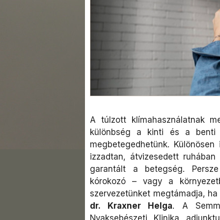
A túlzott klímahasználatnak 
különbség a kinti és a benti
megbetegedhetünk. Különösen i
izzadtan, átvizesedett ruhában
garantált a betegség. Persz
kórokozó – vagy a környezet
szervezetünket megtámadja, ha 
dr. Kraxner Helga
. A Semme
Nyaksebészeti Klinika adjunk