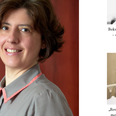
Boks
- 
„Bev
meg