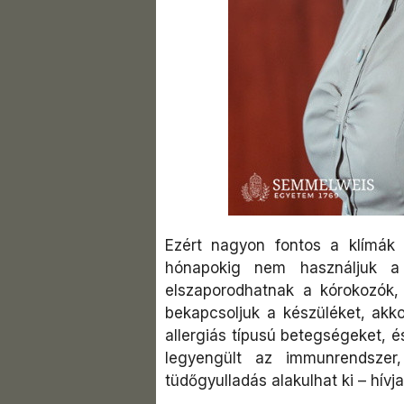
Ezért nagyon fontos a klímák 
hónapokig nem használjuk a
elszaporodhatnak a kórokozók
bekapcsoljuk a készüléket, akko
allergiás típusú betegségeket, é
legyengült az immunrendszer,
tüdőgyulladás alakulhat ki – hívja