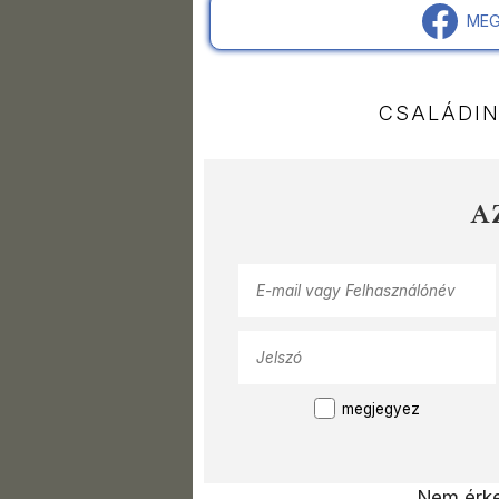
MEG
CSALÁDI
A
megjegyez
Nem érke