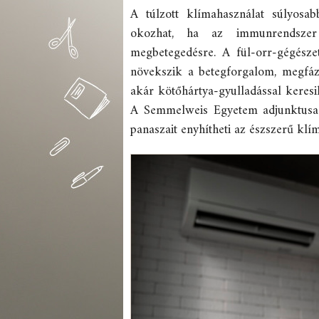
A túlzott klímahasználat súlyosab
okozhat, ha az immunrendszer
megbetegedésre. A fül-orr-gégésze
növekszik a betegforgalom, megfázá
akár kötőhártya-gyulladással keres
A Semmelweis Egyetem adjunktusa u
panaszait enyhítheti az észszerű klí