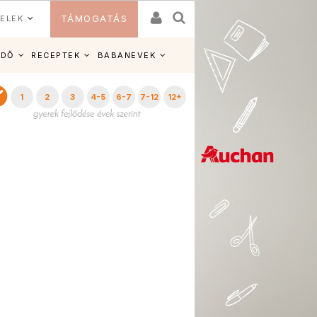
ELEK
TÁMOGATÁS
IDŐ
RECEPTEK
BABANEVEK
1
2
3
4-5
6-7
7-12
12+