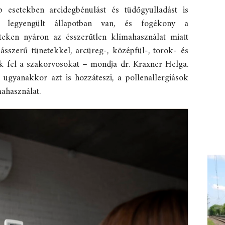
b esetekben arcidegbénulást és tüdőgyulladást is
 legyengült állapotban van, és fogékony a
teken nyáron az ésszerűtlen klímahasználat miatt
sszerű tünetekkel, arcüreg-, középfül-, torok- és
ik fel a szakorvosokat – mondja dr. Kraxner Helga.
gyanakkor azt is hozzáteszi, a pollenallergiások
mahasználat.