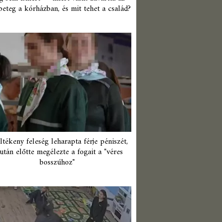
beteg a kórházban, és mit tehet a család?
ltékeny feleség leharapta férje péniszét,
után előtte megélezte a fogait a "véres
bosszúhoz"