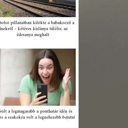
tolsó pillanatban kilökte a babakocsit a
ínekről - kétéves kislánya túlélte, az
édesanya meghalt
 volt a legmagasabb a ponthatár idén és
re a szakokra volt a legnehezebb bejutni