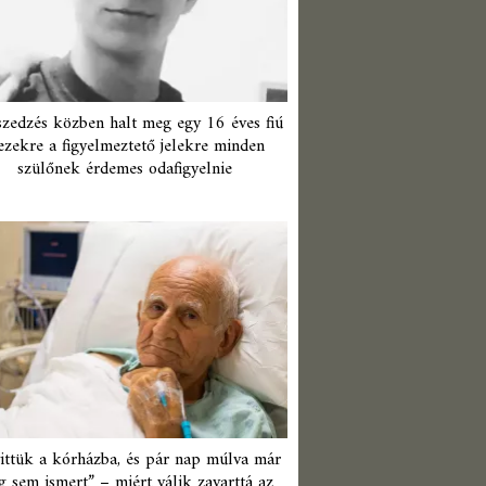
zedzés közben halt meg egy 16 éves fiú
ezekre a figyelmeztető jelekre minden
szülőnek érdemes odafigyelnie
ittük a kórházba, és pár nap múlva már
 sem ismert” – miért válik zavarttá az