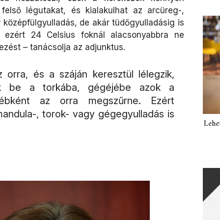
első légutakat, és kialakulhat az arcüreg-,
 középfülgyulladás, de akár tüdőgyulladásig is
 ezért 24 Celsius foknál alacsonyabbra ne
ezést – tanácsolja az adjunktus.
orra, és a száján keresztül lélegzik,
nak be a torkába, gégéjébe azok a
yébként az orra megszűrne. Ezért
andula-, torok- vagy gégegyulladás is
Lehe