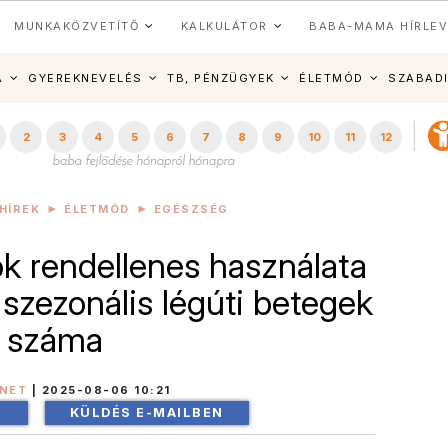
MUNKAKÖZVETÍTŐ
KALKULÁTOR
BABA-MAMA HÍRLEV
A
GYEREKNEVELÉS
TB, PÉNZÜGYEK
ÉLETMÓD
SZABAD
2
3
4
5
6
7
8
9
10
11
12
HÍREK
ÉLETMÓD
EGÉSZSÉG
ók rendellenes használata
 szezonális légúti betegek
száma
INET
|
2025-08-06 10:21
!
KÜLDÉS E-MAILBEN