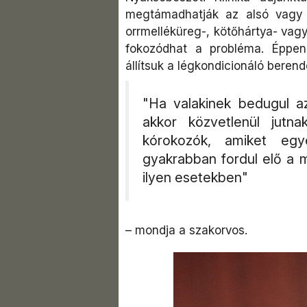
megtámadhatják az alsó vagy f
orrmelléküreg-, kötőhártya- vagy
fokozódhat a probléma. Éppen
állítsuk a légkondicionáló berend
"Ha valakinek bedugul az 
akkor közvetlenül jut
kórokozók, amiket eg
gyakrabban fordul elő a m
ilyen esetekben"
– mondja a szakorvos.