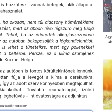
is hozzáteszi, vannak betegek, akik állapotát
mahasználat.
t, ha okosan, nem túl alacsony hőmérsékletre
dezést, mert az abban lévő légszűrő meg tudja
gőt. Tehát, ha az érintettek allergiaszezonban
Agys
gy az autóban bekapcsolják a légkondicionálót,
ak
is lehet a tüneteikre, mert egy pollenekkel
t a beltérbe. Persze, ez a klíma szűrőjének
dr. Kraxner Helga.
 az autóban is fontos körültekintőnek lennünk,
ottan fújja a levegőt a klíma a derekunkra,
e, így az adott szerv könnyebben megfájdulhat,
alakulhat. Továbbá reumatológiai, ízületi
g légbefúvás – int óvatosságra az adjunktus.
lusztráció): freepik.com