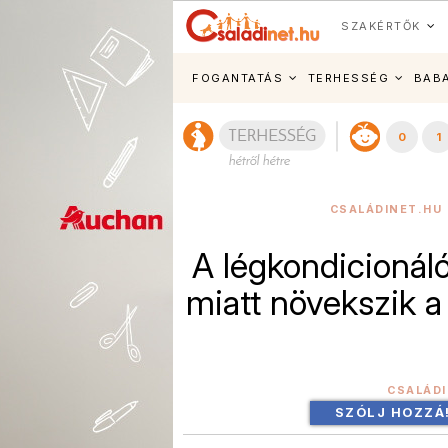
SZAKÉRTŐK
FOGANTATÁS
TERHESSÉG
BAB
0
1
CSALÁDINET.HU 
A légkondicionál
miatt növekszik a
CSALÁD
SZÓLJ HOZZÁ