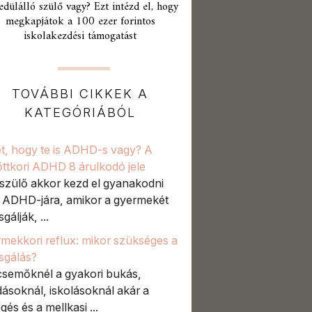
edülálló szülő vagy? Ezt intézd el, hogy
megkapjátok a 100 ezer forintos
iskolakezdési támogatást
TOVÁBBI CIKKEK A
KATEGÓRIÁBÓL
t, hogy te is ADHD-s vagy? A
őttkori ADHD 8 árulkodó jele
szülő akkor kezd el gyanakodni
t ADHD-jára, amikor a gyermekét
sgálják, ...
mekkori reflux: mikor szükséges a
zsgálás?
semőknél a gyakori bukás,
ásoknál, iskolásoknál akár a
gés és a mellkasi ...