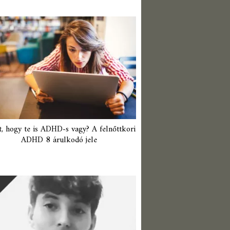
t, hogy te is ADHD-s vagy? A felnőttkori
ADHD 8 árulkodó jele