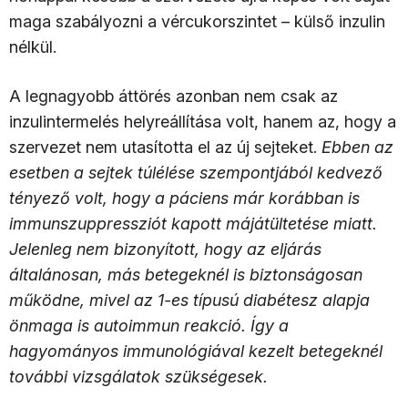
maga szabályozni a vércukorszintet – külső inzulin
nélkül.
A legnagyobb áttörés azonban nem csak az
inzulintermelés helyreállítása volt, hanem az, hogy a
szervezet nem utasította el az új sejteket.
Ebben az
esetben a sejtek túlélése szempontjából kedvező
tényező volt, hogy a páciens már korábban is
immunszuppressziót kapott májátültetése miatt.
Jelenleg nem bizonyított, hogy az eljárás
általánosan, más betegeknél is biztonságosan
működne, mivel az 1-es típusú diabétesz alapja
önmaga is autoimmun reakció. Így a
hagyományos immunológiával kezelt betegeknél
további vizsgálatok szükségesek.