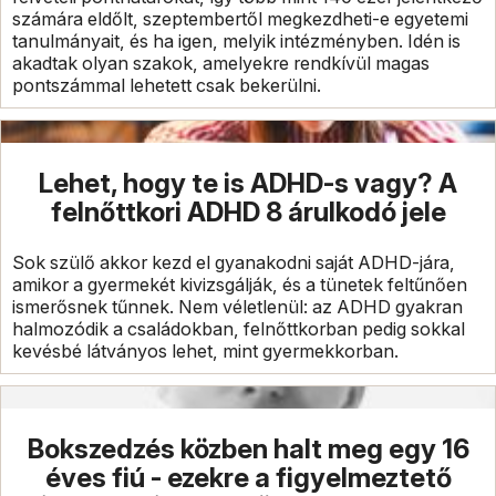
számára eldőlt, szeptembertől megkezdheti-e egyetemi
tanulmányait, és ha igen, melyik intézményben. Idén is
akadtak olyan szakok, amelyekre rendkívül magas
pontszámmal lehetett csak bekerülni.
Lehet, hogy te is ADHD-s vagy? A
felnőttkori ADHD 8 árulkodó jele
Sok szülő akkor kezd el gyanakodni saját ADHD-jára,
amikor a gyermekét kivizsgálják, és a tünetek feltűnően
ismerősnek tűnnek. Nem véletlenül: az ADHD gyakran
halmozódik a családokban, felnőttkorban pedig sokkal
kevésbé látványos lehet, mint gyermekkorban.
Bokszedzés közben halt meg egy 16
éves fiú - ezekre a figyelmeztető