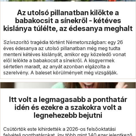
Az utolsó pillanatban kilökte a
babakocsit a sínekről - kétéves
kislánya túlélte, az édesanya meghalt
Szívszorító tragédia történt Németországban: egy 26
éves édesanya az utolsó pillanatban még meg tudta
menteni kétéves kislányát, amikor egy közeledő vonat
elől lelökte a babakocsit a sínekről. A kisgyermek
sértetlen maradt, az anyát azonban elgázolta a
szerelvény. A baleset körülményeit még vizsgálják.
Itt volt a legmagasabb a ponthatár
idén és ezekre a szakokra volt a
legnehezebb bejutni
Csütörtök este kihirdették a 2026-os felsőoktatási
felvételi ponthatárokat, így több mint 140 ezer jelentkező