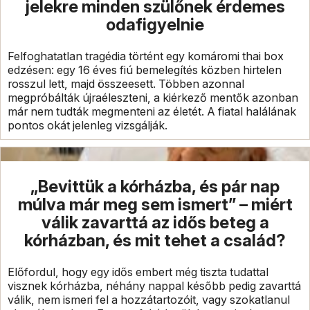
jelekre minden szülőnek érdemes
odafigyelnie
Felfoghatatlan tragédia történt egy komáromi thai box
edzésen: egy 16 éves fiú bemelegítés közben hirtelen
rosszul lett, majd összeesett. Többen azonnal
megpróbálták újraéleszteni, a kiérkező mentők azonban
már nem tudták megmenteni az életét. A fiatal halálának
pontos okát jelenleg vizsgálják.
„Bevittük a kórházba, és pár nap
múlva már meg sem ismert” – miért
válik zavarttá az idős beteg a
kórházban, és mit tehet a család?
Előfordul, hogy egy idős embert még tiszta tudattal
visznek kórházba, néhány nappal később pedig zavarttá
válik, nem ismeri fel a hozzátartozóit, vagy szokatlanul