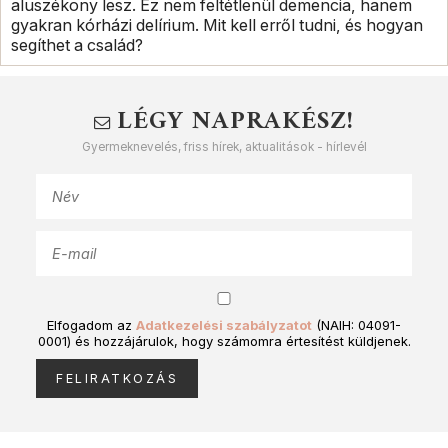
aluszékony lesz. Ez nem feltétlenül demencia, hanem
gyakran kórházi delírium. Mit kell erről tudni, és hogyan
segíthet a család?
LÉGY NAPRAKÉSZ!
Gyermeknevelés, friss hírek, aktualitások - hírlevél
Elfogadom az
Adatkezelési szabályzatot
(NAIH: 04091-
0001) és hozzájárulok, hogy számomra értesítést küldjenek.