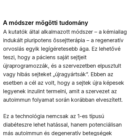
A módszer mögötti tudomány
A kutatók által alkalmazott módszer – a kémiailag
indukált pluripotens őssejtterápia – a regeneratív
orvoslás egyik legígéretesebb ága. Ez lehetővé
teszi, hogy a páciens saját sejtjeit
újraprogramozzák, és a szervezetben elpusztult
vagy hibás sejteket „újragyártsák”. Ebben az
esetben a cél az volt, hogy a sejtek újra képesek
legyenek inzulint termelni, amit a szervezet az
autoimmun folyamat során korábban elveszített.
Ez a technológia nemcsak az 1-es típusú
diabéteszre lehet hatással, hanem potenciálisan
más autoimmun és degeneratív betegségek