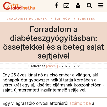
CSALÁDINET.HU CIKKEK
►
ÉLETMÓD
►
EGÉSZSÉG
Forradalom a
diabéteszgyógyításban:
őssejtekkel és a beteg saját
sejtjeivel
Családinet
[cikkei]
- 2025-07-21
Egy 25 éves kínai nő az első ember a világon, aki
hónapok óta gyógyszer nélkül tartja kordában a
vércukrát egy új, kísérleti eljárásnak köszönhetően -
saját, újrateremtett inzulintermelő sejtjeivel.
Egy világraszóló orvosi áttörésről
számolt be
a