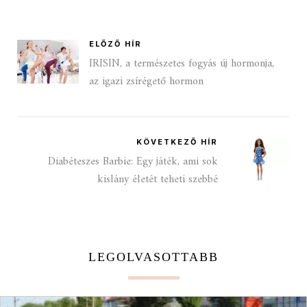
ELŐZŐ HÍR
IRISIN, a természetes fogyás új hormonja,
az igazi zsírégető hormon
KÖVETKEZŐ HÍR
Diabéteszes Barbie: Egy játék, ami sok
kislány életét teheti szebbé
LEGOLVASOTTABB