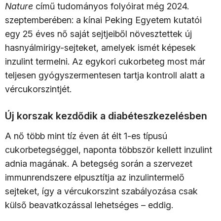
Nature
című tudományos folyóirat még 2024.
szeptemberében: a kínai Peking Egyetem kutatói
egy 25 éves nő saját sejtjeiből növesztettek új
hasnyálmirigy-sejteket, amelyek ismét képesek
inzulint termelni. Az egykori cukorbeteg most már
teljesen gyógyszermentesen tartja kontroll alatt a
vércukorszintjét.
Új korszak kezdődik a diabéteszkezelésben
A nő több mint tíz éven át élt 1-es típusú
cukorbetegséggel, naponta többször kellett inzulint
adnia magának. A betegség során a szervezet
immunrendszere elpusztítja az inzulintermelő
sejteket, így a vércukorszint szabályozása csak
külső beavatkozással lehetséges – eddig.