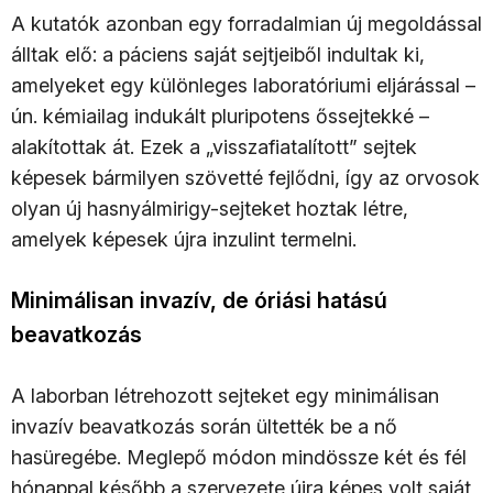
A kutatók azonban egy forradalmian új megoldással
álltak elő: a páciens saját sejtjeiből indultak ki,
amelyeket egy különleges laboratóriumi eljárással –
ún. kémiailag indukált pluripotens őssejtekké –
alakítottak át. Ezek a „visszafiatalított” sejtek
képesek bármilyen szövetté fejlődni, így az orvosok
olyan új hasnyálmirigy-sejteket hoztak létre,
amelyek képesek újra inzulint termelni.
Minimálisan invazív, de óriási hatású
beavatkozás
A laborban létrehozott sejteket egy minimálisan
invazív beavatkozás során ültették be a nő
hasüregébe. Meglepő módon mindössze két és fél
hónappal később a szervezete újra képes volt saját