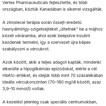
Vertex Pharmaceuticals fejlesztette, és több
országban, köztük Kanadában is sikerrel vizsgálták.
A zimislecel terápia során őssejt-eredetű
hasnyálmirigy-szigetsejteket „ültetnek” be a májhoz
közeli véráramba, ahol ezek beépülve inzulint
kezdenek termelni, így a szervezet újra képes
szabályozni a vércukrot.
Azok között, akik a teljes adagot kapták, mindenki
elkerülte a hipoglikémiás epizódokat, elérte a cél
HbA1c-értéket, és idejük több mint 70 százalékában
ideális vércukorszinten (70–180 mg/dl között, azaz
3,9–10 mmol/l) voltak.
A kezelést jelenleg csak speciális centrumokban,