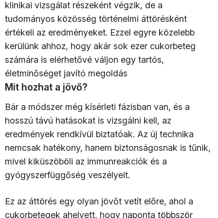
klinikai vizsgálat részeként végzik, de a
tudományos közösség történelmi áttörésként
értékeli az eredményeket. Ezzel egyre közelebb
kerülünk ahhoz, hogy akár sok ezer cukorbeteg
számára is elérhetővé váljon egy tartós,
életminőséget javító megoldás
Mit hozhat a jövő?
Bár a módszer még kísérleti fázisban van, és a
hosszú távú hatásokat is vizsgálni kell, az
eredmények rendkívül biztatóak. Az új technika
nemcsak hatékony, hanem biztonságosnak is tűnik,
mivel kiküszöböli az immunreakciók és a
gyógyszerfüggőség veszélyeit.
Ez az áttörés egy olyan jövőt vetít előre, ahol a
cukorbetegek ahelyett, hogy naponta többször